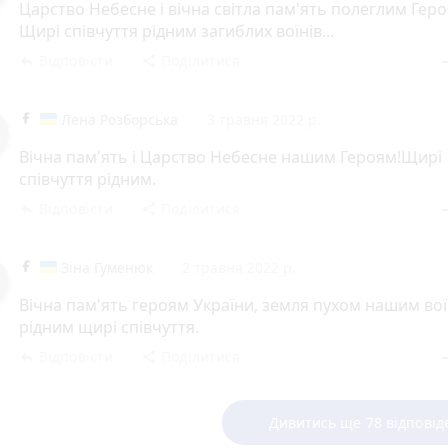
Царство Небесне і вічна світла пам'ять полеглим Героя
Щирі співчуття рідним загиблих воїнів...
Відповісти
Поділитися
reply
share
rem
Лена Розборська
3 травня 2022 р.
Вічна пам'ять і Царство Небесне нашим Героям!Щирі
співчуття рідним.
Відповісти
Поділитися
reply
share
rem
Зіна Гуменюк
2 травня 2022 р.
Вічна пам'ять героям України, земля пухом нашим во
рідним щирі співчуття.
Відповісти
Поділитися
reply
share
rem
Дивитись ще 78 відповід