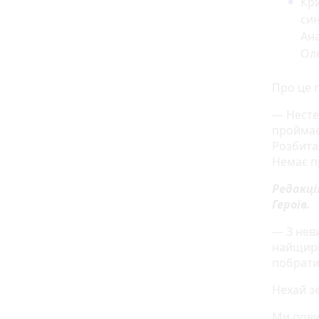
Кри
син
Ана
Ол
Про це 
— Несте
проймає 
Розбита
Немає пр
Редакці
Героїв.
— З нев
найщиріш
побрати
Нехай з
Ми пови