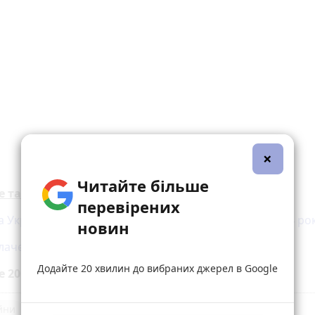
×
Читайте більше
е також:
перевірених
а Україну загинув сержант Андрій Тхак. Герою було 34 ро
новин
лаче». На війні загинув Олександр Черниш з Бару
Додайте 20 хвилин до вибраних джерел в Google
е 20 хвилин до вибраних джерел у
Google
ійни