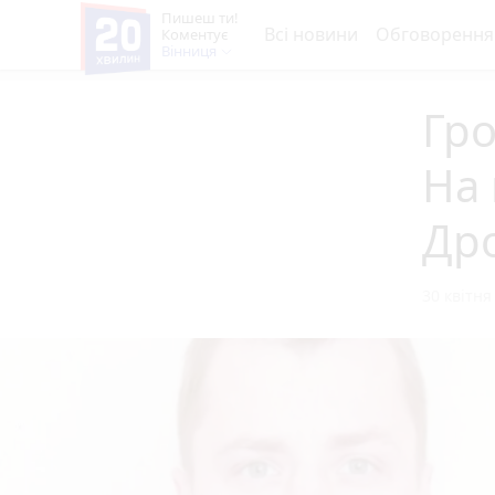
Пишеш ти!
Всі новини
Обговорення
Коментує
Вінниця
Гро
На 
Дро
30 квітня