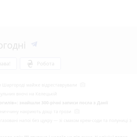
огодні
ава!
Робота
photo_camera
 у Шаргороді майже відреставрували
рульних вночі на Келецькій
илів»: знайшли 300-річні записи посла з Данії
photo_camera
інниччину накриють дощі та грози
газовані напої без цукру — зі смаком крем-соди та полуниці з