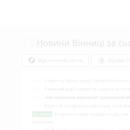
Новини Вінниці за сь
Відключення світла
Героям Сл
Історичну браму храму Святого Флоріана
21:01
П'янючий водій лаявся та кидався на пат
20:07
«Ми побачили порожній і розорений Мог
19:22
Після +38 погода різко зміниться. Коли В
19:13
Від читача
В Україні почали продавати два нові 
вершками