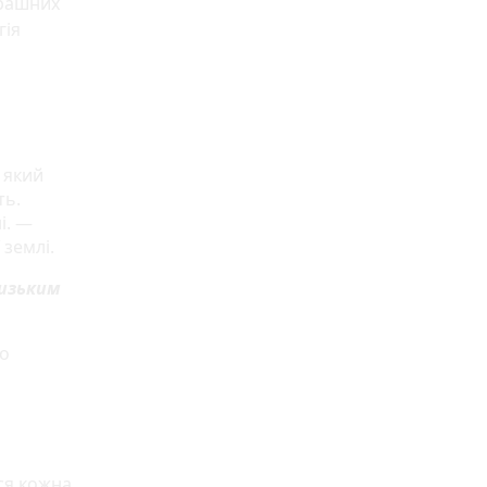
трашних
гія
 який
ть.
і. —
 землі.
лизьким
о
ся кожна