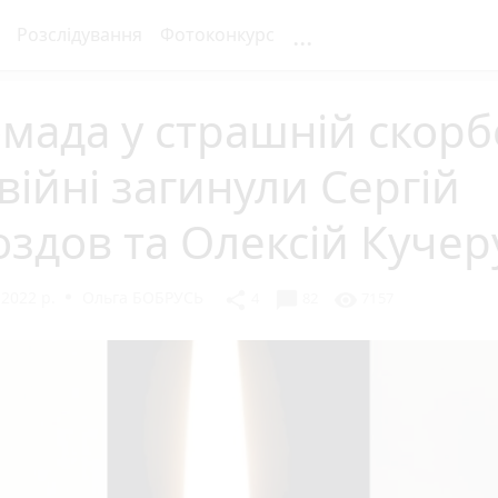
...
Розслідування
Фотоконкурс
мада у страшній скорбо
війні загинули Сергій
здов та Олексій Кучер
 2022 р.
Ольга БОБРУСЬ
chat_bubble
share
visibility
4
82
7157