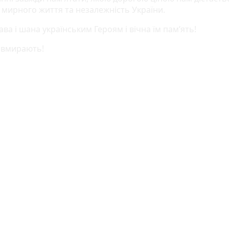
 мирного життя та незалежність України.
ава і шана українським Героям і вічна їм пам’ять!
е вмирають!