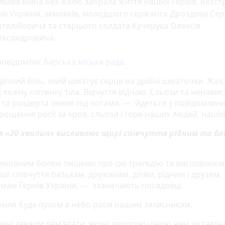
вава війна без жалю забрала життя наших Героїв, безс
ів України, земляків, молодшого сержанта Дроздова Сер
толійовича та старшого солдата Кучерука Олексія
ександровича.
повідомляє
Барська міська рада
.
рпний біль, який шматує серце на дрібні шматочки. Жах,
кожну клітинку тіла. Відчуття відчаю. Сльози та ненавис
 та роздерта земля під ногами, — йдеться у повідомленн
ощення росії за кров, сльози і горе наших людей, нашої
я «20 хвилин» висловлює щирі співчуття рідним та б
имовним болем пишемо про цю трагедію та висловлюєм
і співчуття батькам, дружинам, дітям, рідним і друзям,
мам Героїв України, — зазначають посадовці.
емля буде пухом а небо раєм нашим захисникам.
нні завжди пам’ятати, якою дорогою ціною нам дістаєть