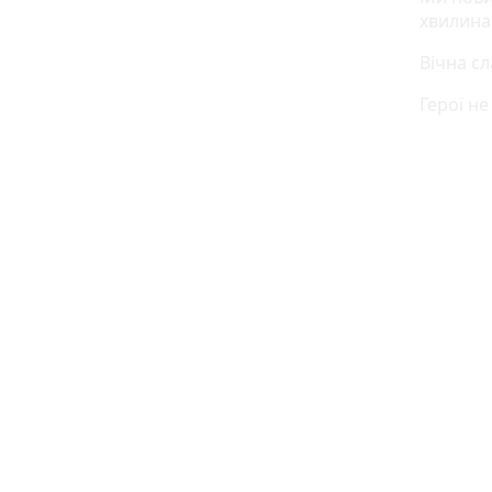
хвилина
Вічна сл
Герої н