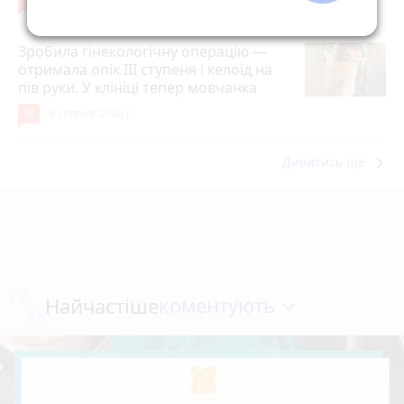
7
5 серпня 2026 р.
Зробила гінекологічну операцію —
отримала опік ІІІ ступеня і келоїд на
пів руки. У клініці тепер мовчанка
10
5 серпня 2026 р.
keyboard_arrow_right
Дивитись ще
коментують
Найчастіше