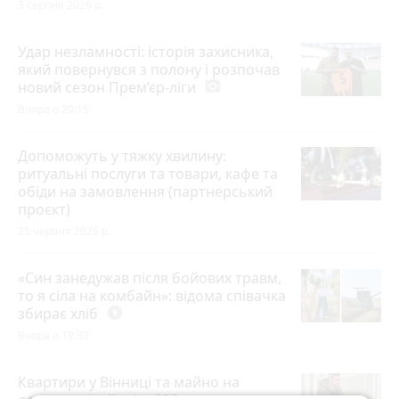
3 серпня 2026 р.
Удар незламності: історія захисника,
який повернувся з полону і розпочав
новий сезон Прем’єр-ліги
photo_camera
Вчора о 20:15
Допоможуть у тяжку хвилину:
ритуальні послуги та товари, кафе та
обіди на замовлення (партнерський
проєкт)
25 червня 2026 р.
«Син занедужав після бойових травм,
то я сіла на комбайн»: відома співачка
збирає хліб
play_circle_filled
Вчора о 19:30
Квартири у Вінниці та майно на