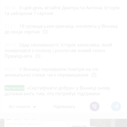
08:38
У цей день вітайте Дмитра та Антона. Історія
та заборони 7 серпня
21:01
18 громадських криниць оновлять у Вінниці
до кінця серпня
photo_camera
20:15
Удар незламності: історія захисника, який
повернувся з полону і розпочав новий сезон
Прем’єр-ліги
photo_camera
20:01
У Вінниці перевірили повітря на тлі
аномальної спеки: чи є перевищення
photo_camera
«Сертифікати добра»: у Вінниці знову
Від читача
допомагають тим, хто потребує підтримки
Всі новини
Підпишись