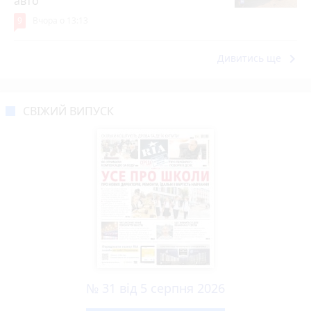
авто
9
Вчора о 13:13
keyboard_arrow_right
Дивитись ще
СВІЖИЙ ВИПУСК
№ 31 від 5 серпня 2026