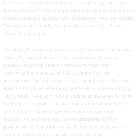
Здійснено за підтримки Асоціації “Незалежні регіональні
видавці України” та Foreningen Ukrainian Media Fund Nordic в
рамках реалізації проєкту Хаб підтримки регіональних медіа.
Погляди авторів не обов'язково збігаються з офіційною
позицією партнерів
Незалежний новинний портал з оперативним висвітленням
подій у Вінниці та області. Сайт новин №1 у Вінниці за
розміром аудиторії. Новини створюються для Вас
мультимедійною редакцією RIA та 20minut.ua. Ми
висвітлюємо важливі та цікаві події, людей, життя Вінниці.
Редакція запрошує читачів додавати власні новини в розділ
"Від читачів". Сайт 20minut.ua входить до видавничої групи
RIA Media, яка також є частиною Медіа корпорації RIA ©
20minut.ua. Усі права захищені. Будь-яка публiкацiя,
передрук чи наступне поширення матеріалів сайту у
друкованих або електронних засобах масової інформації
можлива винятково у разі письмового дозволу