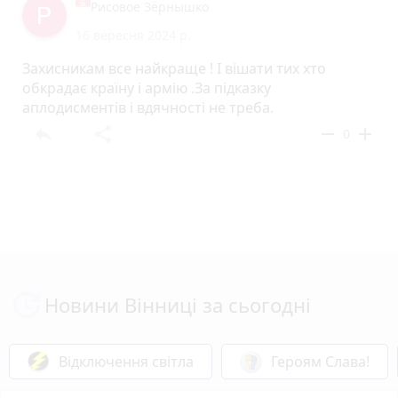
Рисовое Зёрнышко
16 вересня 2024 р.
Захисникам все найкраще ! І вішати тих хто
обкрадає країну і армію .За підказку
аплодисментів і вдячності не треба.
reply
share
remove
add
0
Новини Вінниці за сьогодні
Відключення світла
Героям Слава!