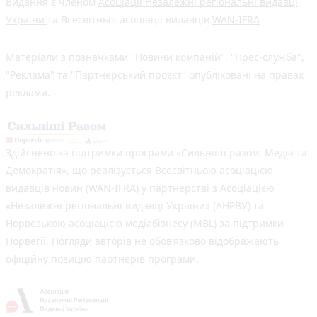
Видання є членом
Асоціації Незалежні регіональні видавці
України
та Всесвітньої асоціації видавців
WAN-IFRA
Матеріали з позначками "Новини компаній", "Прес-служба",
"Реклама" та "Партнерський проєкт" опубліковані на правах
реклами.
Здійснено за підтримки програми «Сильніші разом: Медіа та
Демократія», що реалізується Всесвітньою асоціацією
видавців новин (WAN-IFRA) у партнерстві з Асоціацією
«Незалежні регіональні видавці України» (АНРВУ) та
Норвезькою асоціацією медіабізнесу (MBL) за підтримки
Норвегії. Погляди авторів не обов’язково відображають
офіційну позицію партнерів програми.