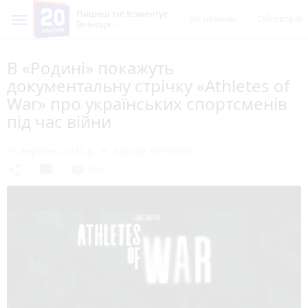
Пишеш ти! Коментує
Всі новини
Обговорен
Вінниця
В «Родині» покажуть
документальну стрічку «Athletes of
War» про українських спортсменів
під час війни
15 вересня 2024 р.
Альона ЧЕРНІЮК
chat_bubble
share
visibility
1
1
162