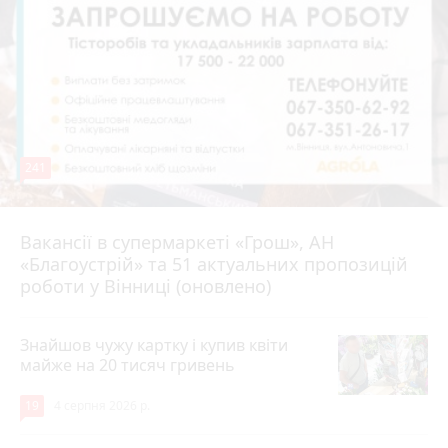
241
Вакансії в супермаркеті «Грош», АН
4 серпня 2026 р.
«Благоустрій» та 51 актуальних пропозицій
роботи у Вінниці (оновлено)
Знайшов чужу картку і купив квіти
майже на 20 тисяч гривень
19
4 серпня 2026 р.