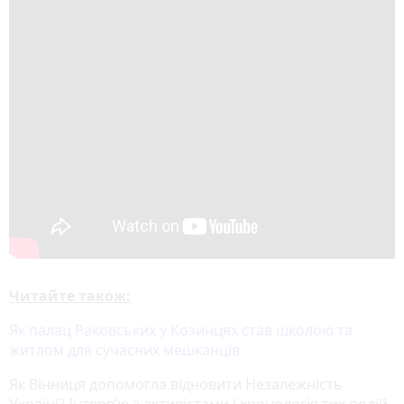
Читайте також:
Як палац Раковських у Козинцях став школою та
житлом для сучасних мешканців
Як Вінниця допомогла відновити Незалежність
Україні? Інтерв’ю з активістами і хронологія тих подій