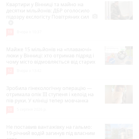
Квартири у Вінниці та майно на
десятки мільйонів: ДБР оголосило
підозру екслогісту Повітряних сил
photo_camera
play_circle_filled
19
Вчора о 10:37
Майже 15 мільйонів на «плаваючі»
люки у Вінниці: хто отримав підряд і
чому місто відмовляється від старих
12
Вчора о 13:42
Зробила гінекологічну операцію —
отримала опік ІІІ ступеня і келоїд на
пів руки. У клініці тепер мовчанка
10
5 серпня 2026 р.
Не поставив вантажівку на гальмо:
19-річний водій загинув під власним