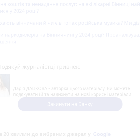
я коштів та ненадання послуг: на які лікарні Вінниці на
ися у 2024 році?
хають вінничани й чи є в топах російська музика? Ми ді
ли наркодилерів на Вінниччині у 2024 році? Проаналізува
рішення
Подякуй журналістці гривнею
Дар'я ДАЦКОВА - авторка цього матеріалу. Ви можете
подякувати їй та надихнути на нові корисні матеріали
Закинути на Банку
е 20 хвилин до вибраних джерел у
Google