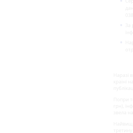
Сер
дан
038
За 
інф
Нар
от
Наразі в
країні н
публікац
Попри те
грн), ін
звела н
Найвищі 
третину