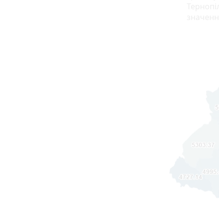
Тернопіл
значенн