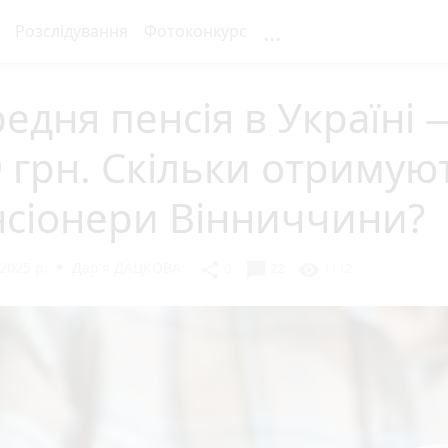
...
Розслідування
Фотоконкурс
едня пенсія в Україні 
 грн. Скільки отримую
нсіонери Вінниччини?
2025 р.
Дар'я ДАЦКОВА
chat_bubble
share
visibility
0
22
1112