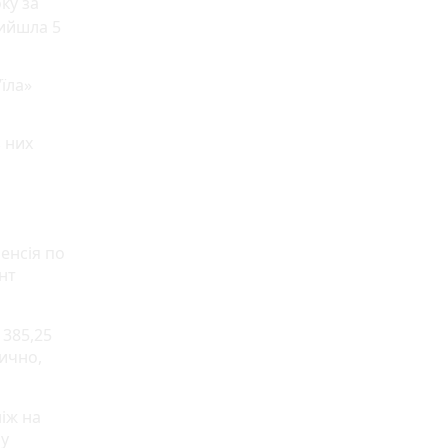
ку за
вийшла 5
’їла»
з них
пенсія по
нт
 385,25
тично,
ніж на
 у