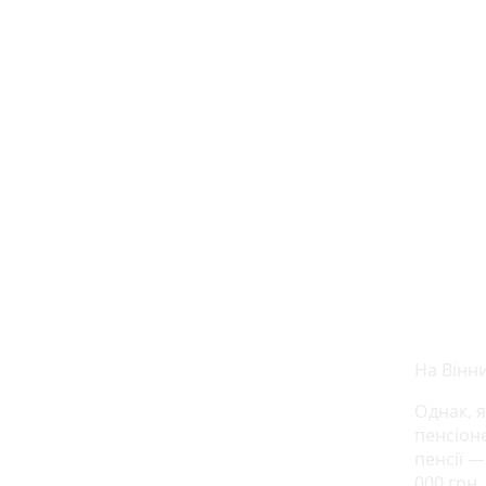
На Вінн
Однак, 
пенсіон
пенсії —
000 грн,