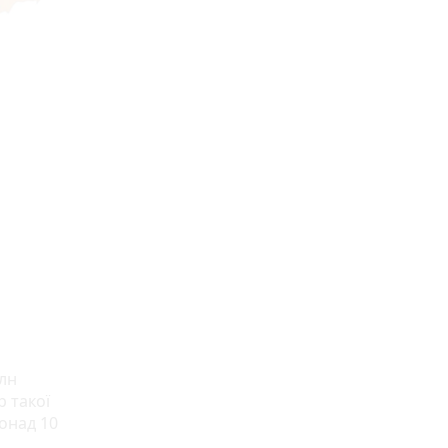
млн
р такої
понад 10