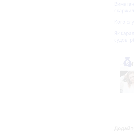
Вимаганн
скаржил
Кого слу
Як кара
судові 
Додайт