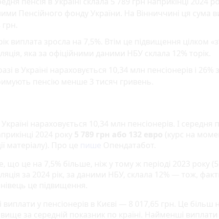
едня пенсія в Україні склала 5 789 грн наприкінці 2024 ро
ими Пенсійного фонду України. На Вінниччині ця сума 
 грн.
рік виплата зросла на 7,5%. Втім це підвищення цілком «з
ляція, яка за офіційними даними НБУ склала 12% торік.
азі в Україні нараховується 10,34 млн пенсіонерів і 26% 
римують пенсію менше 3 тисяч гривень.
 Україні нараховується 10,34 млн пенсіонерів. І середня 
априкінці 2024 року
5 789 грн або 132 евро
(курс на моме
ії матеріалу). Про це
пише
Опендатабот.
, що це на 7,5% більше, ніж у тому ж періоді 2023 року (5
фляція за 2024 рік, за даними НБУ, склала 12% — тож, фак
анівець це підвищення.
виплати у пенсіонерів в Києві — 8 017,65 грн. Це більш 
 вище за середній показник по країні. Найменші виплати