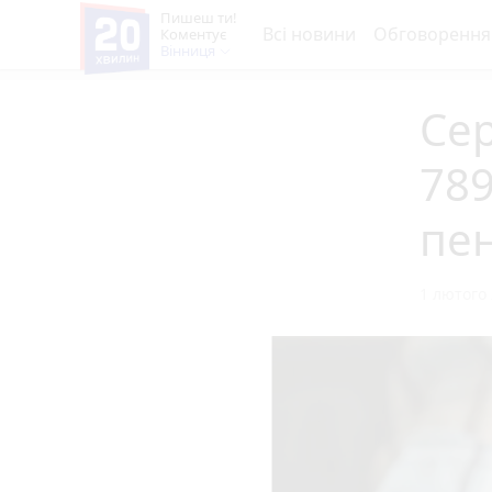
Пишеш ти!
Всі новини
Обговорення
Коментує
Вінниця
Сер
789
пе
1 лютого 