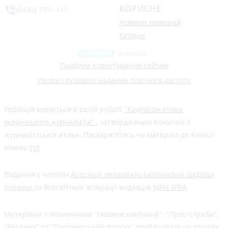
КОРИСНЕ
phone_in_talk
(0432) 555 -111
Новини компаній
Огляди
Правила користування сайтом
Умови і правила надання платного доступу
Редакція керується в своїй роботі
"Кодексом етики
українського журналіста"
, затвердженим Комісією з
журналістської етики. Поскаржитись на матеріал до Комісії
можна
тут
Видання є членом
Асоціації Незалежні регіональні видавці
України
та Всесвітньої асоціації видавців
WAN-IFRA
Матеріали з позначками "Новини компаній", "Прес-служба",
"Реклама" та "Партнерський проєкт" опубліковані на правах