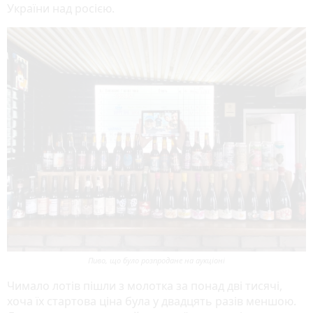
України над росією.
Пиво, що було розпродане на аукціоні
Чимало лотів пішли з молотка за понад дві тисячі,
хоча їх стартова ціна була у двадцять разів меншою.