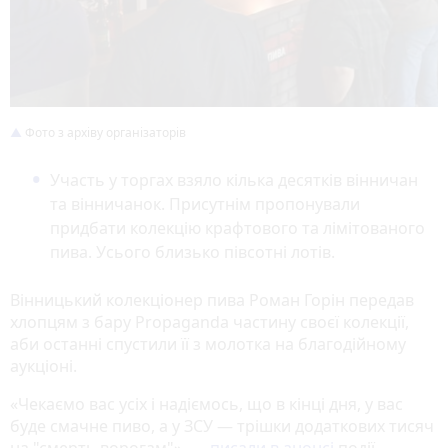
Фото з архіву організаторів
Участь у торгах взяло кілька десятків вінничан
та вінничанок. Присутнім пропонували
придбати колекцію крафтового та лімітованого
пива. Усього близько півсотні лотів.
Вінницький колекціонер пива Роман Горін передав
хлопцям з бару Propaganda частину своєї колекції,
аби останні спустили її з молотка на благодійному
аукціоні.
«Чекаємо вас усіх і надіємось, що в кінці дня, у вас
буде смачне пиво, а у ЗСУ — трішки додаткових тисяч
на "смерть ворогам"», —
писали в анонсі
події