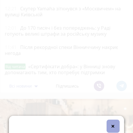
12:21
Скутер Yamaha зіткнувся з «Москвичем» на
вулиці Київській
12:01
До 170 тисяч і без попереджень: у Раді
готують великі штрафи за російську музику
11:41
Після рекордної спеки Вінниччину накриє
негода
«Сертифікати добра»: у Вінниці знову
Від читача
допомагають тим, хто потребує підтримки
Всі новини
Підпишись
×