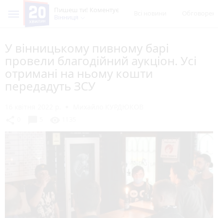
Пишеш ти! Коментує
Всі новини
Обговорен
Вінниця
У вінницькому пивному барі
провели благодійний аукціон. Усі
отримані на ньому кошти
передадуть ЗСУ
16 квітня 2022 р.
Михайло КУРДЮКОВ
chat_bubble
share
visibility
0
5
1135