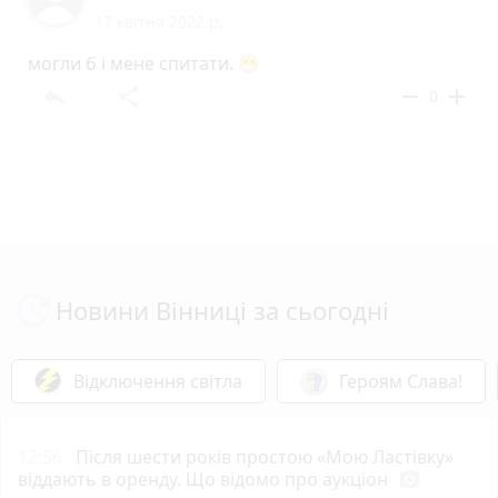
17 квітня 2022 р.
могли б і мене спитати. 😁
reply
share
remove
add
0
Новини Вінниці за сьогодні
Відключення світла
Героям Слава!
12:56
Після шести років простою «Мою Ластівку»
віддають в оренду. Що відомо про аукціон
photo_camera