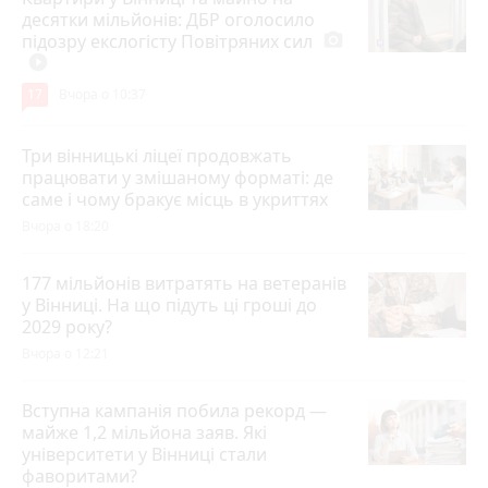
десятки мільйонів: ДБР оголосило
підозру екслогісту Повітряних сил
photo_camera
play_circle_filled
17
Вчора о 10:37
Три вінницькі ліцеї продовжать
працювати у змішаному форматі: де
саме і чому бракує місць в укриттях
Вчора о 18:20
177 мільйонів витратять на ветеранів
у Вінниці. На що підуть ці гроші до
2029 року?
Вчора о 12:21
Вступна кампанія побила рекорд —
майже 1,2 мільйона заяв. Які
університети у Вінниці стали
фаворитами?