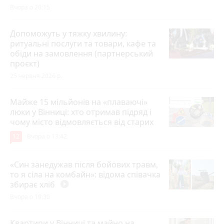
Вчора о 20:15
Допоможуть у тяжку хвилину:
ритуальні послуги та товари, кафе та
обіди на замовлення (партнерський
проєкт)
25 червня 2026 р.
Майже 15 мільйонів на «плаваючі»
люки у Вінниці: хто отримав підряд і
чому місто відмовляється від старих
12
Вчора о 13:42
«Син занедужав після бойових травм,
то я сіла на комбайн»: відома співачка
збирає хліб
play_circle_filled
Вчора о 19:30
Квартири у Вінниці та майно на