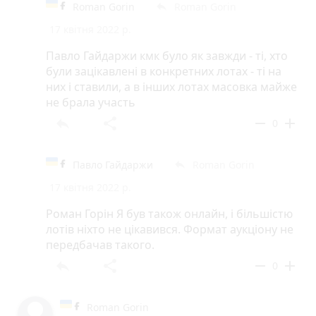
Roman Gorin
Roman Gorin
reply
17 квітня 2022 р.
Павло Гайдаржи кмк було як завжди - ті, хто
були зацікавлені в конкретних лотах - ті на
них і ставили, а в інших лотах масовка майже
не брала участь
reply
share
remove
add
0
Павло Гайдаржи
Roman Gorin
reply
17 квітня 2022 р.
Роман Горін Я був також онлайн, і більшістю
лотів ніхто не цікавився. Формат аукціону не
передбачав такого.
reply
share
remove
add
0
Roman Gorin