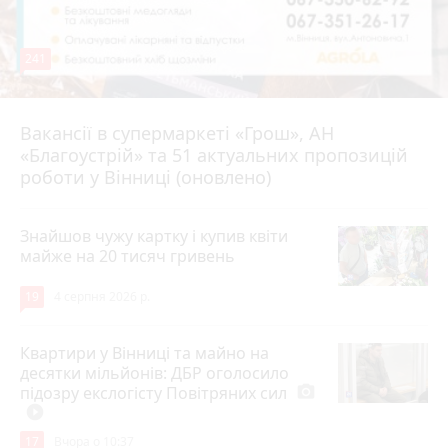
241
Вакансії в супермаркеті «Грош», АН
4 серпня 2026 р.
«Благоустрій» та 51 актуальних пропозицій
роботи у Вінниці (оновлено)
Знайшов чужу картку і купив квіти
майже на 20 тисяч гривень
19
4 серпня 2026 р.
Квартири у Вінниці та майно на
десятки мільйонів: ДБР оголосило
підозру екслогісту Повітряних сил
photo_camera
play_circle_filled
17
Вчора о 10:37