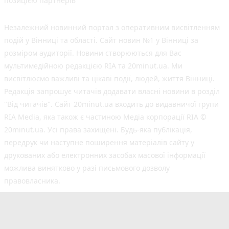
позицією партнерів
Незалежний новинний портал з оперативним висвітленням
подій у Вінниці та області. Сайт новин №1 у Вінниці за
розміром аудиторії. Новини створюються для Вас
мультимедійною редакцією RIA та 20minut.ua. Ми
висвітлюємо важливі та цікаві події, людей, життя Вінниці.
Редакція запрошує читачів додавати власні новини в розділ
"Від читачів". Сайт 20minut.ua входить до видавничої групи
RIA Media, яка також є частиною Медіа корпорації RIA ©
20minut.ua. Усі права захищені. Будь-яка публiкацiя,
передрук чи наступне поширення матеріалів сайту у
друкованих або електронних засобах масової інформації
можлива винятково у разі письмового дозволу
правовласника.
©2017-2025 20minut.ua
вул. Ширшова, буд. 3-а, м. Вінниця, 21032
[email protected]