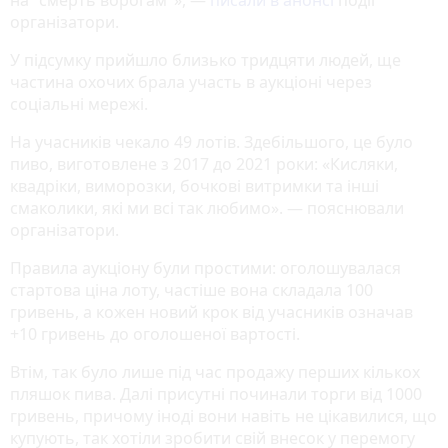
організатори.
У підсумку прийшло близько тридцяти людей, ще
частина охочих брала участь в аукціоні через
соціальні мережі.
На учасників чекало 49 лотів. Здебільшого, це було
пиво, виготовлене з 2017 до 2021 роки: «Кисляки,
квадріки, виморозки, бочкові витримки та інші
смаколики, які ми всі так любимо». — пояснювали
організатори.
Правила аукціону були простими: оголошувалася
стартова ціна лоту, частіше вона складала 100
гривень, а кожен новий крок від учасників означав
+10 гривень до оголошеної вартості.
Втім, так було лише під час продажу перших кількох
пляшок пива. Далі присутні починали торги від 1000
гривень, причому іноді вони навіть не цікавилися, що
купують, так хотіли зробити свій внесок у перемогу