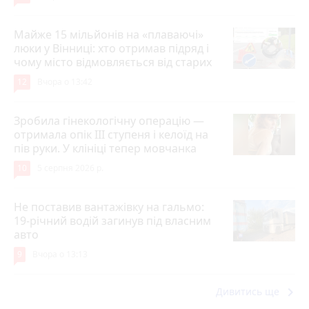
Майже 15 мільйонів на «плаваючі»
люки у Вінниці: хто отримав підряд і
чому місто відмовляється від старих
12
Вчора о 13:42
Зробила гінекологічну операцію —
отримала опік ІІІ ступеня і келоїд на
пів руки. У клініці тепер мовчанка
10
5 серпня 2026 р.
Не поставив вантажівку на гальмо:
19-річний водій загинув під власним
авто
9
Вчора о 13:13
keyboard_arrow_right
Дивитись ще