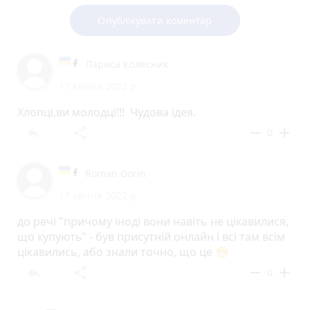
Опублікувати коментар
Лариса Колесник
17 квітня 2022 р.
Хлопці,ви молодці!!! Чудова ідея.
reply
share
remove
add
0
Roman Gorin
17 квітня 2022 р.
до речі "причому іноді вони навіть не цікавилися,
що купують" - був присутній онлайн і всі там всім
цікавились, або знали точно, що це 😁
reply
share
remove
add
0