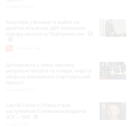
3 серпня 2026 р.
Квартири у Вінниці та майно на
десятки мільйонів: ДБР оголосило
підозру екслогісту Повітряних сил
photo_camera
play_circle_filled
19
4 години тому
Допоможуть у тяжку хвилину:
ритуальні послуги та товари, кафе та
обіди на замовлення (партнерський
проєкт)
25 червня 2026 р.
Сергій Собко з Літина стане
заступником Головнокомандувача
ЗСУ — ЗМІ
play_circle_filled
5 годин тому