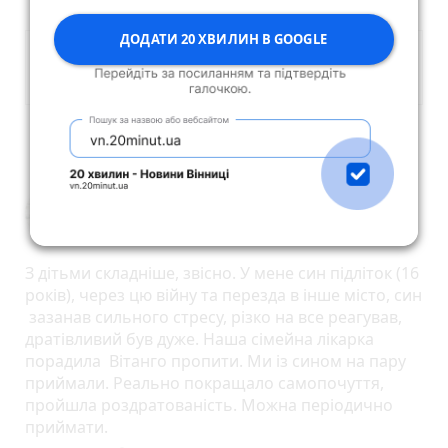
ДОДАТИ 20 ХВИЛИН В GOOGLE
Опублікувати коментар
Ирина Тарасенко
22 вересня 2023 р.
З дітьми складніше, звісно. У мене син підліток (16
рокiв), через цю війну та перезда в інше місто, син
зазанав сильного стресу, різко на все реагував,
дратівливий був дуже. Наша сімейна лікарка
порадила Вiтанго пропити. Ми із сином на пару
приймали. Реально покращало самопочуття,
пройшла роздратованість. Можна періодично
приймати.