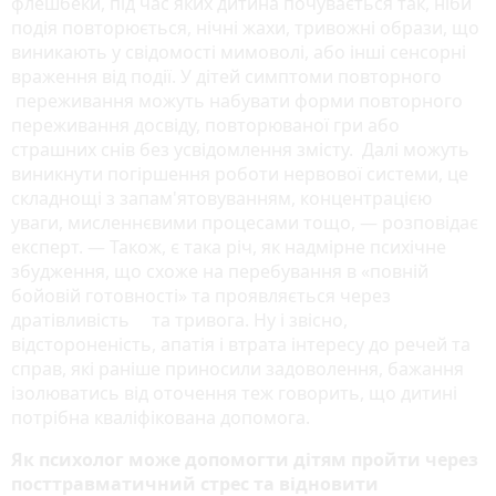
флешбеки, під час яких дитина почувається так, ніби
подія повторюється, нічні жахи, тривожні образи, що
виникають у свідомості мимоволі, або інші сенсорні
враження від події. У дітей симптоми повторного
переживання можуть набувати форми повторного
переживання досвіду, повторюваної гри або
страшних снів без усвідомлення змісту. Далі можуть
виникнути погіршення роботи нервової системи, це
складнощі з запам'ятовуванням, концентрацією
уваги, мисленнєвими процесами тощо, ― розповідає
експерт. ― Також, є така річ, як надмірне психічне
збудження, що схоже на перебування в «повній
бойовій готовності» та проявляється через
дратівливість та тривога. Ну і звісно,
відстороненість, апатія і втрата інтересу до речей та
справ, які раніше приносили задоволення, бажання
ізолюватись від оточення теж говорить, що дитині
потрібна кваліфікована допомога.
Як психолог може допомогти дітям пройти через
посттравматичний стрес та відновити