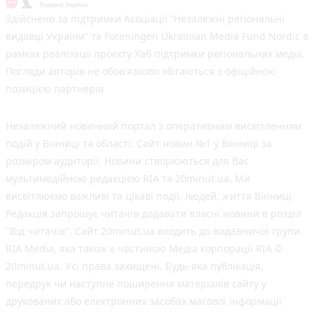
Здійснено за підтримки Асоціації “Незалежні регіональні
видавці України” та Foreningen Ukrainian Media Fund Nordic в
рамках реалізації проєкту Хаб підтримки регіональних медіа.
Погляди авторів не обов'язково збігаються з офіційною
позицією партнерів
Незалежний новинний портал з оперативним висвітленням
подій у Вінниці та області. Сайт новин №1 у Вінниці за
розміром аудиторії. Новини створюються для Вас
мультимедійною редакцією RIA та 20minut.ua. Ми
висвітлюємо важливі та цікаві події, людей, життя Вінниці.
Редакція запрошує читачів додавати власні новини в розділ
"Від читачів". Сайт 20minut.ua входить до видавничої групи
RIA Media, яка також є частиною Медіа корпорації RIA ©
20minut.ua. Усі права захищені. Будь-яка публiкацiя,
передрук чи наступне поширення матеріалів сайту у
друкованих або електронних засобах масової інформації