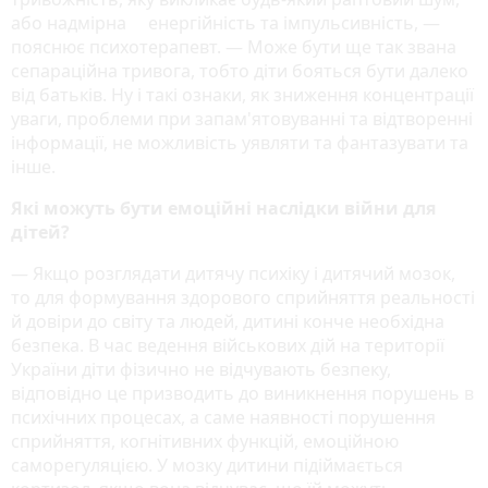
або надмірна енергійність та імпульсивність, ―
пояснює психотерапевт. ― Може бути ще так звана
сепараційна тривога, тобто діти бояться бути далеко
від батьків. Ну і такі ознаки, як зниження концентрації
уваги, проблеми при запам'ятовуванні та відтворенні
інформації, не можливість уявляти та фантазувати та
інше.
Які можуть бути емоційні наслідки війни для
дітей?
― Якщо розглядати дитячу психіку і дитячий мозок,
то для формування здорового сприйняття реальності
й довіри до світу та людей, дитині конче необхідна
безпека. В час ведення військових дій на території
України діти фізично не відчувають безпеку,
відповідно це призводить до виникнення порушень в
психічних процесах, а саме наявності порушення
сприйняття, когнітивних функцій, емоційною
саморегуляцією. У мозку дитини підіймається