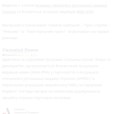
Видання є членом
Асоціації Незалежні регіональні видавці
України
та Всесвітньої асоціації видавців
WAN-IFRA
Матеріали з позначками "Новини компаній", "Прес-служба",
"Реклама" та "Партнерський проєкт" опубліковані на правах
реклами.
Здійснено за підтримки програми «Сильніші разом: Медіа та
Демократія», що реалізується Всесвітньою асоціацією
видавців новин (WAN-IFRA) у партнерстві з Асоціацією
«Незалежні регіональні видавці України» (АНРВУ) та
Норвезькою асоціацією медіабізнесу (MBL) за підтримки
Норвегії. Погляди авторів не обов’язково відображають
офіційну позицію партнерів програми.