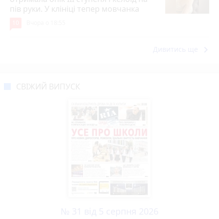
пів руки. У клініці тепер мовчанка
10
Вчора о 18:55
keyboard_arrow_right
Дивитись ще
СВІЖИЙ ВИПУСК
№ 31 від 5 серпня 2026