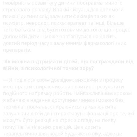
імовірність розвитку у дитини постравматичного
стресового розладу. В такій ситуації для допомоги
психіці дитини слід залучити фахівців таких як
психіатр, невролог, психотерапевт та інші. Більше
того батькам слід бути готовими до того, що процес
допомоги дитині може розтягнутися на досить
довгий період часу з залученням фармакологічних
препаратів.
Як можна підтримати дітей, що постраждали від
війни, з психологічної точки зору?
― Я поділюся своїм досвідом, виходячи з процесу
моєї праці й спираючись на позитивні результати
подібного напрямку роботи. Найважливішим кроком
я вбачаю є надання доступним чином (мовою без
термінів і повчань, спираючись на малюнки та
залучаючи дітей до інтерактиву) інформації про те, які
можуть бути реакції на стрес з огляду на появу
почуттів та тілесних реакцій. Це є досить
терапевтично для людей будь-якого віку, адже це