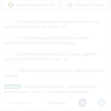
Відключення світла
Героям Слава!
17:15
Тепловий удар може коштувати життя: що
радять медики під час спеки
photo_camera
16:11
На Тульчинщині ВАЗ збив 67-річного
велосипедиста. Потерпілий в лікарні
15:05
Комбайн загорівся під час жнив, а дитячі
пустощі спалили 10 тонн сіна
photo_camera
14:06
У Вінниці зафіксували новий температурний
рекорд
«Сертифікати добра»: у Вінниці знову
Від читача
допомагають тим, хто потребує підтримки
Всі новини
Підпишись