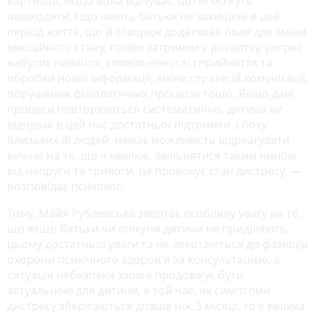
кортизол, якщо вона відчуває, що їй можуть
нашкодити, і що навіть батьки не захищені в цей
період життя, що й створює додаткове поле для зміни
емоційного стану, появи затримки у розвитку, регрес
набутих навичок, сповільненості сприйняття та
обробки нової інформації, зміни стратегій комунікації,
порушення фізіологічних процесів тощо. Якщо дані
процеси повторюються систематично, дитина не
відчуває в цей час достатньої підтримки з боку
близьких їй людей, немає можливість відреагувати
вільно на те, що її хвилює, звільнятися таким чином
від напруги та тривоги, це провокує стан дистресу, ―
розповідає психолог.
Тому, Майя Рублевська звертає особливу увагу на те,
що якщо батьки чи опікуни дитини не приділяють
цьому достатньої уваги та не звертаються до фахівців
охорони психічного здоров'я за консультацією, а
ситуація небезпеки ззовні продовжує бути
актуальною для дитини, в той час, як симптоми
дистресу зберігаються довше ніж 3 місяці, то є велика