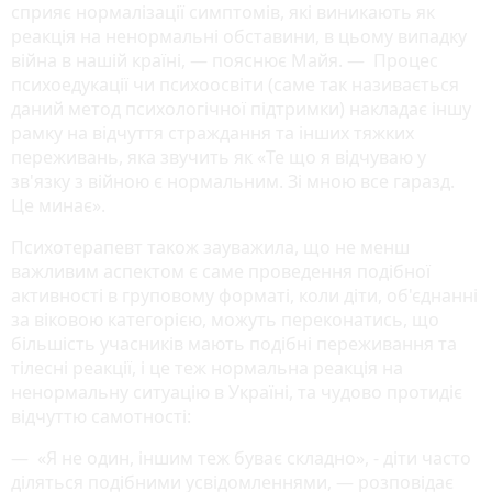
сприяє нормалізації симптомів, які виникають як
реакція на ненормальні обставини, в цьому випадку
війна в нашій країні, ― пояснює Майя. ― Процес
психоедукації чи психоосвіти (саме так називається
даний метод психологічної підтримки) накладає іншу
рамку на відчуття страждання та інших тяжких
переживань, яка звучить як «Те що я відчуваю у
зв'язку з війною є нормальним. Зі мною все гаразд.
Це минає».
Психотерапевт також зауважила, що не менш
важливим аспектом є саме проведення подібної
активності в груповому форматі, коли діти, об'єднанні
за віковою категорією, можуть переконатись, що
більшість учасників мають подібні переживання та
тілесні реакції, і це теж нормальна реакція на
ненормальну ситуацію в Україні, та чудово протидіє
відчуттю самотності:
― «Я не один, іншим теж буває складно», - діти часто
діляться подібними усвідомленнями, ― розповідає