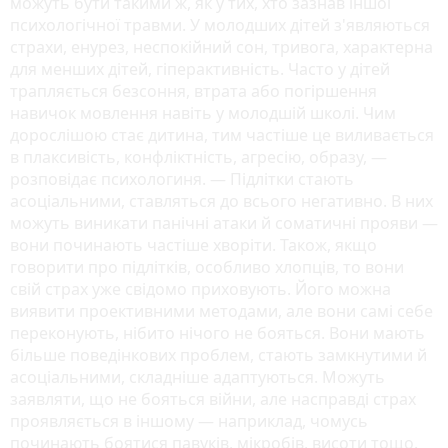
можуть бути такими ж, як у тих, хто зазнав іншої
психологічної травми. У молодших дітей з'являються
страхи, енурез, неспокійний сон, тривога, характерна
для менших дітей, гіперактивність. Часто у дітей
трапляється безсоння, втрата або погіршення
навичок мовлення навіть у молодшій школі. Чим
дорослішою стає дитина, тим частіше це виливається
в плаксивість, конфліктність, агресію, образу, —
розповідає психологиня. — Підлітки стають
асоціальними, ставляться до всього негативно. В них
можуть виникати панічні атаки й соматичні прояви ―
вони починають частіше хворіти. Також, якщо
говорити про підлітків, особливо хлопців, то вони
свій страх уже свідомо приховують. Його можна
виявити проективними методами, але вони самі себе
переконують, нібито нічого не бояться. Вони мають
більше поведінкових проблем, стають замкнутими й
асоціальними, складніше адаптуються. Можуть
заявляти, що не бояться війни, але насправді страх
проявляється в іншому ― наприклад, чомусь
починають боятися павуків, мікробів, висоти тощо.