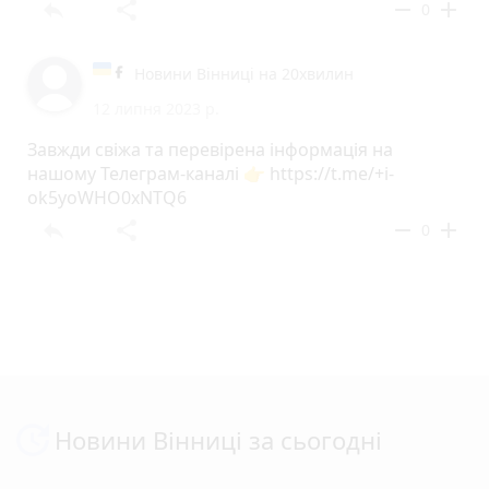
reply
share
remove
add
0
Новини Вінниці на 20хвилин
12 липня 2023 р.
Завжди свіжа та перевірена інформація на
нашому Телеграм-каналі 👉 https://t.me/+i-
ok5yoWHO0xNTQ6
reply
share
remove
add
0
Новини Вінниці за сьогодні