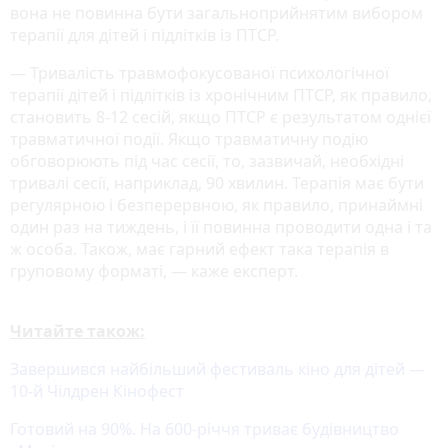
вона не повинна бути загальноприйнятим вибором
терапії для дітей і підлітків із ПТСР.
― Тривалість травмофокусованої психологічної
терапії дітей і підлітків із хронічним ПТСР, як правило,
становить 8-12 сесій, якщо ПТСР є результатом однієї
травматичної події. Якщо травматичну подію
обговорюють під час сесії, то, зазвичай, необхідні
тривалі сесії, наприклад, 90 хвилин. Терапія має бути
регулярною і безперервною, як правило, принаймні
один раз на тиждень, і її повинна проводити одна і та
ж особа. Також, має гарний ефект така терапія в
груповому форматі, ― каже експерт.
Читайте також:
Завершився найбільший фестиваль кіно для дітей —
10-й Чілдрен Кінофест
Готовий на 90%. На 600-річчя триває будівництво