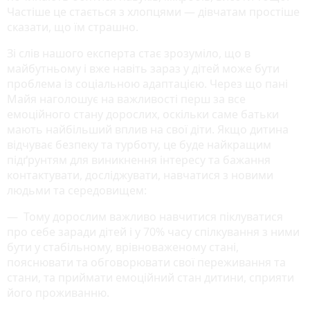
Частіше це стається з хлопцями ― дівчатам простіше
сказати, що їм страшно.
Зі слів нашого експерта стає зрозуміло, що в
майбутньому і вже навіть зараз у дітей може бути
проблема із соціальною адаптацією. Через що пані
Майя наголошує на важливості перш за все
емоційного стану дорослих, оскільки саме батьки
мають найбільший вплив на свої діти. Якщо дитина
відчуває безпеку та турботу, це буде найкращим
підґрунтям для виникнення інтересу та бажання
контактувати, досліджувати, навчатися з новими
людьми та середовищем:
― Тому дорослим важливо навчитися піклуватися
про себе заради дітей і у 70% часу спілкування з ними
бути у стабільному, врівноваженому стані,
пояснювати та обговорювати свої переживання та
стани, та приймати емоційний стан дитини, сприяти
його проживанню.