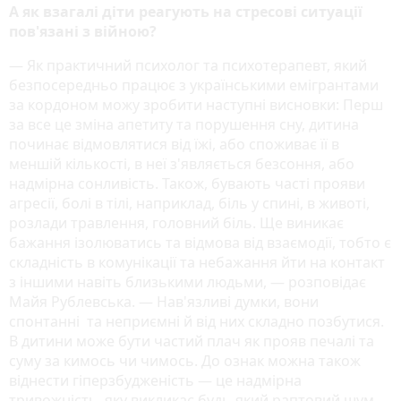
А як взагалі діти реагують на стресові ситуації
пов'язані з війною?
― Як практичний психолог та психотерапевт, який
безпосередньо працює з українськими емігрантами
за кордоном можу зробити наступні висновки: Перш
за все це зміна апетиту та порушення сну, дитина
починає відмовлятися від їжі, або споживає її в
меншій кількості, в неї з'являється безсоння, або
надмірна сонливість. Також, бувають часті прояви
агресії, болі в тілі, наприклад, біль у спині, в животі,
розлади травлення, головний біль. Ще виникає
бажання ізолюватись та відмова від взаємодії, тобто є
складність в комунікації та небажання йти на контакт
з іншими навіть близькими людьми, ― розповідає
Майя Рублевська. ― Нав'язливі думки, вони
спонтанні та неприємні й від них складно позбутися.
В дитини може бути частий плач як прояв печалі та
суму за кимось чи чимось. До ознак можна також
віднести гіперзбудженість ― це надмірна
тривожність, яку викликає будь-який раптовий шум,