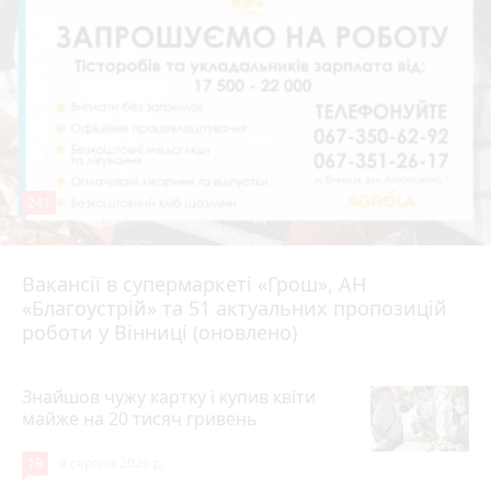
241
Вакансії в супермаркеті «Грош», АН
4 серпня 2026 р.
«Благоустрій» та 51 актуальних пропозицій
роботи у Вінниці (оновлено)
Знайшов чужу картку і купив квіти
майже на 20 тисяч гривень
19
4 серпня 2026 р.