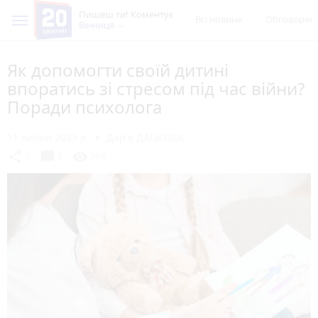
Пишеш ти! Коментує
Всі новини
Обговорен
Вінниця
Як допомогти своїй дитині
впоратись зі стресом під час війни?
Поради психолога
11 липня 2023 р.
Дар'я ДАЦКОВА
chat_bubble
share
visibility
1
2
508