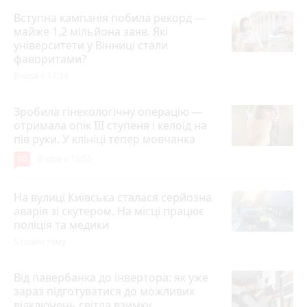
Вступна кампанія побила рекорд —
майже 1,2 мільйона заяв. Які
університети у Вінниці стали
фаворитами?
Вчора о 17:36
Зробила гінекологічну операцію —
отримала опік ІІІ ступеня і келоїд на
пів руки. У клініці тепер мовчанка
10
Вчора о 18:55
На вулиці Київська сталася серйозна
аварія зі скутером. На місці працює
поліція та медики
5 годин тому
Від павербанка до інвертора: як уже
зараз підготуватися до можливих
відключень світла взимку