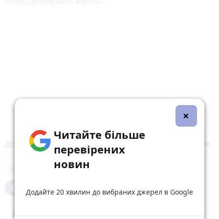
«Муніципального житла»
×
Читайте більше
Додайте 20 хвилин до вибраних джерел у
Google
перевірених
новин
здоров'я
Додайте 20 хвилин до вибраних джерел в Google
Коментарі (2)