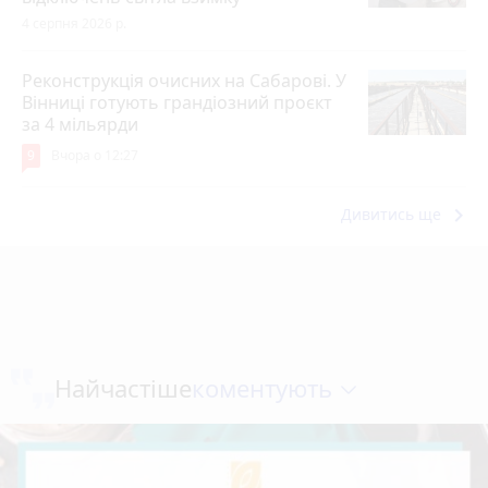
4 серпня 2026 р.
Реконструкція очисних на Сабарові. У
Вінниці готують грандіозний проєкт
за 4 мільярди
9
Вчора о 12:27
keyboard_arrow_right
Дивитись ще
коментують
Найчастіше