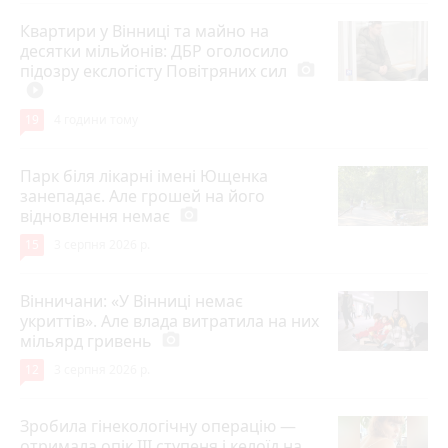
Квартири у Вінниці та майно на
десятки мільйонів: ДБР оголосило
підозру екслогісту Повітряних сил
photo_camera
play_circle_filled
19
4 години тому
Парк біля лікарні імені Ющенка
занепадає. Але грошей на його
відновлення немає
photo_camera
15
3 серпня 2026 р.
Вінничани: «У Вінниці немає
укриттів». Але влада витратила на них
мільярд гривень
photo_camera
12
3 серпня 2026 р.
Зробила гінекологічну операцію —
отримала опік ІІІ ступеня і келоїд на