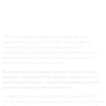
Тобто, ми можемо зробити висновок, що для
підтримки наших дітей, ми перш за все повинні
пояснити їм, що те що вони відчувають це
нормально і, що він або вона не один потім просто
навчити дитину боротися з цим стресом шляхом
використання правильних технік.
Та як зрозуміти батькам вже після війни, що в
дитини є проблеми? Які прояви тривожності та
посттравматичного стресового розладу можуть
спостерігатися у дітей після війни?
― Серед основних маркерів, які є ознаками ПТСР є
такі як: повторне переживання симптомі, йдеться про