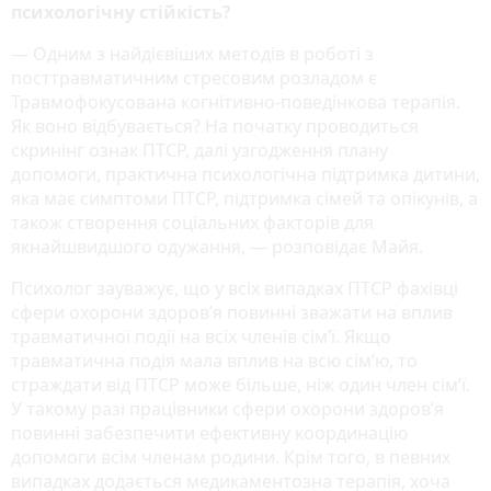
психологічну стійкість?
― Одним з найдієвіших методів в роботі з
посттравматичним стресовим розладом є
Травмофокусована когнітивно-поведінкова терапія.
Як воно відбувається? На початку проводиться
скринінг ознак ПТСР, далі узгодження плану
допомоги, практична психологічна підтримка дитини,
яка має симптоми ПТСР, підтримка сімей та опікунів, а
також створення соціальних факторів для
якнайшвидшого одужання, ― розповідає Майя.
Психолог зауважує, що у всіх випадках ПТСР фахівці
сфери охорони здоров’я повинні зважати на вплив
травматичної події на всіх членів сім’ї. Якщо
травматична подія мала вплив на всю сім’ю, то
страждати від ПТСР може більше, ніж один член сім’ї.
У такому разі працівники сфери охорони здоров’я
повинні забезпечити ефективну координацію
допомоги всім членам родини. Крім того, в певних
випадках додається медикаментозна терапія, хоча