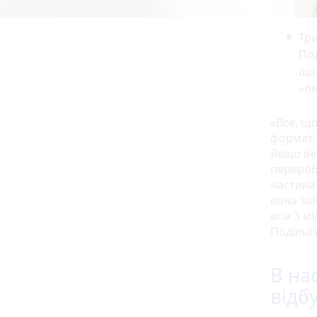
Три
Под
що 
«п
«Все, щ
формат,
Якщо ін
перероб
частина
вона за
всіх 3 м
Подільс
В нас
відб