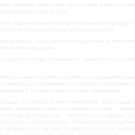
агує тривогою: мало спати, багато спати, мало їсти, бага
волонтерство і сім’ю на собі.
обить буденні справи, робить те, що раніше не робив —
 заперечення, відсторонення, дистанціонування.
микає емоції — каже собі «потім буду плакати, зараз тр
ти, маю багато справ».
тає шукачем правди, правильності, намагається щось ко
.
ка обрана нами стратегія є нормою — нормальною реак
на ненормальні обставини.Та ці стратегії є первісними 
рацювати 2-3 місяці, а потім почнуть змінюватися.
ормацію, яку психіка не може переробити, вона складає 
нери». Коли місця в таких контейнерах не стане — ми п
о періоду. Це період суму — можливо, хтось відчуває, щ
 весь час, а зараз «накрило». Можна плакати від дрібниц
и провину тощо. Так наша психіка обирає емоції, в якій ї