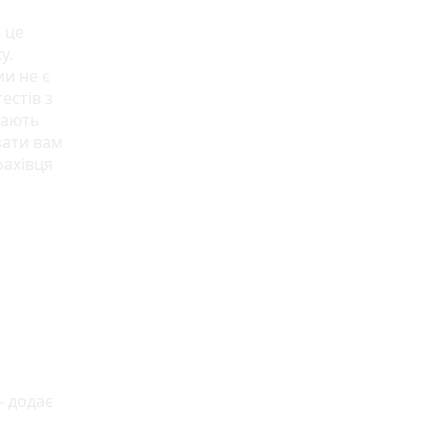
 це
у.
ми не є
естів з
мають
зати вам
фахівця
— додає