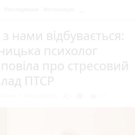
...
Розслідування
Фотоконкурс
з нами відбувається:
ницька психолог
повіла про стресовий
злад ПТСР
 2022 р.
Ольга БОБРУСЬ
chat_bubble
share
visibility
1
0
1226