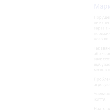
Марк
Порушен
вимкнени
зараз є 
пережили
чого ви
Так зван
або чере
звук сх
відбуває
можна п
Проблем
агресую 
Уникання
життя.
Надто в