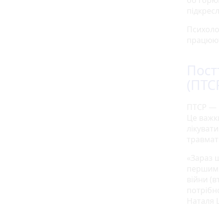
бо горюв
підкрес
Психолог
працюют
Пост
(ПТС
ПТСР — 
Це важк
лікувати
травмати
«Зараз 
першим 
війни (в
потрібно
Наталя 