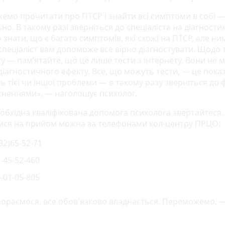
емо прочитати про ПТСР і знайти всі симптоми в собі —
о. В такому разі зверніться до спеціаліста на діагностик
знати, що є багато симптомів, які схожі на ПТСР, але ни
пеціаліст вам допоможе все вірно діагностувати. Щодо т
ту — пам’ятайте, що це лише тести з інтернету. Вони не 
діагностичного ефекту. Все, що можуть тести, — це пока
ь тієї чи іншої проблеми — в такому разу зверніться до 
ясненнями», — наголошує психолог.
обхідна кваліфікована допомога психолога звертайтеся.
ися на прийом можна за телефонами кол-центру ПРЦО:
32)65-52-71
-45-52-460
-01-05-805
ораємося, все обов'язково владнається. Переможемо, 