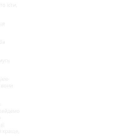
то їсти,
 це
еба
мусь
цією
— вони
в
ерейдемо
о
і,
й краще,