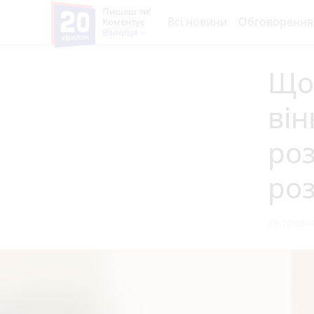
Пишеш ти!
Всі новини
Обговорення
Коментує
Вінниця
Що 
він
роз
ро
29 травня