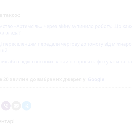
е також:
мство «Артемсіль» через війну зупинило роботу. Що каж
ка влада?
ці переселенцям передали чергову допомогу від міжнар
ацій
их або свідків воєнних злочинів просять фіксувати та н
е 20 хвилин до вибраних джерел у
Google
нтарі