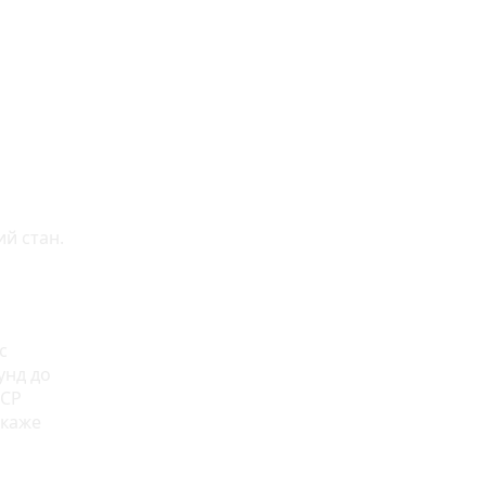
ий стан.
с
унд до
ТСР
 каже