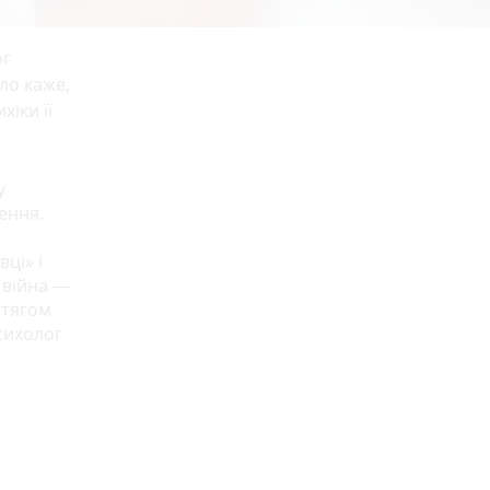
ог
ло каже,
іки її
у
ення.
ці» і
 війна —
отягом
психолог