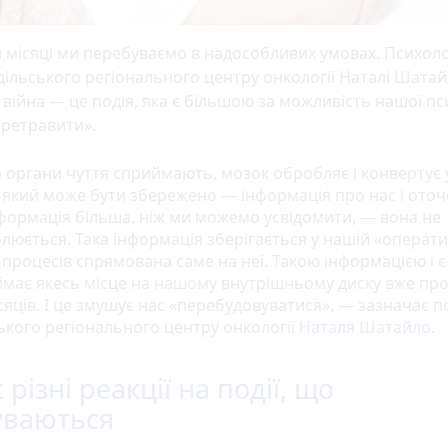
 місяці ми перебуваємо в надособливих умовах. Психол
ільського регіонального центру онкології Наталі Шатай
війна — це подія, яка є більшою за можливість нашої псих
еретравити».
о органи чуття сприймають, мозок обробляє і конвертує 
 який може бути збережено — інформація про нас і оточ
формація більша, ніж ми можемо усвідомити, — вона не
люється. Така інформація зберігається у нашій «оператив
 процесів спрямована саме на неї. Такою інформацією і є
ймає якесь місце на нашому внутрішньому диску вже пр
ісяців. І це змушує нас «перебудовуватися», — зазначає 
ького регіонального центру онкології
Наталя Шатайло
.
 різні реакції на події, що
уваються