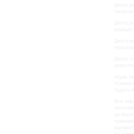
Дехто ре
тягнути 
Дехто р
реакція
Дехто ви
працюва
Дехто с
довести
«Будь я
психіки 
будуть п
Всю інф
«контей
до іншог
тримався
відчуват