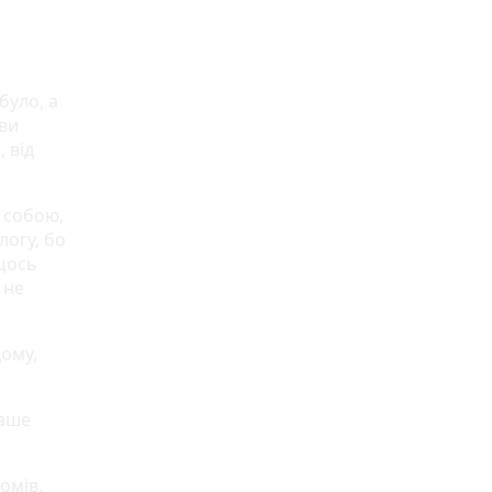
було, а
 ви
 від
і собою,
логу, бо
 щось
 не
дому,
ваше
омів.