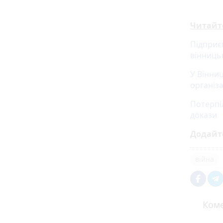
Читайт
Підприє
вінниць
У Вінни
організ
Потерпіл
докази
Додайт
війна
Коме