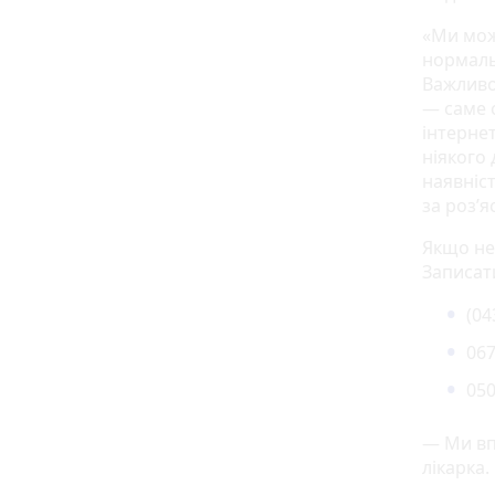
«Ми мож
нормальн
Важливо 
— саме с
інтерне
ніякого 
наявніст
за роз’
Якщо не
Записат
(04
067
050
— Ми вп
лікарка.