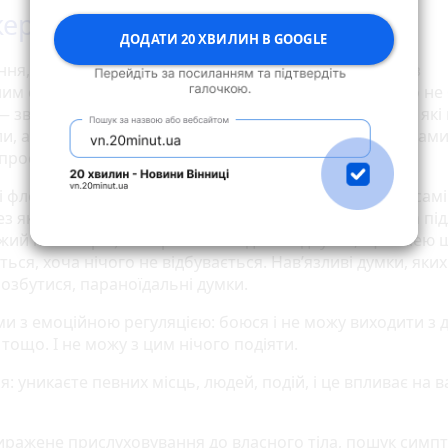
ери ПТСР
ДОДАТИ 20 ХВИЛИН В GOOGLE
ня, розлади сну: не можете спати, не можете спати з
м світлом/ без звуку/ без одягу. Якщо раніше такого не 
— зверніть на це увагу. Якщо вам сняться часто події, які
, або схожі сюжети, чи фантазії, схожі з цими сюжетами,
 просинаєтесь.
і флешбеки — нав’язливі стани, які трапляються або сам
з якісь тригери (гучно гримнули двері — ви впали на під
ожий на вистріл). Або раптом людина відчуває, що з нею
ться, хоча нічого не відбувається. Нав’язливі думки, яких
озбутися, параноїдальні думки.
и з емоційною регуляцією: боюся і не можу виходити з 
тощо. І не можу з цим нічого подіяти.
: уникаєте певних місць, людей, подій, і це впливає на 
иражене прислуховування до власного тіла, пошук симпт