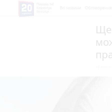
Пишеш ти!
Всі новини
Обговорення
Коментує
Вінниця
Щеп
мож
пра
19 липня 