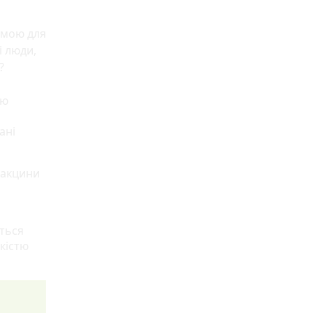
емою для
і люди,
?
ою
ані
вакцини
ться
гкістю