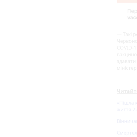
— Такі р
Червоно
COVID-1
вакцино
здавати 
міністер
Читайт
«Пішла 
життя 22
Віннича
Смертел