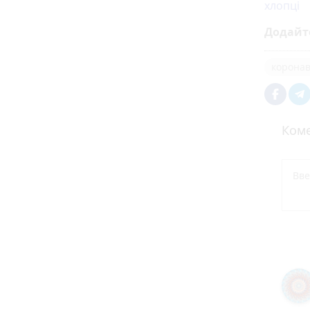
хлопці
Додайт
коронав
Коме