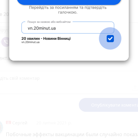
е 20 хвилин до вибраних джерел у
Google
ірус
нтарі (1)
Опублікувати комент
Сергей
20 липня 2021 р.
Побочные эффекты вакцинации были случайно показ