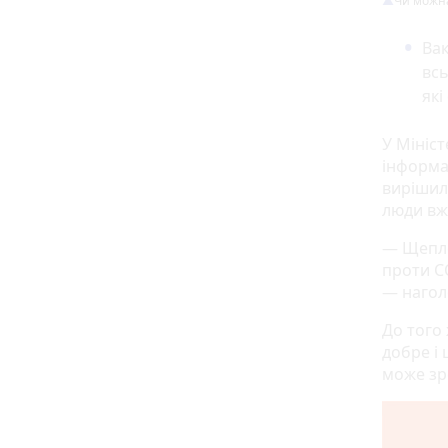
​​​​​​Чи 
Ва
всь
які
У Мініс
інформац
виріши
люди вж
— Щепле
проти C
— нагол
До того
добре і 
може зр