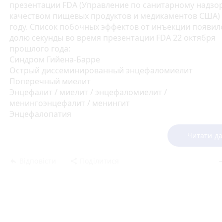
презентации FDA (Управление по санитарному надзор
качеством пищевых продуктов и медикаментов США) 
году. Список побочных эффектов от инъекции появил
долю секунды во время презентации FDA 22 октября
прошлого года:
Синдром Гийена-Барре
Острый диссеминированный энцефаломиелит
Поперечный миелит
Энцефалит / миелит / энцефаломиелит /
менингоэнцефалит / менингит
Энцефалопатия
Судороги / припадки
Инсульт
Читати да
Нарколепсия и катаплексия
Анафилаксия
Відповісти
Поділитися
reply
share
rem
Острый инфаркт миокарда
Тяжёлые исходы беременности и родов
Другие острые демиелинизирующие заболевания
Неанафилактические аллергические реакции
Тромбоцитопения