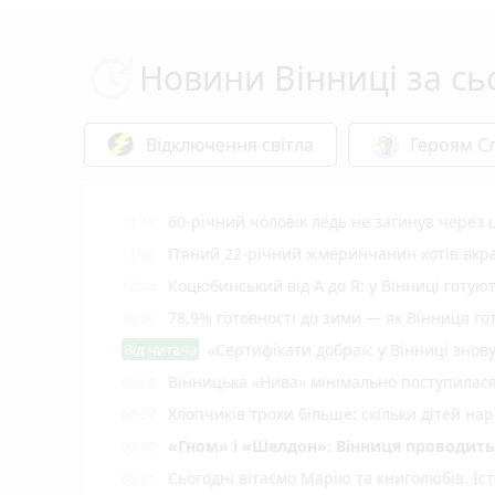
Новини Вінниці за сь
Відключення світла
Героям Сл
60-річний чоловік ледь не загинув через 
11:15
П’яний 22-річний жмеринчанин хотів вкрас
11:02
Коцюбинський від А до Я: у Вінниці готу
10:44
78,9% готовності до зими — як Вінниця г
10:01
Від читача
«Сертифікати добра»: у Вінниці знов
Вінницька «Нива» мінімально поступилас
09:58
Хлопчиків трохи більше: скільки дітей нар
09:27
«Гном» і «Шелдон»: Вінниця проводить 
09:00
Сьогодні вітаємо Марію та книголюбів. Іс
08:01