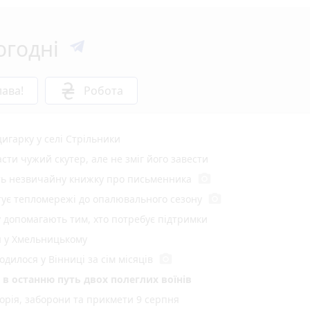
Диссеминированное внутрисосудистое свертывание
Венозная тромбоэмболия
Артрит и артралгия / боль в суставах
огодні
Болезнь Кавасаки
Мультисистемный воспалительный синдром у детей
Миокардит / перикардит
ава!
Робота
Аутоиммунные заболевания
Летальные исходы (смерть).
цигарку у селі Стрільники
ти чужий скутер, але не зміг його завести
photo_camera
ють незвичайну книжку про письменника
photo_camera
отує тепломережі до опалювального сезону
у допомагають тим, хто потребує підтримки
я у Хмельницькому
photo_camera
одилося у Вінниці за сім місяців
в останню путь двох полеглих воїнів
торія, заборони та прикмети 9 серпня