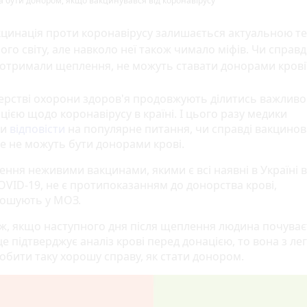
можна бути донором, якщо вакцинувався від коронавірусу
кцинація проти коронавірусу залишається актуальною т
ого світу, але навколо неї також чимало міфів. Чи справд
 отримали щеплення, не можуть ставати донорами крові
терстві охорони здоров'я продовжують ділитись важлив
ією щодо коронавірусу в країні. І цього разу медики
ли
відповісти
на популярне питання, чи справді вакцинов
е не можуть бути донорами крові.
ння неживими вакцинами, якими є всі наявні в Україні 
OVID-19, не є протипоказанням до донорства крові,
ошують у МОЗ.
 ж, якщо наступного дня після щеплення людина почуває
це підтверджує аналіз крові перед донацією, то вона з ле
обити таку хорошу справу, як стати донором.