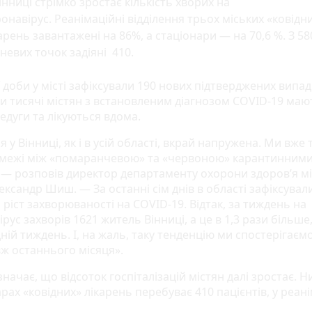
інниці стрімко зростає кількість хворих на
онавірус. Реанімаційні відділення трьох міських «ковідн
арень завантажені на 86%, а стаціонари — на 70,6 %. З 58
невих точок задіяні 410.
доби у місті зафіксували 190 нових підтверджених випад
ри тисячі містян з встановленим діагнозом COVID-19 маю
едуги та лікуються вдома.
я у Вінниці, як і в усій області, вкрай напружена. Ми вже
 межі між «помаранчевою» та «червоною» карантинним
 — розповів директор департаменту охорони здоров’я мі
ксандр Шиш. — За останні сім днів в області зафіксувал
ріст захворюваності на COVID-19. Відтак, за тиждень на
рус захворів 1621 житель Вінниці, а це в 1,3 рази більше,
ій тиждень. І, на жаль, таку тенденцію ми спостерігаєм
ж останнього місяця».
ачає, що відсоток госпіталізацій містян далі зростає. Ни
рах «ковідних» лікарень перебуває 410 пацієнтів, у реан