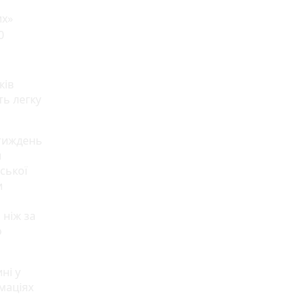
их»
0
ків
ть легку
 тиждень
и
ської
и
 ніж за
о
ні у
імаціях