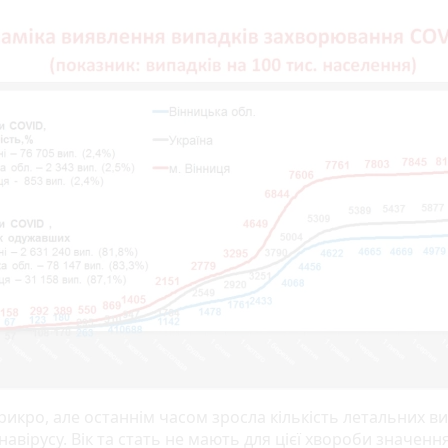
рикро, але останнім часом зросла кількість летальних в
навірусу. Вік та стать не мають для цієї хвороби значенн