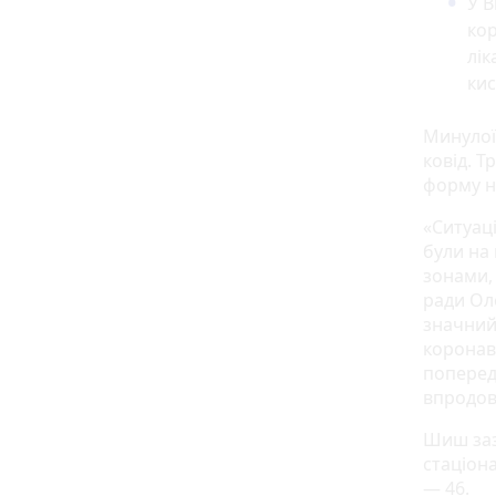
У В
кор
лік
кис
Минулої 
ковід. Т
форму н
«Ситуаці
були на
зонами,
ради Оле
значний 
коронаві
попередн
впродов
Шиш зазн
стаціона
— 46.