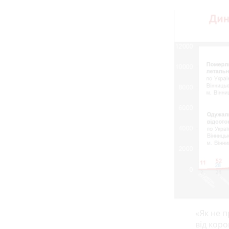
«Як не п
від коро