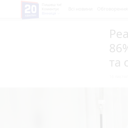
Пишеш ти!
Всі новини
Обговорення
Коментує
Вінниця
Реа
86%
та 
16 листоп