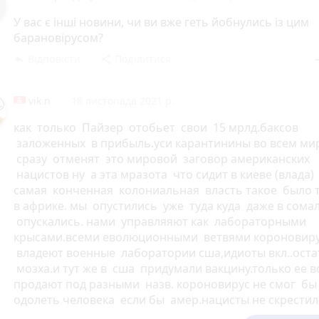
У вас є інші новини, чи ви вже геть йобнулись із цим
барановірусом?
Відповісти
Поділитися
reply
share
rem
vik n
18 листопада 2021 р.
как только Пайзер отобьет свои 15 мрлд.баксов
заложенных в прибыль.уси карантинины во всем ми
сразу отменят это мировой заговор американских
нацистов ну а эта мразота что сидит в киеве (влада)
самая конченная колониальная власть такое было 
в африке. мы опустились уже туда куда даже в сома
опускались. нами управляяют как лабораторными
крысами.всеми еволюционными ветвями короновир
владеют военные лаборатории сша,идиоты вкл..оста
мозха.и тут же в сша придумали вакцину.только ее в
продают под разными назв. короновирус не смог бы
одолеть человека если бы амер.нацисты не скрестили
вич.