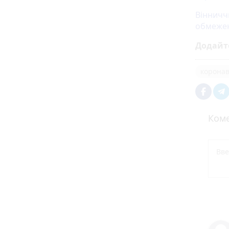
Вінничч
обмеже
Додайт
коронав
Коме