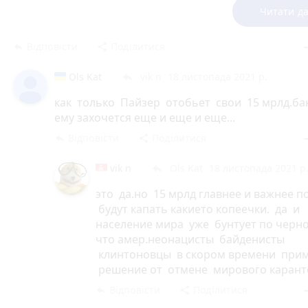
Читати да
Відповісти
Поділитися
reply
share
rem
Ols Kat
vik n
18 листопада 2021 р.
reply
как только Пайзер отобьет свои 15 мрлд.ба
ему захочется еще и еще и еще...
Відповісти
Поділитися
reply
share
rem
vik n
Ols Kat
18 листопада 2021 р
reply
это да.но 15 мрлд главнее и важнее п
будут капать какието копеечки. да и
население мира уже бунтует по черно
что амер.неонацисты байденисты
клинтоновцы в скором времени при
решение от отмене мирового карант
Відповісти
Поділитися
reply
share
rem