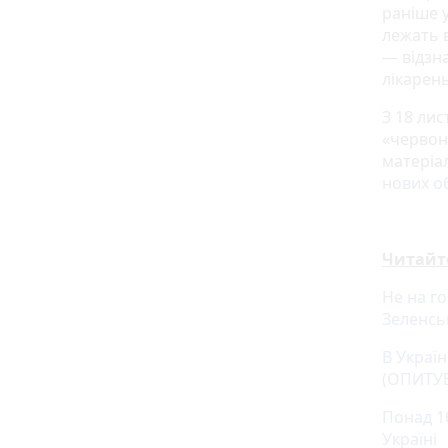
раніше у
лежать в
— відзн
лікарень
З 18 ли
«червон
матеріал
нових 
Читайт
Не на г
Зеленсь
В Україн
(ОПИТУ
Понад 16
Україні