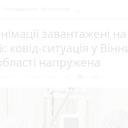
...
Розслідування
Фотоконкурс
німації завантажені на
: ковід-ситуація у Вінн
області напружена
ада 2021 р.
Марія ЛЄХОВА
chat_bubble
share
visibility
1
15
1425