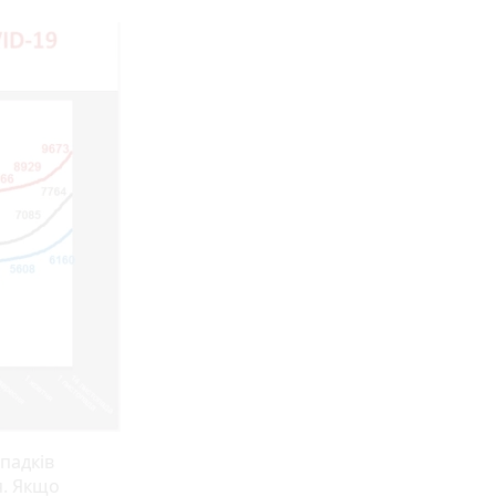
ипадків
я. Якщо