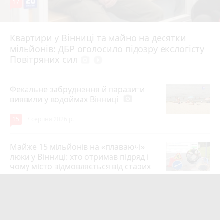
17
Квартири у Вінниці та майно на десятки
6 серпня 2026 р.
мільйонів: ДБР оголосило підозру екслогісту
Повітряних сил
photo_camera
play_circle_filled
Фекальне забруднення й паразити
виявили у водоймах Вінниці
photo_camera
15
7 серпня 2026 р.
Майже 15 мільйонів на «плаваючі»
люки у Вінниці: хто отримав підряд і
чому місто відмовляється від старих
12
6 серпня 2026 р.
Сунуть грози з градом і шквалами.
Коли буде вісім градусів та