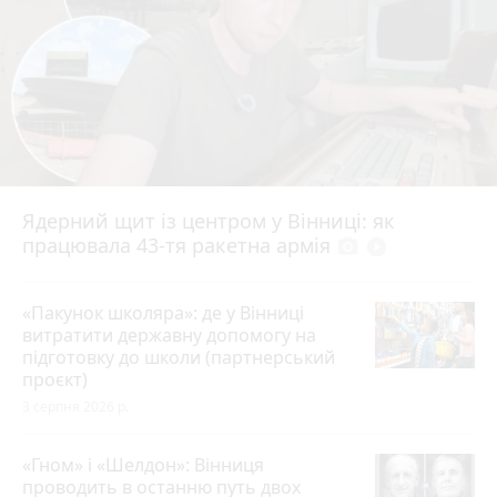
Ядерний щит із центром у Вінниці: як
працювала 43-тя ракетна армія
photo_camera
play_circle_filled
«Пакунок школяра»: де у Вінниці
витратити державну допомогу на
підготовку до школи (партнерський
проєкт)
3 серпня 2026 р.
«Гном» і «Шелдон»: Вінниця
проводить в останню путь двох