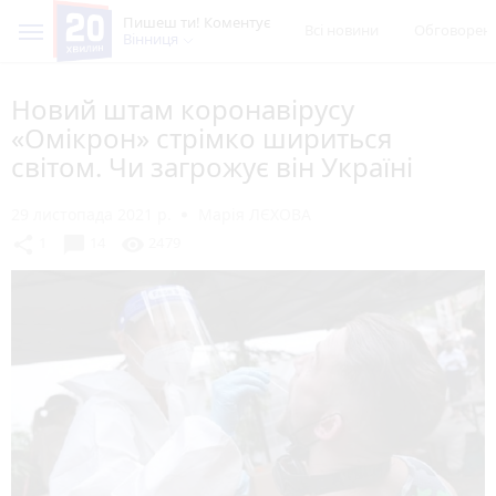
Пишеш ти! Коментує
Всі новини
Обговорен
Вінниця
Новий штам коронавірусу
«Омікрон» стрімко шириться
світом. Чи загрожує він Україні
29 листопада 2021 р.
Марія ЛЄХОВА
chat_bubble
share
visibility
1
14
2479