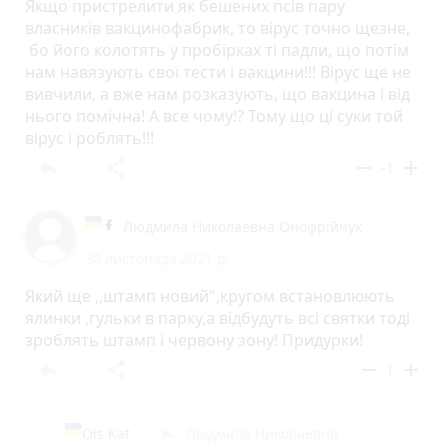
Якщо пристрелити як бешених псів пару
власників вакцинофабрик, то вірус точно щезне,
бо його колотять у пробірках ті падли, що потім
нам навязують свої тести і вакцини!!! Вірус ще не
вивчили, а вже нам розказують, що вакцина і від
нього помічна! А все чому!? Тому що ці суки той
вірус і роблять!!!
reply
share
remove
add
-1
Людмила Николаевна Онофрійчук
30 листопада 2021 р.
Який ще ,,штамп новий",кругом встановлюють
ялинки ,гульки в парку,а відбудуть всі святки тоді
зроблять штамп і червону зону! Придурки!
reply
share
remove
add
1
Ols Kat
Людмила Николаевна
reply