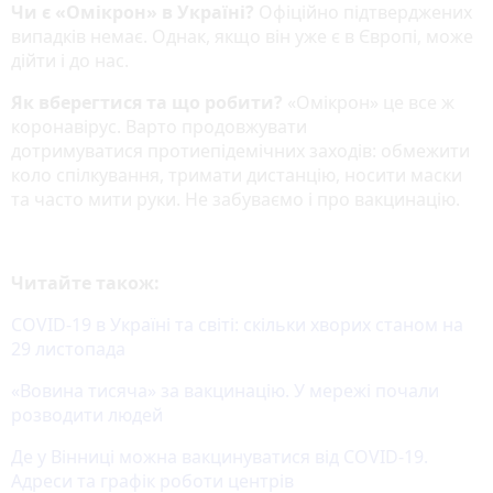
Чи є «Омікрон» в Україні?
Офіційно підтверджених
випадків немає. Однак, якщо він уже є в Європі, може
дійти і до нас.
Як вберегтися та що робити?
«Омікрон» це все ж
коронавірус. Варто продовжувати
дотримуватися протиепідемічних заходів: обмежити
коло спілкування, тримати дистанцію, носити маски
та часто мити руки. Не забуваємо і про вакцинацію.
Читайте також:
COVID-19 в Україні та світі: скільки хворих станом на
29 листопада
«Вовина тисяча» за вакцинацію. У мережі почали
розводити людей
Де у Вінниці можна вакцинуватися від COVID-19.
Адреси та графік роботи центрів