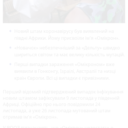
Новий штам коронавірусу був виявлений на
півдні Африки. Йому присвоїли ім'я «Омікрон».
«Новачок» небезпечніший за «Дельту» швидко
шириться світом та має велику кількість мутацій.
Перші випадки зараження «Омікроном» вже
виявили в Гонконгу, Ізраїлі, Австралії та низці
країн Європи. Всі ці випадки є привізними.
Перший відомий підтверджений випадок інфікування
новим штамом зафіксували 9 листопада у південній
Африці. Офіційно про нього повідомили 24
листопада, а уже 26 листопада мутований штам
отримав ім'я «Омікрон».
У ВООЗ відзначають, що «Омікрон» недостатньо