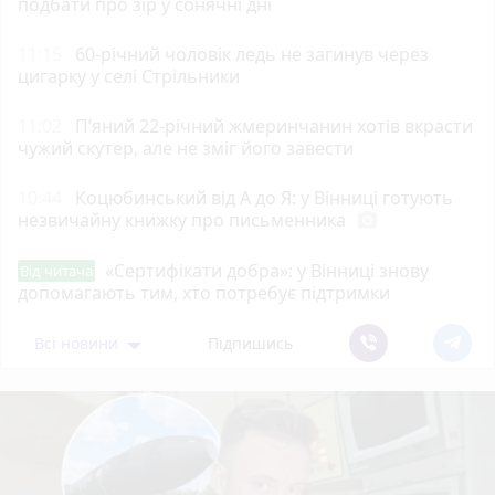
подбати про зір у сонячні дні
11:15
60-річний чоловік ледь не загинув через
цигарку у селі Стрільники
11:02
П’яний 22-річний жмеринчанин хотів вкрасти
чужий скутер, але не зміг його завести
10:44
Коцюбинський від А до Я: у Вінниці готують
незвичайну книжку про письменника
photo_camera
«Сертифікати добра»: у Вінниці знову
Від читача
допомагають тим, хто потребує підтримки
Всі новини
Підпишись