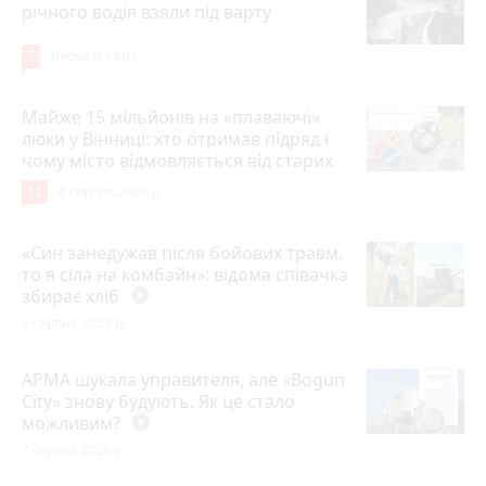
річного водія взяли під варту
7
Вчора о 13:01
Майже 15 мільйонів на «плаваючі»
люки у Вінниці: хто отримав підряд і
чому місто відмовляється від старих
12
6 серпня 2026 р.
«Син занедужав після бойових травм,
то я сіла на комбайн»: відома співачка
збирає хліб
play_circle_filled
6 серпня 2026 р.
АРМА шукала управителя, але «Bogun
City» знову будують. Як це стало
можливим?
play_circle_filled
7 серпня 2026 р.