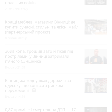
полеглих воїнів
20 хвилин тому
Кращі меблеві магазини Вінниці: де
купити сучасні, стильні та якісні меблі
(партнерський проєкт)
8 липня 2026 р.
Збив копа, трощив авто й тікав під
пострілами: у Вінниці затримали
п’яного СЗЧшника
Вчора о 21:58
Вінницька «однушка» дорожча за
одеську: що коїться з ринком
нерухомості
photo_camera
Вчора о 14:24
0,87 проміле і смертельна ДТП — 17-