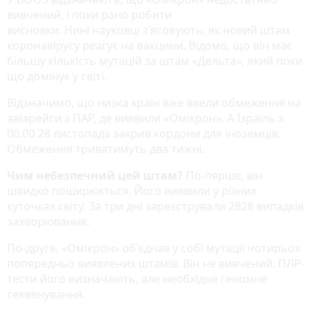
вивчений, і поки рано робити
висновки. Нині науковці з’ясовують, як новий штам
коронавірусу реагує на вакцини. Відомо, що він має
більшу кількість мутацій за штам «Дельта», який поки
що домінує у світі.
Відзначимо, що низка країн вже ввели обмеження на
авіарейси з ПАР, де виявили «Омікрон». А Ізраїль з
00.00 28 листопада закрив кордони для іноземців.
Обмеження триватимуть два тижні.
Чим небезпечний цей штам?
По-перше, він
швидко поширюється. Його виявили у різних
куточках світу. За три дні зареєстрували 2828 випадків
захворювання.
По-друге, «Омікрон» об'єднав у собі мутації чотирьох
попередньо виявлених штамів. Він не вивчений. ПЛР-
тести його визначають, але необхідне геномне
секвенування.