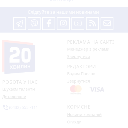
Слідкуйте за нашими новинами
РЕКЛАМА НА САЙТІ
Менеджер з реклами
Звернутися
РЕДАКТОРИ
Вадим Павлов
Звернутися
РОБОТА У НАС
Шукаєм таланти
Детальніше
КОРИСНЕ
phone_in_talk
(0432) 555 -111
Новини компаній
Огляди