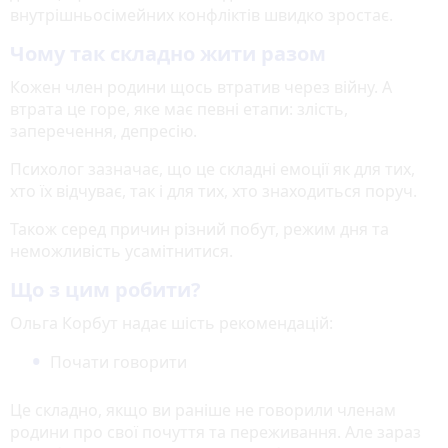
внутрішньосімейних конфліктів швидко зростає.
Чому так складно жити разом
Кожен член родини щось втратив через війну. А
втрата це горе, яке має певні етапи: злість,
заперечення, депресію.
Психолог зазначає, що це складні емоції як для тих,
хто їх відчуває, так і для тих, хто знаходиться поруч.
Також серед причин різний побут, режим дня та
неможливість усамітнитися.
Що з цим робити?
Ольга Корбут надає шість рекомендацій:
Почати говорити
Це складно, якщо ви раніше не говорили членам
родини про свої почуття та переживання. Але зараз