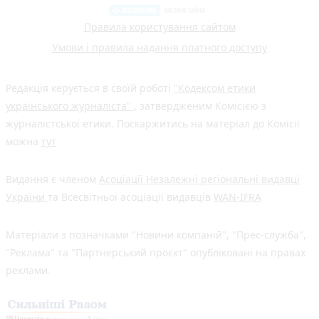
Правила користування сайтом
Умови і правила надання платного доступу
Редакція керується в своїй роботі
"Кодексом етики
українського журналіста"
, затвердженим Комісією з
журналістської етики. Поскаржитись на матеріал до Комісії
можна
тут
Видання є членом
Асоціації Незалежні регіональні видавці
України
та Всесвітньої асоціації видавців
WAN-IFRA
Матеріали з позначками "Новини компаній", "Прес-служба",
"Реклама" та "Партнерський проєкт" опубліковані на правах
реклами.