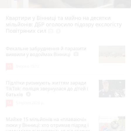
Квартири у Вінниці та майно на десятки
6 серпня 2026 р.
мільйонів: ДБР оголосило підозру екслогісту
Повітряних сил
photo_camera
play_circle_filled
Фекальне забруднення й паразити
виявили у водоймах Вінниці
photo_camera
15
Вчора о 15:12
Підлітки ризикують життям заради
TikTok: поліція звернулася до дітей і
батьків
play_circle_filled
14
5 серпня 2026 р.
Майже 15 мільйонів на «плаваючі»
люки у Вінниці: хто отримав підряд і
чому місто відмовляється від старих