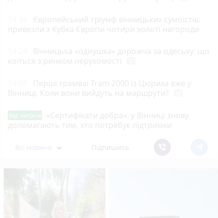
14:34
Європейський тріумф вінницьких сумоїстів:
привезли з Кубка Європи чотири золоті нагороди
14:24
Вінницька «однушка» дорожча за одеську: що
коїться з ринком нерухомості
photo_camera
14:08
Перші трамваї Tram 2000 із Цюриха вже у
Вінниці. Коли вони вийдуть на маршрути?
photo_camera
«Сертифікати добра»: у Вінниці знову
Від читача
допомагають тим, хто потребує підтримки
Всі новини
Підпишись