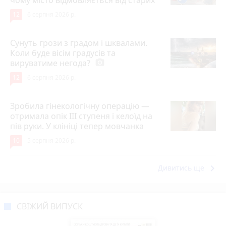
12
6 серпня 2026 р.
Сунуть грози з градом і шквалами.
Коли буде вісім градусів та
вируватиме негода?
photo_camera
12
6 серпня 2026 р.
Зробила гінекологічну операцію —
отримала опік ІІІ ступеня і келоїд на
пів руки. У клініці тепер мовчанка
10
5 серпня 2026 р.
keyboard_arrow_right
Дивитись ще
СВІЖИЙ ВИПУСК