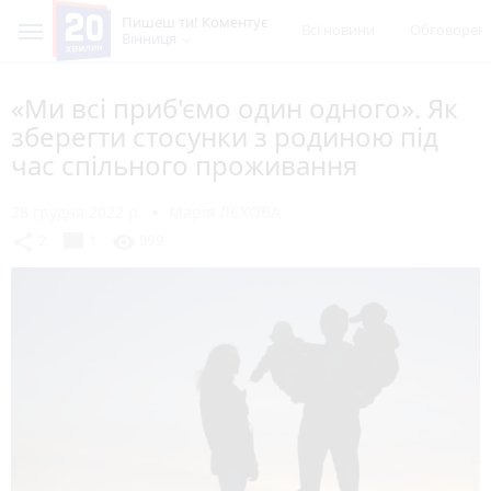
Пишеш ти! Коментує
Всі новини
Обговорен
Вінниця
«Ми всі приб'ємо один одного». Як
зберегти стосунки з родиною під
час спільного проживання
28 грудня 2022 р.
Марія ЛЄХОВА
chat_bubble
share
visibility
2
1
999