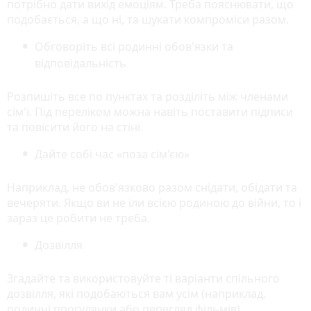
потрібно дати вихід емоціям. Треба пояснювати, що
подобається, а що ні, та шукати компроміси разом.
Обговоріть всі родинні обов'язки та
відповідальність
Розпишіть все по пунктах та розділіть між членами
сім'ї. Під переліком можна навіть поставити підписи
та повісити його на стіні.
Дайте собі час «поза сім'єю»
Наприклад, не обов'язково разом снідати, обідати та
вечеряти. Якщо ви не їли всією родиною до війни, то і
зараз це робити не треба.
Дозвілля
Згадайте та використовуйте ті варіанти спільного
дозвілля, які подобаються вам усім (наприклад,
родинні прогулянки або перегляд фільмів).