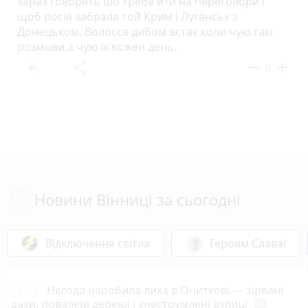
зараз говорять шо треба йти на переговори і
щоб росія забрала той Крим і Луганськ з
Донецьком. Волосся дибом встає коли чую такі
розмови,а чую їх кожен день.
reply
share
remove
add
0
Новини Вінниці за сьогодні
Відключення світла
Героям Слава!
15:02
Негода наробила лиха в Очиткові — зірвані
дахи, повалені дерева і знеструмлені вулиці
photo_camera