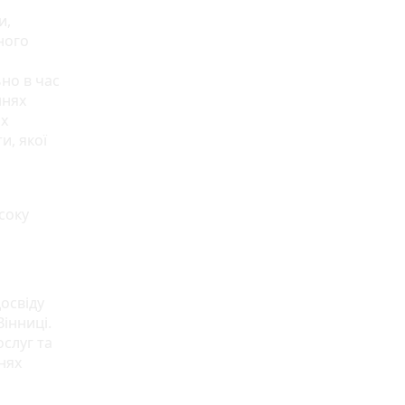
и,
ного
но в час
ннях
их
и, якої
соку
освіду
інниці.
слуг та
нях