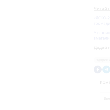
Читайт
«ЯСКО-2»
громади
У вінниц
змагали
Додайт
здоров'
Коме