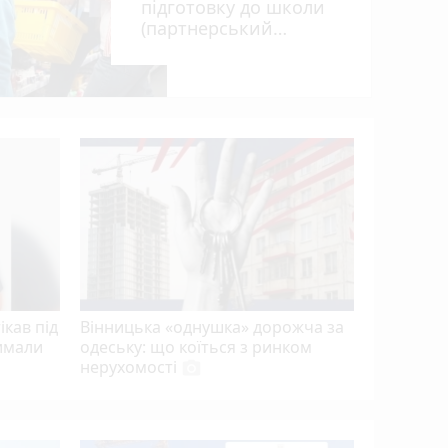
підготовку до школи
(партнерський
проєкт)
«Гном» і
проводит
полеглих 
ікав під
Вінницька «однушка» дорожча за
римали
одеську: що коїться з ринком
нерухомості
photo_camera