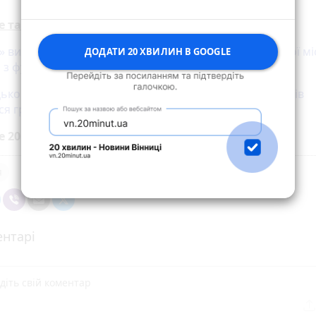
е також:
 виграв першу лігу відкритого чемпіонату Вінницької мі
ДОДАТИ 20 ХВИЛИН В GOOGLE
 з футзалу
ькому чемпіонаті з настільного тенісу серед ветеранів
ся гравці на протезах
е 20 хвилин до вибраних джерел у
Google
я
нтарі