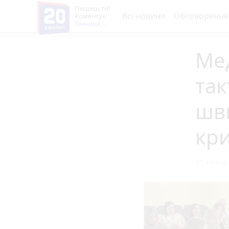
Пишеш ти!
Всі новини
Обговорення
Коментує
Вінниця
Ме
так
шви
кри
17 квітня