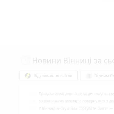
Новини Вінниці за сь
Відключення світла
Героям Сл
Продала землі дешевше за ринкову: вінни
13:41
50 вінницьких школярів повернулися з де
13:08
У Вінниці знову вчать сортувати сміття —
12:33