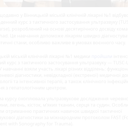
одавно у Вінницькій міській клінічній лікарні №1 відбув
денний курс з тактичного застосування ультразвуку (TU
rse), розроблений на основі десятирічного досвіду ком
had. Це навчання допоможе лікарям швидко діагностува
тичні стани, особливо важливе в умовах воєнного часу.
ькій міській клінічній лікарні №1 медики
пройшли
інтен
ий курс з тактичного застосування ультразвуку — TUSC-
У навчанні взяли участь лікарі різних відділень: функціо
невої діагностики, невідкладної (екстреної) медичної д
ології та інтенсивної терапії, а також клінічного інфекці
ння з гепатологічним центром.
а курсу охоплювала ультразвукове дослідження черевно
и, легень, кісток, м’яких тканин, серця та судин. Особл
ли отриманню практичних навичок швидкої тактичної
вукової діагностики за міжнародним протоколом FAST (F
ent with Sonography for Trauma).