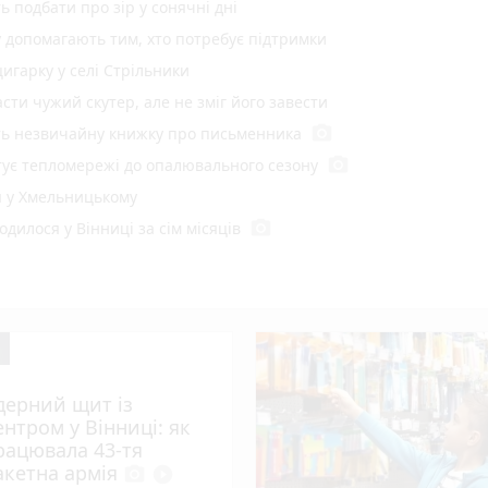
ь подбати про зір у сонячні дні
у допомагають тим, хто потребує підтримки
цигарку у селі Стрільники
ти чужий скутер, але не зміг його завести
photo_camera
ють незвичайну книжку про письменника
photo_camera
отує тепломережі до опалювального сезону
я у Хмельницькому
photo_camera
одилося у Вінниці за сім місяців
в останню путь двох полеглих воїнів
торія, заборони та прикмети 9 серпня
стратській
стрілами: у Вінниці затримали п’яного СЗЧшника
play_circle_filled
photo_camera
ли рожеві лотоси. ВІДЕО
дерний щит із
photo_camera
вкусив отруйний каракурт
ентром у Вінниці: як
рацювала 43-тя
play_circle_filled
 викидати його, а приготувати соус
акетна армія
photo_camera
play_circle_filled
play_circle_filled
 початку літа