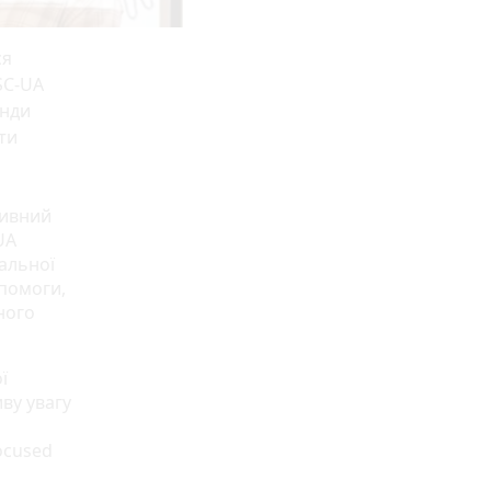
ся
SC-UA
анди
ти
сивний
UA
нальної
опомоги,
йного
ї
иву увагу
ocused