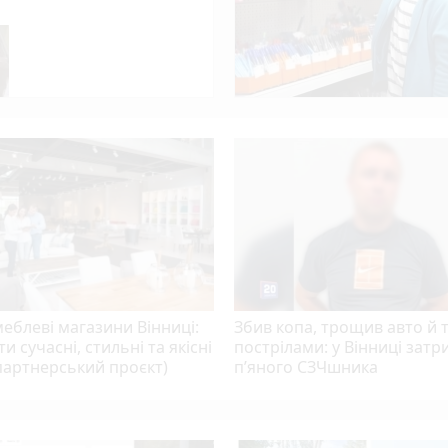
play_circle_filled
photo_camera
працювала 43-тя ракетна армія
еблеві магазини Вінниці:
Збив копа, трощив авто й т
ти сучасні, стильні та якісні
пострілами: у Вінниці зат
партнерський проєкт)
п’яного СЗЧшника