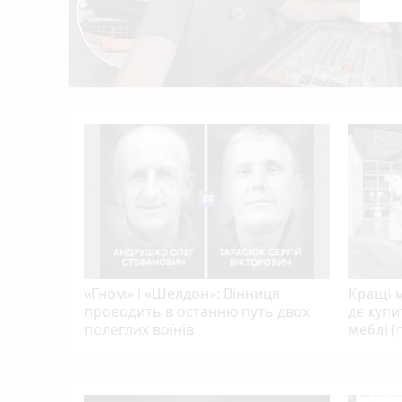
Ядерний щит із центром у Вінниці: як 
17:36
рожча за
нком
«Гном» і «Шелдон»: Вінниця
Кращі м
проводить в останню путь двох
де купи
полеглих воїнів
меблі (