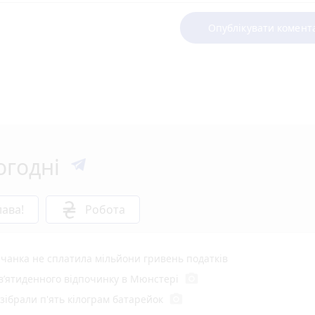
Опублікувати комент
огодні
ава!
Робота
чанка не сплатила мільйони гривень податків
photo_camera
в’ятиденного відпочинку в Мюнстері
photo_camera
 зібрали п'ять кілограм батарейок