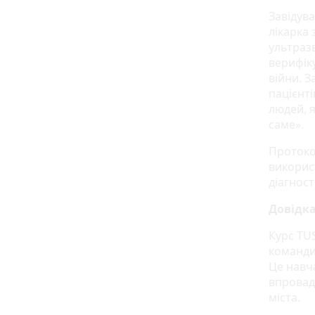
Завідува
лікарка
ультраз
верифік
війни. 
пацієнті
людей, я
саме».
Протоко
викорис
діагност
Довідк
Курс TU
команди
Це навч
впровад
міста.