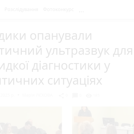
...
Розслідування
Фотоконкурс
дики опанували
тичний ультразвук для
дкої діагностики у
тичних ситуаціях
 2025 р.
Марія ЛЄХОВА
chat_bubble
share
visibility
0
0
185