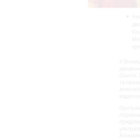
Нещ
дво
Cou
Me
кри
У Вінниц
дводенн
Course. 
та проме
анестезі
відділе
Програм
порожнин
приділи
ультраз
Assessm