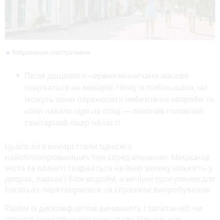
Зображення ілюстративне
Після дощового червня вінничани масово
скаржаться на комарів. Чому їх побільшало, чи
можуть вони переносити небезпечні хвороби та
коли навала піде на спад — пояснив головний
санітарний лікар області.
Цього літа комарі стали однією з
найобговорюваніших тем серед вінничан. Мешканці
міста та області скаржаться на їхню велику кількість у
дворах, парках і біля водойм, а вечірні прогулянки для
багатьох перетворилися на справжнє випробування.
Разом із дискомфортом виникають і запитання: чи
справді комарів цього року стало більше, ніж