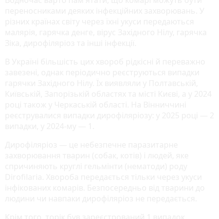
переносниками деяких інфекційних захворювань. У
різних країнах світу через їхні укуси передаються
малярія, гарячка денге, вірус Західного Нілу, гарячка
Зіка, дирофіляріоз та інші інфекції.
В Україні більшість цих хвороб рідкісні й переважно
завезені, однак періодично реєструються випадки
гарячки Західного Нілу. Їх виявляли у Полтавській,
Київській, Запорізькій областях та місті Києві, а у 2024
році також у Черкаській області. На Вінниччині
реєструвалися випадки дирофіляріозу: у 2025 році — 2
випадки, у 2024-му — 1.
Дирофіляріоз — це небезпечне паразитарне
захворювання тварин (собак, котів) і людей, яке
спричиняють круглі гельмінти (нематоди) роду
Dirofilaria. Хвороба передається тільки через укуси
інфікованих комарів. Безпосередньо від тварини до
людини чи навпаки дирофіляріоз не передається.
Крім того, торік був зареєстрований 1 випадок