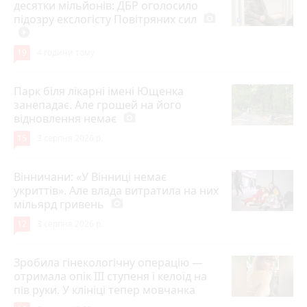
десятки мільйонів: ДБР оголосило
підозру екслогісту Повітряних сил
photo_camera
play_circle_filled
19
4 години тому
Парк біля лікарні імені Ющенка
занепадає. Але грошей на його
відновлення немає
photo_camera
15
3 серпня 2026 р.
Вінничани: «У Вінниці немає
укриттів». Але влада витратила на них
мільярд гривень
photo_camera
12
3 серпня 2026 р.
Зробила гінекологічну операцію —
отримала опік ІІІ ступеня і келоїд на
пів руки. У клініці тепер мовчанка