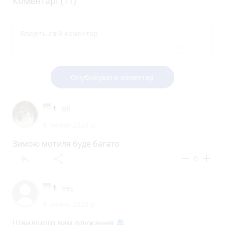
Коментарі (11)
Опублікувати коментар
ВВ
4 липня 2026 р.
Зимою мотиля буде багато
reply
share
remove
add
0
Vҽʂ
4 липня 2026 р.
Швидшого вам одужання 🫂