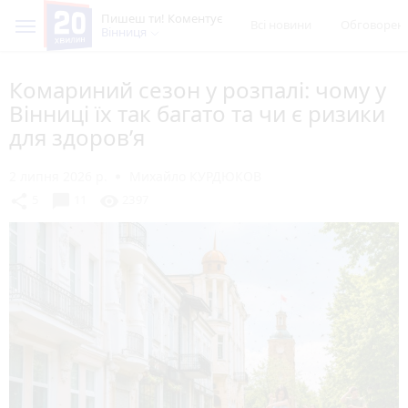
Пишеш ти! Коментує
Всі новини
Обговорен
Вінниця
Комариний сезон у розпалі: чому у
Вінниці їх так багато та чи є ризики
для здоров’я
2 липня 2026 р.
Михайло КУРДЮКОВ
chat_bubble
share
visibility
5
11
2397