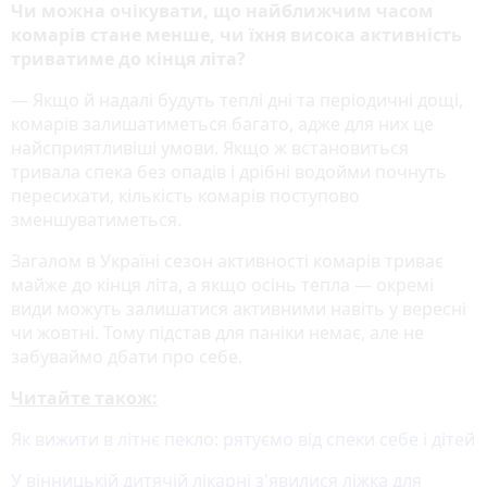
Чи можна очікувати, що найближчим часом
комарів стане менше, чи їхня висока активність
триватиме до кінця літа?
— Якщо й надалі будуть теплі дні та періодичні дощі,
комарів залишатиметься багато, адже для них це
найсприятливіші умови. Якщо ж встановиться
тривала спека без опадів і дрібні водойми почнуть
пересихати, кількість комарів поступово
зменшуватиметься.
Загалом в Україні сезон активності комарів триває
майже до кінця літа, а якщо осінь тепла — окремі
види можуть залишатися активними навіть у вересні
чи жовтні. Тому підстав для паніки немає, але не
забуваймо дбати про себе.
Читайте також:
Як вижити в літнє пекло: рятуємо від спеки себе і дітей
У вінницькій дитячій лікарні з'явилися ліжка для