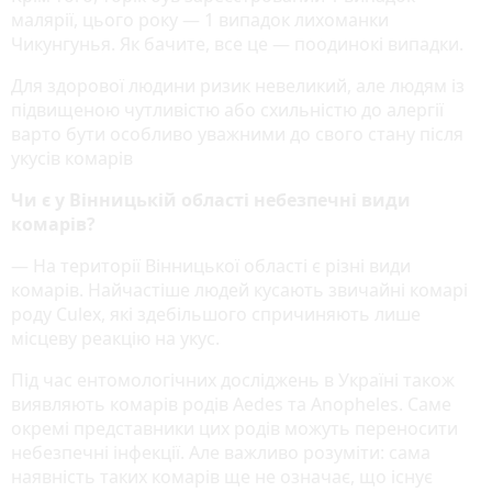
малярії, цього року — 1 випадок лихоманки
Чикунгунья. Як бачите, все це — поодинокі випадки.
Для здорової людини ризик невеликий, але людям із
підвищеною чутливістю або схильністю до алергії
варто бути особливо уважними до свого стану після
укусів комарів
Чи є у Вінницькій області небезпечні види
комарів?
— На території Вінницької області є різні види
комарів. Найчастіше людей кусають звичайні комарі
роду Culex, які здебільшого спричиняють лише
місцеву реакцію на укус.
Під час ентомологічних досліджень в Україні також
виявляють комарів родів Aedes та Anopheles. Саме
окремі представники цих родів можуть переносити
небезпечні інфекції. Але важливо розуміти: сама
наявність таких комарів ще не означає, що існує