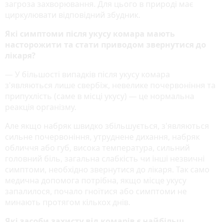
загроза захворювання. Для цього в природі має
циркулювати відповідний збудник.
Які симптоми після укусу комара мають
насторожити та стати приводом звернутися до
лікаря?
— У більшості випадків після укусу комара
з'являються лише свербіж, невелике почервоніння та
припухлість (саме в місці укусу) — це нормальна
реакція організму.
Але якщо набряк швидко збільшується, з'являються
сильне почервоніння, утруднене дихання, набряк
обличчя або губ, висока температура, сильний
головний біль, загальна слабкість чи інші незвичні
симптоми, необхідно звернутися до лікаря. Так само
медична допомога потрібна, якщо місце укусу
запалилося, почало гноїтися або симптоми не
минають протягом кількох днів.
Які засоби захисту від комарів є найбільш