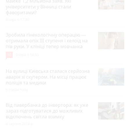
майже 1,2 мільйона заяв. Які
університети у Вінниці стали
фаворитами?
Вчора о 17:36
Зробила гінекологічну операцію —
отримала опік ІІІ ступеня і келоїд на
пів руки. У клініці тепер мовчанка
10
Вчора о 18:55
На вулиці Київська сталася серйозна
аварія зі скутером. На місці працює
поліція та медики
5 годин тому
Від павербанка до інвертора: як уже
зараз підготуватися до можливих
відключень світла взимку
4 серпня 2026 р.