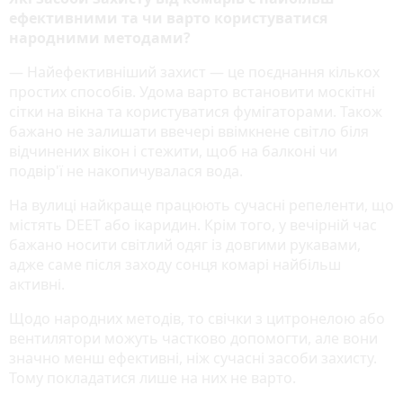
ефективними та чи варто користуватися
народними методами?
— Найефективніший захист — це поєднання кількох
простих способів. Удома варто встановити москітні
сітки на вікна та користуватися фумігаторами. Також
бажано не залишати ввечері ввімкнене світло біля
відчинених вікон і стежити, щоб на балконі чи
подвір'ї не накопичувалася вода.
На вулиці найкраще працюють сучасні репеленти, що
містять DEET або ікаридин. Крім того, у вечірній час
бажано носити світлий одяг із довгими рукавами,
адже саме після заходу сонця комарі найбільш
активні.
Щодо народних методів, то свічки з цитронелою або
вентилятори можуть частково допомогти, але вони
значно менш ефективні, ніж сучасні засоби захисту.
Тому покладатися лише на них не варто.