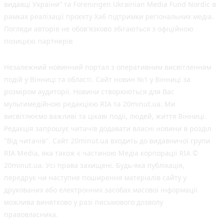
видавці України” та Foreningen Ukrainian Media Fund Nordic в
рамках реалізації проєкту Хаб підтримки регіональних медіа.
Погляди авторів не обов'язково збігаються з офіційною
позицією партнерів
Незалежний новинний портал з оперативним висвітленням
подій у Вінниці та області. Сайт новин №1 у Вінниці за
розміром аудиторії. Новини створюються для Вас
мультимедійною редакцією RIA та 20minut.ua. Ми
висвітлюємо важливі та цікаві події, людей, життя Вінниці.
Редакція запрошує читачів додавати власні новини в розділ
"Від читачів". Сайт 20minut.ua входить до видавничої групи
RIA Media, яка також є частиною Медіа корпорації RIA ©
20minut.ua. Усі права захищені. Будь-яка публiкацiя,
передрук чи наступне поширення матеріалів сайту у
друкованих або електронних засобах масової інформації
можлива винятково у разі письмового дозволу
правовласника.