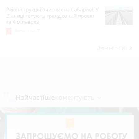
Реконструкція очисних на Сабарові. У
Вінниці готують грандіозний проєкт
за 4 мільярди
9
Вчора о 12:27
keyboard_arrow_right
Дивитись ще
коментують
Найчастіше