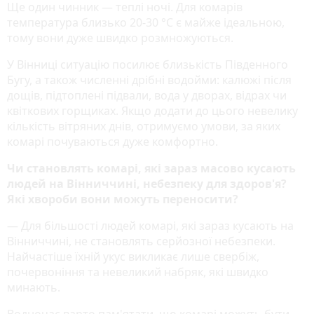
Ще один чинник — теплі ночі. Для комарів
температура близько 20-30 °С є майже ідеальною,
тому вони дуже швидко розмножуються.
У Вінниці ситуацію посилює близькість Південного
Бугу, а також численні дрібні водойми: калюжі після
дощів, підтоплені підвали, вода у дворах, відрах чи
квіткових горщиках. Якщо додати до цього невелику
кількість вітряних днів, отримуємо умови, за яких
комарі почуваються дуже комфортно.
Чи становлять комарі, які зараз масово кусають
людей на Вінниччині, небезпеку для здоров'я?
Які хвороби вони можуть переносити?
— Для більшості людей комарі, які зараз кусають на
Вінниччині, не становлять серйозної небезпеки.
Найчастіше їхній укус викликає лише свербіж,
почервоніння та невеликий набряк, які швидко
минають.
Водночас варто пам'ятати, що комарі можуть бути