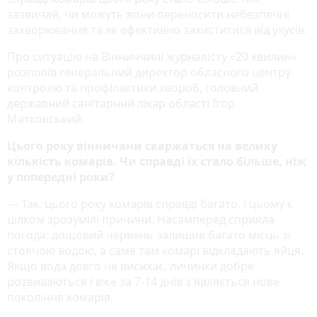
зазвичай, чи можуть вони переносити небезпечні
захворювання та як ефективно захиститися від укусів.
Про ситуацію на Вінниччині журналісту «20 хвилин»
розповів генеральний директор обласного центру
контролю та профілактики хвороб, головний
державний санітарний лікар області Ігор
Матковський.
Цього року вінничани скаржаться на велику
кількість комарів. Чи справді їх стало більше, ніж
у попередні роки?
— Так, цього року комарів справді багато, і цьому є
цілком зрозумілі причини. Насамперед сприяла
погода: дощовий червень залишив багато місць зі
стоячою водою, а саме там комарі відкладають яйця.
Якщо вода довго не висихає, личинки добре
розвиваються і вже за 7-14 днів з'являється нове
покоління комарів.