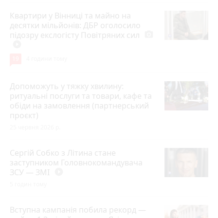
Квартири у Вінниці та майно на
десятки мільйонів: ДБР оголосило
підозру екслогісту Повітряних сил
photo_camera
play_circle_filled
19
4 години тому
Допоможуть у тяжку хвилину:
ритуальні послуги та товари, кафе та
обіди на замовлення (партнерський
проєкт)
25 червня 2026 р.
Сергій Собко з Літина стане
заступником Головнокомандувача
ЗСУ — ЗМІ
play_circle_filled
5 годин тому
Вступна кампанія побила рекорд —