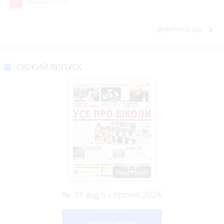
10
Вчора о 18:55
keyboard_arrow_right
Дивитись ще
СВІЖИЙ ВИПУСК
№ 31 від 5 серпня 2026
Читати номер