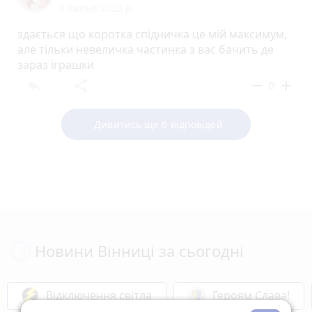
4 липня 2026 р.
здається що коротка спідничка це мій максимум,
але тільки невеличка частинка з вас бачить де
зараз іграшки
reply
share
remove
add
0
Дивитись ще 6 відповідей
Новини Вінниці за сьогодні
Відключення світла
Героям Слава!