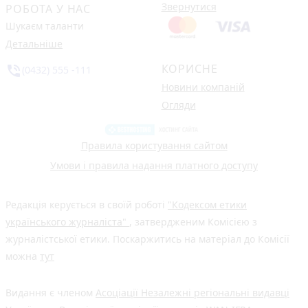
Звернутися
РОБОТА У НАС
Шукаєм таланти
Детальніше
КОРИСНЕ
phone_in_talk
(0432) 555 -111
Новини компаній
Огляди
Правила користування сайтом
Умови і правила надання платного доступу
Редакція керується в своїй роботі
"Кодексом етики
українського журналіста"
, затвердженим Комісією з
журналістської етики. Поскаржитись на матеріал до Комісії
можна
тут
Видання є членом
Асоціації Незалежні регіональні видавці