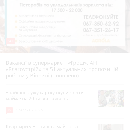
241
Вакансії в супермаркеті «Грош», АН
4 серпня 2026 р.
«Благоустрій» та 51 актуальних пропозицій
роботи у Вінниці (оновлено)
Знайшов чужу картку і купив квіти
майже на 20 тисяч гривень
19
4 серпня 2026 р.
Квартири у Вінниці та майно на