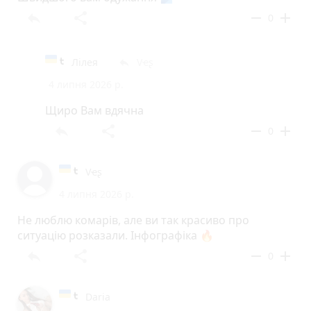
reply
share
remove
add
0
Лілея
Vҽʂ
reply
4 липня 2026 р.
Щиро Вам вдячна
reply
share
remove
add
0
Vҽʂ
4 липня 2026 р.
Не люблю комарів, але ви так красиво про
ситуацію розказали. Інфографіка 🔥
reply
share
remove
add
0
Daria