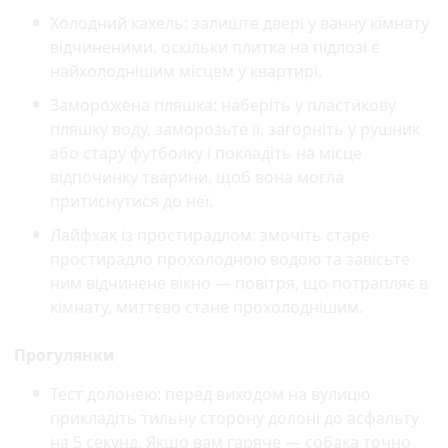
Холодний кахель:
залиште двері у ванну кімнату
відчиненими, оскільки плитка на підлозі є
найхолоднішим місцем у квартирі.
Заморожена пляшка:
наберіть у пластикову
пляшку воду, заморозьте її, загорніть у рушник
або стару футболку і покладіть на місце
відпочинку тварини, щоб вона могла
притиснутися до неї.
Лайфхак із простирадлом:
змочіть старе
простирадло прохолодною водою та завісьте
ним відчинене вікно — повітря, що потрапляє в
кімнату, миттєво стане прохолоднішим.
Прогулянки
Тест долонею:
перед виходом на вулицю
прикладіть тильну сторону долоні до асфальту
на 5 секунд. Якщо вам гаряче — собака точно