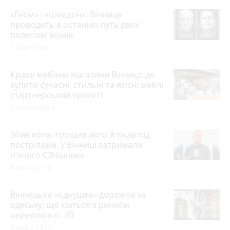
«Гном» і «Шелдон»: Вінниця
проводить в останню путь двох
полеглих воїнів
5 годин тому
Кращі меблеві магазини Вінниці: де
купити сучасні, стильні та якісні меблі
(партнерський проєкт)
8 липня 2026 р.
Збив копа, трощив авто й тікав під
пострілами: у Вінниці затримали
п’яного СЗЧшника
Вчора о 21:58
Вінницька «однушка» дорожча за
одеську: що коїться з ринком
нерухомості
photo_camera
Вчора о 14:24