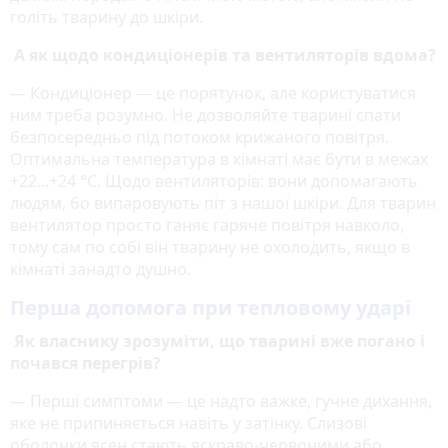
голіть тварину до шкіри.
А як щодо кондиціонерів та вентиляторів вдома?
— Кондиціонер — це порятунок, але користуватися
ним треба розумно. Не дозволяйте тварині спати
безпосередньо під потоком крижаного повітря.
Оптимальна температура в кімнаті має бути в межах
+22...+24 °C. Щодо вентиляторів: вони допомагають
людям, бо випаровують піт з нашої шкіри. Для тварин
вентилятор просто ганяє гаряче повітря навколо,
тому сам по собі він тварину не охолодить, якщо в
кімнаті занадто душно.
Перша допомога при тепловому ударі
Як власнику зрозуміти, що тварині вже погано і
почався перегрів?
— Перші симптоми — це надто важке, гучне дихання,
яке не припиняється навіть у затінку. Слизові
оболонки ясен стають яскраво-червоними або,