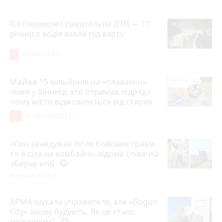
0,87 проміле і смертельна ДТП — 17-
річного водія взяли під варту
7
Вчора о 13:01
Майже 15 мільйонів на «плаваючі»
люки у Вінниці: хто отримав підряд і
чому місто відмовляється від старих
12
6 серпня 2026 р.
«Син занедужав після бойових травм,
то я сіла на комбайн»: відома співачка
збирає хліб
play_circle_filled
6 серпня 2026 р.
АРМА шукала управителя, але «Bogun
City» знову будують. Як це стало
можливим?
play_circle_filled