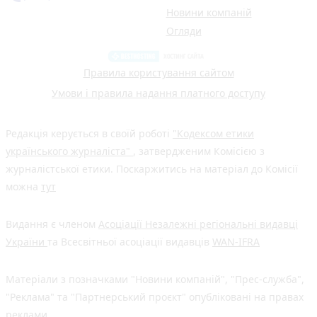
Новини компаній
Огляди
Правила користування сайтом
Умови і правила надання платного доступу
Редакція керується в своїй роботі
"Кодексом етики
українського журналіста"
, затвердженим Комісією з
журналістської етики. Поскаржитись на матеріал до Комісії
можна
тут
Видання є членом
Асоціації Незалежні регіональні видавці
України
та Всесвітньої асоціації видавців
WAN-IFRA
Матеріали з позначками "Новини компаній", "Прес-служба",
"Реклама" та "Партнерський проєкт" опубліковані на правах
реклами.