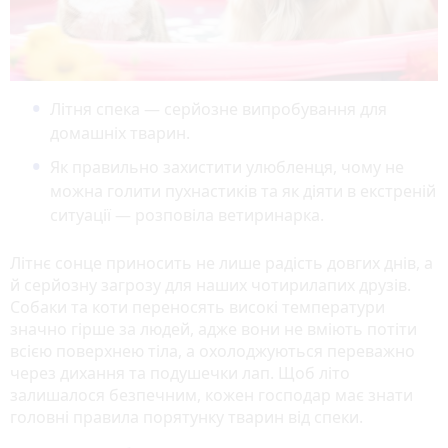
Літня спека — серйозне випробування для
домашніх тварин.
Як правильно захистити улюбленця, чому не
можна голити пухнастиків та як діяти в екстреній
ситуації — розповіла ветиринарка.
Літнє сонце приносить не лише радість довгих днів, а
й серйозну загрозу для наших чотирилапих друзів.
Собаки та коти переносять високі температури
значно гірше за людей, адже вони не вміють потіти
всією поверхнею тіла, а охолоджуються переважно
через дихання та подушечки лап. Щоб літо
залишалося безпечним, кожен господар має знати
головні правила порятунку тварин від спеки.