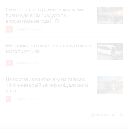
Сунуть грози з градом і шквалами.
Коли буде вісім градусів та
вируватиме негода?
photo_camera
12
6 серпня 2026 р.
Мотоцикл зіткнувся з маршруткою на
Магістратській
10
Вчора о 22:11
Не поставив вантажівку на гальмо:
19-річний водій загинув під власним
авто
9
6 серпня 2026 р.
keyboard_arrow_right
Дивитись ще