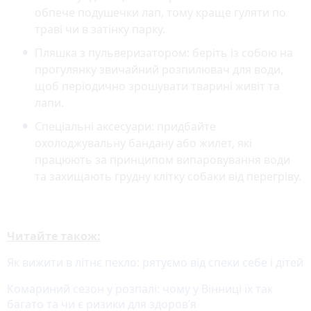
обпече подушечки лап, тому краще гуляти по
траві чи в затінку парку.
Пляшка з пульверизатором:
беріть із собою на
прогулянку звичайний розпилювач для води,
щоб періодично зрошувати тварині живіт та
лапи.
Спеціальні аксесуари:
придбайте
охолоджувальну бандану або жилет, які
працюють за принципом випаровування води
та захищають грудну клітку собаки від перегріву.
Читайте також:
Як вижити в літнє пекло: рятуємо від спеки себе і дітей
Комариний сезон у розпалі: чому у Вінниці їх так
багато та чи є ризики для здоров’я