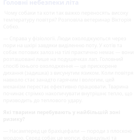
Головні небезпеки літа
Чому собаки та коти так важко переносять високу
температуру повітря? Розповіла ветеринар Вікторія
Собко.
— Справа у фізіології. Люди охолоджуються через
пори на шкірі завдяки виділенню поту. У котів та
собак потових залоз на тілі практично немає — вони
розташовані лише на подушечках лап. Головний
спосіб їхнього охолодження — це прискорене
дихання (задишка) з висунутим язиком. Коли повітря
навколо стає занадто гарячим і вологим, цей
механізм перестає ефективно працювати. Тварина
починає стрімко накопичувати внутрішнє тепло, що
призводить до теплового удару.
Які тварини перебувають у найбільшій зоні
ризику?
— Насамперед це брахіцефали — породи з плоскою
мордою. Серед собак це мопси, французькі та