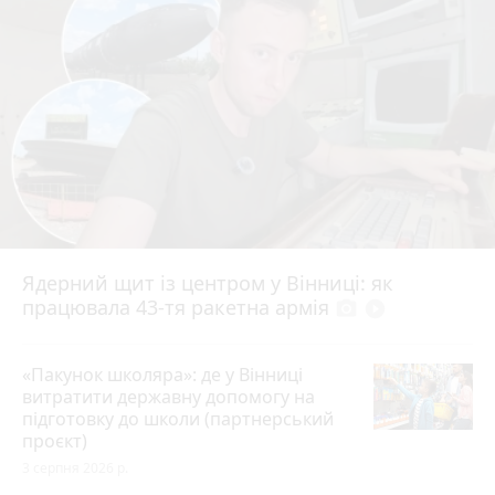
Ядерний щит із центром у Вінниці: як
працювала 43-тя ракетна армія
photo_camera
play_circle_filled
«Пакунок школяра»: де у Вінниці
витратити державну допомогу на
підготовку до школи (партнерський
проєкт)
3 серпня 2026 р.