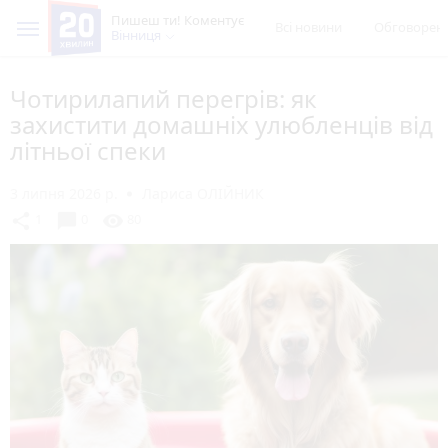
Пишеш ти! Коментує
Всі новини
Обговорен
Вінниця
Чотирилапий перегрів: як
захистити домашніх улюбленців від
літньої спеки
3 липня 2026 р.
Лариса ОЛІЙНИК
chat_bubble
share
visibility
1
0
80