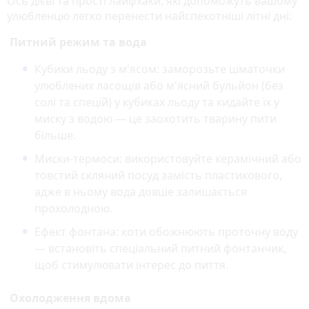
Ось дієві та прості лайфхаки, які допоможуть вашому
улюбленцю легко перенести найспекотніші літні дні:
Питний режим та вода
Кубики льоду з м'ясом:
заморозьте шматочки
улюблених ласощів або м'ясний бульйон (без
солі та спецій) у кубиках льоду та кидайте їх у
миску з водою — це заохотить тварину пити
більше.
Миски-термоси:
використовуйте керамічний або
товстий скляний посуд замість пластикового,
адже в ньому вода довше залишається
прохолодною.
Ефект фонтана:
коти обожнюють проточну воду
— встановіть спеціальний питний фонтанчик,
щоб стимулювати інтерес до пиття.
Охолодження вдома