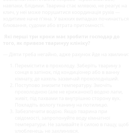
навпаки, блідими. Тварина стає млявою, не реагує на
клич, у неї може порушитися координація рухів —
ходитиме наче п'яна. У важких випадках починається
блювання, судоми або втрата притомності.
Які перші три кроки має зробити господар до
того, як привезе тваринуу клініку?
— Діяти треба негайно, адже рахунок йде на хвилини:
Перемістити в прохолоду. Заберіть тварину з
сонця в затінок, під кондиціонер або в ванну
кімнату, де кахель зазвичай прохолодніший.
Поступово знизити температуру. Змочіть
прохолодною (але не крижаною!) водою лапи,
живіт, під пахвами та внутрішню сторону вух.
Покладіть вологу тканину на потилицю.
Забезпечити водою. Якщо тварина при
свідомості, запропонуйте воду кімнатної
температури. Не заливайте її силою в пащу, щоб
улюбленець не захлинувся.