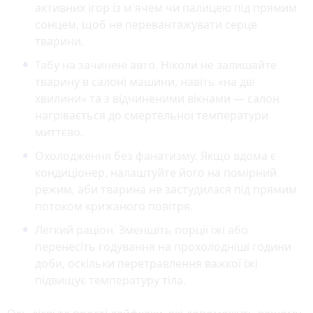
активних ігор із м'ячем чи палицею під прямим
сонцем, щоб не перевантажувати серце
тварини.
Табу на зачинені авто. Ніколи не залишайте
тварину в салоні машини, навіть «на дві
хвилини» та з відчиненими вікнами — салон
нагрівається до смертельної температури
миттєво.
Охолодження без фанатизму. Якщо вдома є
кондиціонер, налаштуйте його на помірний
режим, аби тварина не застудилася під прямим
потоком крижаного повітря.
Легкий раціон. Зменшіть порції їжі або
перенесіть годування на прохолодніші години
доби, оскільки перетравлення важкої їжі
підвищує температуру тіла.