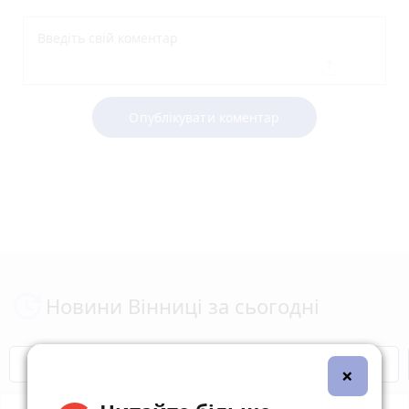
Опублікувати коментар
Новини Вінниці за сьогодні
Відключення світла
Героям Слава!
×