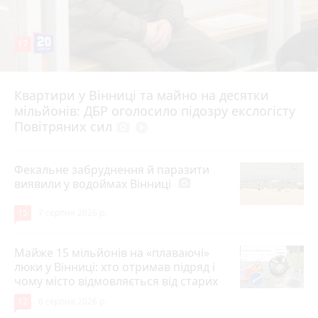
17
Квартири у Вінниці та майно на десятки
6 серпня 2026 р.
мільйонів: ДБР оголосило підозру екслогісту
Повітряних сил
photo_camera
play_circle_filled
Фекальне забруднення й паразити
виявили у водоймах Вінниці
photo_camera
15
7 серпня 2026 р.
Майже 15 мільйонів на «плаваючі»
люки у Вінниці: хто отримав підряд і
чому місто відмовляється від старих
12
6 серпня 2026 р.