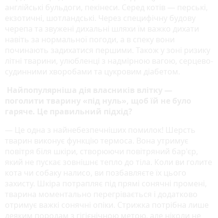
англійські бульдоги, пекінеси. Серед котів — перські,
екзотичні, шотландські. Через специфічну будову
черепа та звужені дихальні шляхи їм важко дихати
навіть за нормальної погоди, а в спеку вони
починають задихатися першими. Також у зоні ризику
літні тварини, улюбленці з надмірною вагою, серцево-
судинними хворобами та цукровим діабетом.
Найпопулярніша дія власників влітку —
поголити тварину «під нуль», щоб їй не було
гаряче. Це правильний підхід?
— Це одна з найнебезпечніших помилок! Шерсть
тварин виконує функцію термоса. Вона утримує
повітря біля шкіри, створюючи повітряний бар'єр,
який не пускає зовнішнє тепло до тіла. Коли ви голите
кота чи собаку налисо, ви позбавляєте їх цього
захисту. Шкіра потрапляє під прямі сонячні промені,
тварина моментально перегрівається і додатково
отримує важкі сонячні опіки. Стрижка потрібна лише
деяким породам з гігієнічною метою, але ніколи не