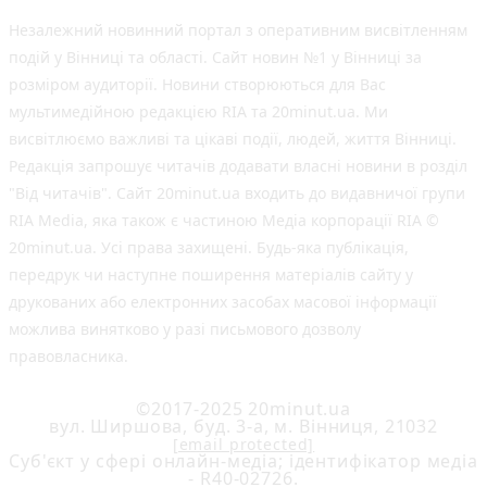
Незалежний новинний портал з оперативним висвітленням
подій у Вінниці та області. Сайт новин №1 у Вінниці за
розміром аудиторії. Новини створюються для Вас
мультимедійною редакцією RIA та 20minut.ua. Ми
висвітлюємо важливі та цікаві події, людей, життя Вінниці.
Редакція запрошує читачів додавати власні новини в розділ
"Від читачів". Сайт 20minut.ua входить до видавничої групи
RIA Media, яка також є частиною Медіа корпорації RIA ©
20minut.ua. Усі права захищені. Будь-яка публiкацiя,
передрук чи наступне поширення матеріалів сайту у
друкованих або електронних засобах масової інформації
можлива винятково у разі письмового дозволу
правовласника.
©2017-2025 20minut.ua
вул. Ширшова, буд. 3-а, м. Вінниця, 21032
[email protected]
Cуб'єкт у сфері онлайн-медіа; ідентифікатор медіа
- R40-02726.