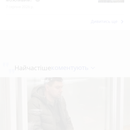
7 серпня 2026 р.
keyboard_arrow_right
Дивитись ще
коментують
Найчастіше