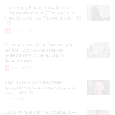
Квартири у Вінниці та майно на
десятки мільйонів: ДБР оголосило
підозру екслогісту Повітряних сил
photo_camera
play_circle_filled
19
7 годин тому
Вступна кампанія побила рекорд —
майже 1,2 мільйона заяв. Які
університети у Вінниці стали
фаворитами?
7
Вчора о 17:36
Сергій Собко з Літина стане
заступником Головнокомандувача
ЗСУ — ЗМІ
play_circle_filled
8 годин тому
Зробила гінекологічну операцію —