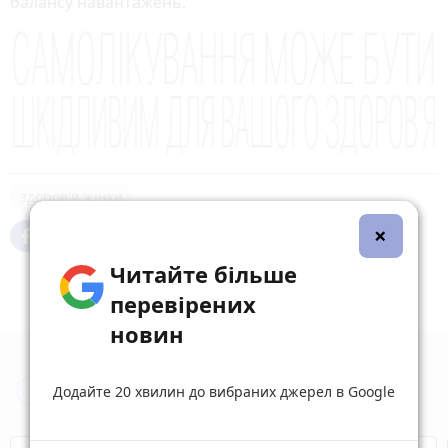
балансу навантажень.
здоров'я жінки
×
Читайте більше
перевірених
новин
Новини Вінниці за сьогодні
Додайте 20 хвилин до вибраних джерел в Google