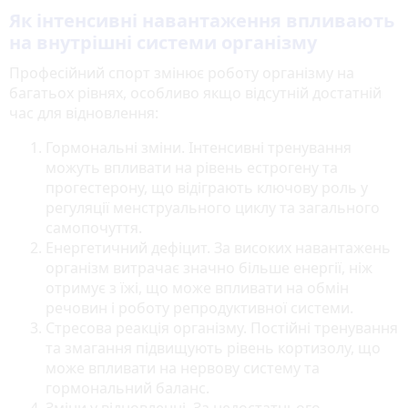
Як інтенсивні навантаження впливають
на внутрішні системи організму
Професійний спорт змінює роботу організму на
багатьох рівнях, особливо якщо відсутній достатній
час для відновлення:
Гормональні зміни. Інтенсивні тренування
можуть впливати на рівень естрогену та
прогестерону, що відіграють ключову роль у
регуляції менструального циклу та загального
самопочуття.
Енергетичний дефіцит. За високих навантажень
організм витрачає значно більше енергії, ніж
отримує з їжі, що може впливати на обмін
речовин і роботу репродуктивної системи.
Стресова реакція організму. Постійні тренування
та змагання підвищують рівень кортизолу, що
може впливати на нервову систему та
гормональний баланс.
Зміни у відновленні. За недостатнього