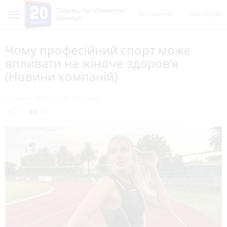
Пишеш ти! Коментує
Всі новини
Обговорен
Вінниця
Чому професійний спорт може
впливати на жіноче здоров’я
(Новини компаній)
3 липня 2026 р.
Реклама
share
visibility
0
20