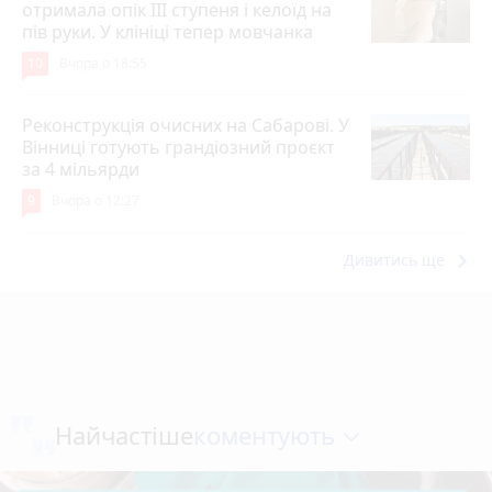
отримала опік ІІІ ступеня і келоїд на
пів руки. У клініці тепер мовчанка
10
Вчора о 18:55
Реконструкція очисних на Сабарові. У
Вінниці готують грандіозний проєкт
за 4 мільярди
9
Вчора о 12:27
keyboard_arrow_right
Дивитись ще
коментують
Найчастіше