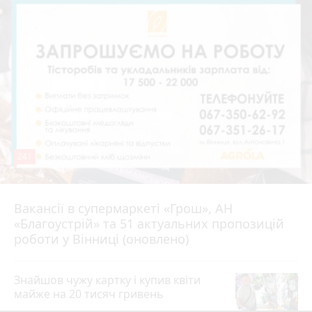
241
Вакансії в супермаркеті «Грош», АН
4 серпня 2026 р.
«Благоустрій» та 51 актуальних пропозицій
роботи у Вінниці (оновлено)
Знайшов чужу картку і купив квіти
майже на 20 тисяч гривень