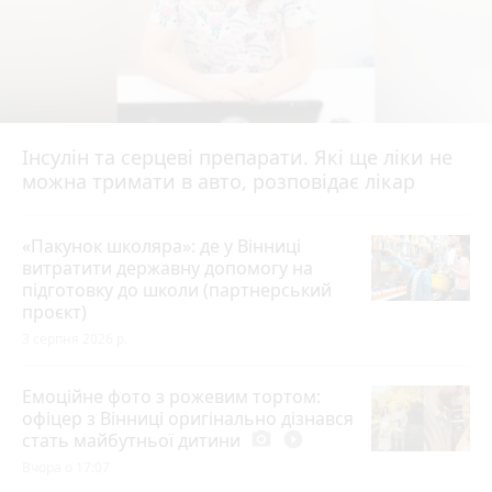
Інсулін та серцеві препарати. Які ще ліки не
можна тримати в авто, розповідає лікар
«Пакунок школяра»: де у Вінниці
витратити державну допомогу на
підготовку до школи (партнерський
проєкт)
3 серпня 2026 р.
Емоційне фото з рожевим тортом:
офіцер з Вінниці оригінально дізнався
стать майбутньої дитини
photo_camera
play_circle_filled
Вчора о 17:07