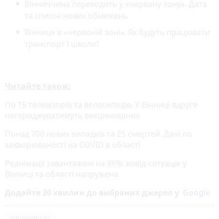
Вінниччина переходить у «червону зону». Дата
та список нових обмежень
Вінниця в «червоній зоні». Як будуть працювати
транспорт і школи?
Читайте також:
По 15 телевізорів та велосипедів. У Вінниці вдруге
нагороджуватимуть вакцинованих
Понад 700 нових випадків та 25 смертей. Дані по
захворюваності на COVID в області
Реанімації завантажені на 86%: ковід-ситуація у
Вінниці та області напружена
Додайте 20 хвилин до вибраних джерел у
Google
коронавірус