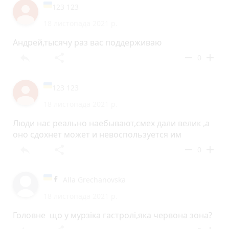
123 123
18 листопада 2021 р.
Андрей,тысячу раз вас поддерживаю
reply
share
remove
add
0
123 123
18 листопада 2021 р.
Люди нас реально наебывают,смех дали велик ,а
оно сдохнет может и невоспользуется им
reply
share
remove
add
0
Alla Grechanovska
18 листопада 2021 р.
Головне що у мурзіка гастролі,яка червона зона?