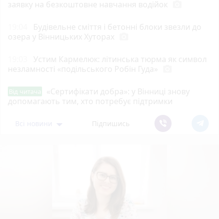
заявку на безкоштовне навчання водійок
photo_camera
19:04
Будівельне сміття і бетонні блоки звезли до
озера у Вінницьких Хуторах
photo_camera
19:03
Устим Кармелюк: літинська тюрма як символ
незламності «подільського Робін Гуда»
photo_camera
«Сертифікати добра»: у Вінниці знову
Від читача
допомагають тим, хто потребує підтримки
Всі новини
Підпишись