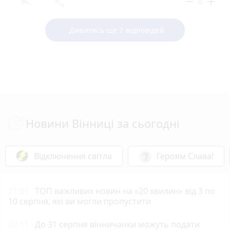
reply
share
remove
add
0
Дивитись ще 7 відповідей
Новини Вінниці за сьогодні
Відключення світла
Героям Слава!
21:01
ТОП важливих новин на «20 хвилин» від 3 по
10 серпня, які ви могли пропустити
20:11
До 31 серпня вінничанки можуть подати