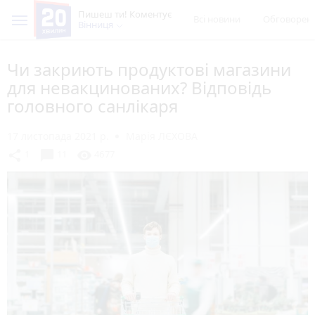
Пишеш ти! Коментує
Всі новини
Обговорен
Вінниця
Чи закриють продуктові магазини
для невакцинованих? Відповідь
головного санлікаря
17 листопада 2021 р.
Марія ЛЄХОВА
chat_bubble
share
visibility
1
11
4677