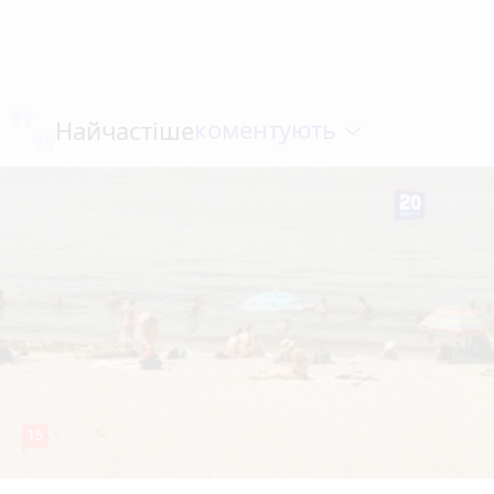
коментують
Найчастіше
15