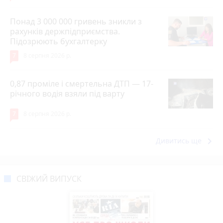
Понад 3 000 000 гривень зникли з
рахунків держпідприємства.
Підозрюють бухгалтерку
7
8 серпня 2026 р.
0,87 проміле і смертельна ДТП — 17-
річного водія взяли під варту
7
8 серпня 2026 р.
keyboard_arrow_right
Дивитись ще
СВІЖИЙ ВИПУСК