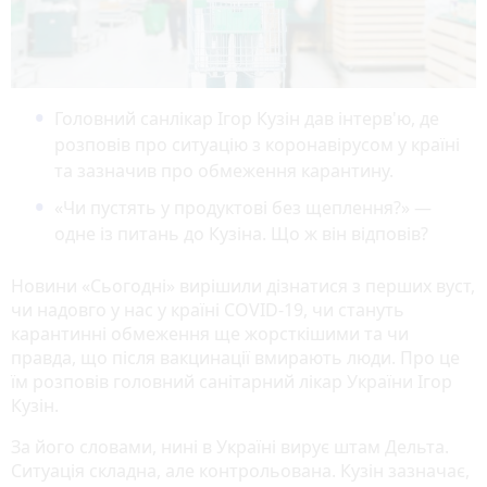
Головний санлікар Ігор Кузін дав інтерв'ю, де
розповів про ситуацію з коронавірусом у країні
та зазначив про обмеження карантину.
«Чи пустять у продуктові без щеплення?» —
одне із питань до Кузіна. Що ж він відповів?
Новини «Сьогодні» вирішили дізнатися з перших вуст,
чи надовго у нас у країні COVID-19, чи стануть
карантинні обмеження ще жорсткішими та чи
правда, що після вакцинації вмирають люди. Про це
їм розповів головний санітарний лікар України Ігор
Кузін.
За його словами, нині в Україні вирує штам Дельта.
Ситуація складна, але контрольована. Кузін зазначає,