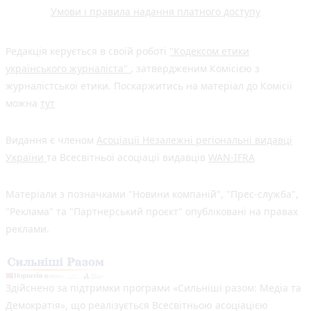
Умови і правила надання платного доступу
Редакція керується в своїй роботі
"Кодексом етики
українського журналіста"
, затвердженим Комісією з
журналістської етики. Поскаржитись на матеріал до Комісії
можна
тут
Видання є членом
Асоціації Незалежні регіональні видавці
України
та Всесвітньої асоціації видавців
WAN-IFRA
Матеріали з позначками "Новини компаній", "Прес-служба",
"Реклама" та "Партнерський проєкт" опубліковані на правах
реклами.
Здійснено за підтримки програми «Сильніші разом: Медіа та
Демократія», що реалізується Всесвітньою асоціацією