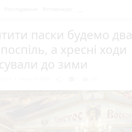
...
Розслідування
Фотоконкурс
тити паски будемо дв
 поспіль, а хресні ходи
сували до зими
2026 р.
Марія ЛЄХОВА
chat_bubble
share
visibility
3
3
2067