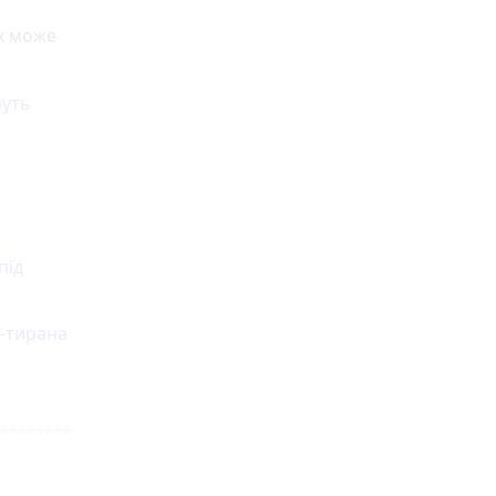
х може
муть
під
а-тирана