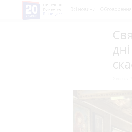
Пишеш ти!
Всі новини
Обговорення
Коментує
Вінниця
Свя
дні
ска
2 квітня 