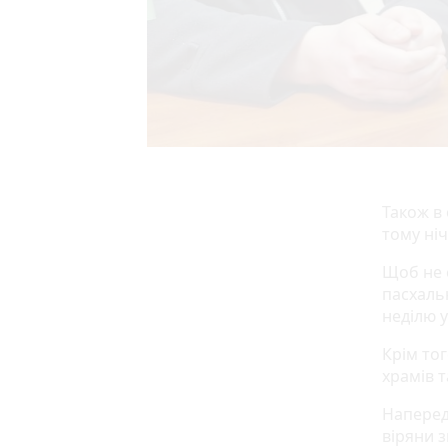
Також в 
тому ніч
Щоб не 
пасхальн
неділю 
Крім тог
храмів т
Напередо
віряни 