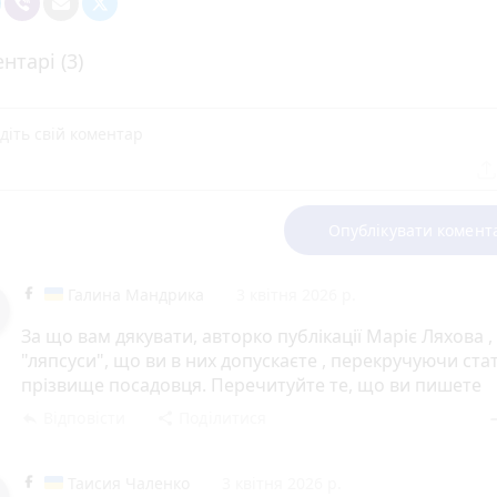
нтарі (3)
Опублікувати комент
Галина Мандрика
3 квітня 2026 р.
За що вам дякувати, авторко публікації Маріє Ляхова , 
"ляпсуси", що ви в них допускаєте , перекручуючи стать
прізвище посадовця. Перечитуйте те, що ви пишете
Відповісти
Поділитися
reply
share
rem
Таисия Чаленко
3 квітня 2026 р.