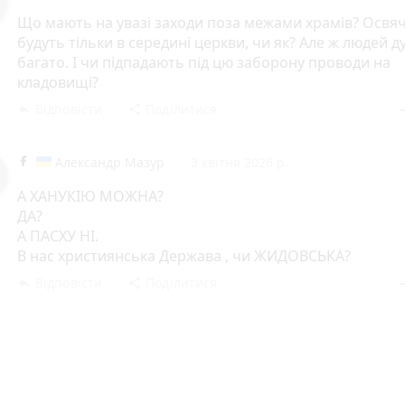
Що мають на увазі заходи поза межами храмів? Освя
будуть тільки в середині церкви, чи як? Але ж людей д
багато. І чи підпадають під цю заборону проводи на
кладовищі?
Відповісти
Поділитися
reply
share
rem
Александр Мазур
3 квітня 2026 р.
А ХАНУКІЮ МОЖНА?
ДА?
А ПАСХУ НІ.
В нас християнська Держава , чи ЖИДОВСЬКА?
Відповісти
Поділитися
reply
share
rem