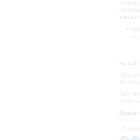
Богослу
проходи
відрізня
Вер
вер
Читайт
«Відрядж
виглядо
Закопал
та його
Додайт
Великд