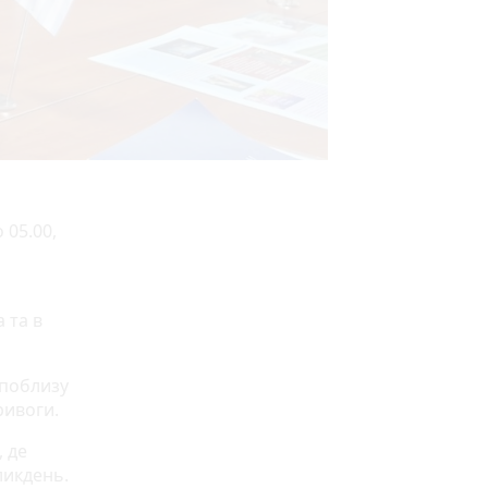
 05.00,
 та в
 поблизу
ривоги.
, де
ликдень.