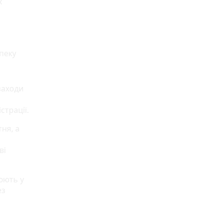
х
пеку
заходи
страції.
ня, а
ві
нюють у
ез