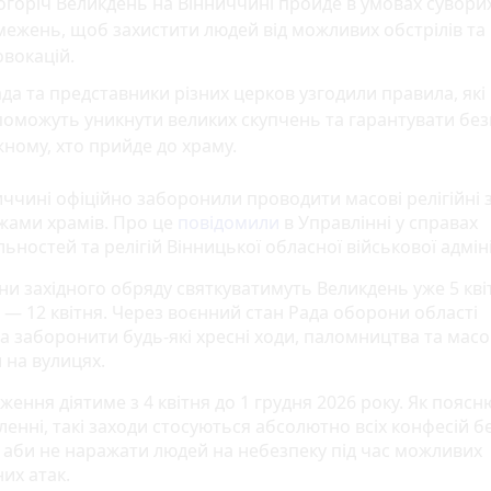
горіч Великдень на Вінниччині пройде в умовах сувори
ежень, щоб захистити людей від можливих обстрілів та
вокацій.
да та представники різних церков узгодили правила, які
оможуть уникнути великих скупчень та гарантувати без
ному, хто прийде до храму.
иччині офіційно заборонили проводити масові релігійні 
жами храмів. Про це
повідомили
в Управлінні у справах
ьностей та релігій Вінницької обласної військової адміні
ни західного обряду святкуватимуть Великдень уже 5 квіт
 — 12 квітня. Через воєнний стан Рада оборони області
а заборонити будь-які хресні ходи, паломництва та масо
 на вулицях.
ення діятиме з 4 квітня до 1 грудня 2026 року. Як пояс
енні, такі заходи стосуються абсолютно всіх конфесій б
, аби не наражати людей на небезпеку під час можливих
их атак.