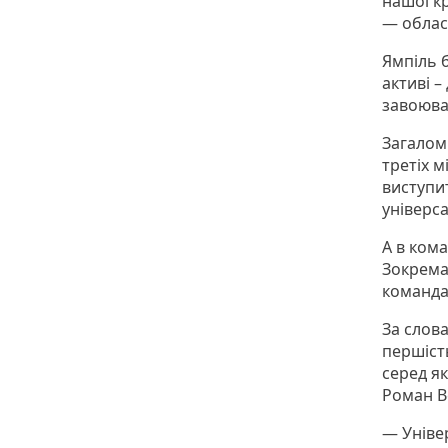
нашої кр
— облас
Ямпіль 
активі –
завоюва
Загалом 
третіх 
виступит
універс
А в кома
Зокрема,
команда
За слова
першість
серед я
Роман В
— Уніве