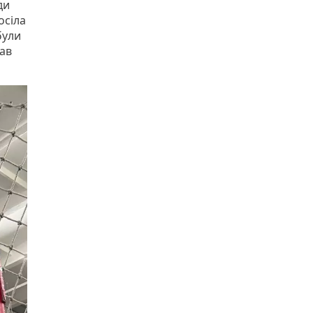
ди
осіла
були
вав