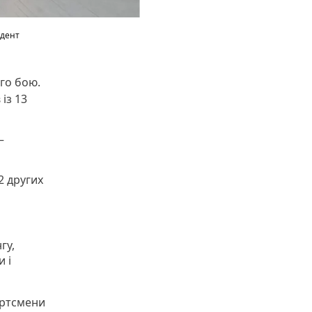
идент
ого бою.
із 13
—
2 других
гу,
 і
ортсмени