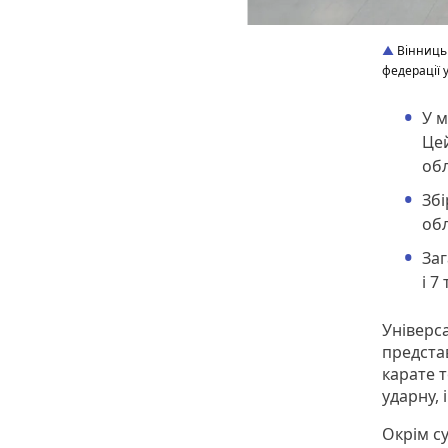
Вінницьк
федерації 
У м
Цей
обл
Збі
обл
Заг
і 7
Універс
представ
карате 
ударну, 
Окрім с