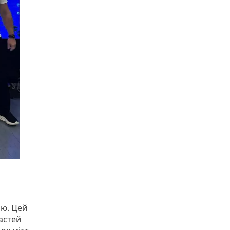
ою. Цей
астей