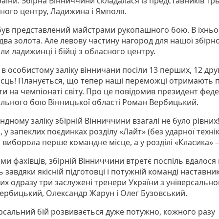
аїни. Збірна Вінниччини складалася із представників трь
ного центру, Ладижина і Ямполя.
був представлений майстрами рукопашного бою. В їхнь
 два золота. Але левову частину нагород для нашої збірно
ли ладижинці і бійці з обласного центру.
в особистому заліку вінничани посіли 13 перших, 12 друг
місць! Планується, що тепер наші переможці отримають 
и на чемпіонаті світу. Про це повідомив президент феде
ального бою Вінницької області Роман Вербицький.
ндному заліку збірній Вінниччини взагалі не було рівних
 у запеклих поєдинках розділу «Лайт» (без ударної техні
 виборола перше командне місце, а у розділі «Класика» 
ми фахівців, збірній Вінниччини втретє поспіль вдалося
 завдяки якісній підготовці і потужній команді наставник
ких одразу три заслужені тренери України з універсально
ербицький, Олександр Жарун і Олег Бузовський.
рсальний бій розвивається дуже потужно, кожного разу