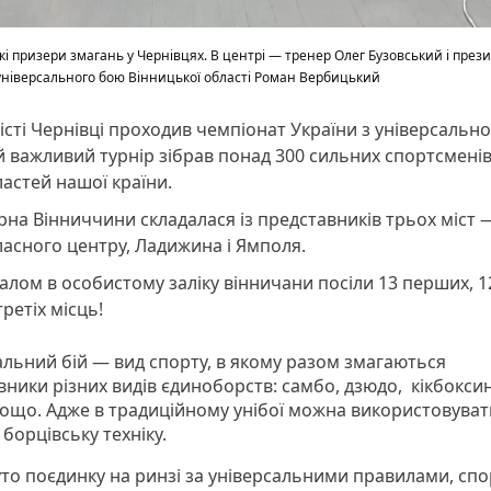
і призери змагань у Чернівцях. В центрі — тренер Олег Бузовський і през
універсального бою Вінницької області Роман Вербицький
істі Чернівці проходив чемпіонат України з універсальн
 важливий турнір зібрав понад 300 сильних спортсменів 
астей нашої країни.
рна Вінниччини складалася із представників трьох міст 
асного центру, Ладижина і Ямполя.
алом в особистому заліку вінничани посіли 13 перших, 1
 третіх місць!
альний бій — вид спорту, в якому разом змагаються
ники різних видів єдиноборств: самбо, дзюдо, кікбоксин
тощо. Адже в традиційному унібої можна використовувати
і борцівську техніку.
уто поєдинку на ринзі за універсальними правилами, сп