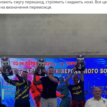
олають смугу перешкод, стріляють і кидають ножі. Все ц
 на визначення переможця.