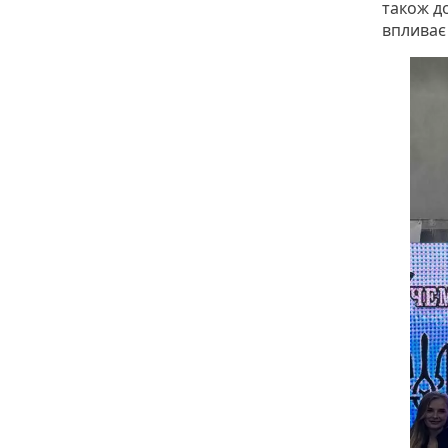
також д
впливає