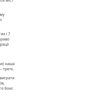
ох міст
ому
ї
их і 7
право
рації
!
ки) наша
— третє.
 виграти
ів,
го бою: