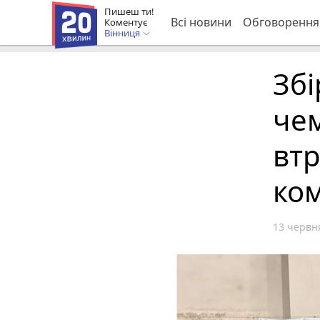
Пишеш ти!
Всі новини
Обговорення
Коментує
Вінниця
Збі
чем
втр
ко
13 червня