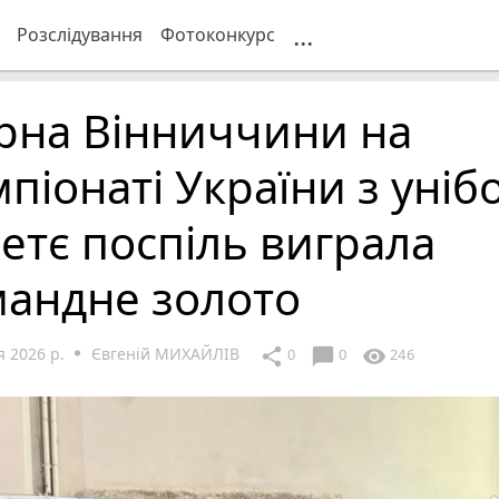
...
Розслідування
Фотоконкурс
рна Вінниччини на
піонаті України з уніб
етє поспіль виграла
мандне золото
 2026 р.
Євгеній МИХАЙЛІВ
chat_bubble
share
visibility
0
0
246