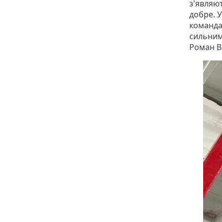
з'являю
добре. У
команда 
сильним
Роман 