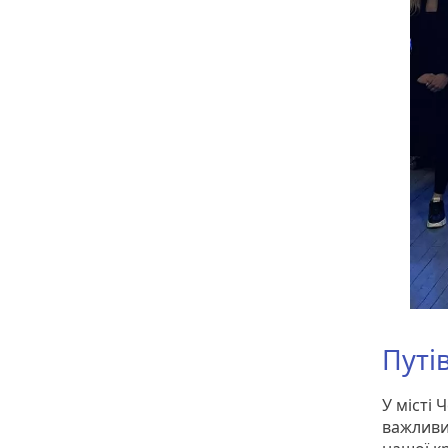
Путі
У місті 
важливи