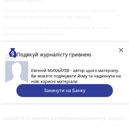
Учасників спартакіади «Сильні, вільні і спортивні»
запросили на безкоштовні тренування
В завершальному матчі сезону «Нива» в гостях
розгромила «Реал Фарму»
×
Подякуй журналісту гривнею
Євгеній МИХАЙЛІВ - автор цього матеріалу.
Ви можете подякувати йому та надихнути на
нові корисні матеріали
Закинути на Банку
Додайте 20 хвилин до вибраних джерел у
Google