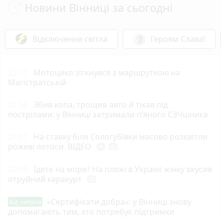
Новини Вінниці за сьогодні
Відключення світла
Героям Слава!
22:11
Мотоцикл зіткнувся з маршруткою на
Магістратській
21:58
Збив копа, трощив авто й тікав під
пострілами: у Вінниці затримали п’яного СЗЧшника
21:01
На ставку біля Сологубівки масово розквітли
рожеві лотоси. ВІДЕО
play_circle_filled
photo_camera
20:00
Їдете на море? На пляжі в Україні жінку вкусив
отруйний каракурт
photo_camera
«Сертифікати добра»: у Вінниці знову
Від читача
допомагають тим, хто потребує підтримки