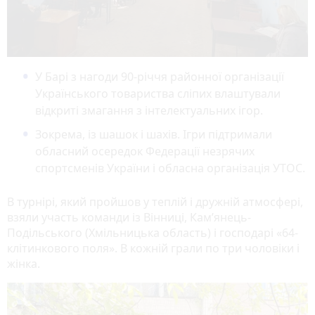
У Барі з нагоди 90-річчя районної організації
Українського товариства сліпих влаштували
відкриті змагання з інтелектуальних ігор.
Зокрема, із шашок і шахів. Ігри підтримали
обласний осередок Федерації незрячих
спортсменів України і обласна організація УТОС.
В турнірі, який пройшов у теплій і дружній атмосфері,
взяли участь команди із Вінниці, Кам’янець-
Подільського (Хмільницька область) і господарі «64-
клітинкового поля». В кожній грали по три чоловіки і
жінка.