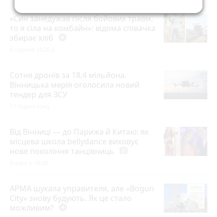
«Син занедужав після бойових травм,
то я сіла на комбайн»: відома співачка
збирає хліб
play_circle_filled
6 серпня 2026 р.
Сотня дронів за 18,4 мільйона.
Вінницька мерія оголосила новий
тендер для ЗСУ
11 годин тому
Від Вінниці — до Парижа й Китаю: як
місцева школа bellydance виховує
нове покоління танцівниць
photo_camera
Вчора о 18:40
АРМА шукала управителя, але «Bogun
City» знову будують. Як це стало
можливим?
play_circle_filled