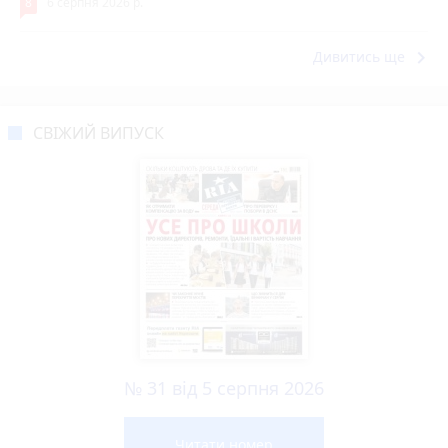
8
6 серпня 2026 р.
keyboard_arrow_right
Дивитись ще
СВІЖИЙ ВИПУСК
№ 31 від 5 серпня 2026
Читати номер