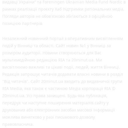
видавці України” та Foreningen Ukrainian Media Fund Nordic в
рамках реалізації проєкту Хаб підтримки регіональних медіа.
Погляди авторів не обов'язково збігаються з офіційною
позицією партнерів
Незалежний новинний портал з оперативним висвітленням
подій у Вінниці та області. Сайт новин №1 у Вінниці за
розміром аудиторії. Новини створюються для Вас
мультимедійною редакцією RIA та 20minut.ua. Ми
висвітлюємо важливі та цікаві події, людей, життя Вінниці.
Редакція запрошує читачів додавати власні новини в розділ
"Від читачів". Сайт 20minut.ua входить до видавничої групи
RIA Media, яка також є частиною Медіа корпорації RIA ©
20minut.ua. Усі права захищені. Будь-яка публiкацiя,
передрук чи наступне поширення матеріалів сайту у
друкованих або електронних засобах масової інформації
можлива винятково у разі письмового дозволу
правовласника.