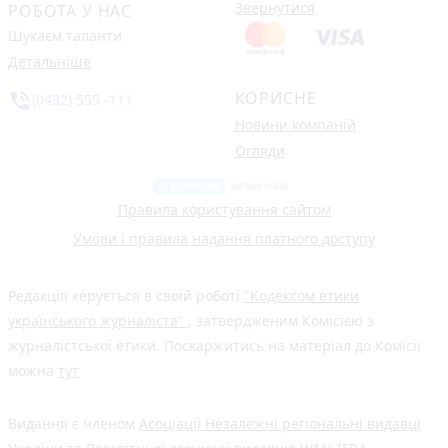
Звернутися
РОБОТА У НАС
Шукаєм таланти
Детальніше
КОРИСНЕ
phone_in_talk
(0432) 555 -111
Новини компаній
Огляди
Правила користування сайтом
Умови і правила надання платного доступу
Редакція керується в своїй роботі
"Кодексом етики
українського журналіста"
, затвердженим Комісією з
журналістської етики. Поскаржитись на матеріал до Комісії
можна
тут
Видання є членом
Асоціації Незалежні регіональні видавці