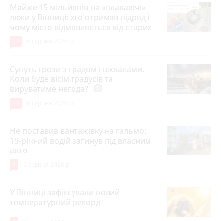
Майже 15 мільйонів на «плаваючі»
люки у Вінниці: хто отримав підряд і
чому місто відмовляється від старих
12
6 серпня 2026 р.
Сунуть грози з градом і шквалами.
Коли буде вісім градусів та
вируватиме негода?
photo_camera
12
6 серпня 2026 р.
Не поставив вантажівку на гальмо:
19-річний водій загинув під власним
авто
9
6 серпня 2026 р.
У Вінниці зафіксували новий
температурний рекорд