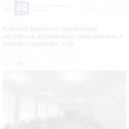
Пишеш ти! Коментує
Всі новини
Обговорен
Вінниця
Ювілей Барської організації
незрячих відзначили змаганнями з
інтелектуальних ігор
19 травня 2024 р.
Євгеній МИХАЙЛІВ
chat_bubble
share
visibility
0
0
94