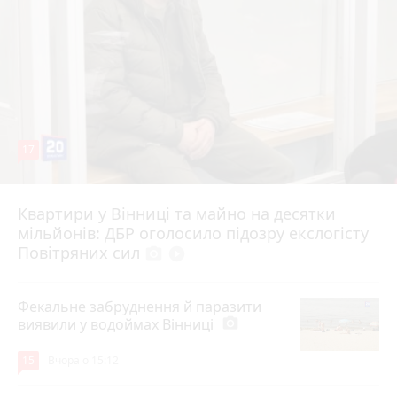
17
Квартири у Вінниці та майно на десятки
6 серпня 2026 р.
мільйонів: ДБР оголосило підозру екслогісту
Повітряних сил
photo_camera
play_circle_filled
Фекальне забруднення й паразити
виявили у водоймах Вінниці
photo_camera
15
Вчора о 15:12