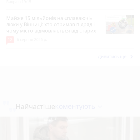
Вчора о 19:15
Майже 15 мільйонів на «плаваючі»
люки у Вінниці: хто отримав підряд і
чому місто відмовляється від старих
12
6 серпня 2026 р.
keyboard_arrow_right
Дивитись ще
коментують
Найчастіше