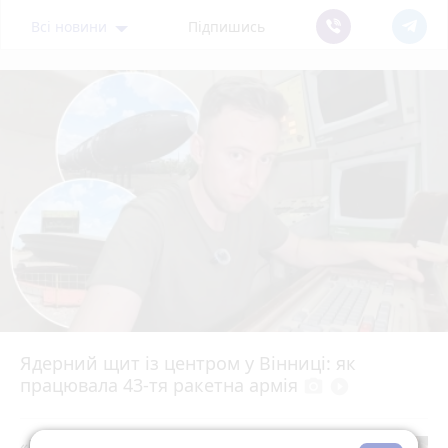
Всі новини
Підпишись
Ядерний щит із центром у Вінниці: як
працювала 43-тя ракетна армія
photo_camera
play_circle_filled
«Пакунок школяра»: де у Вінниці