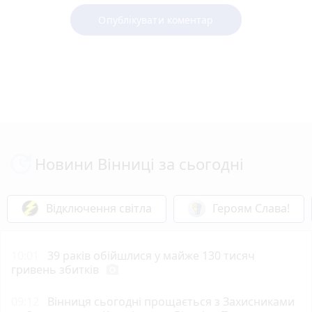
Опублікувати коментар
Новини Вінниці за сьогодні
Відключення світла
Героям Слава!
10:01
39 раків обійшлися у майже 130 тисяч
гривень збитків
photo_camera
09:12
Вінниця сьогодні прощається з Захисниками