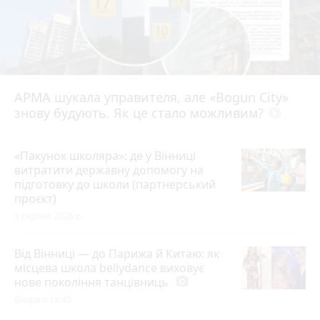
АРМА шукала управителя, але «Bogun City»
знову будують. Як це стало можливим?
play_circle_filled
«Пакунок школяра»: де у Вінниці
витратити державну допомогу на
підготовку до школи (партнерський
проєкт)
3 серпня 2026 р.
Від Вінниці — до Парижа й Китаю: як
місцева школа bellydance виховує
нове покоління танцівниць
photo_camera
Вчора о 18:40