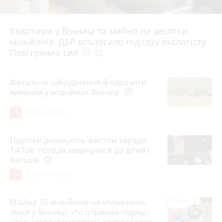
Квартири у Вінниці та майно на десятки
6 серпня 2026 р.
мільйонів: ДБР оголосило підозру екслогісту
Повітряних сил
photo_camera
play_circle_filled
Фекальне забруднення й паразити
виявили у водоймах Вінниці
photo_camera
15
Вчора о 15:12
Підлітки ризикують життям заради
TikTok: поліція звернулася до дітей і
батьків
play_circle_filled
14
5 серпня 2026 р.
Майже 15 мільйонів на «плаваючі»
люки у Вінниці: хто отримав підряд і