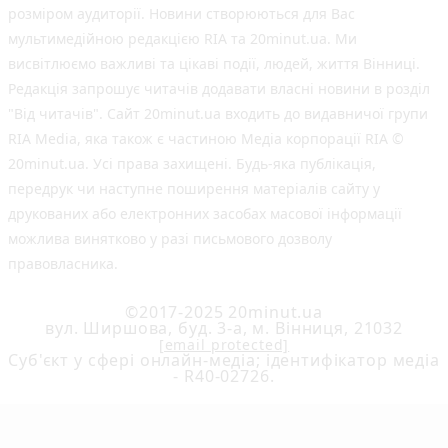
розміром аудиторії. Новини створюються для Вас
мультимедійною редакцією RIA та 20minut.ua. Ми
висвітлюємо важливі та цікаві події, людей, життя Вінниці.
Редакція запрошує читачів додавати власні новини в розділ
"Від читачів". Сайт 20minut.ua входить до видавничої групи
RIA Media, яка також є частиною Медіа корпорації RIA ©
20minut.ua. Усі права захищені. Будь-яка публiкацiя,
передрук чи наступне поширення матеріалів сайту у
друкованих або електронних засобах масової інформації
можлива винятково у разі письмового дозволу
правовласника.
©2017-2025 20minut.ua
вул. Ширшова, буд. 3-а, м. Вінниця, 21032
[email protected]
Cуб'єкт у сфері онлайн-медіа; ідентифікатор медіа
- R40-02726.