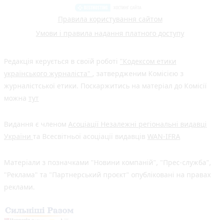
Правила користування сайтом
Умови і правила надання платного доступу
Редакція керується в своїй роботі
"Кодексом етики
українського журналіста"
, затвердженим Комісією з
журналістської етики. Поскаржитись на матеріал до Комісії
можна
тут
Видання є членом
Асоціації Незалежні регіональні видавці
України
та Всесвітньої асоціації видавців
WAN-IFRA
Матеріали з позначками "Новини компаній", "Прес-служба",
"Реклама" та "Партнерський проєкт" опубліковані на правах
реклами.