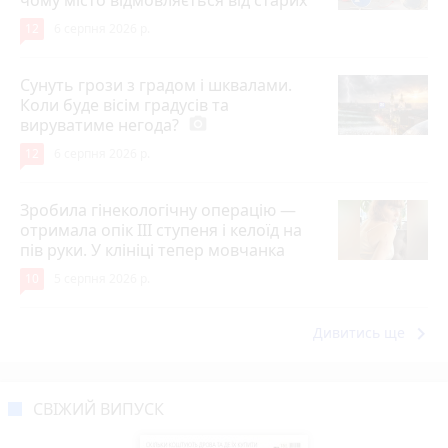
чому місто відмовляється від старих
12
6 серпня 2026 р.
Сунуть грози з градом і шквалами.
Коли буде вісім градусів та
вируватиме негода?
photo_camera
12
6 серпня 2026 р.
Зробила гінекологічну операцію —
отримала опік ІІІ ступеня і келоїд на
пів руки. У клініці тепер мовчанка
10
5 серпня 2026 р.
keyboard_arrow_right
Дивитись ще
СВІЖИЙ ВИПУСК