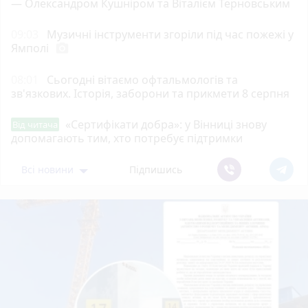
— Олександром Кушніром та Віталієм Терновським
09:03
Музичні інструменти згоріли під час пожежі у
Ямполі
photo_camera
08:01
Сьогодні вітаємо офтальмологів та
зв'язкових. Історія, заборони та прикмети 8 серпня
«Сертифікати добра»: у Вінниці знову
Від читача
допомагають тим, хто потребує підтримки
Всі новини
Підпишись