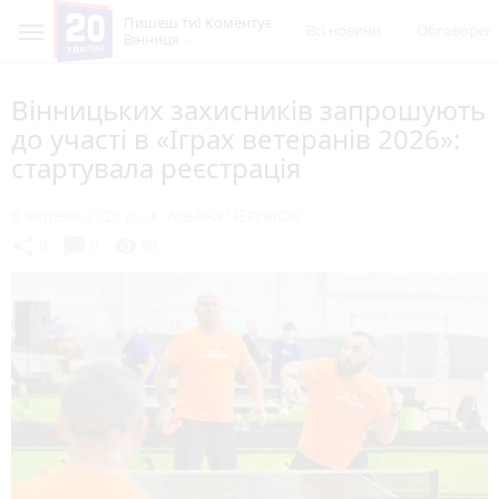
Пишеш ти! Коментує
Всі новини
Обговорен
Вінниця
Вінницьких захисників запрошують
до участі в «Іграх ветеранів 2026»:
стартувала реєстрація
6 червня 2026 р.
Альона ЧЕРНІЮК
chat_bubble
share
visibility
0
0
68