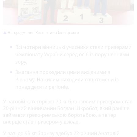
Нагородження Костянтина Ільніцького
Всі чотири вінницькі учасники стали призерами
чемпіонату України серед осіб із порушеннями
зору.
Змагання проходили цими вихідними в
Рівному. На килим виходили спортсмени із
понад десяти регіонів.
У ваговій категорії до 70 кг бронзовим призером став
20-річний вінничанин Богдан Шкробот, який раніше
займався греко-римською боротьбою, а тепер
вперше став призером у дзюдо.
У вазі до 95 кг бронзу здобув 22-річний Анатолій