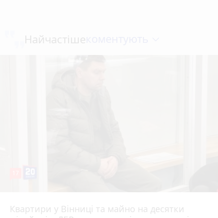
коментують
Найчастіше
17
Квартири у Вінниці та майно на десятки
Вчора о 10:37