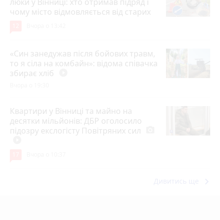
люки у Вінниці: хто отримав підряд і
чому місто відмовляється від старих
12
Вчора о 13:42
«Син занедужав після бойових травм,
то я сіла на комбайн»: відома співачка
збирає хліб
play_circle_filled
Вчора о 19:30
Квартири у Вінниці та майно на
десятки мільйонів: ДБР оголосило
підозру екслогісту Повітряних сил
photo_camera
play_circle_filled
17
Вчора о 10:37
keyboard_arrow_right
Дивитись ще