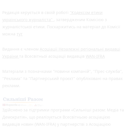
Редакція керується в своїй роботі
"Кодексом етики
українського журналіста"
, затвердженим Комісією з
журналістської етики. Поскаржитись на матеріал до Комісії
можна
тут
Видання є членом
Асоціації Незалежні регіональні видавці
України
та Всесвітньої асоціації видавців
WAN-IFRA
Матеріали з позначками "Новини компаній", "Прес-служба",
"Реклама" та "Партнерський проєкт" опубліковані на правах
реклами.
Здійснено за підтримки програми «Сильніші разом: Медіа та
Демократія», що реалізується Всесвітньою асоціацією
видавців новин (WAN-IFRA) у партнерстві з Асоціацією