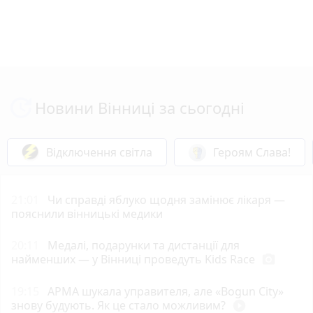
Новини Вінниці за сьогодні
Відключення світла
Героям Слава!
21:01
Чи справді яблуко щодня замінює лікаря —
пояснили вінницькі медики
20:11
Медалі, подарунки та дистанції для
найменших — у Вінниці проведуть Kids Race
photo_camera
19:15
АРМА шукала управителя, але «Bogun City»
знову будують. Як це стало можливим?
play_circle_filled