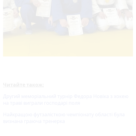
Читайте також:
Другий меморіальний турнір Федора Новіка з хокею
на траві виграли господарі поля
Найкращою футзалісткою чемпіонату області була
визнана граюча тренерка