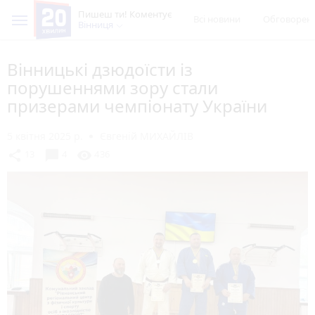
Пишеш ти! Коментує
Всі новини
Обговорен
Вінниця
Вінницькі дзюдоїсти із
порушеннями зору стали
призерами чемпіонату України
5 квітня 2025 р.
Євгеній МИХАЙЛІВ
chat_bubble
share
visibility
13
4
436