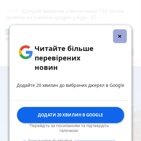
19:04
Шахрай виманив у вінничанки 154 тисячі
гривень за схемою «родич у біді»
photo_camera
«Сертифікати добра»: у Вінниці знову
Від читача
×
допомагають тим, хто потребує підтримки
Читайте більше
Всі новини
Підпишись
перевірених
новин
Додайте 20 хвилин до вибраних джерел в Google
ДОДАТИ 20 ХВИЛИН В GOOGLE