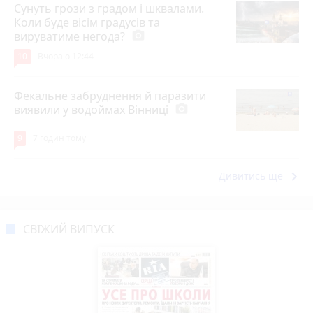
Сунуть грози з градом і шквалами.
Коли буде вісім градусів та
вируватиме негода?
photo_camera
10
Вчора о 12:44
Фекальне забруднення й паразити
виявили у водоймах Вінниці
photo_camera
9
7 годин тому
keyboard_arrow_right
Дивитись ще
СВІЖИЙ ВИПУСК