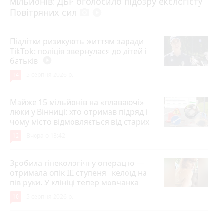
мільйонів: ДБР оголосило підозру екслогісту
Повітряних сил
photo_camera
play_circle_filled
Підлітки ризикують життям заради
TikTok: поліція звернулася до дітей і
батьків
play_circle_filled
14
5 серпня 2026 р.
Майже 15 мільйонів на «плаваючі»
люки у Вінниці: хто отримав підряд і
чому місто відмовляється від старих
12
Вчора о 13:42
Зробила гінекологічну операцію —
отримала опік ІІІ ступеня і келоїд на
пів руки. У клініці тепер мовчанка
10
5 серпня 2026 р.