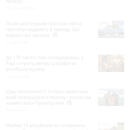
проєкт)
25 червня 2026 р.
Після шести років простою «Мою
Ластівку» віддають в оренду. Що
відомо про аукціон
photo_camera
9 годин тому
До 170 тисяч і без попереджень: у
Раді готують великі штрафи за
російську музику
10 годин тому
Удар незламності: історія захисника,
який повернувся з полону і розпочав
новий сезон Прем’єр-ліги
photo_camera
Вчора о 20:15
Майже 15 мільйонів на «плаваючі»