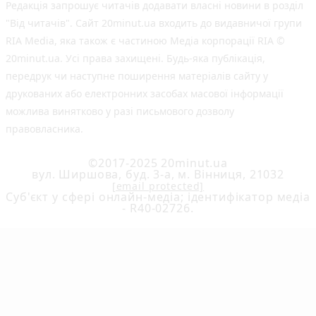
Редакція запрошує читачів додавати власні новини в розділ
"Від читачів". Сайт 20minut.ua входить до видавничої групи
RIA Media, яка також є частиною Медіа корпорації RIA ©
20minut.ua. Усі права захищені. Будь-яка публiкацiя,
передрук чи наступне поширення матеріалів сайту у
друкованих або електронних засобах масової інформації
можлива винятково у разі письмового дозволу
правовласника.
©2017-2025 20minut.ua
вул. Ширшова, буд. 3-а, м. Вінниця, 21032
[email protected]
Cуб'єкт у сфері онлайн-медіа; ідентифікатор медіа
- R40-02726.