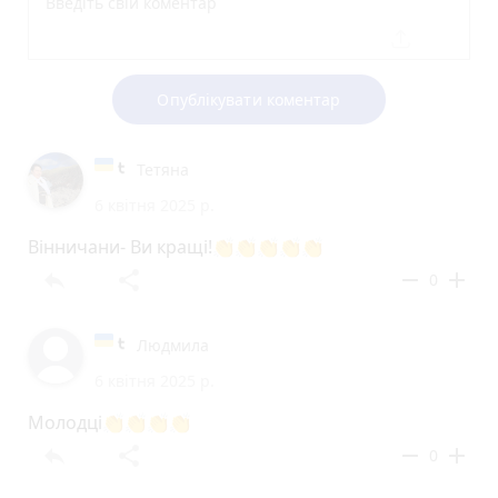
Опублікувати коментар
Тетяна
6 квітня 2025 р.
Вінничани- Ви кращі!👏👏👏👏👏
reply
share
remove
add
0
Людмила
6 квітня 2025 р.
Молодці👏👏👏👏
reply
share
remove
add
0