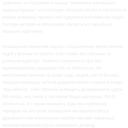
Здійснено за підтримки Асоціації “Незалежні регіональні
видавці України” та Foreningen Ukrainian Media Fund Nordic в
рамках реалізації проєкту Хаб підтримки регіональних медіа.
Погляди авторів не обов'язково збігаються з офіційною
позицією партнерів
Незалежний новинний портал з оперативним висвітленням
подій у Вінниці та області. Сайт новин №1 у Вінниці за
розміром аудиторії. Новини створюються для Вас
мультимедійною редакцією RIA та 20minut.ua. Ми
висвітлюємо важливі та цікаві події, людей, життя Вінниці.
Редакція запрошує читачів додавати власні новини в розділ
"Від читачів". Сайт 20minut.ua входить до видавничої групи
RIA Media, яка також є частиною Медіа корпорації RIA ©
20minut.ua. Усі права захищені. Будь-яка публiкацiя,
передрук чи наступне поширення матеріалів сайту у
друкованих або електронних засобах масової інформації
можлива винятково у разі письмового дозволу