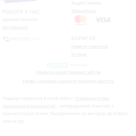
Вадим Павлов
Звернутися
РОБОТА У НАС
Шукаєм таланти
Детальніше
КОРИСНЕ
phone_in_talk
(0432) 555 -111
Новини компаній
Огляди
Правила користування сайтом
Умови і правила надання платного доступу
Редакція керується в своїй роботі
"Кодексом етики
українського журналіста"
, затвердженим Комісією з
журналістської етики. Поскаржитись на матеріал до Комісії
можна
тут