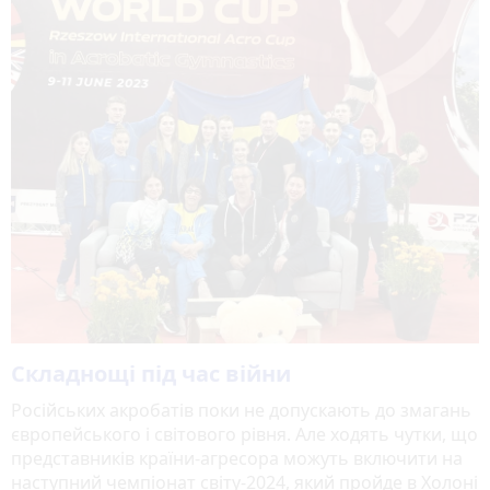
Складнощі під час війни
Російських акробатів поки не допускають до змагань
європейського і світового рівня. Але ходять чутки, що
представників країни-агресора можуть включити на
наступний чемпіонат світу-2024, який пройде в Холоні