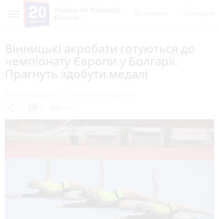
Пишеш ти! Коментує
Всі новини
Обговорен
Вінниця
Вінницькі акробати готуються до
чемпіонату Європи у Болгарії.
Прагнуть здобути медалі
8 липня 2023 р.
Євгеній МИХАЙЛІВ
chat_bubble
share
visibility
2
0
329