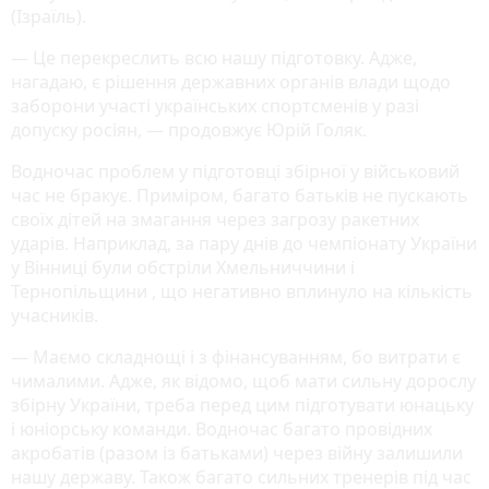
(Ізраїль).
— Це перекреслить всю нашу підготовку. Адже,
нагадаю, є рішення державних органів влади щодо
заборони участі українських спортсменів у разі
допуску росіян, — продовжує Юрій Голяк.
Водночас проблем у підготовці збірної у військовий
час не бракує. Приміром, багато батьків не пускають
своїх дітей на змагання через загрозу ракетних
ударів. Наприклад, за пару днів до чемпіонату України
у Вінниці були обстріли Хмельниччини і
Тернопільщини , що негативно вплинуло на кількість
учасників.
— Маємо складнощі і з фінансуванням, бо витрати є
чималими. Адже, як відомо, щоб мати сильну дорослу
збірну України, треба перед цим підготувати юнацьку
і юніорську команди. Водночас багато провідних
акробатів (разом із батьками) через війну залишили
нашу державу. Також багато сильних тренерів під час