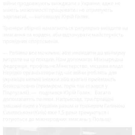
війни продовжують виїжджати з України, адже не
мають можливості працювати і не отримують
зарплатні, — наголошує Юрій Голяк.
Тренери збірної намагаються регулярно виїздити на
змагання за кордон, аби відточувати майстерність
провідних спортсменів.
— Робимо все можливе, аби зменшити до мінімуму
витрати на ці поїздки. Нам допомагає Міжнародна
федерація, профільне Міністерство, місцева влада.
Нерідко організатори під час війни роблять для
українців великі знижки або взагалі приймають
безкоштовно (приміром, торік так сталося у
Португалії), — поділився Юрій Голяк. Багато
допомагають поляки. Наприклад, три провідні
змішані пари з України разом із тренером Галиною
Синявською (Київ) вже 1,5 роки тренуються і
готуються до міжнародних змагань у Польщі.