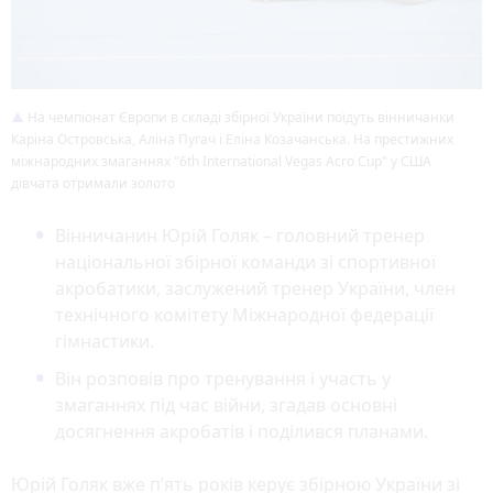
На чемпіонат Європи в складі збірної України поїдуть вінничанки
Каріна Островська, Аліна Пугач і Еліна Козачанська. На престижних
міжнародних змаганнях "6th International Vegas Acro Cup" у США
дівчата отримали золото
Вінничанин Юрій Голяк – головний тренер
національної збірної команди зі спортивної
акробатики, заслужений тренер України, член
технічного комітету Міжнародної федерації
гімнастики.
Він розповів про тренування і участь у
змаганнях під час війни, згадав основні
досягнення акробатів і поділився планами.
Юрій Голяк вже п’ять років керує збірною України зі