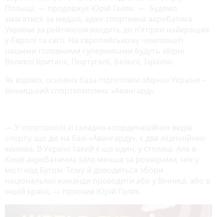
Польщі, — продовжує Юрій Голяк. — Будемо
змагатися за медалі, адже спортивна акробатика
України за рейтингом входить до п’ятірки найкращих
у Європі та світі. На європейському чемпіонаті
нашими головними суперниками будуть збірні
Великої Британії, Португалії, Бельгії, Ізраїлю.
Як відомо, основна база підготовки збірної України –
вінницький спорткомплекс «Авангард».
— У спортшколі зі складно-координаційних видів
спорту, що діє на базі «Авангарду», є два ліцензійних
килима. В Україні такий є ще один, у столиці. Але в
Києві акробатична зала менша за розмірами, ніж у
місті над Бугом. Тому й доводиться збори
національної команди проводити або у Вінниці, або в
іншій країні, — пояснив Юрій Голяк.