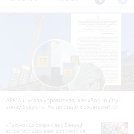
АРМА шукала управителя, але «Bogun City»
знову будують. Як це стало можливим?
play_circle_filled
«Пакунок школяра»: де у Вінниці
витратити державну допомогу на