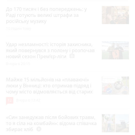
До 170 тисяч і без попереджень: у
Раді готують великі штрафи за
російську музику
10 годин тому
Удар незламності: історія захисника,
який повернувся з полону і розпочав
новий сезон Прем’єр-ліги
photo_camera
Вчора о 20:15
Майже 15 мільйонів на «плаваючі»
люки у Вінниці: хто отримав підряд і
чому місто відмовляється від старих
12
Вчора о 13:42
«Син занедужав після бойових травм,
то я сіла на комбайн»: відома співачка
збирає хліб
play_circle_filled