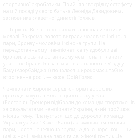
спортивної акробатики. Прийняв своєрідну естафету
на цій посаді у свого батька Леоніда Давидовича,
засновника славетної династії Голяків.
— Торік на Всесвітніх іграх ми завоювали чотири
медалі. Зокрема, золото виграли чоловіча і жіноча
пари, бронзу - чоловіча і жіноча групи. На
передостанньому чемпіонаті світу здобули дві
бронзи, а ось на останньому чемпіонаті планети
участі не брали. Бо за сім днів до нашого від’їзду у
Баку (Азербайджан) почалося широкомасштабне
вторгнення росії, — каже Юрій Голяк.
Чемпіонати Європи серед юніорів і дорослих
проходитимуть в жовтні цього року у Варні
(Болгарія). Тренери відібрали до команди спортсменів
за результатами чемпіонату України, який пройшов
місяць тому. Планується, що до дорослої команди
України увійде 13 акробатів (дві змішані і чоловіча
пари, чоловіча і жіноча групи). А до юніорської — 12
(дві жіночі і змішана пари та дві жіночі групи). Це