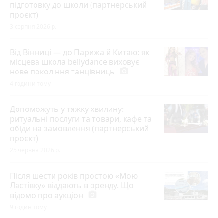
підготовку до школи (партнерський
проєкт)
3 серпня 2026 р.
Від Вінниці — до Парижа й Китаю: як
місцева школа bellydance виховує
нове покоління танцівниць
photo_camera
4 години тому
Допоможуть у тяжку хвилину:
ритуальні послуги та товари, кафе та
обіди на замовлення (партнерський
проєкт)
25 червня 2026 р.
Після шести років простою «Мою
Ластівку» віддають в оренду. Що
відомо про аукціон
photo_camera
9 годин тому