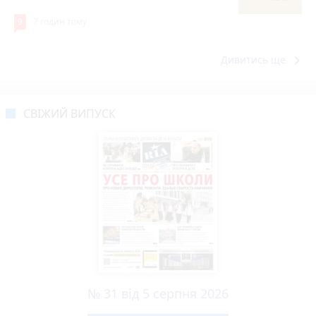
9
7 годин тому
keyboard_arrow_right
Дивитись ще
СВІЖИЙ ВИПУСК
№ 31 від 5 серпня 2026