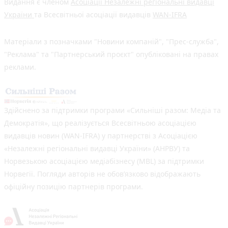
Видання є членом
Асоціації Незалежні регіональні видавці
України
та Всесвітньої асоціації видавців
WAN-IFRA
Матеріали з позначками "Новини компаній", "Прес-служба",
"Реклама" та "Партнерський проєкт" опубліковані на правах
реклами.
Здійснено за підтримки програми «Сильніші разом: Медіа та
Демократія», що реалізується Всесвітньою асоціацією
видавців новин (WAN-IFRA) у партнерстві з Асоціацією
«Незалежні регіональні видавці України» (АНРВУ) та
Норвезькою асоціацією медіабізнесу (MBL) за підтримки
Норвегії. Погляди авторів не обов’язково відображають
офіційну позицію партнерів програми.