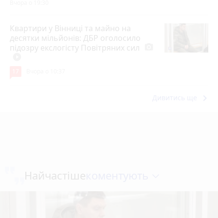
Вчора о 19:30
Квартири у Вінниці та майно на
десятки мільйонів: ДБР оголосило
підозру екслогісту Повітряних сил
photo_camera
play_circle_filled
17
Вчора о 10:37
keyboard_arrow_right
Дивитись ще
коментують
Найчастіше