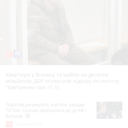
17
Квартири у Вінниці та майно на десятки
Вчора о 10:37
мільйонів: ДБР оголосило підозру екслогісту
Повітряних сил
photo_camera
play_circle_filled
Підлітки ризикують життям заради
TikTok: поліція звернулася до дітей і
батьків
play_circle_filled
14
5 серпня 2026 р.