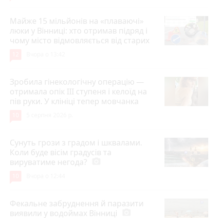
Майже 15 мільйонів на «плаваючі»
люки у Вінниці: хто отримав підряд і
чому місто відмовляється від старих
12
Вчора о 13:42
Зробила гінекологічну операцію —
отримала опік ІІІ ступеня і келоїд на
пів руки. У клініці тепер мовчанка
10
5 серпня 2026 р.
Сунуть грози з градом і шквалами.
Коли буде вісім градусів та
вируватиме негода?
photo_camera
10
Вчора о 12:44
Фекальне забруднення й паразити
виявили у водоймах Вінниці
photo_camera