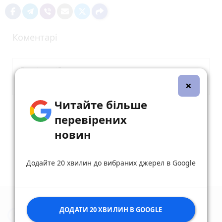
Коментарі
×
Читайте більше
Опублікувати коментар
перевірених
новин
Додайте 20 хвилин до вибраних джерел в Google
ДОДАТИ 20 ХВИЛИН В GOOGLE
Новини Вінниці за сьогодні