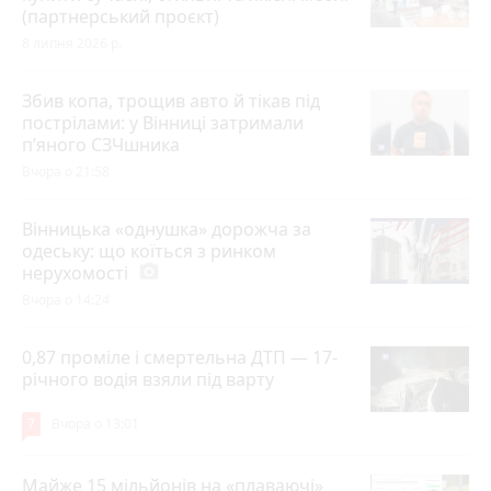
(партнерський проєкт)
8 липня 2026 р.
Збив копа, трощив авто й тікав під
пострілами: у Вінниці затримали
п’яного СЗЧшника
Вчора о 21:58
Вінницька «однушка» дорожча за
одеську: що коїться з ринком
нерухомості
photo_camera
Вчора о 14:24
0,87 проміле і смертельна ДТП — 17-
річного водія взяли під варту
7
Вчора о 13:01
Майже 15 мільйонів на «плаваючі»