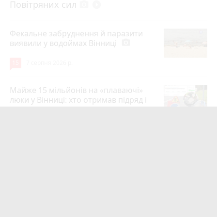
Повітряних сил
photo_camera
play_circle_filled
Фекальне забруднення й паразити
виявили у водоймах Вінниці
photo_camera
15
7 серпня 2026 р.
Майже 15 мільйонів на «плаваючі»
люки у Вінниці: хто отримав підряд і
чому місто відмовляється від старих
12
6 серпня 2026 р.
Сунуть грози з градом і шквалами.
Коли буде вісім градусів та
вируватиме негода?
photo_camera
12
6 серпня 2026 р.
Мотоцикл зіткнувся з маршруткою на