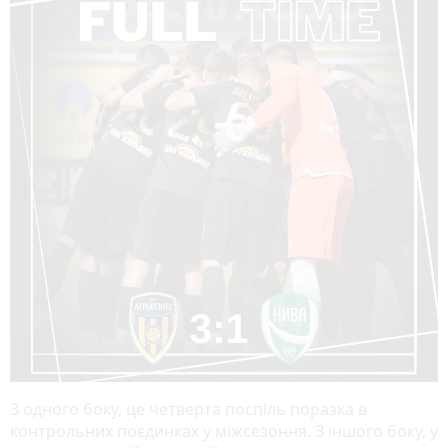
З одного боку, це четверта поспіль поразка в
контрольних поєдинках у міжсезоння. З іншого боку, у