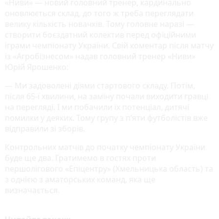
«Ниви» — новий головний тренер, кардинально
оновлюється склад, до того ж треба переглядати
велику кількість новачків. Тому головне наразі —
створити боєздатний колектив перед офіційними
іграми чемпіонату України. Свій коментар після матчу
із «Агробізнесом» надав головний тренер «Ниви»
Юрій Ярошенко:
— Ми задоволені діями стартового складу. Потім,
після 65-ї хвилини, на заміну почали виходити гравці
на перегляді. І ми побачили їх потенціал, дитячі
помилки у деяких. Тому групу з п’яти футболістів вже
відправили зі зборів.
Контрольних матчів до початку чемпіонату України
буде ще два. Гратимемо в гостях проти
першолігового «Епіцентру» (Хмельницька область) та
з однією з аматорських команд, яка ще
визначається.