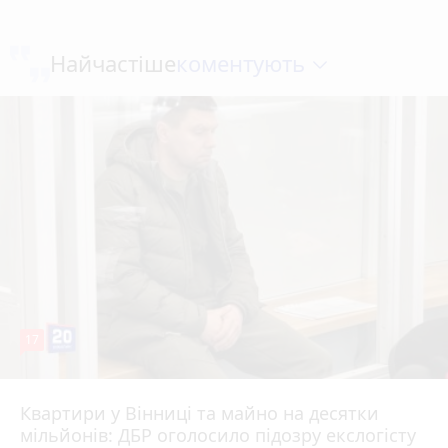
коментують
Найчастіше
17
Квартири у Вінниці та майно на десятки
6 серпня 2026 р.
мільйонів: ДБР оголосило підозру екслогісту