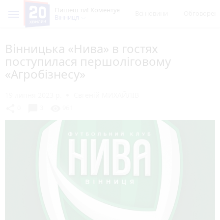
Пишеш ти! Коментує
Всі новини
Обговорен
Вінниця
Вінницька «Нива» в гостях
поступилася першоліговому
«Агробізнесу»
19 липня 2023 р.
Євгеній МИХАЙЛІВ
chat_bubble
share
visibility
0
3
961