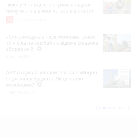
люки у Вінниці: хто отримав підряд і
чому місто відмовляється від старих
12
6 серпня 2026 р.
«Син занедужав після бойових травм,
то я сіла на комбайн»: відома співачка
збирає хліб
play_circle_filled
6 серпня 2026 р.
АРМА шукала управителя, але «Bogun
City» знову будують. Як це стало
можливим?
play_circle_filled
7 серпня 2026 р.
keyboard_arrow_right
Дивитись ще