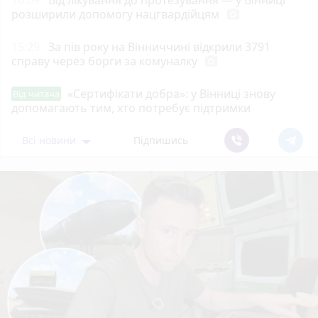
16:09
Від лікування до протезування — у Вінниці
розширили допомогу нацгвардійцям
photo_camera
15:29
За пів року на Вінниччині відкрили 3791
справу через борги за комуналку
photo_camera
«Сертифікати добра»: у Вінниці знову
Від читача
допомагають тим, хто потребує підтримки
Всі новини
Підпишись