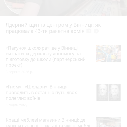
Ядерний щит із центром у Вінниці: як
працювала 43-тя ракетна армія
photo_camera
play_circle_filled
«Пакунок школяра»: де у Вінниці
витратити державну допомогу на
підготовку до школи (партнерський
проєкт)
3 серпня 2026 р.
«Гном» і «Шелдон»: Вінниця
проводить в останню путь двох
полеглих воїнів
5 годин тому
Кращі меблеві магазини Вінниці: де
купити сучасні, стильні та якісні меблі