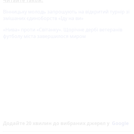
Читайте також:
Вінницьку молодь запрошують на відкритий турнір зі
змішаних єдиноборств «Іду на ви»
«Нива» проти «Світанку». Щорічне дербі ветеранів
футболу міста завершилося миром
Додайте 20 хвилин до вибраних джерел у
Google