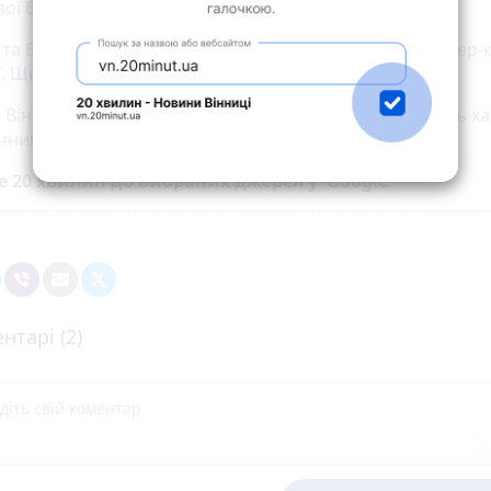
ої бригади
та Вінниця: благодійний концерт, VinBookFest, майстер-
ї. Що та де заплановано?
а Вінниччині, звідки родом Віктор Бронюк, розписують х
ичними мотивами
е 20 хвилин до вибраних джерел у
Google
нтарі (2)