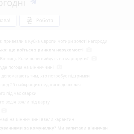
огодні
ава!
Робота
в: привезли з Кубка Європи чотири золоті нагороди
photo_camera
ку: що коїться з ринком нерухомості
photo_camera
 Вінниці. Коли вони вийдуть на маршрути?
photo_camera
буде погода на Вінниччині
у допомагають тим, хто потребує підтримки
серед 25 найкращих педагогів дошкілля
го під час сварки
о водія взяли під варту
photo_camera
омаді на Вінниччині ввели карантин
хуваннями за комуналку? Ми запитали вінничан