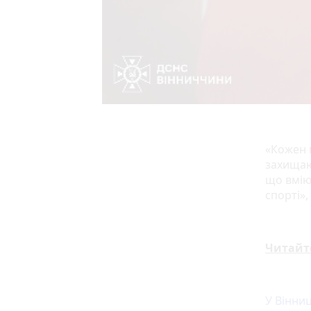
«Кожен 
захищаю
що вмію
спорті»,
Читайт
У Вінни