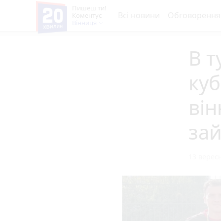
Пишеш ти!
Всі новини
Обговорення
Коментує
Вінниця
В т
куб
ві
зай
13 вересн