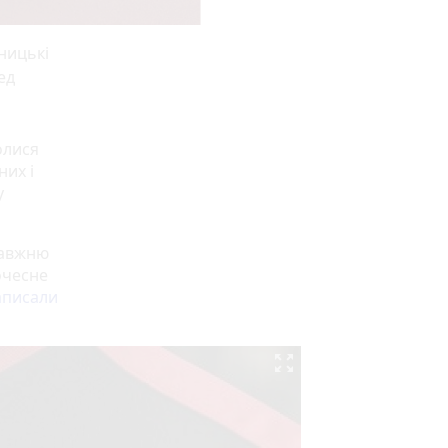
ницькі
ед
олися
них і
у
равжню
очесне
аписали
