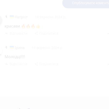
Опублікувати комент
Патріот
14 вересня 2024 р.
красави 🔥🔥🔥👍
Відповісти
Поділитися
reply
share
rem
Ірина
14 вересня 2024 р.
Молодці!!!!
Відповісти
Поділитися
reply
share
rem