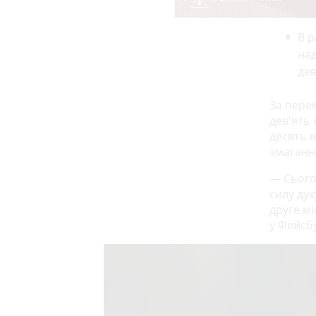
В р
над
дев
За пере
дев'ять 
десять 
змаганн
— Сього
силу ду
друге м
у Фейсбу