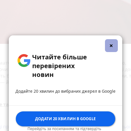
×
Читайте більше
матч був викликом, але наша команда виступила гідно,
перевірених
чи честь рятувальників на футбольному полі. Хлопці до
новин
ть боротися за перемогу як із надзвичайними подіями, та
 — йдеться у повідомленні.
Додайте 20 хвилин до вибраних джерел в Google
е також:
ДОДАТИ 20 ХВИЛИН В GOOGLE
ці проведуть благодійний ярмарок для підтримки Третьої