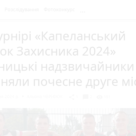
...
Розслідування
Фотоконкурс
урнірі «Капеланський
ок Захисника 2024»
нницькі надзвичайники
няли почесне друге мі
я 2024 р.
Альона ЧЕРНІЮК
chat_bubble
share
visibility
1
2
181