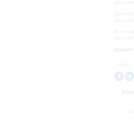
штурмов
День міс
екскурсі
В селі н
автент
Додайт
спорт
Коме