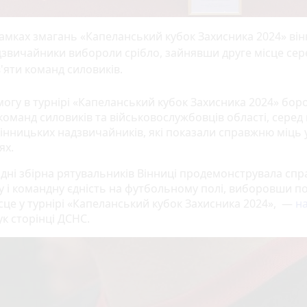
амках змагань «Капеланський кубок Захисника 2024» він
звичайники вибороли срібло, зайнявши друге місце сер
'яти команд силовиків.
могу в турнірі «Капеланський кубок Захисника 2024» бор
команд силовиків та військовослужбовців області, серед 
вінницьких надзвичайників, які показали справжню міць 
ях.
дні збірна рятувальників Вінниці продемонструвала сп
ху і командну єдність на футбольному полі, виборовши п
ісце у турнірі «Капеланський кубок Захисника 2024», —
н
к сторінці ДСНС.