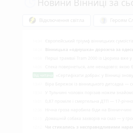
Новини Вінниці за сь
Відключення світла
Героям Сл
Європейський тріумф вінницьких сумоїсті
14:34
Вінницька «однушка» дорожча за одесь
14:24
Перші трамваї Tram 2000 із Цюриха вже у
14:08
Спека повернеться, але ненадовго: якою 
14:06
Від читача
«Сертифікати добра»: у Вінниці знов
Віра Бережок із вінницького дитсадка — 
13:47
У Тульчині чоловік порізав ножем знайомо
13:34
0,87 проміле і смертельна ДТП — 17-річног
13:01
Нічна гроза наробила біди на Вінниччині
12:36
Домашній собака захворів на сказ — у гр
12:15
Чи стикались з несправедливими нара
12:12