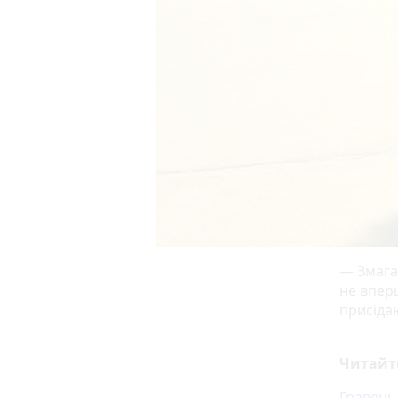
— Змагаю
не впер
присіда
Читайт
Гравець