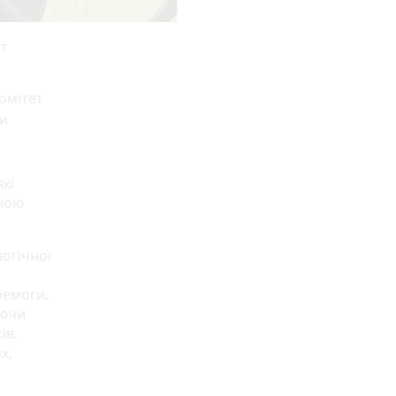
рт
омітет
ми
кі
иною
логічної
ремоги.
уючи
ів.
х,