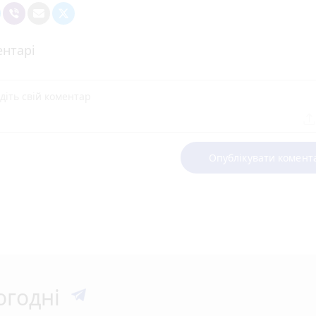
нтарі
Опублікувати комент
огодні