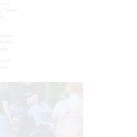
стю.
. Таким
ва
силах,
амоти
уло.
атов.
зних