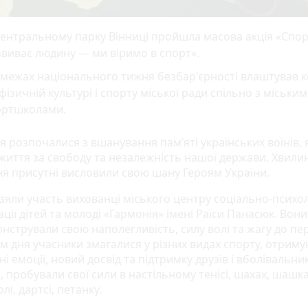
ентральному парку Вінниці пройшла масова акція «Спо
виває людину — ми віримо в спорт».
в межах національного тижня безбар'єрності влаштував к
фізичній культурі і спорту міської ради спільно з міськи
ортшколами.
 розпочалися з вшанування пам’яті українських воїнів, я
 життя за свободу та незалежність нашої держави. Хвил
я присутні висловили свою шану Героям України.
взяли участь вихованці міського центру соціально-психо
ації дітей та молоді «Гармонія» імені Раїси Панасюк. Вони
нстрували свою наполегливість, силу волі та жагу до пе
м дня учасники змагалися у різних видах спорту, отрим
і емоції, новий досвід та підтримку друзів і вболівальник
 пробували свої сили в настільному тенісі, шахах, шашка
лі, дартсі, петанку.