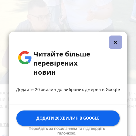
×
Читайте більше
перевірених
новин
Додайте 20 хвилин до вибраних джерел в Google
ся у дартсі, шашках, настільному тенісі. На таких спарта
ше. Вдома також пробую усілякі активності. Малюю муль
ю, віджимаюся. Руханка — щоранку, — розповів Максим 
ДОДАТИ 20 ХВИЛИН В GOOGLE
е також:
 збірної України Олександр Зінченко нагородив кращих