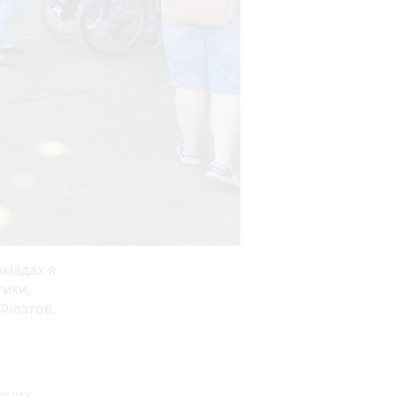
кіадах я
тики,
Філатов.
 юних