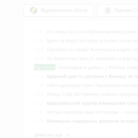
Відключення світла
Героям Сл
На ставку біля Сологубівки масово розквіт
21:01
Їдете на море? На пляжі в Україні жінку 
20:00
Портулак на городі? Вінничанка радить не
19:02
На Вінниччині вже 21 загиблий на воді від
18:13
Від читача
«Сертифікати добра»: у Вінниці знов
Ядерний щит із центром у Вінниці: як 
17:36
Робот-динозавр гуляє Подільським зоопарк
17:06
Понад 3 000 000 гривень зникли з рахунк
16:08
Європейський тріумф вінницьких сумої
15:14
Негода наробила лиха в Очиткові — зірван
15:02
Вінницька «однушка» дорожча за одесь
14:24
Перші трамваї Tram 2000 із Цюриха вже у
14:08
keyboard_arrow_right
Дивитись ще