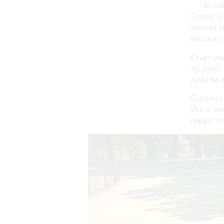
— Це на
Спорт д
чином т
міськог
Стартува
до душі.
давали я
Одним із
Його ма
видах с