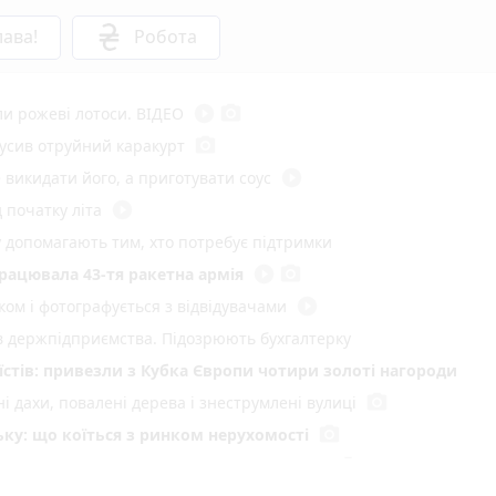
ава!
Робота
play_circle_filled
photo_camera
ли рожеві лотоси. ВІДЕО
photo_camera
вкусив отруйний каракурт
play_circle_filled
 викидати його, а приготувати соус
play_circle_filled
 початку літа
у допомагають тим, хто потребує підтримки
play_circle_filled
photo_camera
працювала 43-тя ракетна армія
play_circle_filled
ом і фотографується з відвідувачами
ів держпідприємства. Підозрюють бухгалтерку
стів: привезли з Кубка Європи чотири золоті нагороди
photo_camera
і дахи, повалені дерева і знеструмлені вулиці
photo_camera
ку: що коїться з ринком нерухомості
photo_camera
 Вінниці. Коли вони вийдуть на маршрути?