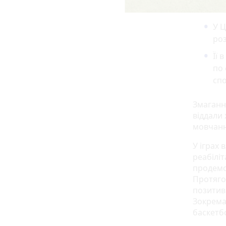
У Ц
роз
Її 
по 
сп
Змагання
віддали
мовчанн
У іграх 
реабіліт
продемо
Протяго
позитивн
Зокрема,
баскетбо