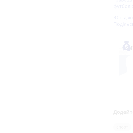
футболі
Юні дзюд
Подільс
Додайт
спорт