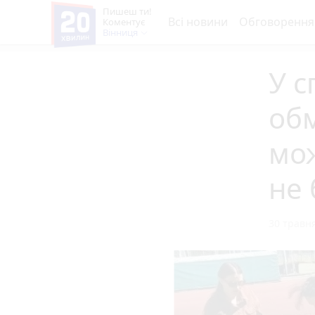
Пишеш ти!
Всі новини
Обговорення
Коментує
Вінниця
У с
об
мо
не 
30 травня