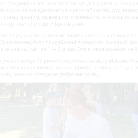
ша традиційна весняна спартакіада для людей з інвалідні
ля них — це завжди позитив, нові знайомства, рух вперед
и стаєш кращим, сильнішим, сміливішим, — сказав голо
о спорткомітету Сергій Краєвський.
ли 30 учасників. Кожен міг знайти для себе, що йому по 
 За кожен вид були передбачені подарунки. А медалі і гр
к за участь, так і за 1 — 3 місця. Отже, переможених не б
 учасників був 18-річний спортсмен на візку Максим Філ
ма Світлана розповіла, що син пробує брати участь у рі
порту, хоча не завжди це добре виходить.