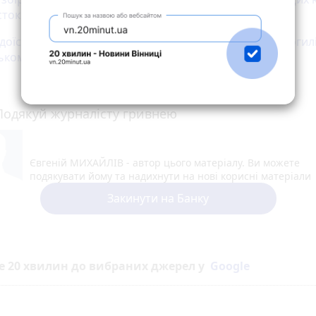
сток Вінниччини
оїсти з Вінниці вибороли 25 медалей на турнірі в Могилі
ькому
Подякуй журналісту гривнею
Євгеній МИХАЙЛІВ - автор цього матеріалу. Ви можете
подякувати йому та надихнути на нові корисні матеріали
Закинути на Банку
е 20 хвилин до вибраних джерел у
Google