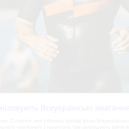
нізовують Всеукраїнські змаганн
ом, 27 серпня, вже у Вінниці пройде фінал Всеукраїнсько
льного чемпіонату з триатлону. Там запрошують взяти я