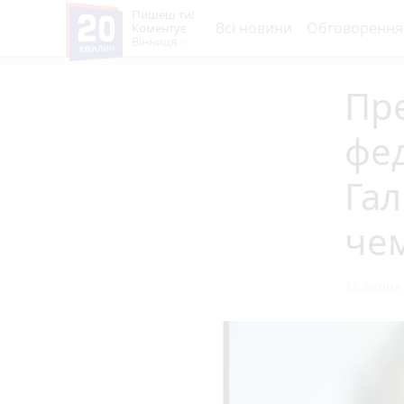
Пишеш ти!
Всі новини
Обговорення
Коментує
Вінниця
Пре
фед
Га
чем
15 липня 