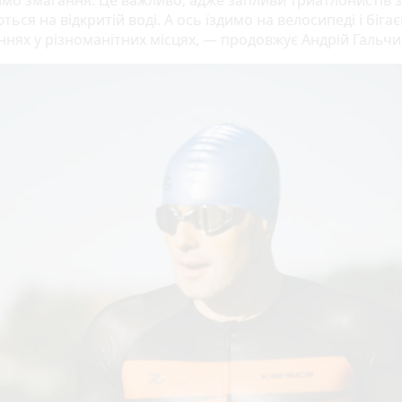
мо змагання. Це важливо, адже запливи триатлонистів 
ться на відкритій воді. А ось їздимо на велосипеді і біга
ннях у різноманітних місцях, — продовжує Андрій Гальч