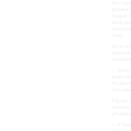
На старт
вікових 
Андрій 
категорі
оскільки
тому.
Усі ета
вдалися 
складн
— Велог
вниз ми 
по ідеал
Гальчин
Під час
нелегко
уповіль
— Я тре