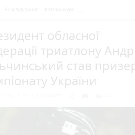
...
Розслідування
Фотоконкурс
зидент обласної
ерації триатлону Андр
льчинський став призе
піонату України
2023 р.
Євгеній МИХАЙЛІВ
chat_bubble
share
visibility
0
2
244