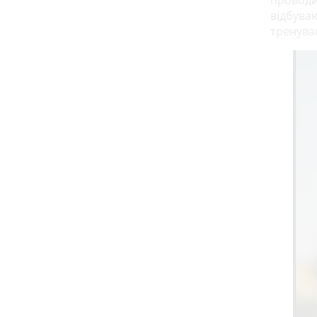
проводи
відбуваю
тренува