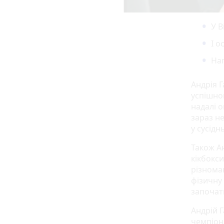
У В
І о
Наг
Андрія Г
успішног
надалі о
зараз н
у сусід
Також А
кікбокс
різноман
фізичну 
започат
Андрій 
чемпіон