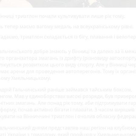
інниці триатлон почали культивувати лише рік тому.
сь тепер маємо вагому медаль на всеукраїнському рівні.
адаємо, триатлон складається із бігу, плавання і велопе
альчинського добре знають у Вінниці та далеко за її меж
о організатора змагань із дрифту (різновиду автоспорту).
пікується розвитком цього виду спорту. Але у Вінниці че
емає арени для проведення автоперегонів. Тому їх орган
ньому Хмельницькому.
ндрій Гальчинський раніше займався тайським боксом,
ингом. Мав у єдиноборствах високі розряди, був призеро
ітних змагань. Але понад рік тому, аби підтримувати га
форму, почав активно бігати і плавати. З часом вирішив
кувати на Вінниччині триатлон і очолив обласну федера
Гальчинський днями представляв наш регіон на клубном
аті України з триатлону, який пройшов у Хмельницькому