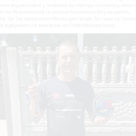
ени вправлялися у плаванні на півтора кілометра, велог
стю 40 кілометрів та легкоатлетичному бігу на десять
ів. Це так звана олімпійська дистанція. Бо саме за такою
ю відбуваються змагання на Олімпійських іграх.