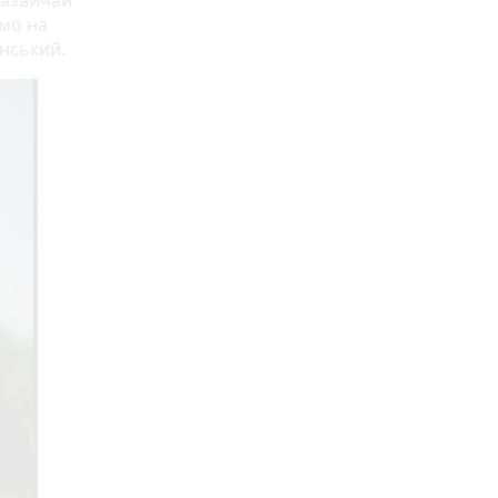
зазвичай
ємо на
инський.