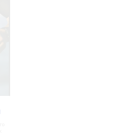
я
го
к