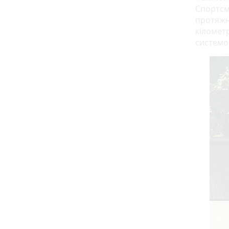
Спортсм
протяжні
кілометр
системо