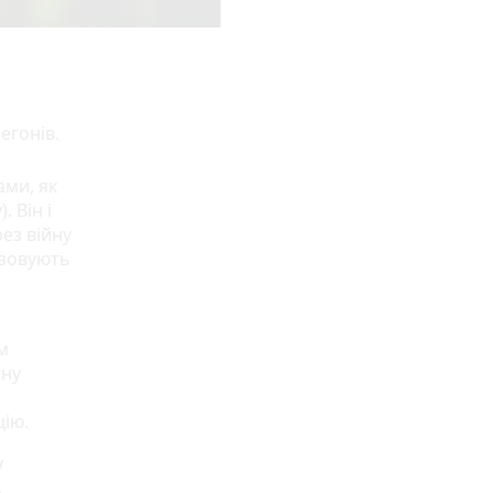
регонів.
ами, як
 Він і
рез війну
ізовують
м
рну
цію.
у
.