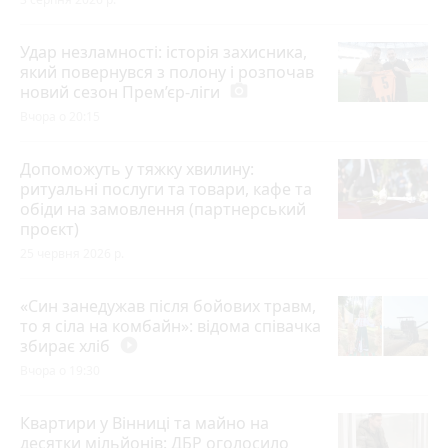
Удар незламності: історія захисника,
який повернувся з полону і розпочав
новий сезон Прем’єр-ліги
photo_camera
Вчора о 20:15
Допоможуть у тяжку хвилину:
ритуальні послуги та товари, кафе та
обіди на замовлення (партнерський
проєкт)
25 червня 2026 р.
«Син занедужав після бойових травм,
то я сіла на комбайн»: відома співачка
збирає хліб
play_circle_filled
Вчора о 19:30
Квартири у Вінниці та майно на
десятки мільйонів: ДБР оголосило