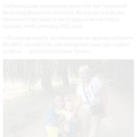
Наймолодшим учасником перегонів був трирічний
Всеволод Дяков (на самокаті). Він разом із бабцею
Оксаною стартував за свого дядька-воїна Павла
Гріцана, який загинув у 2022 році.
—Всеволод ходить на кладовище до дядька щотижня.
Він його не пам’ятає, але вже добре знає про подвиг
родича, — розповіла Оксана Гріцан.