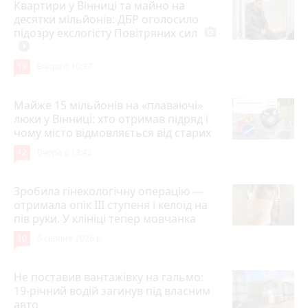
Квартири у Вінниці та майно на
десятки мільйонів: ДБР оголосило
підозру екслогісту Повітряних сил
photo_camera
play_circle_filled
19
Вчора о 10:37
Майже 15 мільйонів на «плаваючі»
люки у Вінниці: хто отримав підряд і
чому місто відмовляється від старих
12
Вчора о 13:42
Зробила гінекологічну операцію —
отримала опік ІІІ ступеня і келоїд на
пів руки. У клініці тепер мовчанка
10
5 серпня 2026 р.
Не поставив вантажівку на гальмо:
19-річний водій загинув під власним
авто