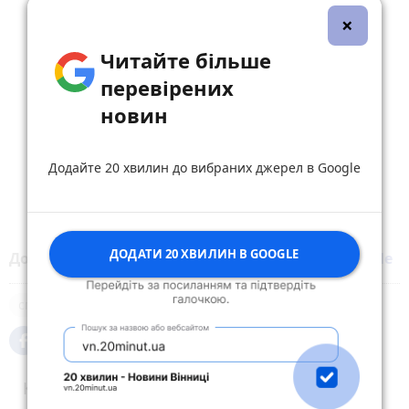
×
Читайте більше
перевірених
новин
Додайте 20 хвилин до вибраних джерел в Google
ДОДАТИ 20 ХВИЛИН В GOOGLE
Додайте 20 хвилин до вибраних джерел у
Google
спорт
Коментарі