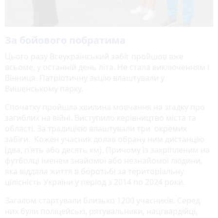
За бойового побратима
Цього разу Всеукраїнський забіг пройшов вже
всьоме, у останній день літа. Не стала виключенням і
Вінниця. Патріотичну акцію влаштували у
Вишенському парку.
Спочатку пройшла хвилина мовчання на згадку про
загиблих на війні. Виступило керівництво міста та
області. За традицією влаштували три окремих
забіги. Кожен учасник долав обрану ним дистанцію
(два, п’ять або десять км). Причому із закріпленим на
футболці іменем знайомої або незнайомої людини,
яка віддала життя в боротьбі за територіальну
цілісність України у період з 2014 по 2024 роки.
Загалом стартували близько 1200 учасників. Серед
них були поліцейські, рятувальники, нацгвардійці,