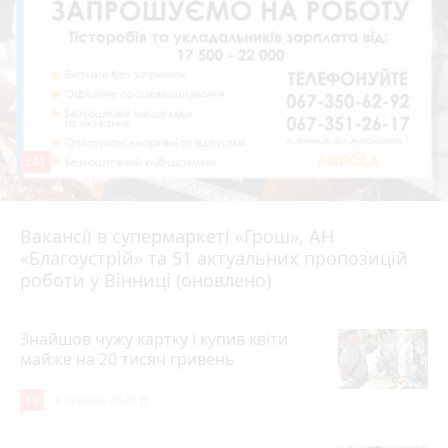
241
Вакансії в супермаркеті «Грош», АН
4 серпня 2026 р.
«Благоустрій» та 51 актуальних пропозицій
роботи у Вінниці (оновлено)
Знайшов чужу картку і купив квіти
майже на 20 тисяч гривень
19
4 серпня 2026 р.