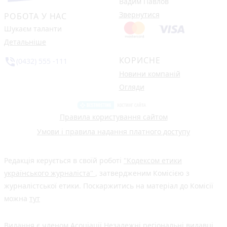
Вадим Павлов
Звернутися
РОБОТА У НАС
Шукаєм таланти
Детальніше
КОРИСНЕ
phone_in_talk
(0432) 555 -111
Новини компаній
Огляди
Правила користування сайтом
Умови і правила надання платного доступу
Редакція керується в своїй роботі
"Кодексом етики
українського журналіста"
, затвердженим Комісією з
журналістської етики. Поскаржитись на матеріал до Комісії
можна
тут
Видання є членом
Асоціації Незалежні регіональні видавці