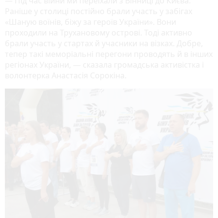
— Під час війни ми переїхали з Вінниці до Києва.
Раніше у столиці постійно брали участь у забігах
«Шаную воїнів, біжу за героїв України». Вони
проходили на Трухановому острові. Тоді активно
брали участь у стартах й учасники на візках. Добре,
тепер такі меморіальні перегони проводять й в інших
регіонах України, — сказала громадська активістка і
волонтерка Анастасія Сорокіна.