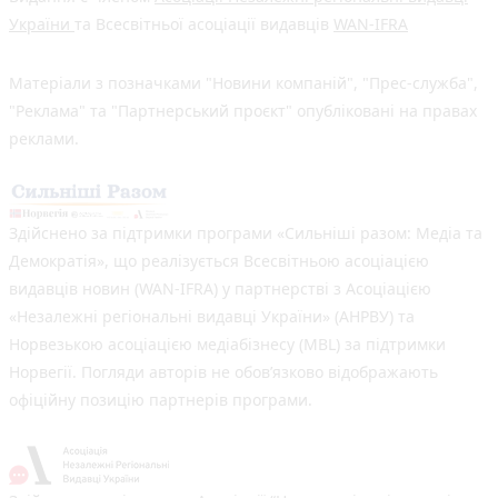
України
та Всесвітньої асоціації видавців
WAN-IFRA
Матеріали з позначками "Новини компаній", "Прес-служба",
"Реклама" та "Партнерський проєкт" опубліковані на правах
реклами.
Здійснено за підтримки програми «Сильніші разом: Медіа та
Демократія», що реалізується Всесвітньою асоціацією
видавців новин (WAN-IFRA) у партнерстві з Асоціацією
«Незалежні регіональні видавці України» (АНРВУ) та
Норвезькою асоціацією медіабізнесу (MBL) за підтримки
Норвегії. Погляди авторів не обов’язково відображають
офіційну позицію партнерів програми.