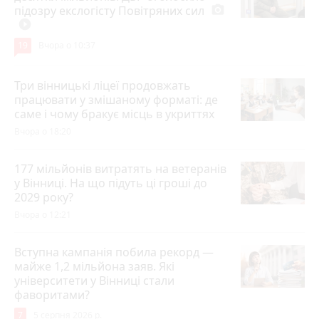
підозру екслогісту Повітряних сил
photo_camera
play_circle_filled
19
Вчора о 10:37
Три вінницькі ліцеї продовжать
працювати у змішаному форматі: де
саме і чому бракує місць в укриттях
Вчора о 18:20
177 мільйонів витратять на ветеранів
у Вінниці. На що підуть ці гроші до
2029 року?
Вчора о 12:21
Вступна кампанія побила рекорд —
майже 1,2 мільйона заяв. Які
університети у Вінниці стали
фаворитами?
7
5 серпня 2026 р.