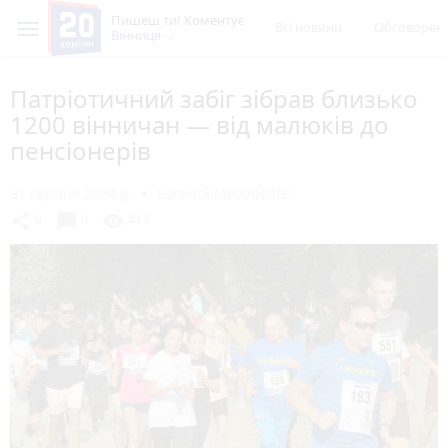
Пишеш ти! Коментує
Всі новини
Обговорен
Вінниця
Патріотичний забіг зібрав близько
1200 вінничан — від малюків до
пенсіонерів
31 серпня 2024 р.
Євгеній МИХАЙЛІВ
chat_bubble
share
visibility
0
0
443