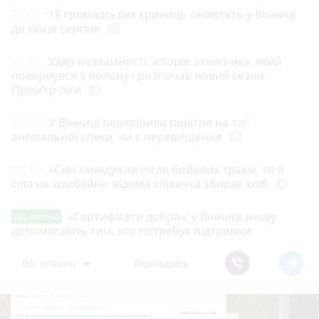
21:01
18 громадських криниць оновлять у Вінниці
до кінця серпня
photo_camera
20:15
Удар незламності: історія захисника, який
повернувся з полону і розпочав новий сезон
Прем’єр-ліги
photo_camera
20:01
У Вінниці перевірили повітря на тлі
аномальної спеки: чи є перевищення
photo_camera
19:30
«Син занедужав після бойових травм, то я
сіла на комбайн»: відома співачка збирає хліб
play_circle_filled
«Сертифікати добра»: у Вінниці знову
Від читача
допомагають тим, хто потребує підтримки
Всі новини
Підпишись