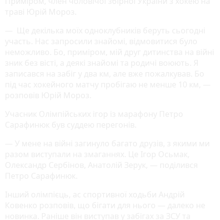
Приміром, член чоловічої збірної України з хокею на
траві Юрій Мороз.
— Ще декілька моїх одноклубників беруть сьогодні
участь. Нас запросили знайомі, відмовитися було
неможливо. Бо, приміром, мій друг дитинства на війні
зник без вісті, а деякі знайомі та родичі воюють. Я
записався на забіг у два км, але вже пожалкував. Бо
під час хокейного матчу пробігаю не менше 10 км, —
розповів Юрій Мороз.
Учасник Олімпійських ігор із марафону Петро
Сарафинюк був суддею перегонів.
— У мене на війні загинуло багато друзів, з якими ми
разом виступали на змаганнях. Це Ігор Осьмак,
Олександр Сербінов, Анатолій Зерук, — поділився
Петро Сарафинюк.
Інший олімпієць, ас спортивної ходьби Андрій
Ковенко розповів, що бігати для нього — далеко не
новинка. Раніше він виступав у забігах за ЗСУ та