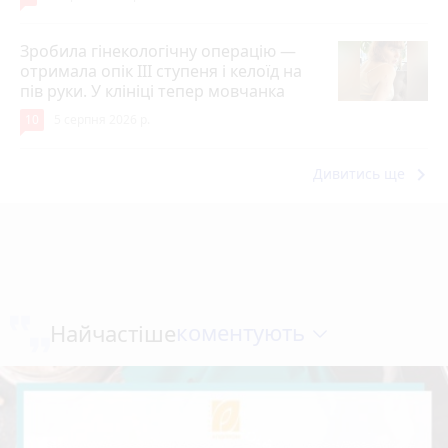
Зробила гінекологічну операцію —
отримала опік ІІІ ступеня і келоїд на
пів руки. У клініці тепер мовчанка
10
5 серпня 2026 р.
keyboard_arrow_right
Дивитись ще
коментують
Найчастіше