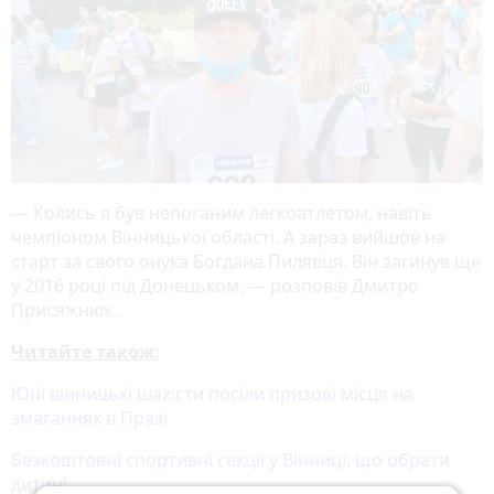
— Колись я був непоганим легкоатлетом, навіть
чемпіоном Вінницької області. А зараз вийшов на
старт за свого онука Богдана Пилявця. Він загинув ще
у 2016 році під Донецьком, — розповів Дмитро
Присяжнюк.
Читайте також:
Юні вінницькі шахісти посіли призові місця на
змаганнях в Празі
Безкоштовні спортивні секції у Вінниці: що обрати
дитині