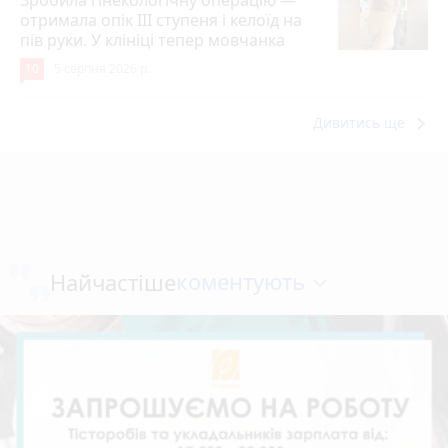
отримала опік ІІІ ступеня і келоїд на
пів руки. У клініці тепер мовчанка
10
5 серпня 2026 р.
keyboard_arrow_right
Дивитись ще
коментують
Найчастіше