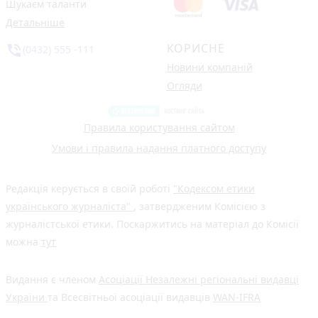
Шукаєм таланти
Детальніше
КОРИСНЕ
phone_in_talk
(0432) 555 -111
Новини компаній
Огляди
Правила користування сайтом
Умови і правила надання платного доступу
Редакція керується в своїй роботі
"Кодексом етики
українського журналіста"
, затвердженим Комісією з
журналістської етики. Поскаржитись на матеріал до Комісії
можна
тут
Видання є членом
Асоціації Незалежні регіональні видавці
України
та Всесвітньої асоціації видавців
WAN-IFRA