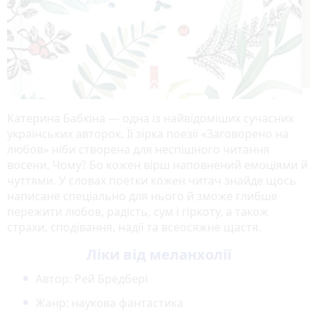
Катерина Бабкіна — одна із найвідоміших сучасних
українських авторок. Її зірка поезії «Заговорено на
любов» ніби створена для неспішного читання
восени. Чому? Бо кожен вірш наповнений емоціями й
чуттями. У словах поетки кожен читач знайде щось
написане спеціально для нього й зможе глибше
пережити любов, радість, сум і гіркоту, а також
страхи, сподівання, надії та всеосяжне щастя.
Ліки від меланхолії
Автор: Рей Бредбері
Жанр: наукова фантастика