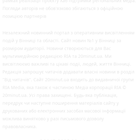
рамках реалізації проєкту Хаб підтримки регіональних медіа.
Погляди авторів не обов'язково збігаються з офіційною
позицією партнерів
Незалежний новинний портал з оперативним висвітленням
подій у Вінниці та області. Сайт новин №1 у Вінниці за
розміром аудиторії. Новини створюються для Вас
мультимедійною редакцією RIA та 20minut.ua. Ми
висвітлюємо важливі та цікаві події, людей, життя Вінниці.
Редакція запрошує читачів додавати власні новини в розділ
"Від читачів". Сайт 20minut.ua входить до видавничої групи
RIA Media, яка також є частиною Медіа корпорації RIA ©
20minut.ua. Усі права захищені. Будь-яка публiкацiя,
передрук чи наступне поширення матеріалів сайту у
друкованих або електронних засобах масової інформації
можлива винятково у разі письмового дозволу
правовласника.