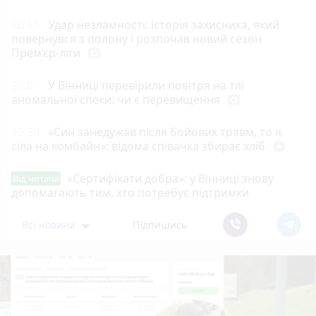
20:15
Удар незламності: історія захисника, який
повернувся з полону і розпочав новий сезон
Прем’єр-ліги
photo_camera
20:01
У Вінниці перевірили повітря на тлі
аномальної спеки: чи є перевищення
photo_camera
19:30
«Син занедужав після бойових травм, то я
сіла на комбайн»: відома співачка збирає хліб
play_circle_filled
«Сертифікати добра»: у Вінниці знову
Від читача
допомагають тим, хто потребує підтримки
Всі новини
Підпишись