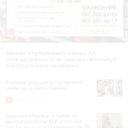
241
Вакансії в супермаркеті «Грош», АН
4 серпня 2026 р.
«Благоустрій» та 51 актуальних пропозицій
роботи у Вінниці (оновлено)
Знайшов чужу картку і купив квіти
майже на 20 тисяч гривень
19
4 серпня 2026 р.
Квартири у Вінниці та майно на
десятки мільйонів: ДБР оголосило
підозру екслогісту Повітряних сил
photo_camera