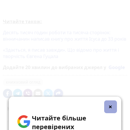
Читайте також:
Десять тисяч годин роботи та тисяча сторінок:
вінничанин написав книгу про життя Ісуса до 33 років
«Здається, я писав завжди». Що відомо про життя і
творчість Євгена Гуцала
Додайте 20 хвилин до вибраних джерел у
Google
книжковий огляд
×
Коментарі
Читайте більше
перевірених