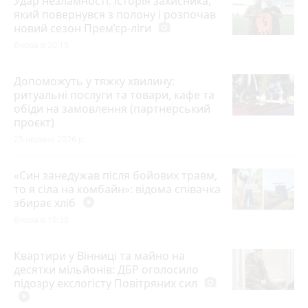
Удар незламності: історія захисника,
який повернувся з полону і розпочав
новий сезон Прем’єр-ліги
photo_camera
Вчора о 20:15
Допоможуть у тяжку хвилину:
ритуальні послуги та товари, кафе та
обіди на замовлення (партнерський
проєкт)
25 червня 2026 р.
«Син занедужав після бойових травм,
то я сіла на комбайн»: відома співачка
збирає хліб
play_circle_filled
Вчора о 19:30
Квартири у Вінниці та майно на
десятки мільйонів: ДБР оголосило
підозру екслогісту Повітряних сил
photo_camera
play_circle_filled