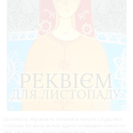
Це повість, яку можна починати читати з будь-якої
сторінки, бо вона не має єдиної очевидної сюжетної
лінії. Це книга — збірка переживань і оголених нервів.