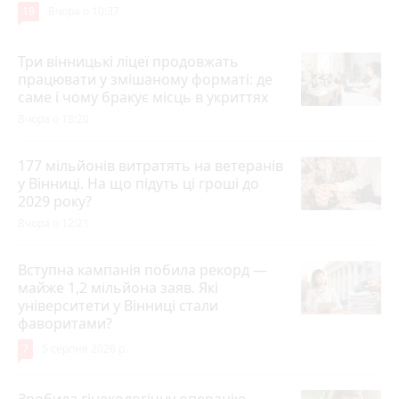
19
Вчора о 10:37
Три вінницькі ліцеї продовжать
працювати у змішаному форматі: де
саме і чому бракує місць в укриттях
Вчора о 18:20
177 мільйонів витратять на ветеранів
у Вінниці. На що підуть ці гроші до
2029 року?
Вчора о 12:21
Вступна кампанія побила рекорд —
майже 1,2 мільйона заяв. Які
університети у Вінниці стали
фаворитами?
7
5 серпня 2026 р.
Зробила гінекологічну операцію —