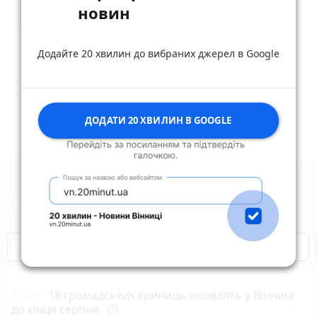
новин
Додайте 20 хвилин до вибраних джерел в Google
Опублікувати коментар
ДОДАТИ 20 ХВИЛИН В GOOGLE
Новини Вінниці за сьогодні
Відключення світла
Героям Слава!
21:01
18 громадських криниць оновлять у Вінниці
до кінця серпня
photo_camera