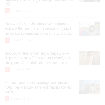
play_circle_filled
19
Вчора о 10:37
Майже 15 мільйонів на «плаваючі»
люки у Вінниці: хто отримав підряд і
чому місто відмовляється від старих
12
Вчора о 13:42
Зробила гінекологічну операцію —
отримала опік ІІІ ступеня і келоїд на
пів руки. У клініці тепер мовчанка
10
5 серпня 2026 р.
Не поставив вантажівку на гальмо:
19-річний водій загинув під власним
авто
9
Вчора о 13:13