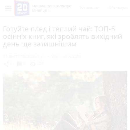
Пишеш ти! Коментує
Всі новини
Обговорен
Вінниця
Готуйте плед і теплий чай: ТОП-5
осінніх книг, які зроблять вихідний
день ще затишнішим
14 листопада 2021 р.
Дарина ДІДИК
chat_bubble
share
visibility
0
0
329