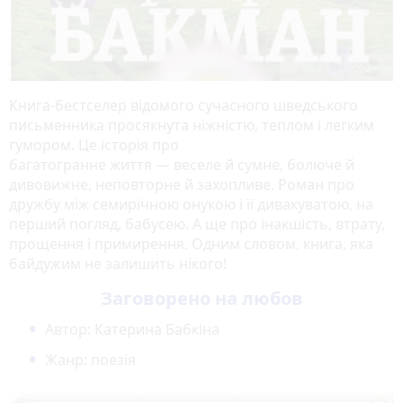
Книга-бестселер відомого сучасного шведського
письменника просякнута ніжністю, теплом і легким
гумором. Це історія про
багатогранне життя — веселе й сумне, болюче й
дивовижне, неповторне й захопливе. Роман про
дружбу між семирічною онукою і її дивакуватою, на
перший погляд, бабусею. А ще про інакшість, втрату,
прощення і примирення. Одним словом, книга, яка
байдужим не залишить нікого!
Заговорено на любов
Автор: Катерина Бабкіна
Жанр: поезія