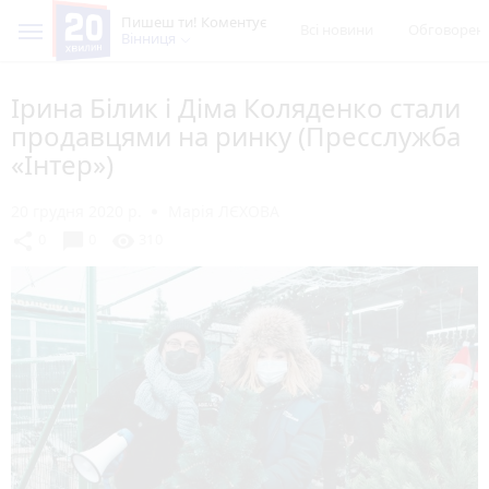
Пишеш ти! Коментує
Всі новини
Обговорен
Вінниця
Ірина Білик і Діма Коляденко стали
продавцями на ринку (Пресслужба
«Інтер»)
20 грудня 2020 р.
Марія ЛЄХОВА
chat_bubble
share
visibility
0
0
310