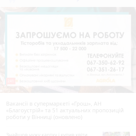
241
Вакансії в супермаркеті «Грош», АН
4 серпня 2026 р.
«Благоустрій» та 51 актуальних пропозицій
роботи у Вінниці (оновлено)
Знайшов чужу картку і купив квіти