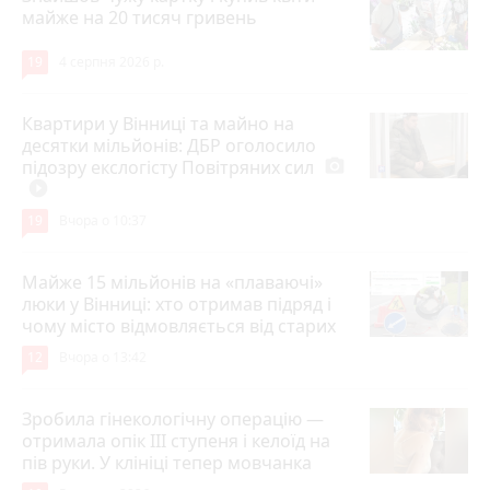
майже на 20 тисяч гривень
19
4 серпня 2026 р.
Квартири у Вінниці та майно на
десятки мільйонів: ДБР оголосило
підозру екслогісту Повітряних сил
photo_camera
play_circle_filled
19
Вчора о 10:37
Майже 15 мільйонів на «плаваючі»
люки у Вінниці: хто отримав підряд і
чому місто відмовляється від старих
12
Вчора о 13:42
Зробила гінекологічну операцію —
отримала опік ІІІ ступеня і келоїд на
пів руки. У клініці тепер мовчанка