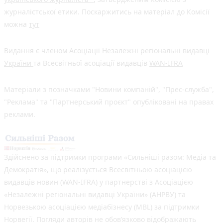
журналістської етики. Поскаржитись на матеріал до Комісії
можна
тут
Видання є членом
Асоціації Незалежні регіональні видавці
України
та Всесвітньої асоціації видавців
WAN-IFRA
Матеріали з позначками "Новини компаній", "Прес-служба",
"Реклама" та "Партнерський проєкт" опубліковані на правах
реклами.
Здійснено за підтримки програми «Сильніші разом: Медіа та
Демократія», що реалізується Всесвітньою асоціацією
видавців новин (WAN-IFRA) у партнерстві з Асоціацією
«Незалежні регіональні видавці України» (АНРВУ) та
Норвезькою асоціацією медіабізнесу (MBL) за підтримки
Норвегії. Погляди авторів не обов’язково відображають