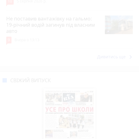
10
5 серпня 2026 р.
Не поставив вантажівку на гальмо:
19-річний водій загинув під власним
авто
9
Вчора о 13:13
keyboard_arrow_right
Дивитись ще
СВІЖИЙ ВИПУСК