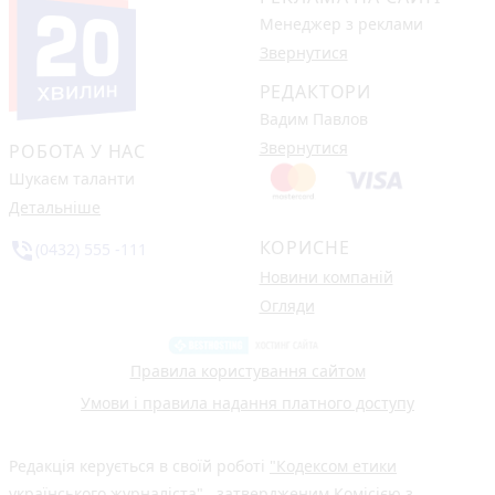
Менеджер з реклами
Звернутися
РЕДАКТОРИ
Вадим Павлов
Звернутися
РОБОТА У НАС
Шукаєм таланти
Детальніше
КОРИСНЕ
phone_in_talk
(0432) 555 -111
Новини компаній
Огляди
Правила користування сайтом
Умови і правила надання платного доступу
Редакція керується в своїй роботі
"Кодексом етики
українського журналіста"
, затвердженим Комісією з