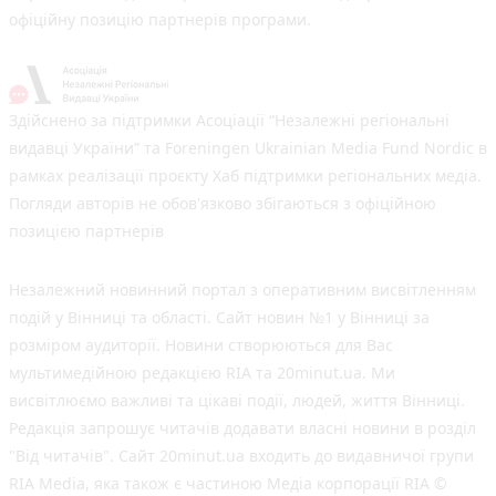
офіційну позицію партнерів програми.
Здійснено за підтримки Асоціації “Незалежні регіональні
видавці України” та Foreningen Ukrainian Media Fund Nordic в
рамках реалізації проєкту Хаб підтримки регіональних медіа.
Погляди авторів не обов'язково збігаються з офіційною
позицією партнерів
Незалежний новинний портал з оперативним висвітленням
подій у Вінниці та області. Сайт новин №1 у Вінниці за
розміром аудиторії. Новини створюються для Вас
мультимедійною редакцією RIA та 20minut.ua. Ми
висвітлюємо важливі та цікаві події, людей, життя Вінниці.
Редакція запрошує читачів додавати власні новини в розділ
"Від читачів". Сайт 20minut.ua входить до видавничої групи
RIA Media, яка також є частиною Медіа корпорації RIA ©