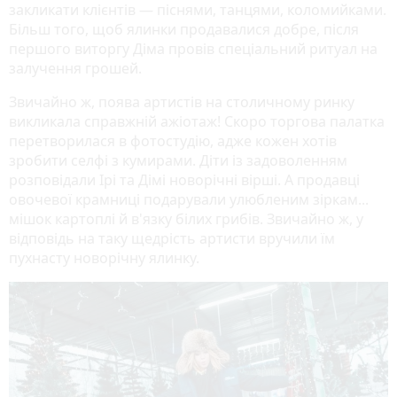
закликати клієнтів — піснями, танцями, коломийками.
Більш того, щоб ялинки продавалися добре, після
першого виторгу Діма провів спеціальний ритуал на
залучення грошей.
Звичайно ж, поява артистів на столичному ринку
викликала справжній ажіотаж! Скоро торгова палатка
перетворилася в фотостудію, адже кожен хотів
зробити селфі з кумирами. Діти із задоволенням
розповідали Ірі та Дімі новорічні вірші. А продавці
овочевої крамниці подарували улюбленим зіркам...
мішок картоплі й в'язку білих грибів. Звичайно ж, у
відповідь на таку щедрість артисти вручили їм
пухнасту новорічну ялинку.