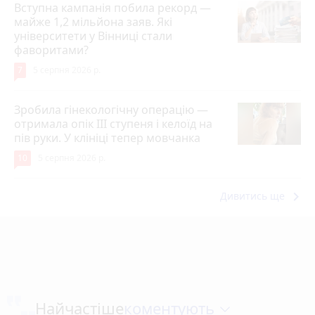
Вступна кампанія побила рекорд —
майже 1,2 мільйона заяв. Які
університети у Вінниці стали
фаворитами?
7
5 серпня 2026 р.
Зробила гінекологічну операцію —
отримала опік ІІІ ступеня і келоїд на
пів руки. У клініці тепер мовчанка
10
5 серпня 2026 р.
keyboard_arrow_right
Дивитись ще
коментують
Найчастіше