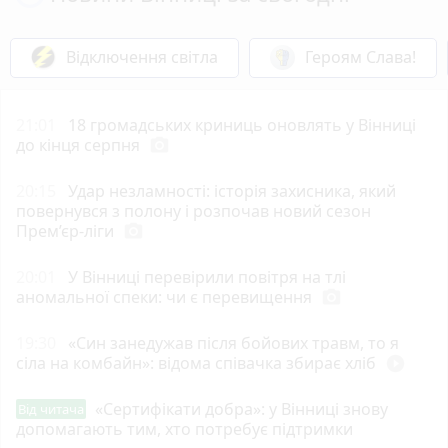
Відключення світла
Героям Слава!
21:01
18 громадських криниць оновлять у Вінниці
до кінця серпня
photo_camera
20:15
Удар незламності: історія захисника, який
повернувся з полону і розпочав новий сезон
Прем’єр-ліги
photo_camera
20:01
У Вінниці перевірили повітря на тлі
аномальної спеки: чи є перевищення
photo_camera
19:30
«Син занедужав після бойових травм, то я
сіла на комбайн»: відома співачка збирає хліб
play_circle_filled
«Сертифікати добра»: у Вінниці знову
Від читача
допомагають тим, хто потребує підтримки