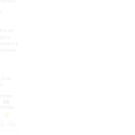
країні.
я
жеться
йдуть
ватися в
егіони.