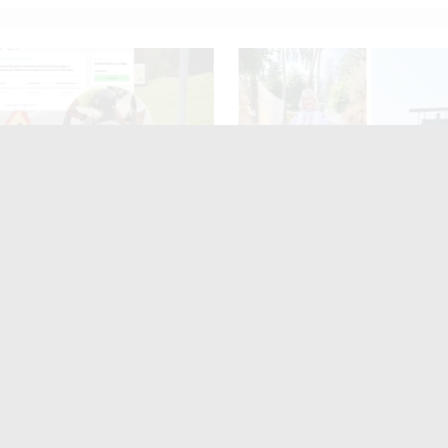
15 мільйонів на
«Син занедужав після бой
чі» люки у Вінниці: хто
травм, то я сіла на комбайн
 підряд і чому місто
відома співачка збирає хлі
яється від старих
ють
читають
поширюють