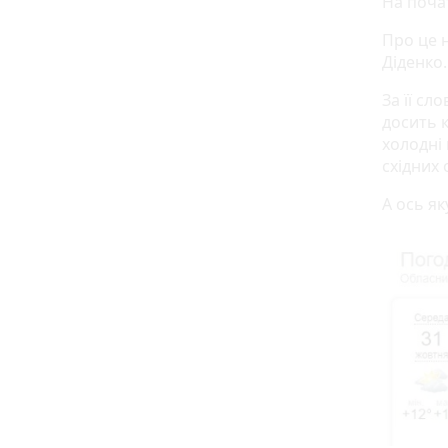
На почат
Про це 
Діденко.
За її сл
досить 
холодні
східних
А ось як