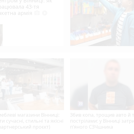
ентром у Вінниці: як
рацювала 43-тя
photo_camera
і дахи, повалені дерева і знеструмлені вулиці
акетна армія
photo_camera
play_circle_filled
photo_camera
ку: що коїться з ринком нерухомості
photo_camera
 Вінниці. Коли вони вийдуть на маршрути?
еблеві магазини Вінниці:
Збив копа, трощив авто й т
ти сучасні, стильні та якісні
пострілами: у Вінниці зат
партнерський проєкт)
п’яного СЗЧшника