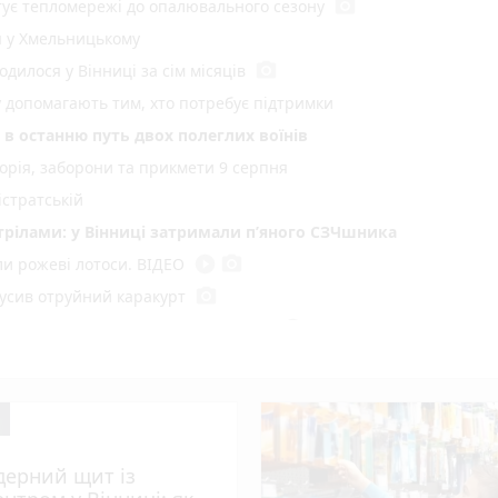
photo_camera
отує тепломережі до опалювального сезону
я у Хмельницькому
photo_camera
одилося у Вінниці за сім місяців
у допомагають тим, хто потребує підтримки
в останню путь двох полеглих воїнів
торія, заборони та прикмети 9 серпня
стратській
стрілами: у Вінниці затримали п’яного СЗЧшника
play_circle_filled
photo_camera
ли рожеві лотоси. ВІДЕО
photo_camera
вкусив отруйний каракурт
play_circle_filled
 викидати його, а приготувати соус
play_circle_filled
 початку літа
play_circle_filled
photo_camera
працювала 43-тя ракетна армія
play_circle_filled
ом і фотографується з відвідувачами
ів держпідприємства. Підозрюють бухгалтерку
дерний щит із
стів: привезли з Кубка Європи чотири золоті нагороди