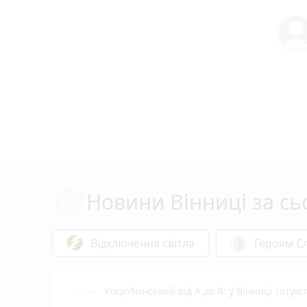
Новини Вінниці за сь
Відключення світла
Героям Сл
Коцюбинський від А до Я: у Вінниці готу
10:44