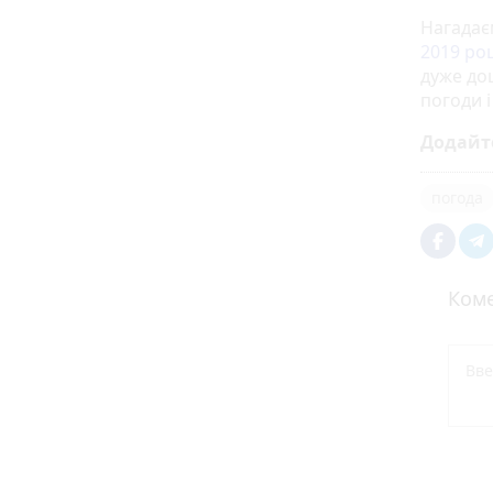
Нагадає
2019 ро
дуже до
погоди і
Додайт
погода
Коме