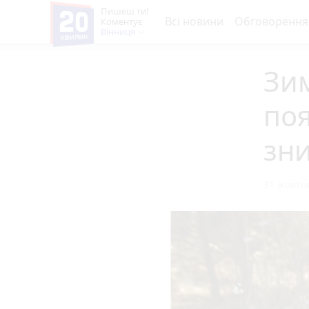
Пишеш ти!
Всі новини
Обговорення
Коментує
Вінниця
Зим
поя
зн
31 жовтня