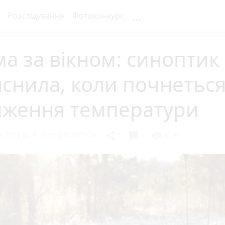
...
Розслідування
Фотоконкурс
а за вікном: синоптик
снила, коли почнетьс
иження температури
 2018 р.
Ольга БОБРУСЬ
chat_bubble
share
visibility
1
1
4106