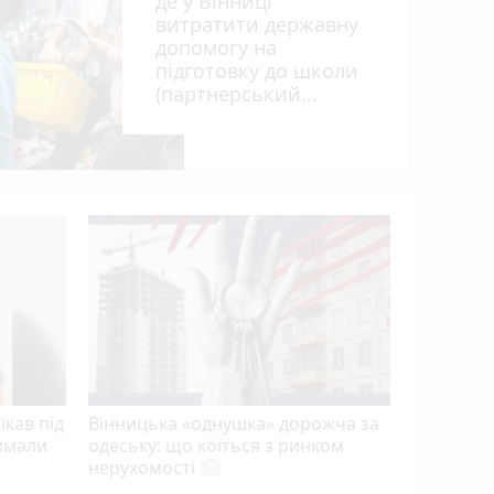
де у Вінниці
витратити державну
допомогу на
підготовку до школи
(партнерський
проєкт)
«Гном» і
проводит
полеглих 
ікав під
Вінницька «однушка» дорожча за
римали
одеську: що коїться з ринком
нерухомості
photo_camera