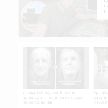
ц
п
Негода наробила лиха в Очиткові — зірван
15:02
р
Вінницька «однушка» дорожча за одесь
14:24
Перші трамваї Tram 2000 із Цюриха вже у
14:08
рожча за
нком
«Гном» і «Шелдон»: Вінниця
Кращі м
проводить в останню путь двох
де купи
полеглих воїнів
меблі (