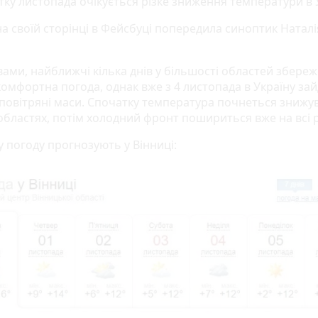
ку листопада очікується різке зниження температури в У
на своїй сторінці в Фейсбуці попередила синоптик Наталі
овами, найближчі кілька днів у більшості областей збере
комфортна погода, однак вже з 4 листопада в Україну за
 повітряні маси. Спочатку температура почнеться знижу
 областях, потім холодний фронт пошириться вже на всі р
у погоду прогнозують у Вінниці: