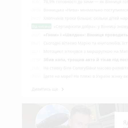
78,9% готовності до зими — як Вінниця г
10:01
Вінницька «Нива» мінімально поступилас
09:58
Хлопчиків трохи більше: скільки дітей нар
09:27
Від читача
«Сертифікати добра»: у Вінниці знов
«Гном» і «Шелдон»: Вінниця проводить 
09:00
Сьогодні вітаємо Марію та книголюбів. Іс
08:01
Мотоцикл зіткнувся з маршруткою на Магі
22:11
Збив копа, трощив авто й тікав під по
21:58
На ставку біля Сологубівки масово розквіт
21:01
Їдете на море? На пляжі в Україні жінку 
20:00
Портулак на городі? Вінничанка радить не
19:02
keyboard_arrow_right
Дивитись ще
На Вінниччині вже 21 загиблий на воді від
18:13
Ядерний щит із центром у Вінниці: як 
17:36
Робот-динозавр гуляє Подільським зоопарк
17:06
Понад 3 000 000 гривень зникли з рахунк
16:08
Я
Європейський тріумф вінницьких сумої
15:14