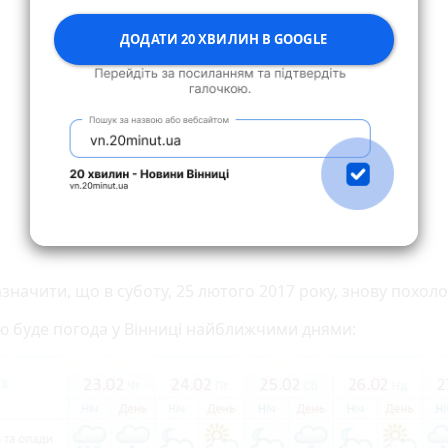
ДОДАТИ 20 ХВИЛИН В GOOGLE
значити, що в суботу, 25 лютого 2017 року, знову похоло
ю буде погода у Вінниці найближчими днями: