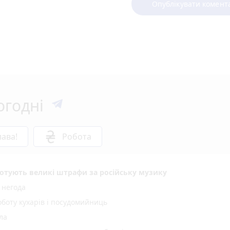
Опублікувати комент
огодні
ава!
Робота
 готують великі штрафи за російську музику
 негода
оботу кухарів і посудомийниць
ла