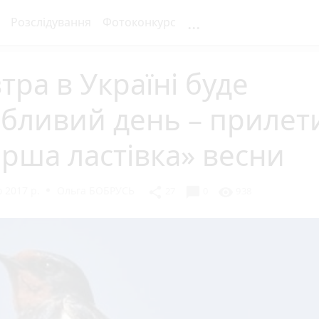
...
Розслідування
Фотоконкурс
тра в Україні буде
бливий день – прилет
рша ластівка» весни
 2017 р.
Ольга БОБРУСЬ
chat_bubble
share
visibility
27
0
938