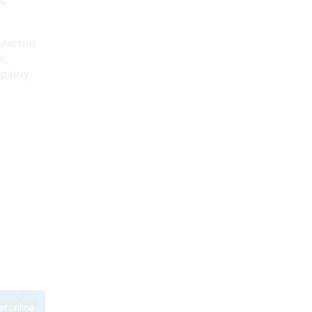
4
солютно
і,
раїну