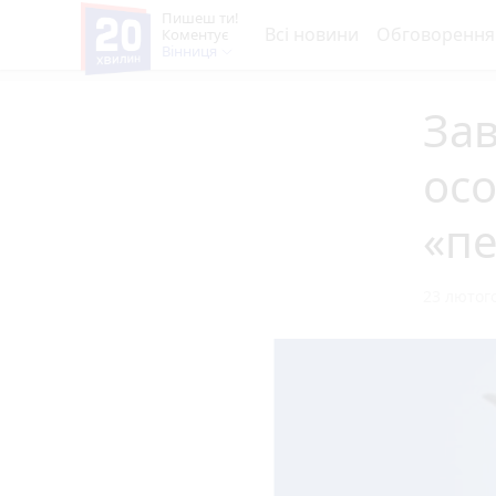
Пишеш ти!
Всі новини
Обговорення
Коментує
Вінниця
Зав
осо
«пе
23 лютого