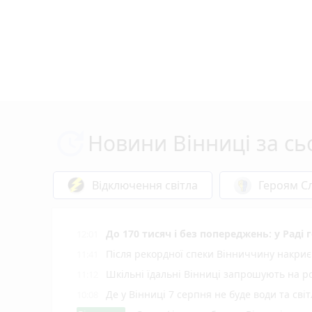
Новини Вінниці за сь
Відключення світла
Героям Сл
До 170 тисяч і без попереджень: у Раді
12:01
Після рекордної спеки Вінниччину накриє
11:41
Шкільні їдальні Вінниці запрошують на р
11:12
Де у Вінниці 7 серпня не буде води та світ
10:08