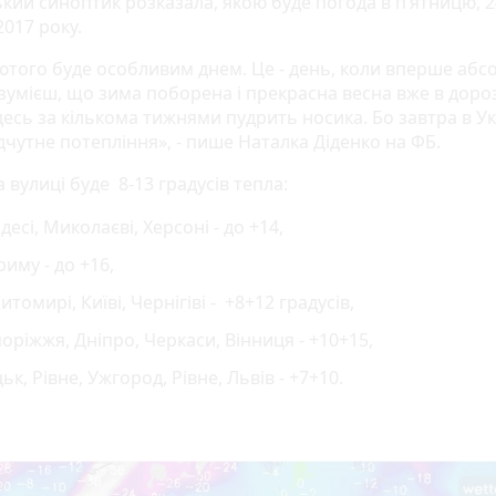
ький синоптик розказала, якою буде погода в п’ятницю, 2
017 року.
лютого буде особливим днем. Це - день, коли вперше аб
зумієш, що зима поборена і прекрасна весна вже в дороз
десь за кількома тижнями пудрить носика. Бо завтра в Ук
дчутне потепління», - пише Наталка Діденко на ФБ.
 вулиці буде 8-13 градусів тепла:
десі, Миколаєві, Херсоні - до +14,
риму - до +16,
итомирі, Київі, Чернігіві - +8+12 градусів,
оріжжя, Дніпро, Черкаси, Вінниця - +10+15,
ьк, Рівне, Ужгород, Рівне, Львів - +7+10.