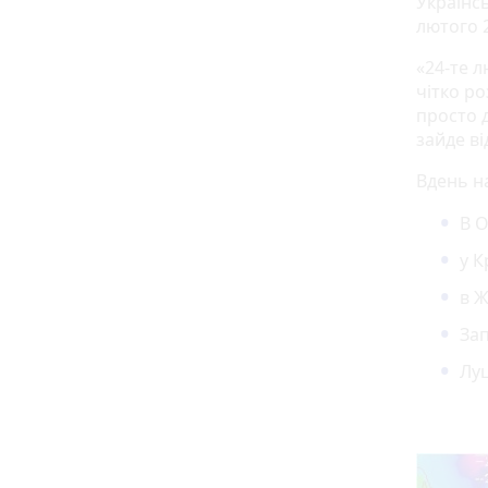
Українс
лютого 2
«24-те 
чітко ро
просто 
зайде ві
Вдень на
В О
у К
в Ж
Зап
Луц