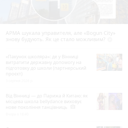
АРМА шукала управителя, але «Bogun City»
знову будують. Як це стало можливим?
play_circle_filled
«Пакунок школяра»: де у Вінниці
витратити державну допомогу на
підготовку до школи (партнерський
проєкт)
3 серпня 2026 р.
Від Вінниці — до Парижа й Китаю: як
місцева школа bellydance виховує
нове покоління танцівниць
photo_camera
Вчора о 18:40