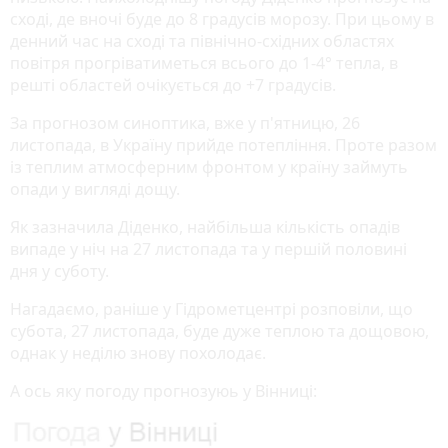
сході, де вночі буде до 8 градусів морозу. При цьому в
денний час на сході та північно-східних областях
повітря прогріватиметься всього до 1-4° тепла, в
решті областей очікується до +7 градусів.
За прогнозом синоптика, вже у п'ятницю, 26
листопада, в Україну прийде потепління. Проте разом
із теплим атмосферним фронтом у країну займуть
опади у вигляді дощу.
Як зазначила Діденко, найбільша кількість опадів
випаде у ніч на 27 листопада та у першій половині
дня у суботу.
Нагадаємо, раніше у Гідрометцентрі розповіли, що
субота, 27 листопада, буде дуже теплою та дощовою,
однак у неділю знову похолодає.
А ось яку погоду прогнозуюь у Вінниці: