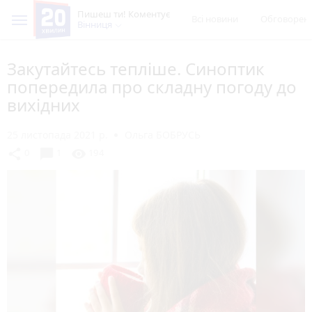
Пишеш ти! Коментує
Всі новини
Обговорен
Вінниця
Закутайтесь тепліше. Синоптик
попередила про складну погоду до
вихідних
25 листопада 2021 р.
Ольга БОБРУСЬ
chat_bubble
share
visibility
0
1
194