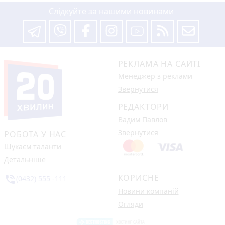
Слідкуйте за нашими новинами
РЕКЛАМА НА САЙТІ
Менеджер з реклами
Звернутися
РЕДАКТОРИ
Вадим Павлов
Звернутися
РОБОТА У НАС
Шукаєм таланти
Детальніше
КОРИСНЕ
phone_in_talk
(0432) 555 -111
Новини компаній
Огляди