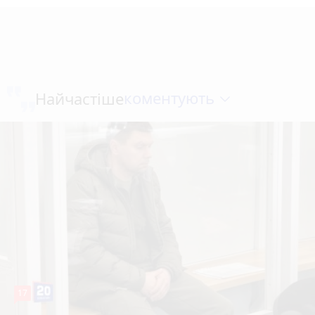
коментують
Найчастіше
17