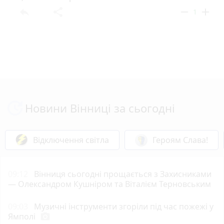
reply
share
remove
add
1
Новини Вінниці за сьогодні
Відключення світла
Героям Слава!
09:12
Вінниця сьогодні прощається з Захисниками
— Олександром Кушніром та Віталієм Терновським
09:03
Музичні інструменти згоріли під час пожежі у
Ямполі
photo_camera