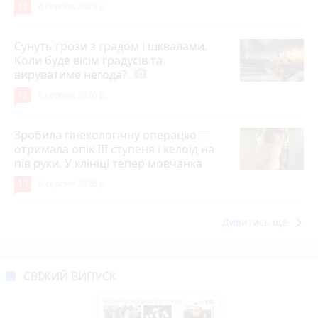
12
6 серпня 2026 р.
Сунуть грози з градом і шквалами.
Коли буде вісім градусів та
вируватиме негода?
photo_camera
12
6 серпня 2026 р.
Зробила гінекологічну операцію —
отримала опік ІІІ ступеня і келоїд на
пів руки. У клініці тепер мовчанка
10
5 серпня 2026 р.
keyboard_arrow_right
Дивитись ще
СВІЖИЙ ВИПУСК