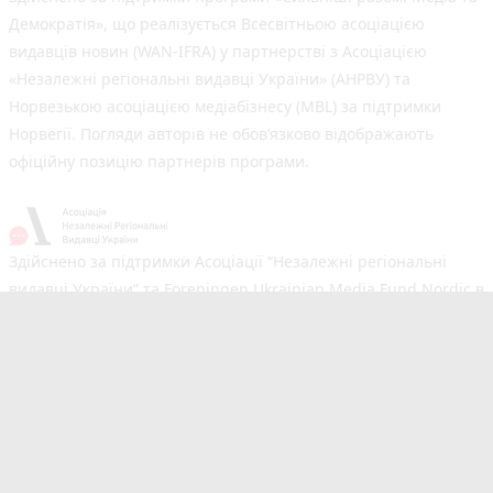
Демократія», що реалізується Всесвітньою асоціацією
видавців новин (WAN-IFRA) у партнерстві з Асоціацією
«Незалежні регіональні видавці України» (АНРВУ) та
Норвезькою асоціацією медіабізнесу (MBL) за підтримки
Норвегії. Погляди авторів не обов’язково відображають
офіційну позицію партнерів програми.
Здійснено за підтримки Асоціації “Незалежні регіональні
видавці України” та Foreningen Ukrainian Media Fund Nordic в
рамках реалізації проєкту Хаб підтримки регіональних медіа.
Погляди авторів не обов'язково збігаються з офіційною
позицією партнерів
Незалежний новинний портал з оперативним висвітленням
подій у Вінниці та області. Сайт новин №1 у Вінниці за
розміром аудиторії. Новини створюються для Вас