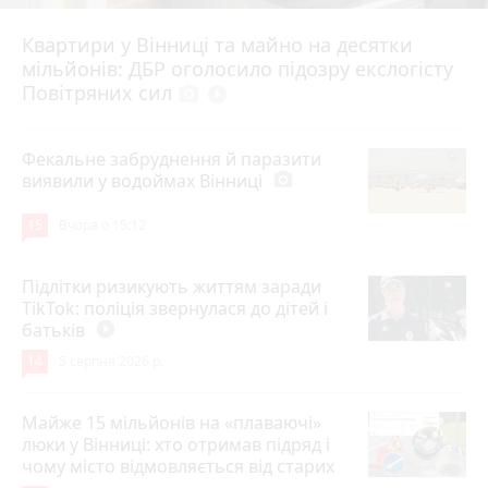
Квартири у Вінниці та майно на десятки
6 серпня 2026 р.
мільйонів: ДБР оголосило підозру екслогісту
Повітряних сил
photo_camera
play_circle_filled
Фекальне забруднення й паразити
виявили у водоймах Вінниці
photo_camera
15
Вчора о 15:12
Підлітки ризикують життям заради
TikTok: поліція звернулася до дітей і
батьків
play_circle_filled
14
5 серпня 2026 р.
Майже 15 мільйонів на «плаваючі»
люки у Вінниці: хто отримав підряд і
чому місто відмовляється від старих