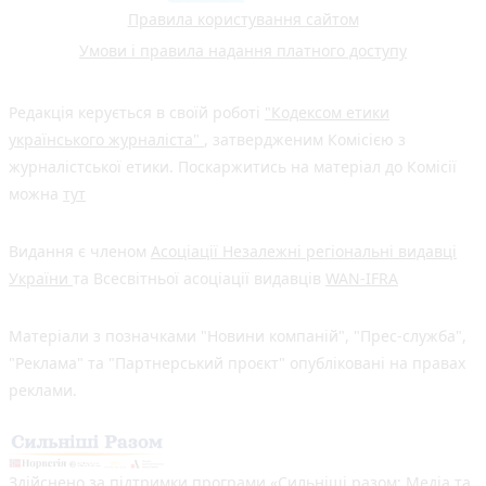
Правила користування сайтом
Умови і правила надання платного доступу
Редакція керується в своїй роботі
"Кодексом етики
українського журналіста"
, затвердженим Комісією з
журналістської етики. Поскаржитись на матеріал до Комісії
можна
тут
Видання є членом
Асоціації Незалежні регіональні видавці
України
та Всесвітньої асоціації видавців
WAN-IFRA
Матеріали з позначками "Новини компаній", "Прес-служба",
"Реклама" та "Партнерський проєкт" опубліковані на правах
реклами.
Здійснено за підтримки програми «Сильніші разом: Медіа та