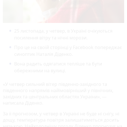
25 листопада, у четвер, в Україні очікуються
посилення вітру та нічні морози.
Про це на своїй сторінці у Facebook попереджає
синоптик Наталія Діденко.
Вона радить одягатися тепліше та бути
обережними на вулиці.
«У четвер сильний вітер південно-західного та
південного напрямів найімовірніший у північних,
західних та центральних областях України», —
написала Діденко.
За її прогнозом, у четвер в Україні не буде ні снігу, ні
дощу, температура повітря залишатиметься досить
низькою. Найхолоднішу погоду Діденко прогнозує на