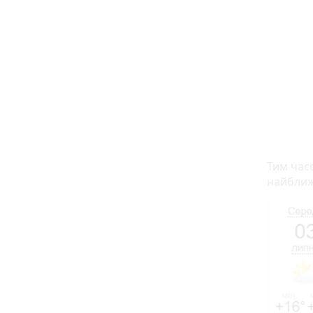
Тим часо
найближч