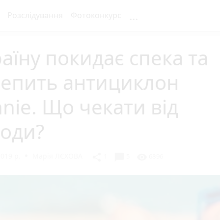
...
Розслідування
Фотоконкурс
аїну покидає спека та
чепить антициклон
nie. Що чекати від
годи?
019 р.
Марія ЛЄХОВА
chat_bubble
share
visibility
1
5
6896