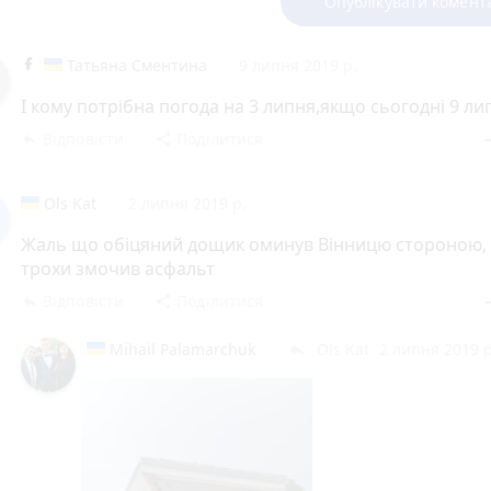
Опублікувати комент
Татьяна Сментина
9 липня 2019 р.
І кому потрібна погода на 3 липня,якщо сьогодні 9 ли
Відповісти
Поділитися
reply
share
rem
Ols Kat
2 липня 2019 р.
Жаль що обiцяний дощик оминув Вiнницю стороною, 
трохи змочив асфальт
Відповісти
Поділитися
reply
share
rem
Mihail Palamarchuk
Ols Kat
2 липня 2019 р
reply