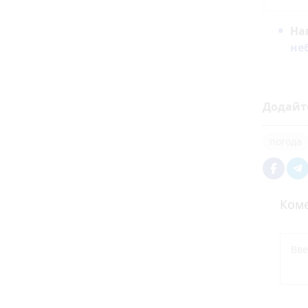
На
не
Додайт
погода
Коме