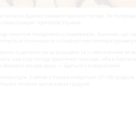
к Наталка Діденко оновила прогноз погоди. За поперед
 спека покидає територію України.
оду синоптик повідомила у соцмережах. Зазначає, що се
 очікується сонячною та з комфортним температурним 
иклон з центром аж за Ірландією та з симпатичним ім`я
чить нам суху погоду практично повсюди, хіба в Карпата
 ймовірні місцеві дощі, — йдеться у повідомленні.
ператури. 3 липня в Україні очікується +21+28 градусів. 
Україні посвіжіє ще на кілька градусів.