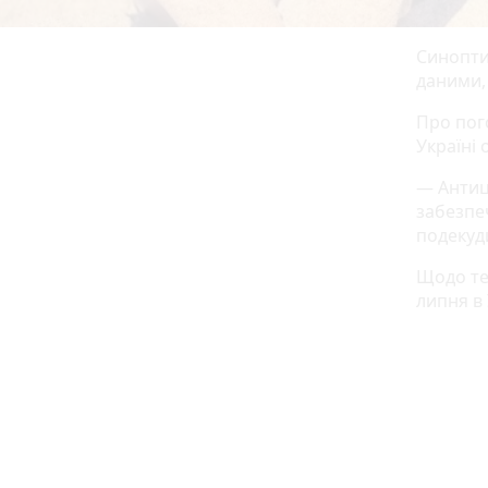
Синопти
даними,
Про пог
Україні
— Антиц
забезпе
подекуди
Щодо тем
липня в 