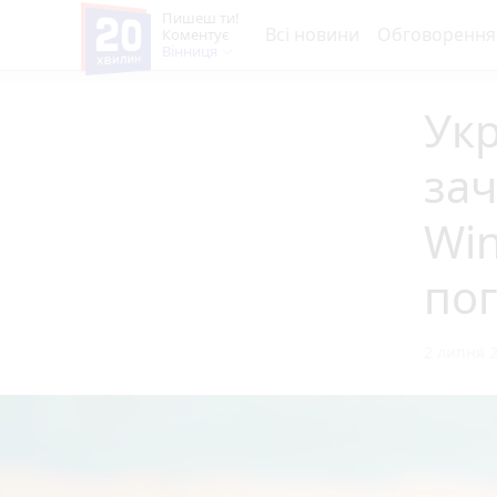
Пишеш ти!
Всі новини
Обговорення
Коментує
Вінниця
Укр
за
Win
по
2 липня 2