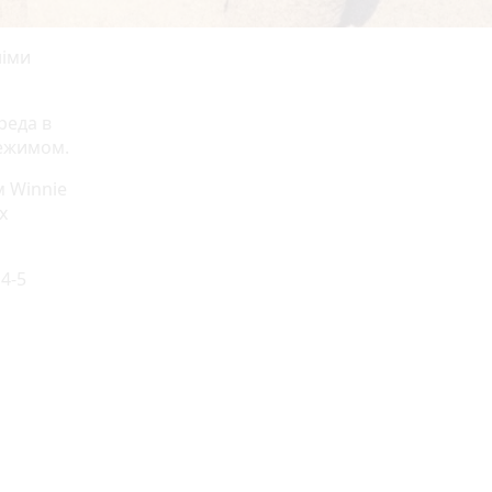
німи
реда в
режимом.
м Winnie
х
4-5