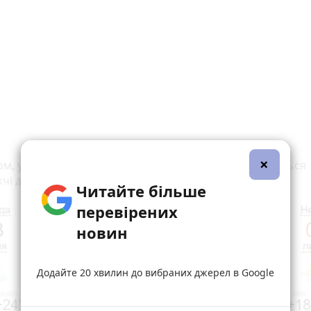
×
м, у Вінниці за даними сайту sinoptik.ua протримається
і дні така погода:
Читайте більше
перевірених
новин
Додайте 20 хвилин до вибраних джерел в Google