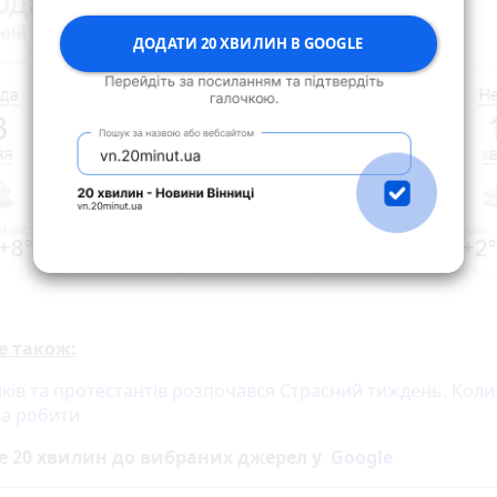
ДОДАТИ 20 ХВИЛИН В GOOGLE
е також:
иків та протестантів розпочався Страсний тиждень. Коли
а робити
е 20 хвилин до вибраних джерел у
Google