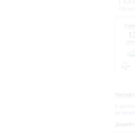
Читайт
У катол
не можн
Додайт