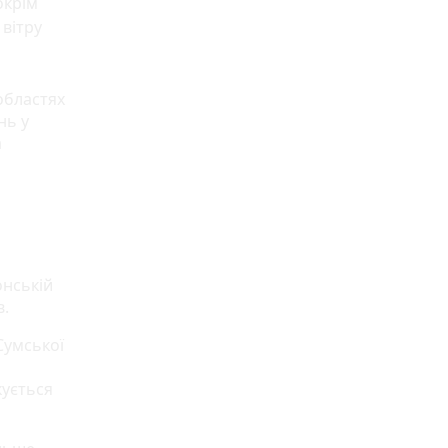
окрім
 вітру
 областях
нь у
а
онській
в.
Сумської
кується