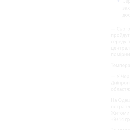
Сер
зах
дос
— Сьогод
пройдуть
середу п
централ
помірни
Темпера
— У Черн
Дніпропе
областя
На Одещ
потрапля
Житомир
+9+14 гр