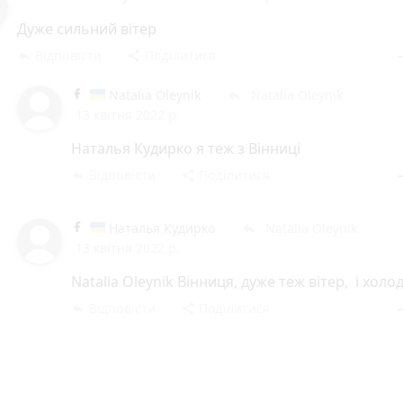
Дуже сильний вітер
Відповісти
Поділитися
reply
share
rem
Natalia Oleynik
Natalia Oleynik
reply
13 квітня 2022 р.
Наталья Кудирко я теж з Вінниці
Відповісти
Поділитися
reply
share
rem
Наталья Кудирко
Natalia Oleynik
reply
13 квітня 2022 р.
Natalia Oleynik Вінниця, дуже теж вітер, і холо
Відповісти
Поділитися
reply
share
rem