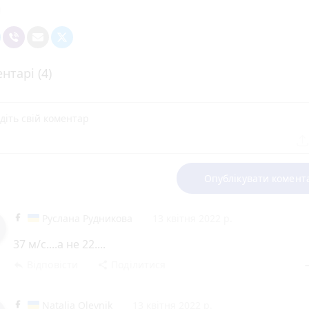
нтарі (4)
Опублікувати комент
Руслана Рудникова
13 квітня 2022 р.
37 м/с....а не 22....
Відповісти
Поділитися
reply
share
rem
Natalia Oleynik
13 квітня 2022 р.