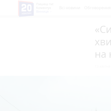
Пишеш ти!
Всі новини
Обговорення
Коментує
Вінниця
​​​
хви
на 
13 квітня