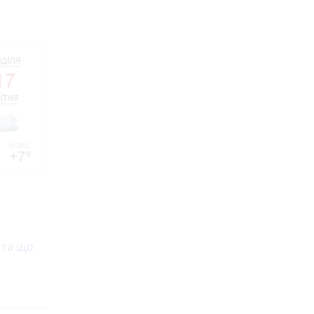
 та що