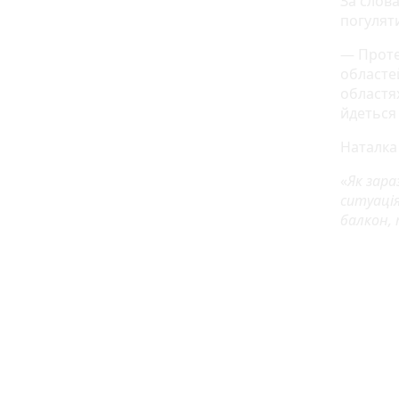
За слова
погулят
— Проте 
областей
областя
йдеться 
Наталка
«
Як зара
ситуація
балкон,