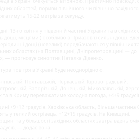
еда в Україні очікується вітряною. Практично повсюди, 
ідних областей, пориви північного чи північно-західного
ягатимуть 15-22 метрів за секунду.
ні, 13-го квітня у південній частині України та в східних
 дощі, місцями ( особливо в Приазов'ї) сильні дощі. Вде
еріодичні дощі (невеликі) передбачаються у північних т
ьних областях (на Полтавщині, Дніпропетровщині — до
х, — прогнозує синоптик Наталка Діденко.
тура повітря в Україні буде неоднорідною.
ігівській, Полтавській, Черкаській, Кіровоградській,
тровській, Запорізькій, Донецькій, Миколаївській, Херс
х та в Криму переважатиме холодна погода, +4+9 градусі
ині +9+12 градусів. Харківська область, більша частина 
ть у теплий острівець, +12+15 градусів. На Київщині,
щині та у більшості західних областях завтра вдень очі
адусів, — додає вона.