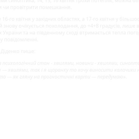
ми синоптика, 14, 15, 16 квітня трохи потепліє, можна б
и чи провітрити помешкання.
16-го квітня у західних областях, а 17-го квітня у більшос
 знову очікується похолодання, до +4+8 градусів, лише в
х України та на південному сході втримається тепла пого
у повідомленні.
 Діденко пише:
з психологічний стан - хвилями, новини - хвилями, синоп
 — хвилями, так і я щоранку то хочу виносити калачики 
 то — як гляну на прогностичні карти — передумаю
».