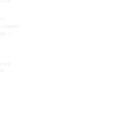
ільше
ті
 східних
да, —
тична
на