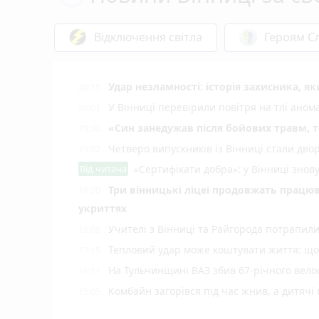
Відключення світла
Героям Сл
Удар незламності: історія захисника, я
20:15
У Вінниці перевірили повітря на тлі ано
20:01
«Син занедужав після бойових травм, то
19:30
Четверо випускників із Вінниці стали д
19:02
Від читача
«Сертифікати добра»: у Вінниці знов
Три вінницькі ліцеї продовжать працюв
18:20
укриттях
Учителі з Вінниці та Райгорода потрапил
18:09
Тепловий удар може коштувати життя: що 
17:15
На Тульчинщині ВАЗ збив 67-річного вело
16:11
Комбайн загорівся під час жнив, а дитячі
15:05
У Вінниці зафіксували новий температур
14:06