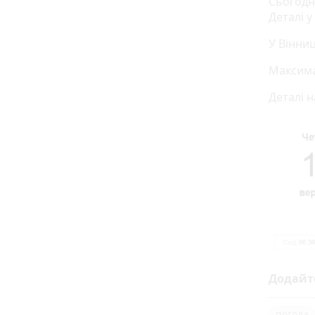
Сьогодні
Деталі у
У Вінни
Максима
Деталі н
Додайт
погода