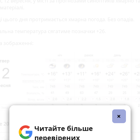
, 12 вересня, у місті за прогнозами синоптиків хмарно та
 матеріалі.
ці цього дня протримається хмарна погода. Без опадів.
льна температура сягатиме позначки +26.
а зображенні:
×
е 20 хвилин до вибраних джерел у
Google
Читайте більше
перевірених
місто