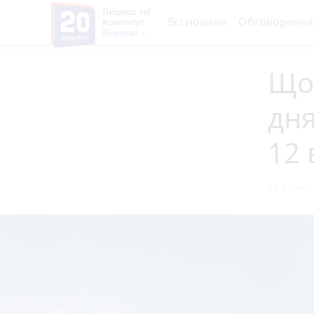
Пишеш ти!
Всі новини
Обговорення
Коментує
Вінниця
Що 
дня
12 
12 вересн