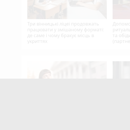
Три вінницькі ліцеї продовжать
Допомо
працювати у змішаному форматі:
ритуаль
де саме і чому бракує місць в
та обід
укриттях
(партне
а
ють
мільярди
mode_comment
7
Вступна кампанія побила рекорд
Сергій 
— майже 1,2 мільйона заяв. Які
заступ
університети у Вінниці стали
ЗСУ — 