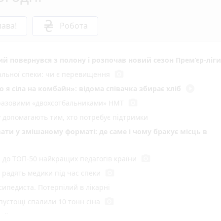
ава!
Робота
кий повернувся з полону і розпочав новий сезон Прем’єр-ліги
photo_camera
мальної спеки: чи є перевищення
play_circle_filled
 я сіла на комбайн»: відома співачка збирає хліб
photo_camera
воразовими «двохсотбальниками» НМТ
у допомагають тим, хто потребує підтримки
ати у змішаному форматі: де саме і чому бракує місць в
photo_camera
и до ТОП-50 найкращих педагогів країни
photo_camera
радять медики під час спеки
сипедиста. Потерпілий в лікарні
photo_camera
 пустощі спалили 10 тонн сіна
ний рекорд