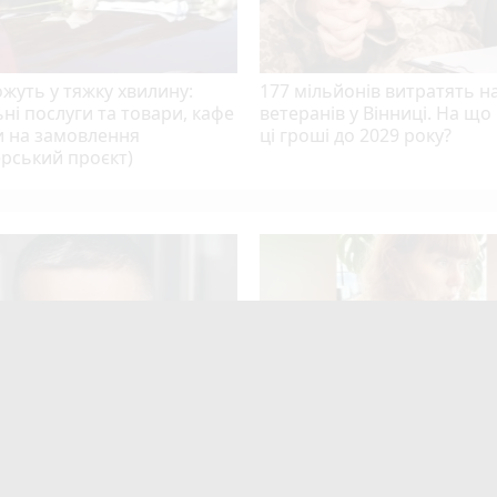
жуть у тяжку хвилину:
177 мільйонів витратять н
ні послуги та товари, кафе
ветеранів у Вінниці. На що
и на замовлення
ці гроші до 2029 року?
рський проєкт)
mode_comment
10
Собко з Літина стане
Зробила гінекологічну опе
ником Головнокомандувача
— отримала опік ІІІ ступеня
ЗМІ
келоїд на пів руки. У клініц
play_circle_filled