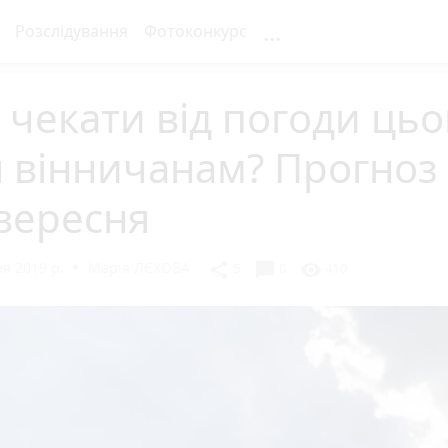
...
Розслідування
Фотоконкурс
чекати від погоди цьо
 вінничанам? Прогноз
вересня
я 2019 р.
Марія ЛЄХОВА
chat_bubble
share
visibility
5
0
410