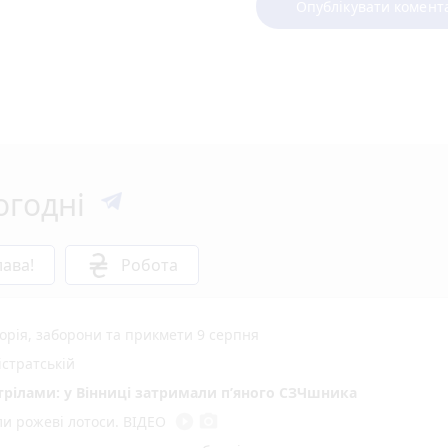
Опублікувати комент
огодні
ава!
Робота
торія, заборони та прикмети 9 серпня
стратській
стрілами: у Вінниці затримали п’яного СЗЧшника
play_circle_filled
photo_camera
ли рожеві лотоси. ВІДЕО