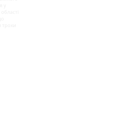
я у
 області
до
и трохи