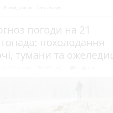
...
Розслідування
Фотоконкурс
гноз погоди на 21
топада: похолодання
чі, тумани та ожеледи
ада 2017 р.
Марія ЛЄХОВА
chat_bubble
share
visibility
22
0
1690