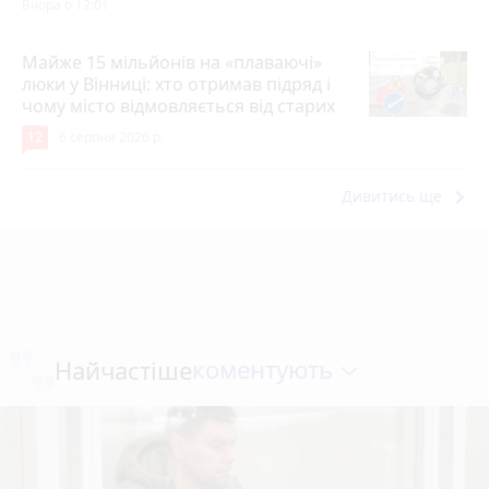
Вчора о 12:01
Майже 15 мільйонів на «плаваючі»
люки у Вінниці: хто отримав підряд і
чому місто відмовляється від старих
12
6 серпня 2026 р.
keyboard_arrow_right
Дивитись ще
коментують
Найчастіше