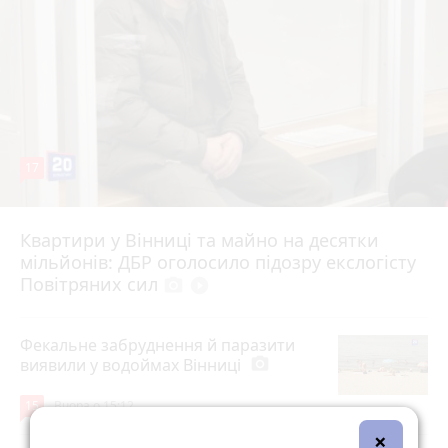
17
Квартири у Вінниці та майно на десятки
6 серпня 2026 р.
мільйонів: ДБР оголосило підозру екслогісту
Повітряних сил
photo_camera
play_circle_filled
Фекальне забруднення й паразити
виявили у водоймах Вінниці
photo_camera
15
Вчора о 15:12
×