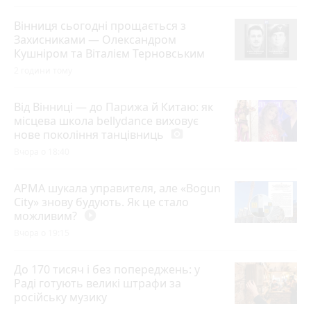
Вінниця сьогодні прощається з
Захисниками — Олександром
Кушніром та Віталієм Терновським
2 години тому
Від Вінниці — до Парижа й Китаю: як
місцева школа bellydance виховує
нове покоління танцівниць
photo_camera
Вчора о 18:40
АРМА шукала управителя, але «Bogun
City» знову будують. Як це стало
можливим?
play_circle_filled
Вчора о 19:15
До 170 тисяч і без попереджень: у
Раді готують великі штрафи за
російську музику