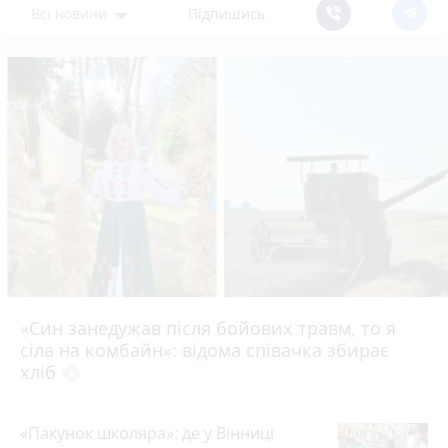
Всі новини
Підпишись
«Син занедужав після бойових травм, то я
сіла на комбайн»: відома співачка збирає
хліб
play_circle_filled
«Пакунок школяра»: де у Вінниці