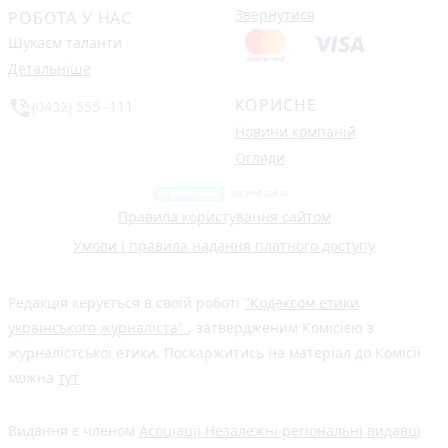
Звернутися
РОБОТА У НАС
Шукаєм таланти
Детальніше
КОРИСНЕ
phone_in_talk
(0432) 555 -111
Новини компаній
Огляди
Правила користування сайтом
Умови і правила надання платного доступу
Редакція керується в своїй роботі
"Кодексом етики
українського журналіста"
, затвердженим Комісією з
журналістської етики. Поскаржитись на матеріал до Комісії
можна
тут
Видання є членом
Асоціації Незалежні регіональні видавці