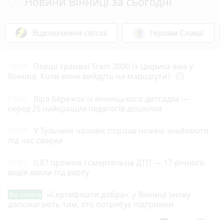
Новини Вінниці за сьогодні
Відключення світла
Героям Слава!
14:08
Перші трамваї Tram 2000 із Цюриха вже у
Вінниці. Коли вони вийдуть на маршрути?
photo_camera
13:47
Віра Бережок із вінницького дитсадка —
серед 25 найкращих педагогів дошкілля
13:34
У Тульчині чоловік порізав ножем знайомого
під час сварки
13:01
0,87 проміле і смертельна ДТП — 17-річного
водія взяли під варту
«Сертифікати добра»: у Вінниці знову
Від читача
допомагають тим, хто потребує підтримки