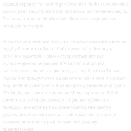
видавці України” та Foreningen Ukrainian Media Fund Nordic в
рамках реалізації проєкту Хаб підтримки регіональних медіа.
Погляди авторів не обов'язково збігаються з офіційною
позицією партнерів
Незалежний новинний портал з оперативним висвітленням
подій у Вінниці та області. Сайт новин №1 у Вінниці за
розміром аудиторії. Новини створюються для Вас
мультимедійною редакцією RIA та 20minut.ua. Ми
висвітлюємо важливі та цікаві події, людей, життя Вінниці.
Редакція запрошує читачів додавати власні новини в розділ
"Від читачів". Сайт 20minut.ua входить до видавничої групи
RIA Media, яка також є частиною Медіа корпорації RIA ©
20minut.ua. Усі права захищені. Будь-яка публiкацiя,
передрук чи наступне поширення матеріалів сайту у
друкованих або електронних засобах масової інформації
можлива винятково у разі письмового дозволу
правовласника.