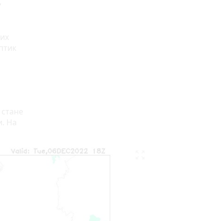
,
них
птик
, стане
и. На
