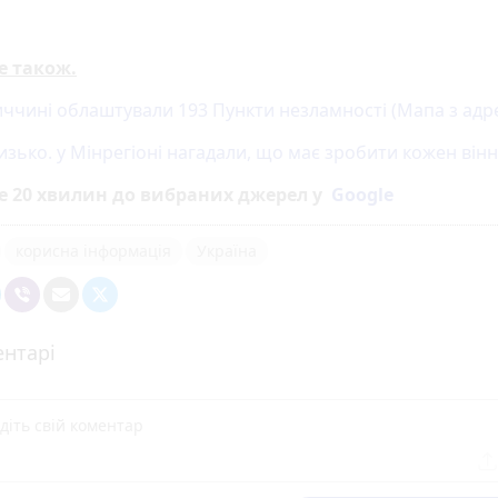
е також.
иччині облаштували 193 Пункти незламності (Мапа з адр
изько. у Мінрегіоні нагадали, що має зробити кожен ві
е 20 хвилин до вибраних джерел у
Google
корисна інформація
Україна
нтарі