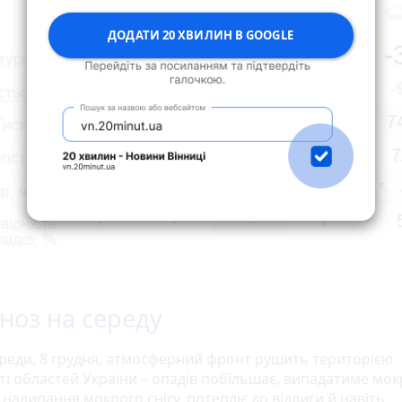
ДОДАТИ 20 ХВИЛИН В GOOGLE
ноз на середу
ереди, 8 грудня, атмосферний фронт рушить територією
і областей України – опадів побільшає, випадатиме мокр
налипання мокрого снігу, потепліє до відлиги й навіть