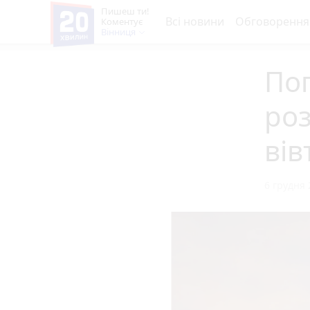
Пишеш ти!
Всі новини
Обговорення
Коментує
Вінниця
Пог
роз
вів
6 грудня 