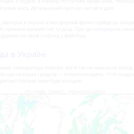
годні, 6 грудня, в Україну поступово зайде нова, тепліша
ітряна маса. Детальніший прогноз читайте далі.
, вівторок в Україні атмосферний фронт підійде до захід
й і принесе мокрий сніг та дощ. Про це
попередила
сино
Діденко на своїй сторінці у фейсбуці.
да в Україні
овами, температура повітря, яка й так не низька на заході
ю ще на кілька градусів — очікується вдень +1+4 градус
риторії України поки буде холодно.