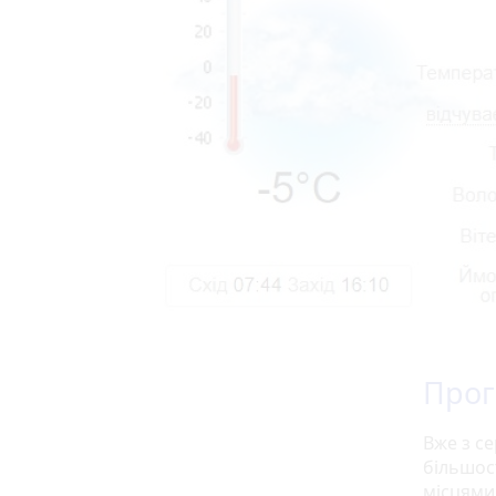
Прог
Вже з с
більшост
місцями 