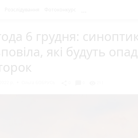
...
Розслідування
Фотоконкурс
ода 6 грудня: синопти
повіла, які будуть опад
торок
2022 р.
Ольга БОБРУСЬ
chat_bubble
share
visibility
0
0
211