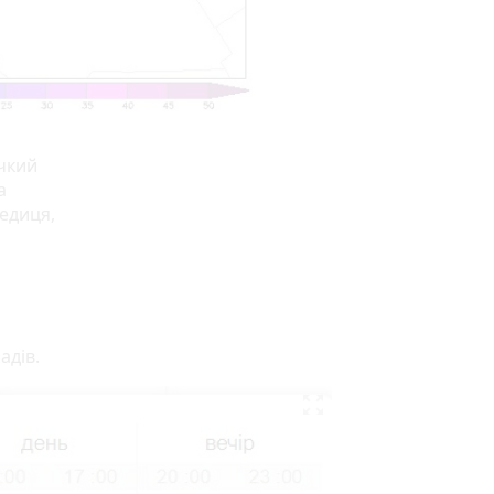
учкий
а
ледиця,
адів.
