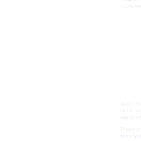
незначн
За прог
суцільн
минулог
Також р
телефо