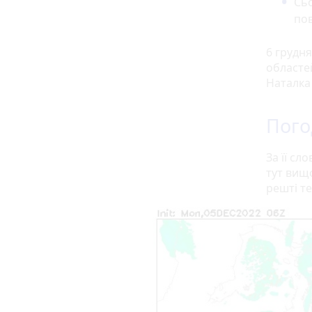
Сьо
пов
6 грудня
областе
Наталка 
Пого
За її сл
тут вищо
решті те