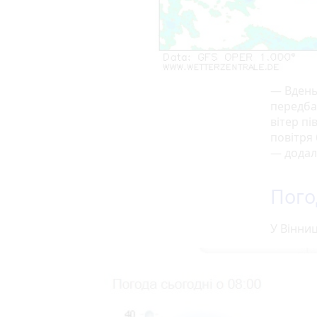
— Вдень
передба
вітер п
повітря 
— додал
Пого
У Вінниц