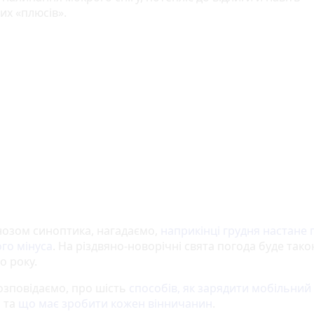
их «плюсів».
нозом синоптика, нагадаємо,
наприкінці грудня настане 
ого мінуса
. На різдвяно-новорічні свята погода буде такою
о року.
озповідаємо, про шість
способів, як зарядити мобільний
н
та
що має зробити кожен вінничанин
.