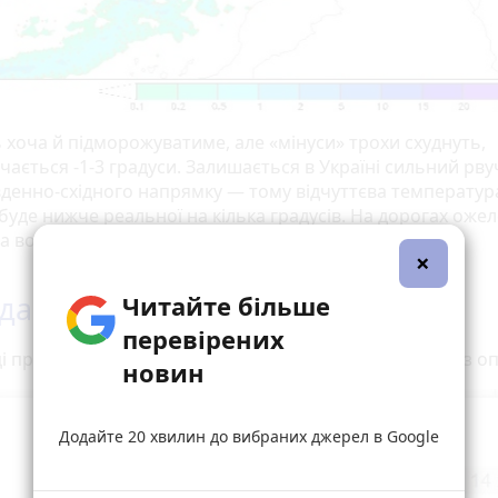
 хоча й підморожуватиме, але «мінуси» трохи схуднуть,
чається -1-3 градуси. Залишається в Україні сильний рв
івденно-східного напрямку — тому відчуттєва температур
буде нижче реальної на кілька градусів. На дорогах оже
а вона.
×
да у Вінниці
Читайте більше
перевірених
і протягом усього дня небо буде вкрите хмарами. Без оп
новин
Додайте 20 хвилин до вибраних джерел в Google