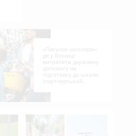
photo_camera
«Пакунок школяра»:
де у Вінниці
витратити державну
допомогу на
підготовку до школи
(партнерський
проєкт)
Удар незл
захисник
полону і