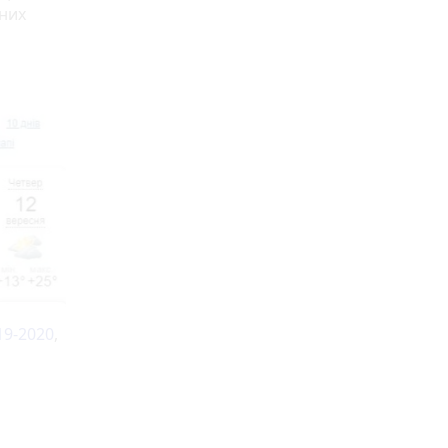
них
19-2020
,