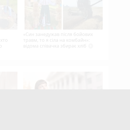
Прем’єр-
«Син занедужав після бойових
 хто
травм, то я сіла на комбайн»:
о
відома співачка збирає хліб
play_circle_filled
Квартири
десятки 
підозру е
photo_camera
play_circle_filled
mode_comment
mode_comment
7
17
а
Вступна кампанія побила рекорд