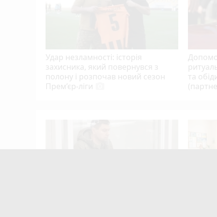
Удар незламності: історія
Допомо
захисника, який повернувся з
ритуаль
полону і розпочав новий сезон
та обід
Прем’єр-ліги
(партне
photo_camera
 рекорд
в. Які
тали
mode_comment
17
Квартири у Вінниці та майно на
Три він