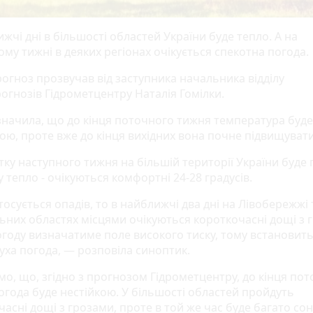
жчі дні в більшості областей України буде тепло. А на
му тижні в деяких регіонах очікується спекотна погода.
рогноз прозвучав від заступника начальника відділу
огнозів Гідрометцентру Наталія Гомілки.
значила, що до кінця поточного тижня температура буде
ою, проте вже до кінця вихідних вона почне підвищувати
ку наступного тижня на більшій території України буде 
 тепло - очікуються комфортні 24-28 градусів.
сується опадів, то в найближчі два дні на Лівобережжі 
ьних областях місцями очікуються короткочасні дощі з 
погоду визначатиме поле високого тиску, тому встановит
суха погода, — розповіла синоптик.
мо, що, згідно з прогнозом Гідрометцентру, до кінця по
огода буде нестійкою. У більшості областей пройдуть
асні дощі з грозами, проте в той же час буде багато сон