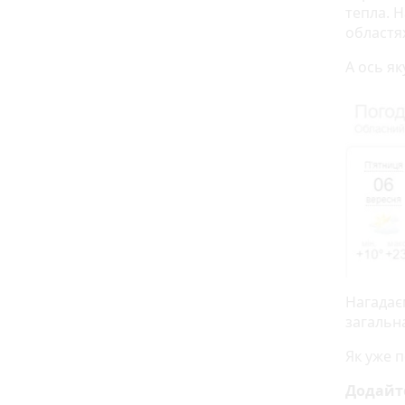
тепла. 
областях
А ось як
Нагадає
загальна
Як уже 
Додайт