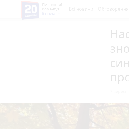
Пишеш ти!
Всі новини
Обговорення
Коментує
Вінниця
Нас
зно
си
пр
7 вересня