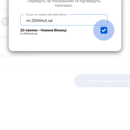
місто
нтарі
Опублікувати комент