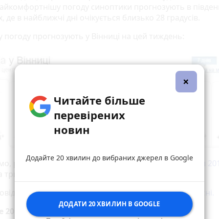
Найкомфортнішу погоду синоптики прогнозують в півден
, де в найближчі дні очікується близько 28 градусів.
у погоду прогнозують у Вінниці на цей тиждень:
×
Читайте більше
перевірених
новин
Додайте 20 хвилин до вибраних джерел в Google
мо, раніше
з'явився графік із датами шкільних канікул 20
 тривалість яких не перевищує 30 днів.
повідомляли,
синоптики розповіли про погоду в вересні.
ДОДАТИ 20 ХВИЛИН В GOOGLE
е 20 хвилин до вибраних джерел у
Google