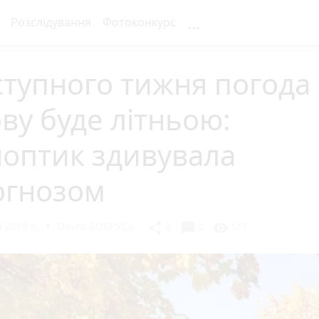
...
Розслідування
Фотоконкурс
тупного тижня погода
ву буде літньою:
ноптик здивувала
огнозом
 2019 р.
Ольга БОБРУСЬ
chat_bubble
share
visibility
0
0
127