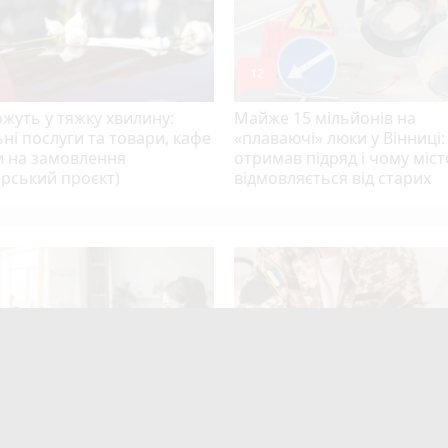
mode_comment
12
жуть у тяжку хвилину:
Майже 15 мільйонів на
ні послуги та товари, кафе
«плаваючі» люки у Вінниці:
и на замовлення
отримав підряд і чому міст
рський проєкт)
відмовляється від старих
ницькі ліцеї продовжать
177 мільйонів витратять н