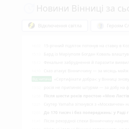
Новини Вінниці за сь
Відключення світла
Героям Сл
15-річний підліток потонув на ставку в Ко
16:02
Бард із Маріуполя Богдан Коваль влашту
15:13
Фекальне забруднення й паразити виявил
15:12
Сказ атакує Вінниччину — за місяць майж
14:10
Від читача
«Сертифікати добра»: у Вінниці знов
росія не припиняє штурми — за добу на фр
13:32
Після шести років простою «Мою Ластів
12:56
Скутер Yamaha зіткнувся з «Москвичем» на
12:21
До 170 тисяч і без попереджень: у Раді
12:01
Після рекордної спеки Вінниччину накриє
11:41