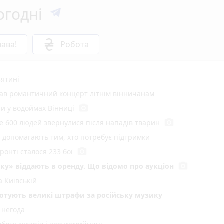
огодні
ава!
Робота
зятині
вав романтичний концерт літнім вінничанам
photo_camera
и у водоймах Вінниці
photo_camera
е 600 людей звернулися після нападів тварин
у допомагають тим, хто потребує підтримки
photo_camera
онті сталося 233 бої
photo_camera
ку» віддають в оренду. Що відомо про аукціон
 Київській
 готують великі штрафи за російську музику
 негода