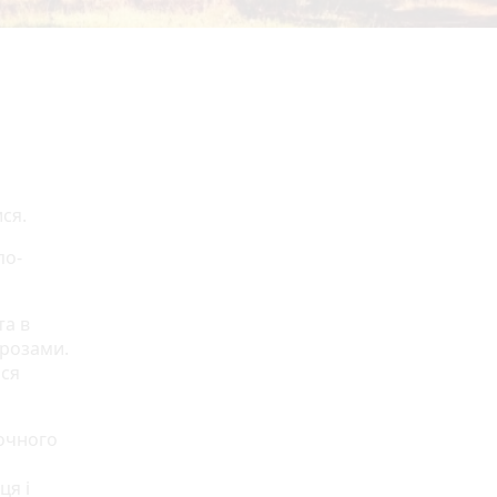
ся.
по-
та в
грозами.
ься
точного
ця і