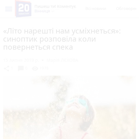
Пишеш ти! Коментує
Всі новини
Обговорен
Вінниця
«Літо нарешті нам усміхнеться»:
синоптик розповіла коли
повернеться спека
15 липня 2019 р.
Марія ЛЄХОВА
chat_bubble
share
visibility
1
0
1978