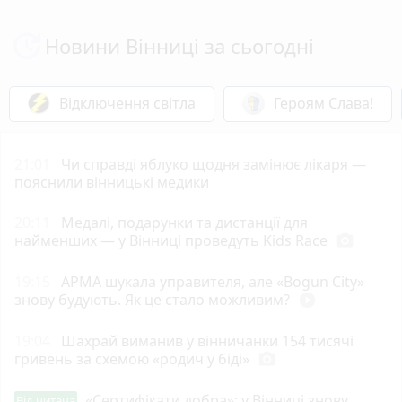
Новини Вінниці за сьогодні
Відключення світла
Героям Слава!
21:01
Чи справді яблуко щодня замінює лікаря —
пояснили вінницькі медики
20:11
Медалі, подарунки та дистанції для
найменших — у Вінниці проведуть Kids Race
photo_camera
19:15
АРМА шукала управителя, але «Bogun City»
знову будують. Як це стало можливим?
play_circle_filled
19:04
Шахрай виманив у вінничанки 154 тисячі
гривень за схемою «родич у біді»
photo_camera
«Сертифікати добра»: у Вінниці знову
Від читача