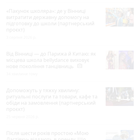
«Пакунок школяра»: де у Вінниці
витратити державну допомогу на
підготовку до школи (партнерський
проєкт)
3 серпня 2026 р.
Від Вінниці — до Парижа й Китаю: як
місцева школа bellydance виховує
нове покоління танцівниць
photo_camera
34 хвилини тому
Допоможуть у тяжку хвилину:
ритуальні послуги та товари, кафе та
обіди на замовлення (партнерський
проєкт)
25 червня 2026 р.
Після шести років простою «Мою
Ластівку» віддають в оренду. Що