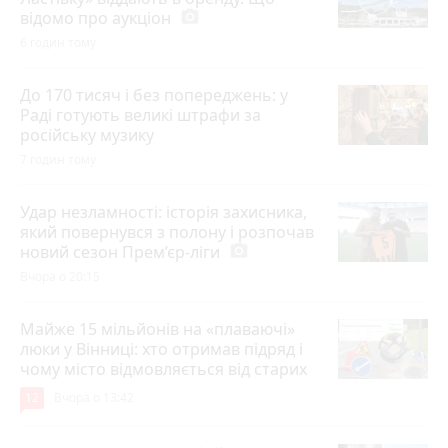
відомо про аукціон
photo_camera
6 годин тому
До 170 тисяч і без попереджень: у
Раді готують великі штрафи за
російську музику
7 годин тому
Удар незламності: історія захисника,
який повернувся з полону і розпочав
новий сезон Прем’єр-ліги
photo_camera
Вчора о 20:15
Майже 15 мільйонів на «плаваючі»
люки у Вінниці: хто отримав підряд і
чому місто відмовляється від старих
12
Вчора о 13:42