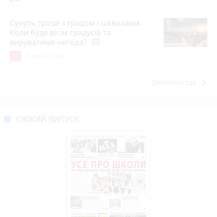
Сунуть грози з градом і шквалами.
Коли буде вісім градусів та
вируватиме негода?
photo_camera
11
Вчора о 12:44
keyboard_arrow_right
Дивитись ще
СВІЖИЙ ВИПУСК