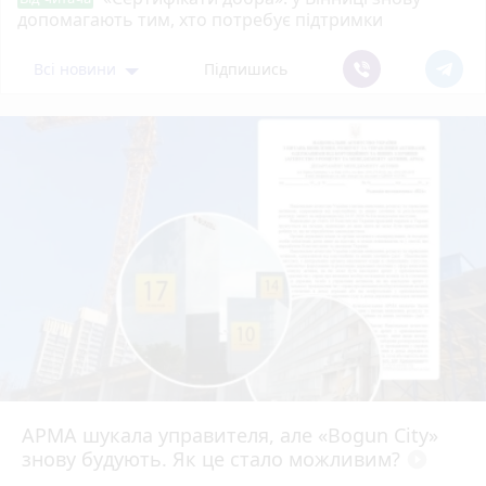
допомагають тим, хто потребує підтримки
Всі новини
Підпишись
АРМА шукала управителя, але «Bogun City»
знову будують. Як це стало можливим?
play_circle_filled