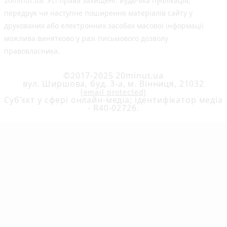
20minut.ua. Усі права захищені. Будь-яка публiкацiя,
передрук чи наступне поширення матеріалів сайту у
друкованих або електронних засобах масової інформації
можлива винятково у разі письмового дозволу
правовласника.
©2017-2025 20minut.ua
вул. Ширшова, буд. 3-а, м. Вінниця, 21032
[email protected]
Cуб'єкт у сфері онлайн-медіа; ідентифікатор медіа
- R40-02726.