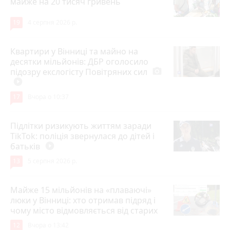
майже на 20 тисяч гривень
19
4 серпня 2026 р.
Квартири у Вінниці та майно на
десятки мільйонів: ДБР оголосило
підозру екслогісту Повітряних сил
photo_camera
play_circle_filled
17
Вчора о 10:37
Підлітки ризикують життям заради
TikTok: поліція звернулася до дітей і
батьків
play_circle_filled
13
5 серпня 2026 р.
Майже 15 мільйонів на «плаваючі»
люки у Вінниці: хто отримав підряд і
чому місто відмовляється від старих
12
Вчора о 13:42