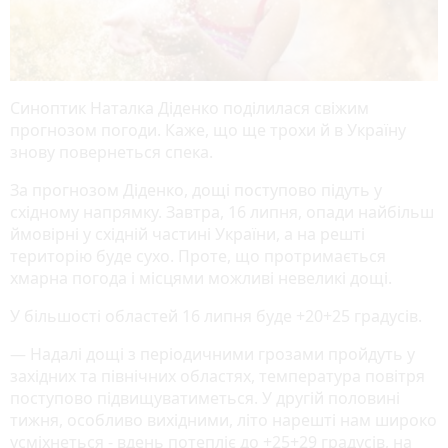
Синоптик Наталка Діденко поділилася свіжим
прогнозом погоди. Каже, що ще трохи й в Україну
знову повернеться спека.
За прогнозом Діденко, дощі поступово підуть у
східному напрямку. Завтра, 16 липня, опади найбільш
ймовірні у східній частині України, а на решті
територію буде сухо. Проте, що протримається
хмарна погода і місцями можливі невеликі дощі.
У більшості областей 16 липня буде +20+25 градусів.
— Надалі дощі з періодичними грозами пройдуть у
західних та північних областях, температура повітря
поступово підвищуватиметься. У другій половині
тижня, особливо вихідними, літо нарешті нам широко
усміхнеться - вдень потепліє до +25+29 градусів, на