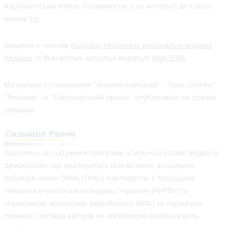
журналістської етики. Поскаржитись на матеріал до Комісії
можна
тут
Видання є членом
Асоціації Незалежні регіональні видавці
України
та Всесвітньої асоціації видавців
WAN-IFRA
Матеріали з позначками "Новини компаній", "Прес-служба",
"Реклама" та "Партнерський проєкт" опубліковані на правах
реклами.
Здійснено за підтримки програми «Сильніші разом: Медіа та
Демократія», що реалізується Всесвітньою асоціацією
видавців новин (WAN-IFRA) у партнерстві з Асоціацією
«Незалежні регіональні видавці України» (АНРВУ) та
Норвезькою асоціацією медіабізнесу (MBL) за підтримки
Норвегії. Погляди авторів не обов’язково відображають