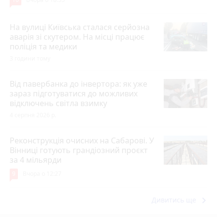
На вулиці Київська сталася серйозна
аварія зі скутером. На місці працює
поліція та медики
3 години тому
Від павербанка до інвертора: як уже
зараз підготуватися до можливих
відключень світла взимку
4 серпня 2026 р.
Реконструкція очисних на Сабарові. У
Вінниці готують грандіозний проєкт
за 4 мільярди
9
Вчора о 12:27
keyboard_arrow_right
Дивитись ще