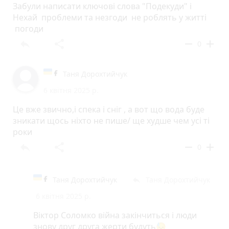
Забули написати ключові слова "Подекуди" і
Нехай проблеми та незгоди не роблять у житті
погоди
reply
share
remove
add
0
Таня Дорохтийчук
6 квітня 2025 р.
Це вже звично,і спека і сніг , а вот що вода буде
зникати щось ніхто не пише/ ще худше чем усі ті
роки
reply
share
remove
add
0
Таня Дорохтийчук
Таня Дорохтийчук
reply
6 квітня 2025 р.
Віктор Соломко війна закінчиться і люди
знову друг друга жерти будуть😓