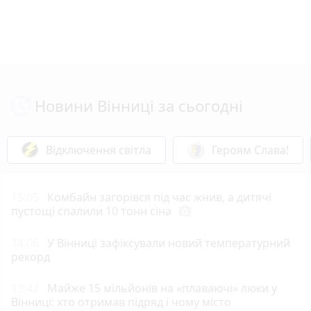
Новини Вінниці за сьогодні
Відключення світла
Героям Слава!
15:05
Комбайн загорівся під час жнив, а дитячі
пустощі спалили 10 тонн сіна
photo_camera
14:06
У Вінниці зафіксували новий температурний
рекорд
13:42
Майже 15 мільйонів на «плаваючі» люки у
Вінниці: хто отримав підряд і чому місто