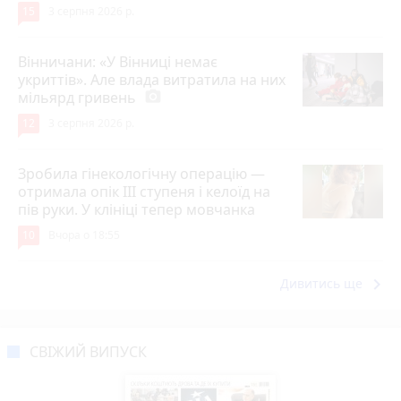
15
3 серпня 2026 р.
Вінничани: «У Вінниці немає
укриттів». Але влада витратила на них
мільярд гривень
photo_camera
12
3 серпня 2026 р.
Зробила гінекологічну операцію —
отримала опік ІІІ ступеня і келоїд на
пів руки. У клініці тепер мовчанка
10
Вчора о 18:55
keyboard_arrow_right
Дивитись ще
СВІЖИЙ ВИПУСК