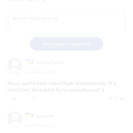
Опублікувати коментар
Natalia Varich
6 квітня 2025 р.
Якщо цього року спека буде аномальною, то в
минулому році вона була нормальною? :)
reply
share
remove
add
0
Веніамін
6 квітня 2025 р.