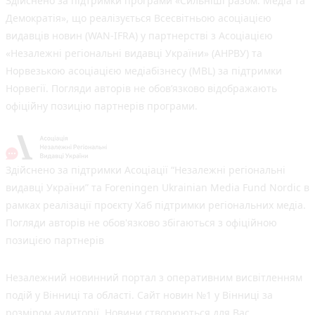
Здійснено за підтримки програми «Сильніші разом: Медіа та
Демократія», що реалізується Всесвітньою асоціацією
видавців новин (WAN-IFRA) у партнерстві з Асоціацією
«Незалежні регіональні видавці України» (АНРВУ) та
Норвезькою асоціацією медіабізнесу (MBL) за підтримки
Норвегії. Погляди авторів не обов’язково відображають
офіційну позицію партнерів програми.
Здійснено за підтримки Асоціації “Незалежні регіональні
видавці України” та Foreningen Ukrainian Media Fund Nordic в
рамках реалізації проєкту Хаб підтримки регіональних медіа.
Погляди авторів не обов'язково збігаються з офіційною
позицією партнерів
Незалежний новинний портал з оперативним висвітленням
подій у Вінниці та області. Сайт новин №1 у Вінниці за
розміром аудиторії. Новини створюються для Вас