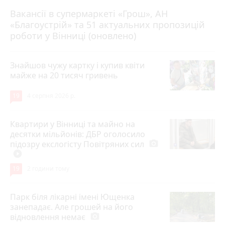
Вакансії в супермаркеті «Грош», АН
4 серпня 2026 р.
«Благоустрій» та 51 актуальних пропозицій
роботи у Вінниці (оновлено)
Знайшов чужу картку і купив квіти
майже на 20 тисяч гривень
19
4 серпня 2026 р.
Квартири у Вінниці та майно на
десятки мільйонів: ДБР оголосило
підозру екслогісту Повітряних сил
photo_camera
play_circle_filled
19
2 години тому
Парк біля лікарні імені Ющенка
занепадає. Але грошей на його
відновлення немає
photo_camera