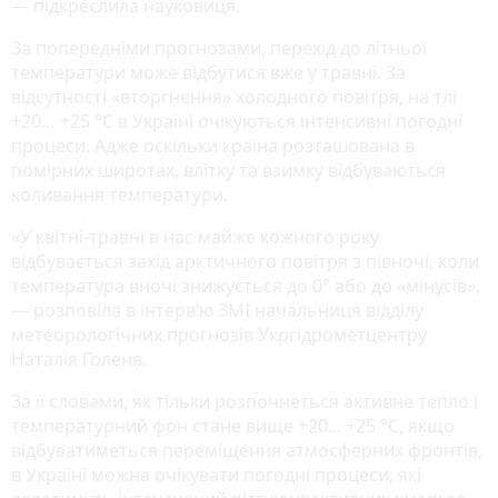
— підкреслила науковиця.
За попередніми прогнозами, перехід до літньої
температури може відбутися вже у травні. За
відсутності «вторгнення» холодного повітря, на тлі
+20… +25 °С в Україні очікуються інтенсивні погодні
процеси. Адже оскільки країна розташована в
помірних широтах, влітку та взимку відбуваються
коливання температури.
«У квітні-травні в нас майже кожного року
відбувається захід арктичного повітря з півночі, коли
температура вночі знижується до 0° або до «мінусів»,
— розповіла в інтерв’ю ЗМІ начальниця відділу
метеорологічних прогнозів Укргідрометцентру
Наталія Голеня.
За її словами, як тільки розпочнеться активне тепло і
температурний фон стане вище +20... +25 °С, якщо
відбуватиметься переміщення атмосферних фронтів,
в Україні можна очікувати погодні процеси, які