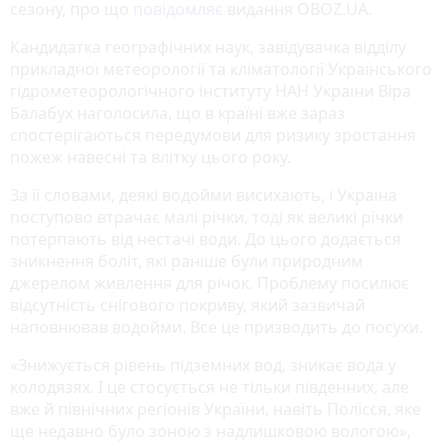
сезону, про що
повідомляє
видання OBOZ.UA.
Кандидатка географічних наук, завідувачка відділу
прикладної метеорології та кліматології Українського
гідрометеорологічного інституту НАН України Віра
Балабух наголосила, що в країні вже зараз
спостерігаються передумови для ризику зростання
пожеж навесні та влітку цього року.
За її словами, деякі водойми висихають, і Україна
поступово втрачає малі річки, тоді як великі річки
потерпають від нестачі води. До цього додається
зникнення боліт, які раніше були природним
джерелом живлення для річок. Проблему посилює
відсутність снігового покриву, який зазвичай
наповнював водойми. Все це призводить до посухи.
«Знижується рівень підземних вод, зникає вода у
колодязях. І це стосується не тільки південних, але
вже й північних регіонів України, навіть Полісся, яке
ще недавно було зоною з надлишковою вологою»,