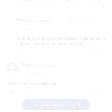
reply
share
remove
add
0
Віктор Соломко
Таня Дорохтийчук
reply
6 квітня 2025 р.
Таня Дорохтийчук її уже немає і буде гірше(((і
війни не треба якщо води не буде
reply
share
remove
add
0
Лена Василюк
6 квітня 2025 р.
Нині кожне літо спекотне.
reply
share
remove
add
0
Дивитись ще 5 відповідей