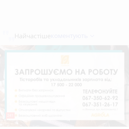
коментують
Найчастіше
241