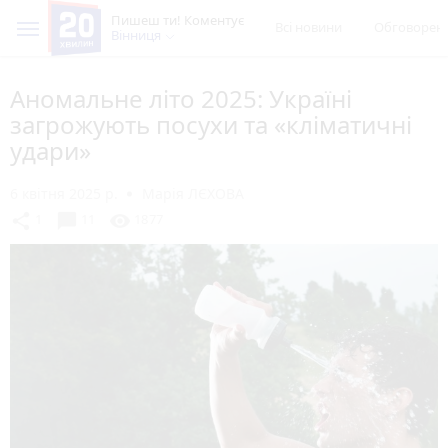
Пишеш ти! Коментує
Всі новини
Обговорен
Вінниця
Аномальне літо 2025: Україні
загрожують посухи та «кліматичні
удари»
6 квітня 2025 р.
Марія ЛЄХОВА
chat_bubble
share
visibility
1
11
1877