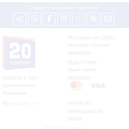
Слідкуйте за нашими новинами
РЕКЛАМА НА САЙТІ
Менеджер з реклами
Звернутися
РЕДАКТОРИ
Вадим Павлов
Звернутися
РОБОТА У НАС
Шукаєм таланти
Детальніше
КОРИСНЕ
phone_in_talk
(0432) 555 -111
Новини компаній
Огляди