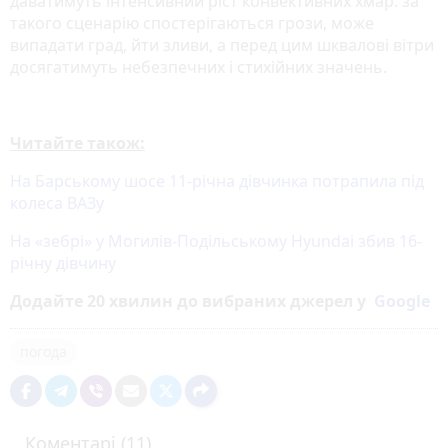
даватимуть інтенсивний ріст конвективних хмар: за
такого сценарію спостерігаються грози, може
випадати град, йти зливи, а перед цим шквалові вітри
досягатимуть небезпечних і стихійних значень.
Читайте також:
На Барському шосе 11-річна дівчинка потрапила під
колеса ВАЗу
На «зебрі» у Могилів-Подільському Hyundai збив 16-
річну дівчину
Додайте 20 хвилин до вибраних джерел у
Google
погода
Коментарі (11)