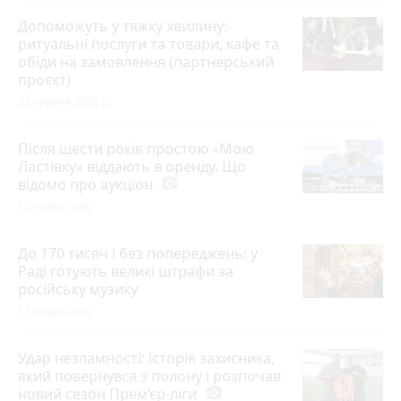
Допоможуть у тяжку хвилину:
ритуальні послуги та товари, кафе та
обіди на замовлення (партнерський
проєкт)
25 червня 2026 р.
Після шести років простою «Мою
Ластівку» віддають в оренду. Що
відомо про аукціон
photo_camera
10 годин тому
До 170 тисяч і без попереджень: у
Раді готують великі штрафи за
російську музику
11 годин тому
Удар незламності: історія захисника,
який повернувся з полону і розпочав
новий сезон Прем’єр-ліги
photo_camera