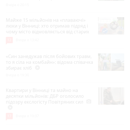
Вчора о 20:15
Майже 15 мільйонів на «плаваючі»
люки у Вінниці: хто отримав підряд і
чому місто відмовляється від старих
12
Вчора о 13:42
«Син занедужав після бойових травм,
то я сіла на комбайн»: відома співачка
збирає хліб
play_circle_filled
Вчора о 19:30
Квартири у Вінниці та майно на
десятки мільйонів: ДБР оголосило
підозру екслогісту Повітряних сил
photo_camera
play_circle_filled
17
Вчора о 10:37