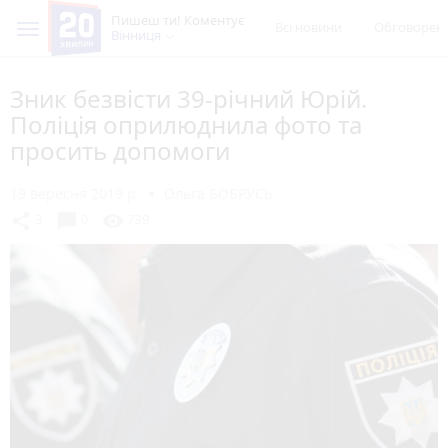
Пишеш ти! Коментує
Всі новини
Обговорен
Вінниця
Зник безвісти 39-річний Юрій.
Поліція оприлюднила фото та
просить допомоги
19 вересня 2019 р.
Ольга БОБРУСЬ
chat_bubble
share
visibility
3
0
739