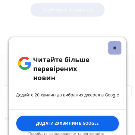
Опублікувати коментар
×
Читайте більше
перевірених
Новини Вінниці за сьогодні
новин
Відключення світла
Героям Слава!
Додайте 20 хвилин до вибраних джерел в Google
21:01
Чи справді яблуко щодня замінює лікаря —
пояснили вінницькі медики
ДОДАТИ 20 ХВИЛИН В GOOGLE
20:11
Медалі, подарунки та дистанції для