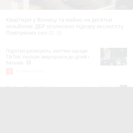
Квартири у Вінниці та майно на десятки
Вчора о 10:37
мільйонів: ДБР оголосило підозру екслогісту
Повітряних сил
photo_camera
play_circle_filled
Підлітки ризикують життям заради
TikTok: поліція звернулася до дітей і
батьків
play_circle_filled
14
5 серпня 2026 р.
Майже 15 мільйонів на «плаваючі»
люки у Вінниці: хто отримав підряд і
чому місто відмовляється від старих
12
Вчора о 13:42
Зробила гінекологічну операцію —
отримала опік ІІІ ступеня і келоїд на