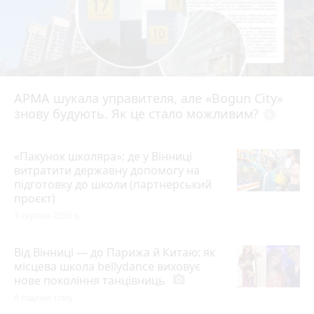
АРМА шукала управителя, але «Bogun City»
знову будують. Як це стало можливим?
play_circle_filled
«Пакунок школяра»: де у Вінниці
витратити державну допомогу на
підготовку до школи (партнерський
проєкт)
3 серпня 2026 р.
Від Вінниці — до Парижа й Китаю: як
місцева школа bellydance виховує
нове покоління танцівниць
photo_camera
4 години тому