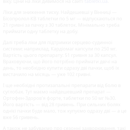
віку. Ціни на ліки дивимося на сайті
tabletki.ua
.
Ліки для зниження тиску. Найдешевші у Вінниці —
Бісопролол-КВ таблетки по 5 мг — відпускаються по
21 гривні за пачку з 30 таблеток. Мінімально треба
приймати одну таблетку на добу.
Далі треба ліки для підтримки серцево-судинної
системи: наприклад, Кардіомаг капсули по 250 мг.
Вартість цього препарату: 51 гривня за 30 капсул.
Враховуючи, що його потрібно приймати двічі на
день, то необхідно купити одразу дві пачки, щоб їх
вистачило на місяць — уже 102 гривні.
І ще необхідні протизапальні препарати від болю в
суглобах. Тут маємо найдешевший препарат —
Ортофен-Здоров'я форте, таблетки по 50 мг №30.
Його вартість — від 28 гривень. При сильних болях
однієї пачки буде мало, тож купуємо одразу дві — а це
вже 56 гривень.
А також не забуваємо про сезонні захворювання, такі