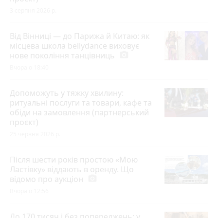
3 серпня 2026 р.
Від Вінниці — до Парижа й Китаю: як
місцева школа bellydance виховує
нове покоління танцівниць
photo_camera
Вчора о 18:40
Допоможуть у тяжку хвилину:
ритуальні послуги та товари, кафе та
обіди на замовлення (партнерський
проєкт)
25 червня 2026 р.
Після шести років простою «Мою
Ластівку» віддають в оренду. Що
відомо про аукціон
photo_camera
Вчора о 12:56
До 170 тисяч і без попереджень: у