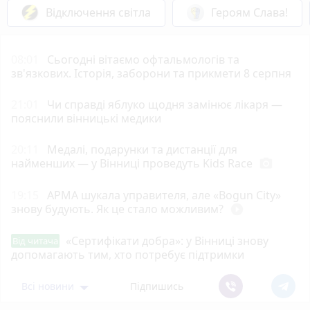
Відключення світла
Героям Слава!
08:01
Сьогодні вітаємо офтальмологів та
зв'язкових. Історія, заборони та прикмети 8 серпня
21:01
Чи справді яблуко щодня замінює лікаря —
пояснили вінницькі медики
20:11
Медалі, подарунки та дистанції для
найменших — у Вінниці проведуть Kids Race
photo_camera
19:15
АРМА шукала управителя, але «Bogun City»
знову будують. Як це стало можливим?
play_circle_filled
«Сертифікати добра»: у Вінниці знову
Від читача
допомагають тим, хто потребує підтримки
Всі новини
Підпишись