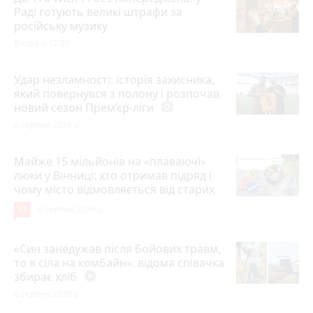
Раді готують великі штрафи за
російську музику
Вчора о 12:01
Удар незламності: історія захисника,
який повернувся з полону і розпочав
новий сезон Прем’єр-ліги
photo_camera
6 серпня 2026 р.
Майже 15 мільйонів на «плаваючі»
люки у Вінниці: хто отримав підряд і
чому місто відмовляється від старих
12
6 серпня 2026 р.
«Син занедужав після бойових травм,
то я сіла на комбайн»: відома співачка
збирає хліб
play_circle_filled
6 серпня 2026 р.