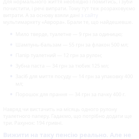
Для нормального життя необхідно і помитись, і зуби
почистити, і речі випрати. Тому тут теж розраховуємо
витрати. А за основу взяли дані
з сайту
мультимаркету «Аврора». Брали те, що найдешевше.
Мило тверде, туалетне — 9 грн за одиницю;
Шампунь-бальзам — 55 грн за флакон 500 мл;
Папір туалетний — 12 грн за рулон;
Зубна паста — 34 грн за тюбик 125 мл;
Засіб для миття посуду — 14 грн за упаковку 400
мл;
Порошок для прання — 34 грн за пачку 400 г.
Навряд чи вистачить на місяць одного рулону
туалетного паперу. Гадаємо, що потрібно додати ще
три. Рахунок: 194 гривні.
Вижити на таку пенсію реально. Але не