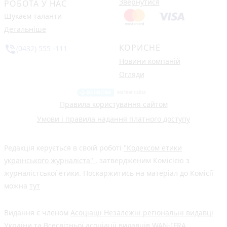
Звернутися
РОБОТА У НАС
Шукаєм таланти
Детальніше
КОРИСНЕ
phone_in_talk
(0432) 555 -111
Новини компаній
Огляди
Правила користування сайтом
Умови і правила надання платного доступу
Редакція керується в своїй роботі
"Кодексом етики
українського журналіста"
, затвердженим Комісією з
журналістської етики. Поскаржитись на матеріал до Комісії
можна
тут
Видання є членом
Асоціації Незалежні регіональні видавці
України
та Всесвітньої асоціації видавців
WAN-IFRA