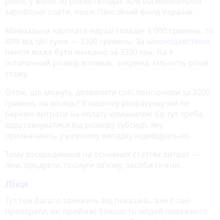
років, у жінок 30 років) складає 40% від мінімальної
заробітної плати,
пише
Пенсійний фонд України.
Мінімальна зарплата наразі складає 8 000 гривень, то
40% від цієї суми — 3200 гривень. За
законодавством
,
пенсія може бути меншою за 3200 грн. На її
остаточний розмір впливає, зокрема, кількість років
стажу.
Отож, що можуть дозволити собі пенсіонери за 3200
гривень на місяць? У нашому розрахунку ми не
беремо витрати на оплату комуналки: бо тут треба
відштовхуватися від розміру субсидії, яку
призначають у кожному випадку індивідуально.
Тому зосередимося на основних статтях витрат —
ліки, продукти, послуги зв’язку, засоби гігієни.
Ліки
Тут теж багато залежить від показань, але є такі
препарати, які приймає більшість людей поважного