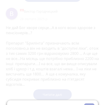
Виктор Городницкий
28 лютого 2025 р.
Не дай Бог хворе серце...А в кого воно здорове з
пенсіонерів...?
Препарат "Брилінта" призначають всім
поголовно,а він не входить в "доступні ліки", отож
з тих самих 3200 грн відраховуємо 2800 ... А це ще
не все...На місяць ще потрібно приблизно 2200 на
інші препарати....І на все, що ви вище описували
хліб і цукор і т.д. коштів взагалі нема... І на ліки не
вистачить ще 1800... А ще є комуналка, яку
субсидія покриває приблизно на п'ятдесят
відсотків...
Зараз народ захищає свою державу, а чи захищає
Читати далі
держава тих, хто вже не в силі...? Що робити в