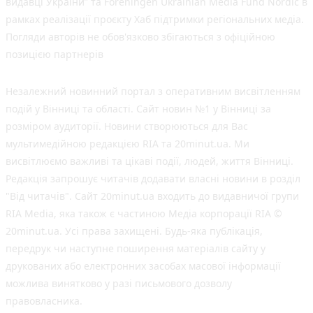
видавці України” та Foreningen Ukrainian Media Fund Nordic в
рамках реалізації проєкту Хаб підтримки регіональних медіа.
Погляди авторів не обов'язково збігаються з офіційною
позицією партнерів
Незалежний новинний портал з оперативним висвітленням
подій у Вінниці та області. Сайт новин №1 у Вінниці за
розміром аудиторії. Новини створюються для Вас
мультимедійною редакцією RIA та 20minut.ua. Ми
висвітлюємо важливі та цікаві події, людей, життя Вінниці.
Редакція запрошує читачів додавати власні новини в розділ
"Від читачів". Сайт 20minut.ua входить до видавничої групи
RIA Media, яка також є частиною Медіа корпорації RIA ©
20minut.ua. Усі права захищені. Будь-яка публiкацiя,
передрук чи наступне поширення матеріалів сайту у
друкованих або електронних засобах масової інформації
можлива винятково у разі письмового дозволу
правовласника.