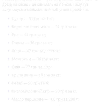
дохід на місяць це мінімальна пенсія. Тому тут
закуповуємо мінімальний набір для прожиття:
Цукор — 31 грн за 1 кг;
Борошно пшеничне — 21 грн за кг;
Рис — 54 грн за кг;
Гречка — 36 грн за кг;
Яйця — 47 грн за десяток;
Макарони — 34 грн за кг;
Олія — 77 грн за літр;
Крупа ячна — 18 грн за кг;
Кефір — 50 грн за л;
Кисломолочний сир — 90 грн за кг;
Масло вершкове — 108 грн за 200 г;