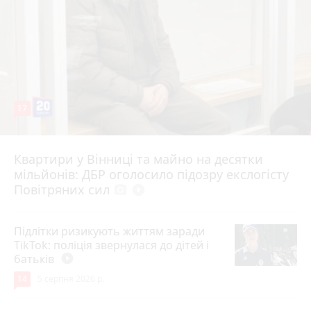
17
Квартири у Вінниці та майно на десятки
6 серпня 2026 р.
мільйонів: ДБР оголосило підозру екслогісту
Повітряних сил
photo_camera
play_circle_filled
Підлітки ризикують життям заради
TikTok: поліція звернулася до дітей і
батьків
play_circle_filled
14
5 серпня 2026 р.