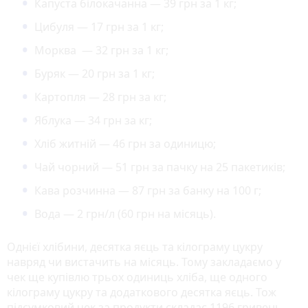
Капуста білокачанна — 39 грн за 1 кг;
Цибуля — 17 грн за 1 кг;
Морква — 32 грн за 1 кг;
Буряк — 20 грн за 1 кг;
Картопля — 28 грн за кг;
Яблука — 34 грн за кг;
Хліб житній — 46 грн за одиницю;
Чай чорний — 51 грн за пачку на 25 пакетиків;
Кава розчинна — 87 грн за банку на 100 г;
Вода — 2 грн/л (60 грн на місяць).
Однієї хлібини, десятка яєць та кілограму цукру
навряд чи вистачить на місяць. Тому закладаємо у
чек ще купівлю трьох одиниць хліба, ще одного
кілограму цукру та додаткового десятка яєць. Тож
підсумковий чек за продукти складає 1196 гривень.