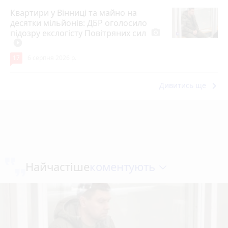
Квартири у Вінниці та майно на
десятки мільйонів: ДБР оголосило
підозру екслогісту Повітряних сил
photo_camera
play_circle_filled
17
6 серпня 2026 р.
keyboard_arrow_right
Дивитись ще
коментують
Найчастіше