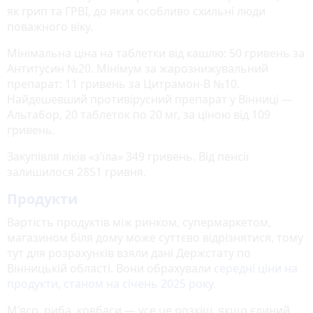
як грип та ГРВІ, до яких особливо схильні люди
поважного віку.
Мінімальна ціна на таблетки від кашлю: 50 гривень за
Антитусин №20. Мінімум за жарознижувальний
препарат: 11 гривень за Цитрамон-В №10.
Найдешевший противірусний препарат у Вінниці —
Альтабор, 20 таблеток по 20 мг, за ціною від 109
гривень.
Закупівля ліків «з’їла» 349 гривень. Від пенсії
залишилося 2851 гривня.
Продукти
Вартість продуктів між ринком, супермаркетом,
магазином біля дому може суттєво відрізнятися, тому
тут для розрахунків взяли дані Держстату по
Вінницькій області. Вони обрахували
середні ціни на
продукти, станом на січень 2025 року.
М’ясо, риба, ковбаси — усе це розкіш, якщо єдиний