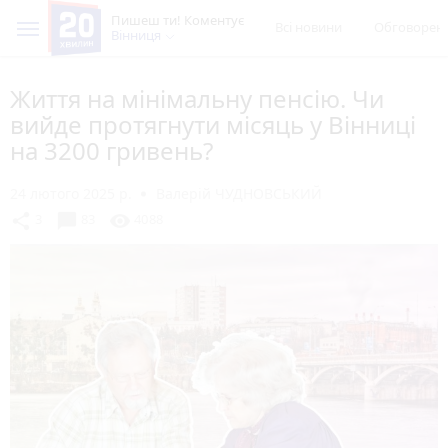
Пишеш ти! Коментує
Всі новини
Обговорен
Вінниця
Життя на мінімальну пенсію. Чи
вийде протягнути місяць у Вінниці
на 3200 гривень?
24 лютого 2025 р.
Валерій ЧУДНОВСЬКИЙ
chat_bubble
share
visibility
3
83
4088