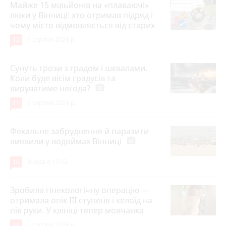
Майже 15 мільйонів на «плаваючі»
люки у Вінниці: хто отримав підряд і
чому місто відмовляється від старих
12
6 серпня 2026 р.
Сунуть грози з градом і шквалами.
Коли буде вісім градусів та
вируватиме негода?
photo_camera
11
6 серпня 2026 р.
Фекальне забруднення й паразити
виявили у водоймах Вінниці
photo_camera
10
Вчора о 15:12
Зробила гінекологічну операцію —
отримала опік ІІІ ступеня і келоїд на
пів руки. У клініці тепер мовчанка
10
5 серпня 2026 р.