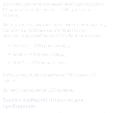
Щоб мати удома телебачення необхідно придбати
Т2-приставку. Найдешевша — 500 гривень на
Rozetka.
Якщо ж хочете дивитися щось окрім телемарафону,
тоді замість приставки варто подбати про
підключення до кабельного ТБ. Абонплата складає:
Еверест
— 150 грн на місяць;
Воля
— 119 грн на місяць;
MobIT
— 129 грн на місяць.
Тобто, середня ціна за кабельне ТБ складає 132
гривні.
Від пенсії залишилося 1287 гривень.
Засоби особистої гігієни та для
прибирання