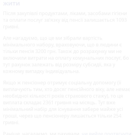
жити
Після закупівлі продуктами, ліками, засобами гігієни
та оплати послуг зв’язку від пенсії залишається 1093
гривні.
Але нагадуємо, що це ми зібрали вартість
мінімального набору, враховуючи, що в людини є
тільки пенсія 3200 грн. Також до розрахунку ми не
включили витрати на оплату комунальних послуг, бо
тут рахунок залежать від розміру субсидії, яка у
кожному випадку індивідуальна.
Якщо ж пенсіонер отримує соціальну допомогу (її
виплачують тим, хто досяг пенсійного віку, але немає
необхідної кількості років страхового стажу), то ця
виплата складає 2361 гривня на місяць. Тут вже
мінімальний набір для існування забере майже усі
гроші, через що пенсіонеру лишається тільки 254
гривні.
Раніше, нагадаємо, ми рахували,
чи вийде протягнути