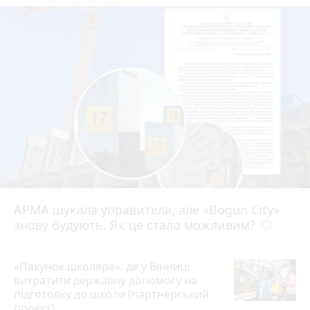
АРМА шукала управителя, але «Bogun City»
знову будують. Як це стало можливим?
play_circle_filled
«Пакунок школяра»: де у Вінниці
витратити державну допомогу на
підготовку до школи (партнерський
проєкт)