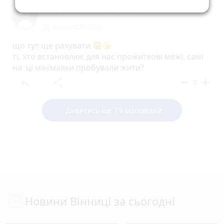
Валентина Масловская
25 лютого 2025 р.
що тут ще рахувати 😡😠
ті, хто встановлює для нас прожиткові межі, самі
на ці мінімалки пробували жити?
reply
share
remove
add
0
Дивитись ще 79 відповідей
Новини Вінниці за сьогодні