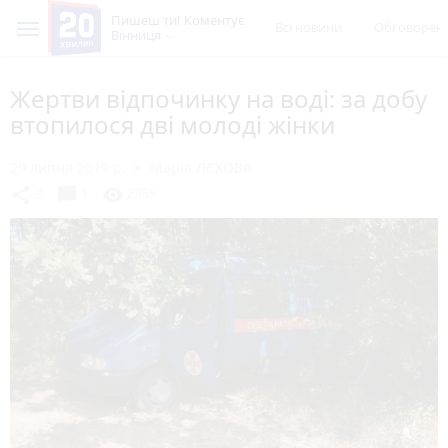
Пишеш ти! Коментує
Всі новини
Обговорен
Вінниця
Жертви відпочинку на воді: за добу
втопилося дві молоді жінки
29 липня 2019 р.
Марія ЛЄХОВА
chat_bubble
share
visibility
2
1
2355