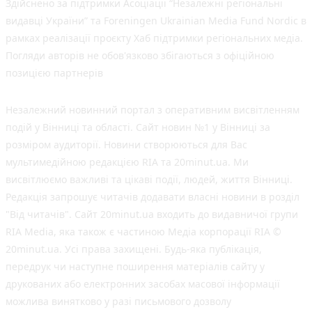
Здійснено за підтримки Асоціації “Незалежні регіональні
видавці України” та Foreningen Ukrainian Media Fund Nordic в
рамках реалізації проєкту Хаб підтримки регіональних медіа.
Погляди авторів не обов'язково збігаються з офіційною
позицією партнерів
Незалежний новинний портал з оперативним висвітленням
подій у Вінниці та області. Сайт новин №1 у Вінниці за
розміром аудиторії. Новини створюються для Вас
мультимедійною редакцією RIA та 20minut.ua. Ми
висвітлюємо важливі та цікаві події, людей, життя Вінниці.
Редакція запрошує читачів додавати власні новини в розділ
"Від читачів". Сайт 20minut.ua входить до видавничої групи
RIA Media, яка також є частиною Медіа корпорації RIA ©
20minut.ua. Усі права захищені. Будь-яка публiкацiя,
передрук чи наступне поширення матеріалів сайту у
друкованих або електронних засобах масової інформації
можлива винятково у разі письмового дозволу