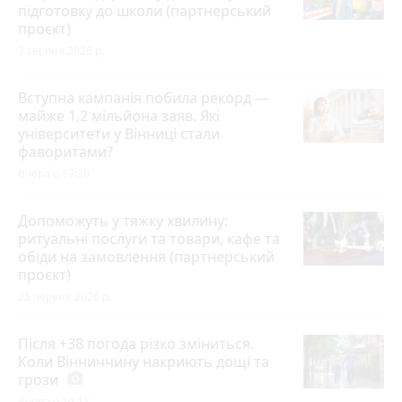
підготовку до школи (партнерський
проєкт)
3 серпня 2026 р.
Вступна кампанія побила рекорд —
майже 1,2 мільйона заяв. Які
університети у Вінниці стали
фаворитами?
Вчора о 17:36
Допоможуть у тяжку хвилину:
ритуальні послуги та товари, кафе та
обіди на замовлення (партнерський
проєкт)
25 червня 2026 р.
Після +38 погода різко зміниться.
Коли Вінниччину накриють дощі та
грози
photo_camera
Вчора о 19:13