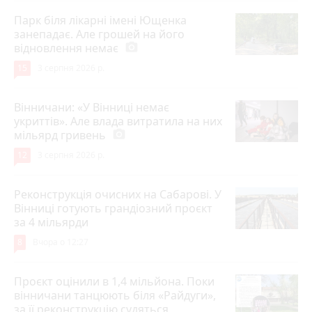
Парк біля лікарні імені Ющенка
занепадає. Але грошей на його
відновлення немає
photo_camera
15
3 серпня 2026 р.
Вінничани: «У Вінниці немає
укриттів». Але влада витратила на них
мільярд гривень
photo_camera
12
3 серпня 2026 р.
Реконструкція очисних на Сабарові. У
Вінниці готують грандіозний проєкт
за 4 мільярди
8
Вчора о 12:27
Проєкт оцінили в 1,4 мільйона. Поки
вінничани танцюють біля «Райдуги»,
за її реконструкцію судяться