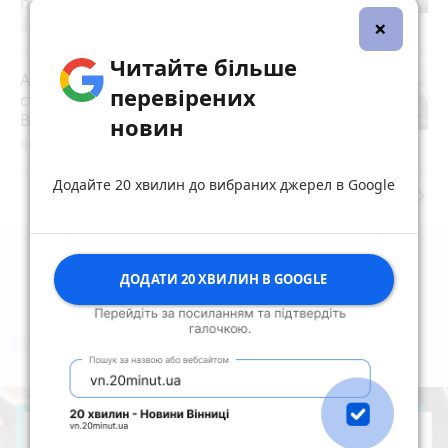
посла з Данії
×
Вчора о 19:22
Читайте більше
Атака росії забрала життя людей на
перевірених
станції Квітнева: поїзди до
Вінниччини запізнюються
photo_camera
новин
Вчора об 11:25
Додайте 20 хвилин до вибраних джерел в Google
keyboard_arrow_right
Дивитись ще
ДОДАТИ 20 ХВИЛИН В GOOGLE
коментують
Найчастіше