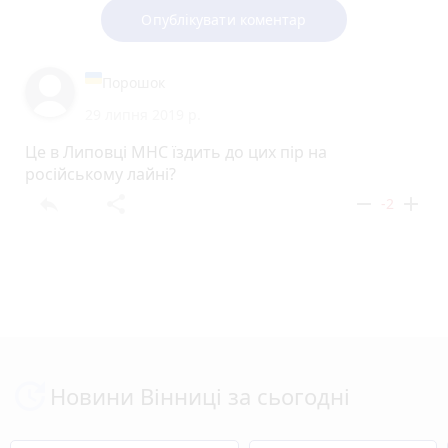
Опублікувати коментар
Поpошок
29 липня 2019 р.
Це в Липовці МНС їздить до цих пір на
російському лайні?
reply
share
remove
add
-2
Новини Вінниці за сьогодні