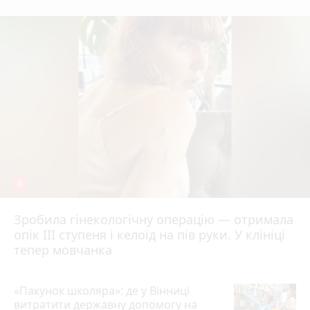
6
Зробила гінекологічну операцію — отримала
опік ІІІ ступеня і келоїд на пів руки. У клініці
тепер мовчанка
«Пакунок школяра»: де у Вінниці
витратити державну допомогу на