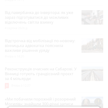
Від павербанка до інвертора: як уже
зараз підготуватися до можливих
відключень світла взимку
4 серпня 2026 р.
Відстрочка від мобілізації по-новому:
вінницька адвокатка пояснила
важливе рішення уряду
Вчора о 14:20
Реконструкція очисних на Сабарові. У
Вінниці готують грандіозний проєкт
за 4 мільярди
8
Вчора о 12:27
«Ми побачили порожній і розорений
Могилів»: знайшли 300-річні записи