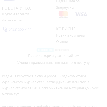
Вадим Павлов
Звернутися
РОБОТА У НАС
Шукаєм таланти
Детальніше
КОРИСНЕ
phone_in_talk
(0432) 555 -111
Новини компаній
Огляди
Правила користування сайтом
Умови і правила надання платного доступу
Редакція керується в своїй роботі
"Кодексом етики
українського журналіста"
, затвердженим Комісією з
журналістської етики. Поскаржитись на матеріал до Комісії
можна
тут
Видання є членом
Асоціації Незалежні регіональні видавці