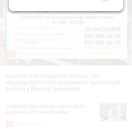
241
Вакансії в супермаркеті «Грош», АН
4 серпня 2026 р.
«Благоустрій» та 51 актуальних пропозицій
роботи у Вінниці (оновлено)
Знайшов чужу картку і купив квіти
майже на 20 тисяч гривень
19
4 серпня 2026 р.