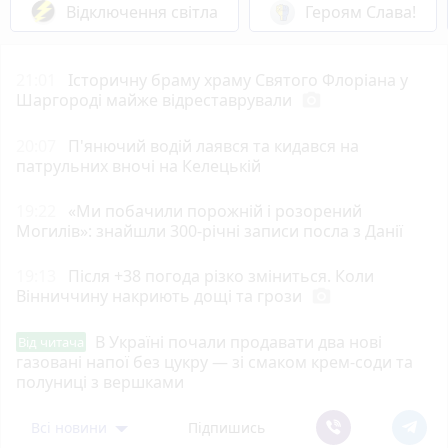
Відключення світла
Героям Слава!
21:01
Історичну браму храму Святого Флоріана у
Шаргороді майже відреставрували
photo_camera
20:07
П'янючий водій лаявся та кидався на
патрульних вночі на Келецькій
19:22
«Ми побачили порожній і розорений
Могилів»: знайшли 300-річні записи посла з Данії
19:13
Після +38 погода різко зміниться. Коли
Вінниччину накриють дощі та грози
photo_camera
В Україні почали продавати два нові
Від читача
газовані напої без цукру — зі смаком крем-соди та
полуниці з вершками
Всі новини
Підпишись