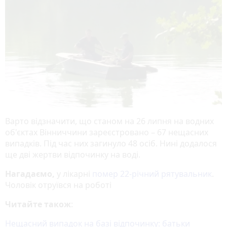
Варто відзначити, що станом на 26 липня на водних
об'єктах Вінниччини зареєстровано – 67 нещасних
випадків. Під час них загинуло 48 осіб. Нині додалося
ще дві жертви відпочинку на воді.
Нагадаємо,
у лікарні
помер 22-річний рятувальник
.
Чоловік отруївся на роботі
Читайте також
:
Нещасний випадок на базі відпочинку: батьки