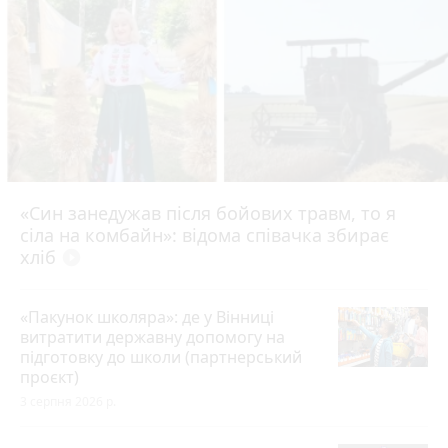
«Син занедужав після бойових травм, то я
сіла на комбайн»: відома співачка збирає
хліб
play_circle_filled
«Пакунок школяра»: де у Вінниці
витратити державну допомогу на
підготовку до школи (партнерський
проєкт)
3 серпня 2026 р.