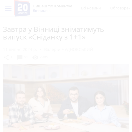
Пишеш ти! Коментує
Всі новини
Обговорен
Вінниця
Завтра у Вінниці зніматимуть
випуск «Сніданку з 1+1»
11 липня 2024 р.
Валерій ЧУДНОВСЬКИЙ
chat_bubble
share
visibility
1
51
2985