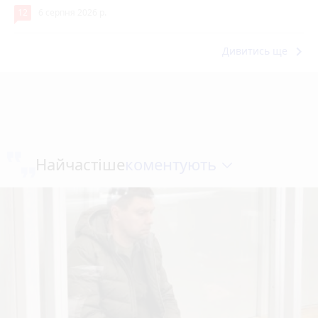
12
6 серпня 2026 р.
keyboard_arrow_right
Дивитись ще
коментують
Найчастіше