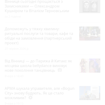
Вінниця сьогодні прощається з
Захисниками — Олександром
Кушніром та Віталієм Терновським
за 2 години
Допоможуть у тяжку хвилину:
ритуальні послуги та товари, кафе та
обіди на замовлення (партнерський
проєкт)
25 червня 2026 р.
Від Вінниці — до Парижа й Китаю: як
місцева школа bellydance виховує
нове покоління танцівниць
photo_camera
Вчора о 18:40
АРМА шукала управителя, але «Bogun
City» знову будують. Як це стало
можливим?
play_circle_filled
Вчора о 19:15