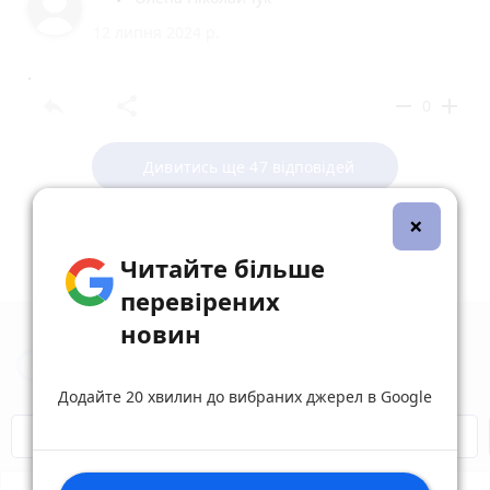
12 липня 2024 р.
.
reply
share
remove
add
0
Дивитись ще 47 відповідей
×
Читайте більше
перевірених
новин
Новини Вінниці за сьогодні
Додайте 20 хвилин до вибраних джерел в Google
Відключення світла
Героям Слава!