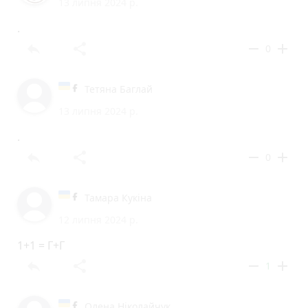
13 липня 2024 р.
.
reply
share
remove
add
0
Тетяна Баглай
13 липня 2024 р.
.
reply
share
remove
add
0
Тамара Кукіна
12 липня 2024 р.
1+1 = Г+Г
reply
share
remove
add
1
Олена Ніколайчук