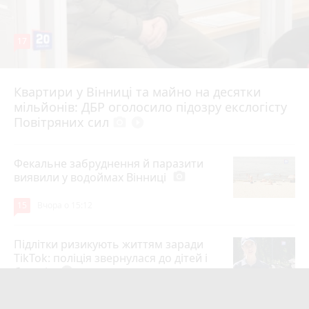
17
Квартири у Вінниці та майно на десятки
6 серпня 2026 р.
мільйонів: ДБР оголосило підозру екслогісту
Повітряних сил
photo_camera
play_circle_filled
Фекальне забруднення й паразити
виявили у водоймах Вінниці
photo_camera
15
Вчора о 15:12
Підлітки ризикують життям заради
TikTok: поліція звернулася до дітей і
батьків
play_circle_filled
14
5 серпня 2026 р.