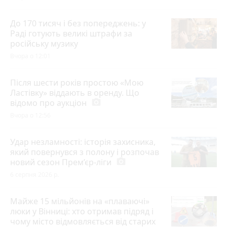
До 170 тисяч і без попереджень: у
Раді готують великі штрафи за
російську музику
Вчора о 12:01
Після шести років простою «Мою
Ластівку» віддають в оренду. Що
відомо про аукціон
photo_camera
Вчора о 12:56
Удар незламності: історія захисника,
який повернувся з полону і розпочав
новий сезон Прем’єр-ліги
photo_camera
6 серпня 2026 р.
Майже 15 мільйонів на «плаваючі»
люки у Вінниці: хто отримав підряд і
чому місто відмовляється від старих