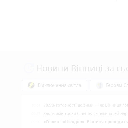
Новини Вінниці за сь
Відключення світла
Героям Сл
78,9% готовності до зими — як Вінниця г
10:01
Хлопчиків трохи більше: скільки дітей нар
09:27
«Гном» і «Шелдон»: Вінниця проводить 
09:00