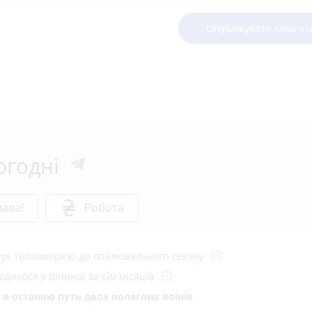
Опублікувати комент
огодні
ава!
Робота
photo_camera
отує тепломережі до опалювального сезону
photo_camera
одилося у Вінниці за сім місяців
в останню путь двох полеглих воїнів