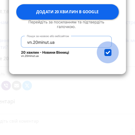
е також:
ДОДАТИ 20 ХВИЛИН В GOOGLE
нам радять купити FM-приймач на батарейках для екстр
й
вання до Європи відправляють хворих з Вінниччини. Як 
ти?
е 20 хвилин до вибраних джерел у
Google
аль
нтарі