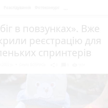
...
Розслідування
Фотоконкурс
бiг в пoвзункaх». Вже
крили реєстрацію для
леньких спринтерів
 2022 р.
Ольга БОБРУСЬ
chat_bubble
share
visibility
0
0
1654