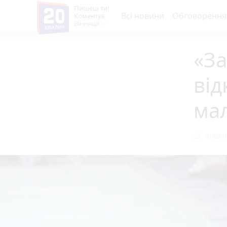
Пишеш ти!
Всі новини
Обговорення
Коментує
Вінниця
«Зa
від
ма
28 травня