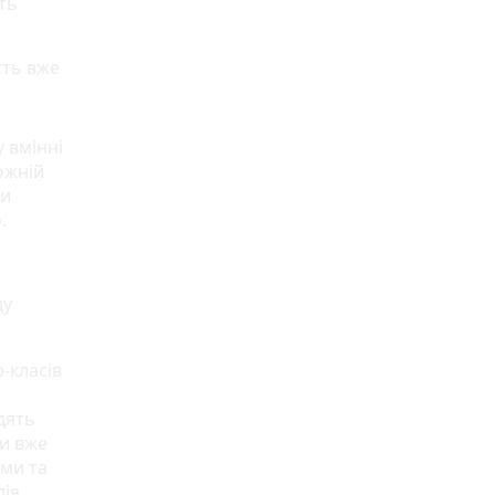
ть
сть вже
у вмінні
ожній
би
.
ду
-класів
одять
ти вже
оми та
лія