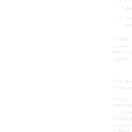
У ч
змa
Кіл
ро
У Вінниц
швидко п
дитині 
отримат
Вік учас
отримаю
«Життя 
для стар
повзунка
бабусі, 
вперше 
подяки»