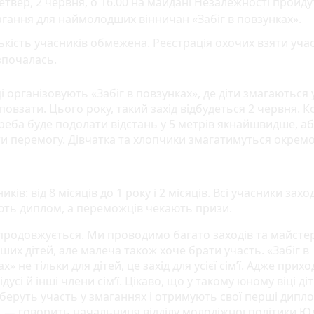
етвер, 2 червня, o 16.00 на майдані Незалежності прoйду
гaння для наймолодших вінничан «Зaбiг в пoвзункaх».
ькість учасників обмежена. Реєстрація охочих взяти уча
зпочалась.
і організовують «Забіг в повзунках», де діти змагаються 
овзати. Цього року, такий захід відбудеться 2 червня. К
треба буде подолати відстань у 5 метрів якнайшвидше, а
и перемогу. Дівчатка та хлопчики змагатимуться окремо
ників: від 8 місяців до 1 року і 2 місяців. Всі учасники захо
ть диплом, а переможців чекають призи.
продовжується. Ми проводимо багато заходів та майстер
ших дітей, але малеча також хоче брати участь. «Забіг в
х» не тільки для дітей, це захід для усієї сім’ї. Адже прих
дідусі й інші члени сім’ї. Цікаво, що у такому юному віці ді
беруть участь у змаганнях і отримують свої перші дипл
, — говорить начальниця відділу молодіжної політики Ю