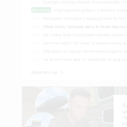
Сьогодні вітаємо Марію та книголюбів. Іс
08:01
Від читача
«Сертифікати добра»: у Вінниці знов
Мотоцикл зіткнувся з маршруткою на Магі
22:11
Збив копа, трощив авто й тікав під по
21:58
На ставку біля Сологубівки масово розквіт
21:01
Їдете на море? На пляжі в Україні жінку 
20:00
Портулак на городі? Вінничанка радить не
19:02
На Вінниччині вже 21 загиблий на воді від
18:13
Ядерний щит із центром у Вінниці: як 
17:36
keyboard_arrow_right
Дивитись ще
Робот-динозавр гуляє Подільським зоопарк
17:06
Понад 3 000 000 гривень зникли з рахунк
16:08
Європейський тріумф вінницьких сумої
15:14
Негода наробила лиха в Очиткові — зірван
15:02
Я
Вінницька «однушка» дорожча за одесь
14:24
ц
п
Перші трамваї Tram 2000 із Цюриха вже у
14:08
р
Спека повернеться, але ненадовго: якою 
14:06