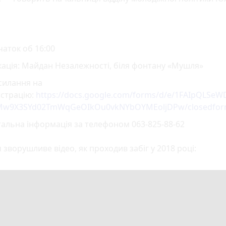
аток об 16:00
ація: Майдан Незалежності, біля фонтану «Мушля»
силання на
єстрацію:
https://docs.google.com/forms/d/e/1FAIpQLSe
Mw9X3SYd02TmWqGeOIkOu0vkNYbOYMEoljDPw/closedfo
альна інформація за телефоном 063-825-88-62
 зворушливе відео, як проходив забіг у 2018 році: