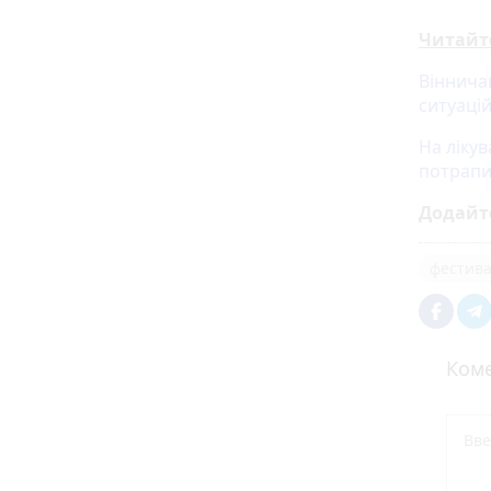
Читайт
Віннича
ситуаці
На ліку
потрапи
Додайт
фестив
Коме