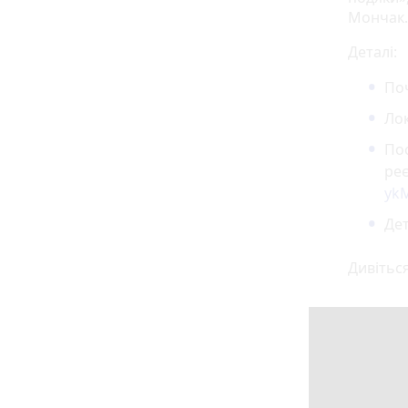
Мончак.
Деталі:
Поч
Лок
По
ре
yk
Дет
Дивіться