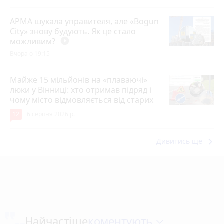
АРМА шукала управителя, але «Bogun
City» знову будують. Як це стало
можливим?
play_circle_filled
Вчора о 19:15
Майже 15 мільйонів на «плаваючі»
люки у Вінниці: хто отримав підряд і
чому місто відмовляється від старих
12
6 серпня 2026 р.
keyboard_arrow_right
Дивитись ще
коментують
Найчастіше