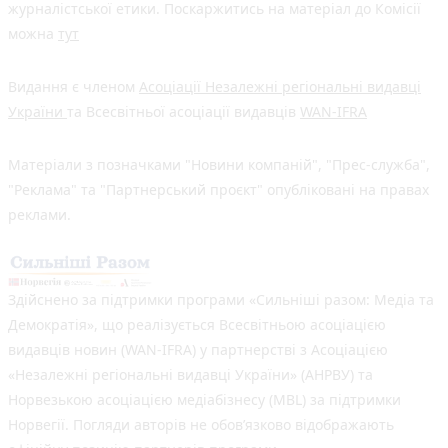
журналістської етики. Поскаржитись на матеріал до Комісії
можна
тут
Видання є членом
Асоціації Незалежні регіональні видавці
України
та Всесвітньої асоціації видавців
WAN-IFRA
Матеріали з позначками "Новини компаній", "Прес-служба",
"Реклама" та "Партнерський проєкт" опубліковані на правах
реклами.
Здійснено за підтримки програми «Сильніші разом: Медіа та
Демократія», що реалізується Всесвітньою асоціацією
видавців новин (WAN-IFRA) у партнерстві з Асоціацією
«Незалежні регіональні видавці України» (АНРВУ) та
Норвезькою асоціацією медіабізнесу (MBL) за підтримки
Норвегії. Погляди авторів не обов’язково відображають