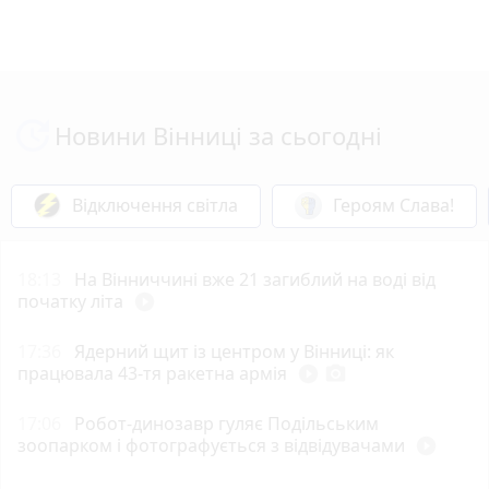
Новини Вінниці за сьогодні
Відключення світла
Героям Слава!
18:13
На Вінниччині вже 21 загиблий на воді від
початку літа
play_circle_filled
17:36
Ядерний щит із центром у Вінниці: як
працювала 43-тя ракетна армія
play_circle_filled
photo_camera
17:06
Робот-динозавр гуляє Подільським
зоопарком і фотографується з відвідувачами
play_circle_filled