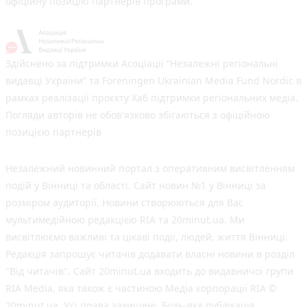
офіційну позицію партнерів програми.
Здійснено за підтримки Асоціації “Незалежні регіональні
видавці України” та Foreningen Ukrainian Media Fund Nordic в
рамках реалізації проєкту Хаб підтримки регіональних медіа.
Погляди авторів не обов'язково збігаються з офіційною
позицією партнерів
Незалежний новинний портал з оперативним висвітленням
подій у Вінниці та області. Сайт новин №1 у Вінниці за
розміром аудиторії. Новини створюються для Вас
мультимедійною редакцією RIA та 20minut.ua. Ми
висвітлюємо важливі та цікаві події, людей, життя Вінниці.
Редакція запрошує читачів додавати власні новини в розділ
"Від читачів". Сайт 20minut.ua входить до видавничої групи
RIA Media, яка також є частиною Медіа корпорації RIA ©
20minut.ua. Усі права захищені. Будь-яка публiкацiя,