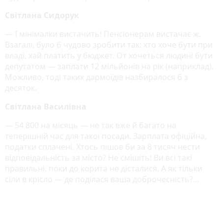
Світлана Сидорук
— І мінімалки вистачить! Пенсіонерам вистачає ж.
Взагалі, було б чудово зробити так: хто хоче бути при
владі, хай платить у бюджет. От хочеться людині бути
депутатом — заплати 12 мільйонів на рік (наприклад).
Можливо, тоді таких дармоїдів назбиралося б з
десяток.
Світлана Василівна
— 54 800 на місяць — не так вже й багато на
теперішній час для такої посади. Зарплата офіційна,
податки сплачені. Хтось пішов би за 8 тисяч нести
відповідальність за місто? Не смішіть! Ви всі такі
правильні, поки до корита не дісталися. А як тільки
сіли в крісло — де поділася ваша доброчесність?...