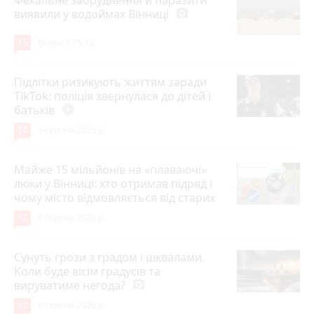
Фекальне забруднення й паразити
виявили у водоймах Вінниці
photo_camera
15
Вчора о 15:12
Підлітки ризикують життям заради
TikTok: поліція звернулася до дітей і
батьків
play_circle_filled
14
5 серпня 2026 р.
Майже 15 мільйонів на «плаваючі»
люки у Вінниці: хто отримав підряд і
чому місто відмовляється від старих
12
6 серпня 2026 р.
Сунуть грози з градом і шквалами.
Коли буде вісім градусів та
вируватиме негода?
photo_camera
12
6 серпня 2026 р.