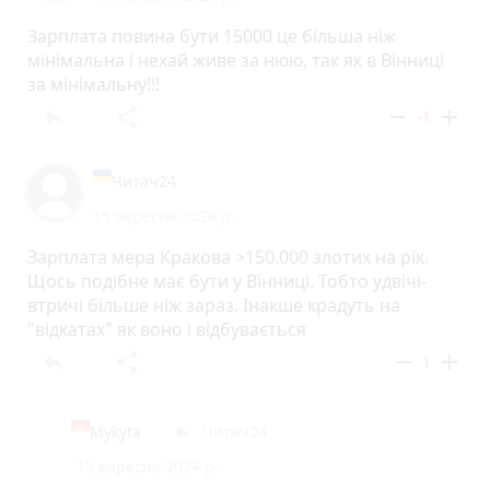
Зарплата повина бути 15000 це більша ніж
мінімальна і нехай живе за нюю, так як в Вінниці
за мінімальну!!!
reply
share
remove
add
-1
Читач24
15 вересня 2024 р.
Зарплата мера Кракова >150.000 злотих на рік.
Щось подібне має бути у Вінниці. Тобто удвічі-
втричі більше ніж зараз. Інакше крадуть на
"відкатах" як воно і відбувається
reply
share
remove
add
1
Mykyta
Читач24
reply
15 вересня 2024 р.