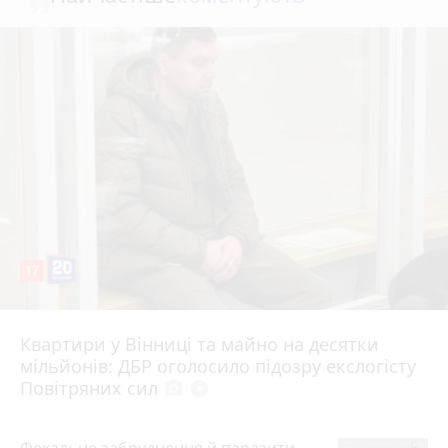
17
Квартири у Вінниці та майно на десятки
6 серпня 2026 р.
мільйонів: ДБР оголосило підозру екслогісту
Повітряних сил
photo_camera
play_circle_filled