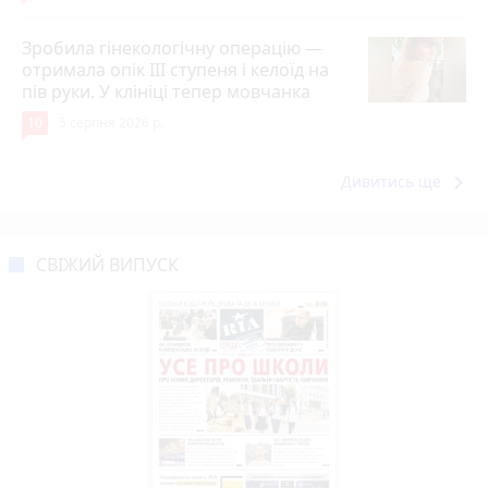
Зробила гінекологічну операцію —
отримала опік ІІІ ступеня і келоїд на
пів руки. У клініці тепер мовчанка
10
5 серпня 2026 р.
keyboard_arrow_right
Дивитись ще
СВІЖИЙ ВИПУСК