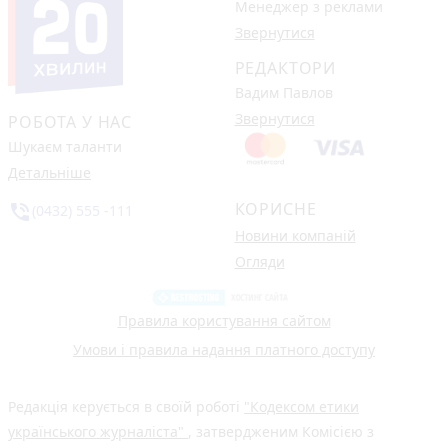
Менеджер з реклами
Звернутися
РЕДАКТОРИ
Вадим Павлов
Звернутися
РОБОТА У НАС
Шукаєм таланти
Детальніше
КОРИСНЕ
phone_in_talk
(0432) 555 -111
Новини компаній
Огляди
Правила користування сайтом
Умови і правила надання платного доступу
Редакція керується в своїй роботі
"Кодексом етики
українського журналіста"
, затвердженим Комісією з