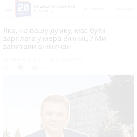
Пишеш ти! Коментує
Всі новини
Обговорен
Вінниця
Яка, на вашу думку, має бути
зарплата у мера Вінниці? Ми
запитали вінничан
15 вересня 2024 р.
Дар'я ДАЦКОВА
chat_bubble
share
visibility
0
4
728