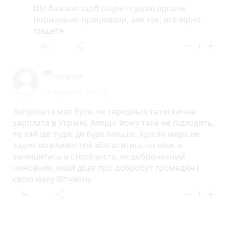
Ще бажано щоб слідчі і судові органи
нормально працювали, але так, все вірно
пишете
reply
share
remove
add
1
Читач39
15 вересня 2024 р.
Запрплата має бути, як середньостатистична
зарплата в Україні. Аякщо йому таке не підходить,
то хай іде туди, де буде більше. Крісло мера не
задля можливостей збагатитись на віки, а
залишитись в сторії міста, як доброчесний
чиновник, який дбає про добробут громадян і
свою малу Вітчизну.
reply
share
remove
add
1