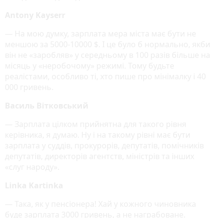
Antony Kayserr
— На мою думку, зарплата мера міста має бути не
меншою за 5000-10000 $. І це було б нормально, якби
він не «заробляв» у середньому в 100 разів більше на
місяць у «неробочому» режимі. Тому будьте
реалістами, особливо ті, хто пише про мінімалку і 40
000 гривень.
Василь Вітковський
— Зарплата цілком прийнятна для такого рівня
керівника, я думаю. Ну і на такому рівні має бути
зарплата у суддів, прокурорів, депутатів, помічників
депутатів, директорів агентств, міністрів та інших
«слуг народу».
Linka Kartinka
— Така, як у пенсіонера! Хай у кожного чиновника
буде зарплата 3000 гривень, а не награбоване.