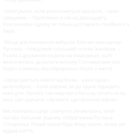
-Запитували, коли розпочнеться процесія, - каже
священик. – Приблизно о пів на дванадцяту.
Розпочнемо одразу, як тільки доставлять покійного з
Бара.
-Місце для поховання вибрали біля могили матері
Руслана, - повідомив сільський голова Іванівців. –
Разом з дружиною ходили на кладовище, щоб
визначитися, де копати могилу. Спочиватиме син
поруч з мамою, яка передчасно пішла з життя.
-Серце рветься навпіл від болю, - каже одна з
волонтерок. – Коли уявляю, як до труни підходять
малі діти і бачать там мертвого батька, хочеться на
весь світ кричати: «Зупиніть цю прокляту війну!»
Висловлюємо щирі співчуття синам воїна, їхній
матері, батькові, рідним, побратимам Руслана
Слісаренка. Нехай пухом буде йому земля, за яку він
віддав життя.