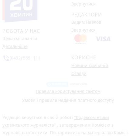
Звернутися
РЕДАКТОРИ
Вадим Павлов
Звернутися
РОБОТА У НАС
Шукаєм таланти
Детальніше
КОРИСНЕ
phone_in_talk
(0432) 555 -111
Новини компаній
Огляди
Правила користування сайтом
Умови і правила надання платного доступу
Редакція керується в своїй роботі
"Кодексом етики
українського журналіста"
, затвердженим Комісією з
журналістської етики. Поскаржитись на матеріал до Комісії