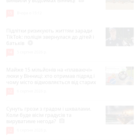
виявили у водоймах Вінниці
photo_camera
15
Вчора о 15:12
Підлітки ризикують життям заради
TikTok: поліція звернулася до дітей і
батьків
play_circle_filled
14
5 серпня 2026 р.
Майже 15 мільйонів на «плаваючі»
люки у Вінниці: хто отримав підряд і
чому місто відмовляється від старих
12
6 серпня 2026 р.
Сунуть грози з градом і шквалами.
Коли буде вісім градусів та
вируватиме негода?
photo_camera
12
6 серпня 2026 р.