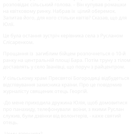
розповідає сільський голова. – Він купував ромашки
на квітковому ринку. Набрав їх цілий оберемок.
Запитав його, для кого стільки квітів? Сказав, що для
Юлії.
Це була остання зустріч керівника села з Русланом
Слісаренком.
Прощання із загиблим бійцем розпочнеться о 10-й
ранку на центральній площі Бара. Потім труну з тілом
доставлять у село Іванівці, що поруч з райцентром.
У сільському храмі Пресвятої Богородиці відбудеться
відспівування захисника країни. Про це повідомив
журналісту священик отець Георгій.
-До мене приходила дружина Юлія, щоб домовитися
про панахиду, телефонували воїни, з якими Руслан
служив, були дзвінки від волонтерів, - каже святий
отець.
-Чому дзвонили?