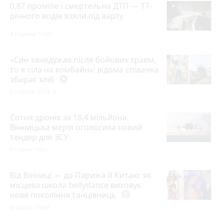
0,87 проміле і смертельна ДТП — 17-
річного водія взяли під варту
4 години тому
«Син занедужав після бойових травм,
то я сіла на комбайн»: відома співачка
збирає хліб
play_circle_filled
6 серпня 2026 р.
Сотня дронів за 18,4 мільйона.
Вінницька мерія оголосила новий
тендер для ЗСУ
6 годин тому
Від Вінниці — до Парижа й Китаю: як
місцева школа bellydance виховує
нове покоління танцівниць
photo_camera
Вчора о 18:40