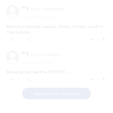
Раиса Сираковская
19 березня 2019 р.
Вечная и светлая память. Опять потеря, чьей-то
горе и боль....
reply
share
remove
add
-1
Kseniya Medyana
19 березня 2019 р.
Вічна світла пам'ять ГЕРОЮ!!! .....
reply
share
remove
add
-1
Дивитись ще 5 відповідей