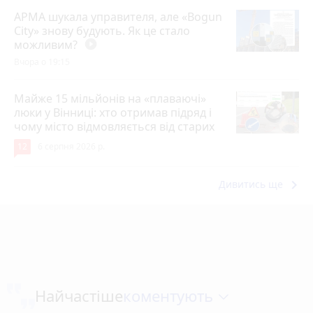
АРМА шукала управителя, але «Bogun
City» знову будують. Як це стало
можливим?
play_circle_filled
Вчора о 19:15
Майже 15 мільйонів на «плаваючі»
люки у Вінниці: хто отримав підряд і
чому місто відмовляється від старих
12
6 серпня 2026 р.
keyboard_arrow_right
Дивитись ще
коментують
Найчастіше