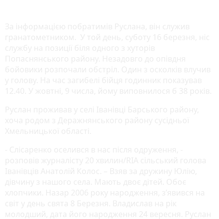
За інформацією побратимів Руслана, він служив
гранатометником. У той день, суботу 16 березня, ніс
службу на позиції біля одного з хуторів
Попаснянського району. Незадовго до опівдня
бойовики розпочали обстріл. Один з осколків влучив
у голову. На час загибелі бійця годинник показував
12.40. У жовтні, 9 числа, йому виповнилося б 38 років.
Руслан проживав у селі Іванівці Барського району,
хоча родом з Деражнянського району сусідньої
Хмельницької області.
- Слісаренко оселився в нас після одруження, -
розповів журналісту 20 хвилин/RIA сільський голова
Іванівців Анатолій Колос. – Взяв за дружину Юлію,
дівчину з нашого села. Мають двоє дітей. Обоє
хлопчики. Назар 2006 року народження, з’явився на
світ у день свята 8 Березня. Владислав на рік
молодший, дата його народження 24 вересня. Руслан