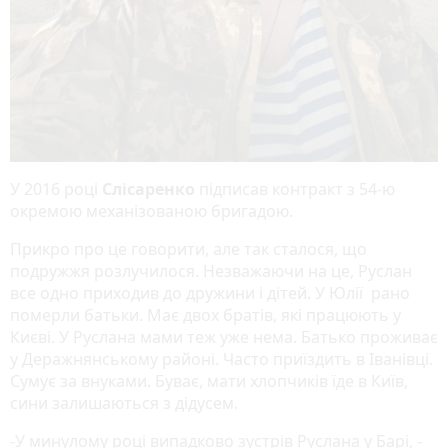
У 2016 році
Слісаренко
підписав контракт з 54-ю
окремою механізованою бригадою.
Прикро про це говорити, але так сталося, що
подружжя розлучилося. Незважаючи на це, Руслан
все одно приходив до дружини і дітей. У Юлії рано
померли батьки. Має двох братів, які працюють у
Києві. У Руслана мами теж уже нема. Батько проживає
у Деражнянському районі. Часто приїздить в Іванівці.
Сумує за внуками. Буває, мати хлопчиків їде в Київ,
сини залишаються з дідусем.
-У минулому році випадково зустрів Руслана у Барі, -