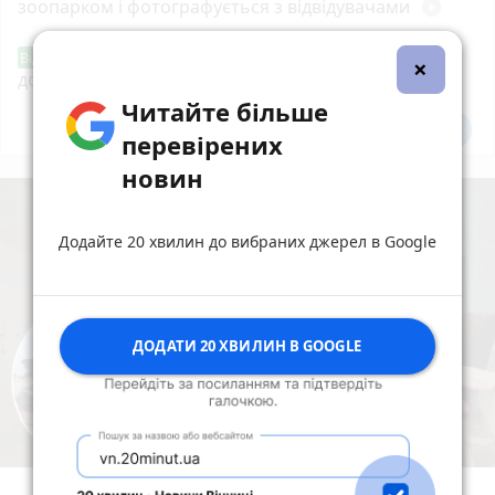
зоопарком і фотографується з відвідувачами
play_circle_filled
«Сертифікати добра»: у Вінниці знову
Від читача
×
допомагають тим, хто потребує підтримки
Читайте більше
Всі новини
Підпишись
перевірених
новин
Додайте 20 хвилин до вибраних джерел в Google
ДОДАТИ 20 ХВИЛИН В GOOGLE