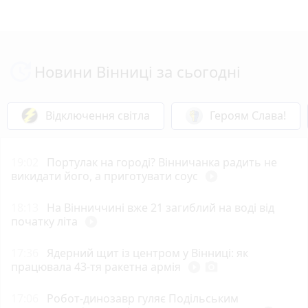
Новини Вінниці за сьогодні
Відключення світла
Героям Слава!
19:02
Портулак на городі? Вінничанка радить не
викидати його, а приготувати соус
play_circle_filled
18:13
На Вінниччині вже 21 загиблий на воді від
початку літа
play_circle_filled
17:36
Ядерний щит із центром у Вінниці: як
працювала 43-тя ракетна армія
play_circle_filled
photo_camera
17:06
Робот-динозавр гуляє Подільським