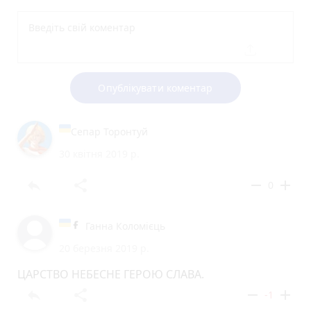
Опублікувати коментар
Сепар Торонтуй
30 квітня 2019 р.
reply
share
remove
add
0
Ганна Коломієць
20 березня 2019 р.
ЦАРСТВО НЕБЕСНЕ ГЕРОЮ СЛАВА.
reply
share
remove
add
-1