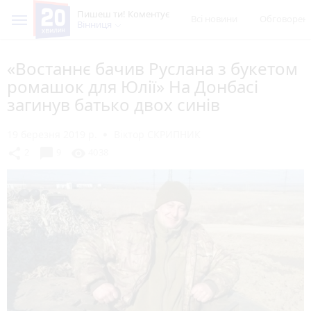
Пишеш ти! Коментує
Всі новини
Обговорен
Вінниця
«Востаннє бачив Руслана з букетом
ромашок для Юлії» На Донбасі
загинув батько двох синів
19 березня 2019 р.
Віктор СКРИПНИК
chat_bubble
share
visibility
2
9
4038