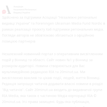
Здійснено за підтримки Асоціації “Незалежні регіональні
видавці України” та Foreningen Ukrainian Media Fund Nordic в
рамках реалізації проєкту Хаб підтримки регіональних медіа.
Погляди авторів не обов'язково збігаються з офіційною
позицією партнерів
Незалежний новинний портал з оперативним висвітленням
подій у Вінниці та області. Сайт новин №1 у Вінниці за
розміром аудиторії. Новини створюються для Вас
мультимедійною редакцією RIA та 20minut.ua. Ми
висвітлюємо важливі та цікаві події, людей, життя Вінниці.
Редакція запрошує читачів додавати власні новини в розділ
"Від читачів". Сайт 20minut.ua входить до видавничої групи
RIA Media, яка також є частиною Медіа корпорації RIA ©
20minut.ua. Усі права захищені. Будь-яка публiкацiя,