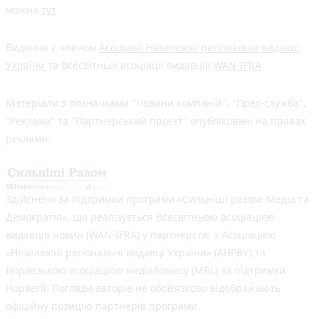
можна
тут
Видання є членом
Асоціації Незалежні регіональні видавці
України
та Всесвітньої асоціації видавців
WAN-IFRA
Матеріали з позначками "Новини компаній", "Прес-служба",
"Реклама" та "Партнерський проєкт" опубліковані на правах
реклами.
Здійснено за підтримки програми «Сильніші разом: Медіа та
Демократія», що реалізується Всесвітньою асоціацією
видавців новин (WAN-IFRA) у партнерстві з Асоціацією
«Незалежні регіональні видавці України» (АНРВУ) та
Норвезькою асоціацією медіабізнесу (MBL) за підтримки
Норвегії. Погляди авторів не обов’язково відображають
офіційну позицію партнерів програми.