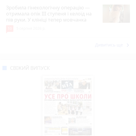
Зробила гінекологічну операцію —
отримала опік ІІІ ступеня і келоїд на
пів руки. У клініці тепер мовчанка
10
5 серпня 2026 р.
keyboard_arrow_right
Дивитись ще
СВІЖИЙ ВИПУСК