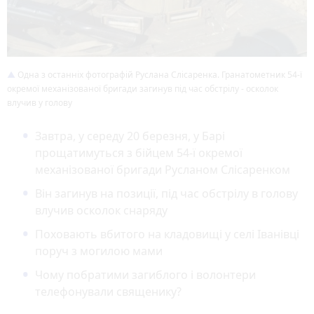
Одна з останніх фотографій Руслана Слісаренка. Гранатометник 54-ї
окремої механізованої бригади загинув під час обстрілу - осколок
влучив у голову
Завтра, у середу 20 березня, у Барі
прощатимуться з бійцем 54-ї окремої
механізованої бригади Русланом Слісаренком
Він загинув на позиції, під час обстрілу в голову
влучив осколок снаряду
Поховають вбитого на кладовищі у селі Іванівці
поруч з могилою мами
Чому побратими загиблого і волонтери
телефонували священику?