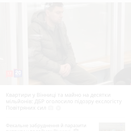
17
Квартири у Вінниці та майно на десятки
6 серпня 2026 р.
мільйонів: ДБР оголосило підозру екслогісту
Повітряних сил
photo_camera
play_circle_filled
Фекальне забруднення й паразити