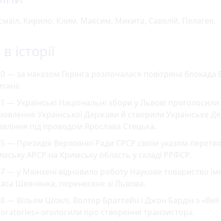
смаїл, Кирило, Клим, Максим, Микита, Савелій, Пелагея.
в історії
40
—
за наказом Герінга розпочалася повітряна блокада 
танії.
1 — Українські Національні збори у Львові проголосили
новлення Української Держави й створили Українське Д
вління під проводом Ярослава Стецька.
5 — Президія Верховної Ради СРСР своїм указом перетв
мську АРСР на Кримську область у складі РРФСР.
7 — у Мюнхені відновило роботу Наукове товариство ім
аса Шевченка, перенесене зі Львова.
8 — Вільям Шоклі, Волтер Браттейн і Джон Бардін з «Bell
oratories» оголосили про створення транзистора.