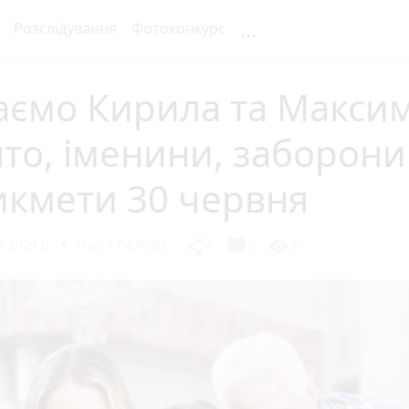
...
Розслідування
Фотоконкурс
аємо Кирила та Максим
то, іменини, заборони
икмети 30 червня
 2024 р.
Марія ЛЄХОВА
chat_bubble
share
visibility
0
0
66