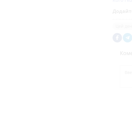
Кого і к
Додайт
Цей день
Коме