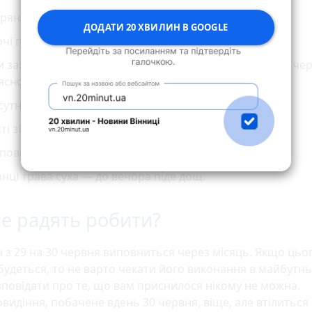
ряний захід — до вітру або бурі.
ДОДАТИ 20 ХВИЛИН В GOOGLE
чі гроза — вдень хороша погода.
 заході сонця зоря золотиста, жовта, рожева (але не че
ясного і теплого дня.
сутність роси вказує на те, що скоро піде дощ.
ті зірниці — до багатого врожаю.
поверхні землі з'явилися дощові черви — до опадів.
нці трава суха — до вечора піде дощ.
е радять робити?
 з 29 на 30 червня виповниться через місяць. Якщо цьо
будеться, то не варто чекати його виконання в майбутнь
повідати про те, що вам приснилося нікому не можна.
видіння, побачене вдень 30 червня, віще, але втілиться