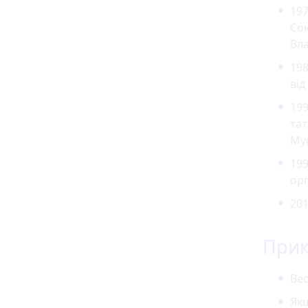
197
Сою
Вла
198
від
199
тат
Му
19
ор
201
При
Вес
Якщ