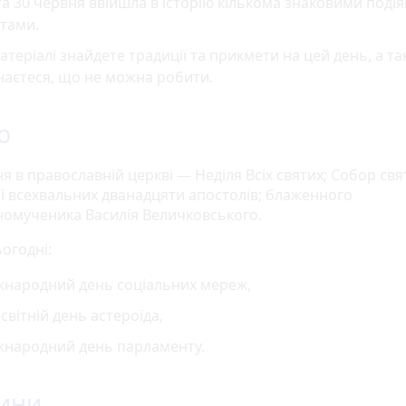
а 30 червня ввійшла в історію кількома знаковими подія
тами.
атеріалі знайдете традиції та прикмети на цей день, а т
наєтеся, що не можна робити.
о
я в православній церкві — Неділя Всіх святих; Собор свя
 і всехвальних дванадцяти апостолів; блаженного
омученика Василія Величковського.
огодні:
жнародний день соціальних мереж,
світній день астероїда,
жнародний день парламенту.
ини