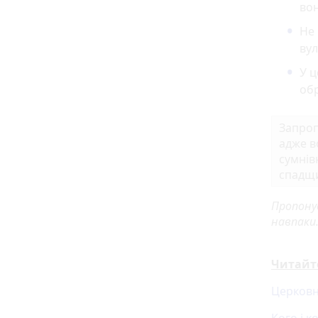
вон
Не 
вул
У ц
обр
Запроп
адже в
сумнів
спадщи
Пропону
навпаки
Читайт
Церковн