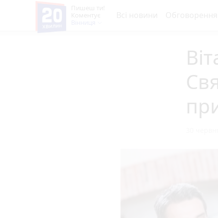
Пишеш ти!
Всі новини
Обговорення
Коментує
Вінниця
Віт
Свя
пр
30 червня