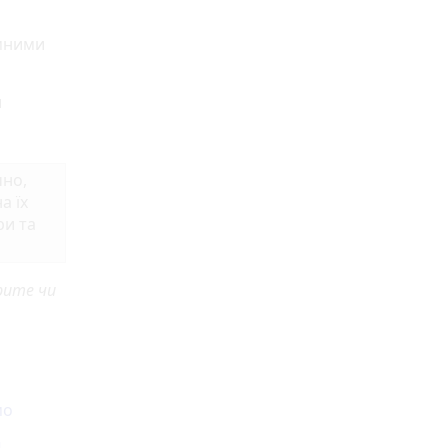
емними
и
чно,
а їх
ри та
рите чи
мо