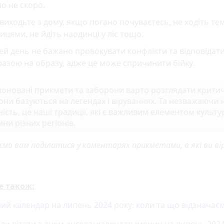
о не скоро.
виходьте з дому, якщо погано почуваєтесь, не ходіть т
ицями, не йдіть наодинці у ліс тощо.
ей день не бажано провокувати конфлікти та відповідат
азою на образу, адже це може спричинити бійку.
оновані прикмети та заборони варто розглядати крити
они базуються на легендах і віруваннях. Та незважаючи н
ність, це наші традиції, які є важливим елементом культу
ни різних регіонів.
ємо вам поділитися у коментарях прикметами, в які ви ві
.
е також:
ий календар на липень 2024 року: коли та що відзначає