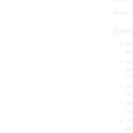
Йосип, І
День 
19
Бри
194
від
Пра
194
Кри
194
Тар
194
Lab