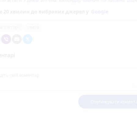
оли вітати з днем ангела: календар іменин на липень 202
е 20 хвилин до вибраних джерел у
Google
 в історії
свято
нтарі
Опублікувати комент