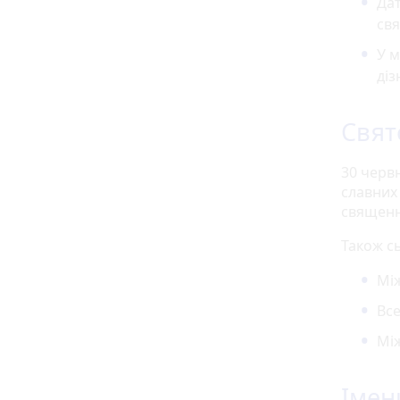
Дат
свя
У м
діз
Свят
30 червн
славних
священн
Також сь
Мі
Все
Мі
Імен