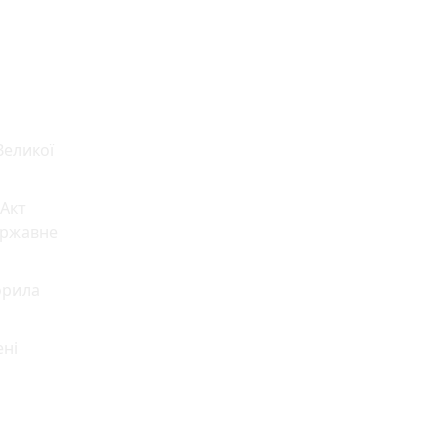
Великої
 Акт
ержавне
орила
ені