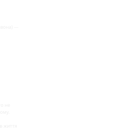
рвона) —
го не
ому.
 в життя