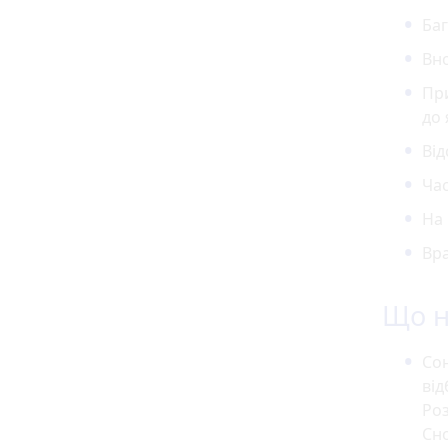
Баг
Вно
При
до 
Від
Час
На 
Вра
Що н
Сон
від
Роз
Сно