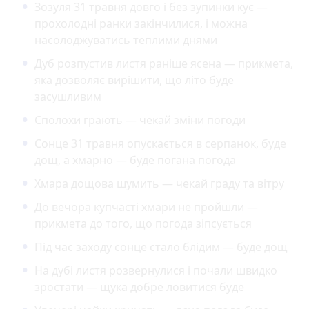
Зозуля 31 травня довго і без зупинки кує —
прохолодні ранки закінчилися, і можна
насолоджуватись теплими днями
Дуб розпустив листя раніше ясена — прикмета,
яка дозволяє вирішити, що літо буде
засушливим
Сполохи грають — чекай зміни погоди
Сонце 31 травня опускається в серпанок, буде
дощ, а хмарно — буде погана погода
Хмара дощова шумить — чекай граду та вітру
До вечора купчасті хмари не пройшли —
прикмета до того, що погода зіпсується
Під час заходу сонце стало блідим — буде дощ
На дубі листя розвернулися і почали швидко
зростати — щука добре ловитися буде