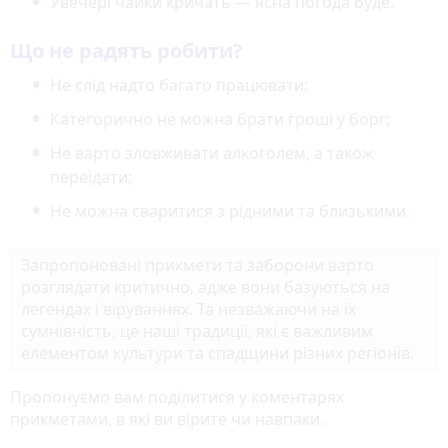
Увечері чайки кричать — ясна погода буде.
Що не радять робити?
Не слід надто багато працювати;
Категорично не можна брати гроші у борг;
Не варто зловживати алкоголем, а також
переїдати;
Не можна сваритися з рідними та близькими.
Запропоновані прикмети та заборони варто
розглядати критично, адже вони базуються на
легендах і віруваннях. Та незважаючи на їх
сумнівність, це наші традиції, які є важливим
елементом культури та спадщини різних регіонів.
Пропонуємо вам поділитися у коментарях
прикметами, в які ви вірите чи навпаки.