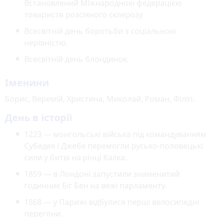
Встановлений Міжнародною федерацією
товариств розсіяного склерозу
Всесвітній день боротьби з соціальною
нерівністю.
Всесвітній день блондинок.
Іменини
Борис, Веремій, Христина, Миколай, Роман, Філіп.
День в історії
1223
—
монгольські війська під командуванням
Субедея і Джебе перемогли русько-половецькі
сили у битві на річці Калка.
1859 — в Лондоні запустили знаменитий
годинник Біг Бен на вежі парламенту.
1868 — у Парижі відбулися перші велосипедні
перегони.