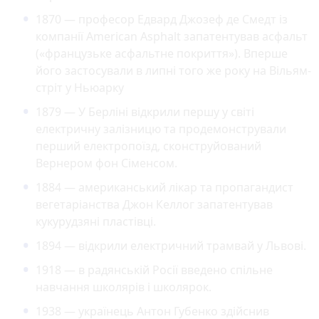
1870 — професор Едвард Джозеф де Смедт із
компанії American Asphalt запатентував асфальт
(«французьке асфальтне покриття»). Вперше
його застосували в липні того же року на Вільям-
стріт у Ньюарку
1879 — У Берліні відкрили першу у світі
електричну залізницю та продемонстрували
перший електропоїзд, сконструйований
Вернером фон Сіменсом.
1884 — американський лікар та пропагандист
вегетаріанства Джон Келлог запатентував
кукурудзяні пластівці.
1894 — відкрили електричний трамвай у Львові.
1918 — в радянській Росії введено спільне
навчання школярів і школярок.
1938 — українець Антон Губенко здійснив