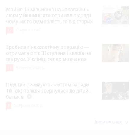
Майже 15 мільйонів на «плаваючі»
люки у Вінниці: хто отримав підряд і
чому місто відмовляється від старих
12
Вчора о 13:42
Зробила гінекологічну операцію —
отримала опік ІІІ ступеня і келоїд на
пів руки. У клініці тепер мовчанка
10
5 серпня 2026 р.
Підлітки ризикують життям заради
TikTok: поліція звернулася до дітей і
батьків
play_circle_filled
9
5 серпня 2026 р.
keyboard_arrow_right
Дивитись ще