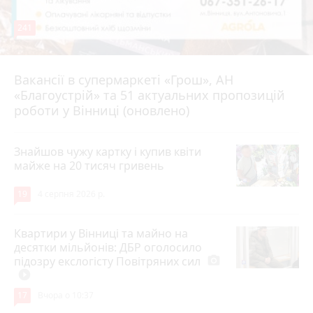
241
Вакансії в супермаркеті «Грош», АН
4 серпня 2026 р.
«Благоустрій» та 51 актуальних пропозицій
роботи у Вінниці (оновлено)
Знайшов чужу картку і купив квіти
майже на 20 тисяч гривень
19
4 серпня 2026 р.
Квартири у Вінниці та майно на
десятки мільйонів: ДБР оголосило
підозру екслогісту Повітряних сил
photo_camera
play_circle_filled
17
Вчора о 10:37