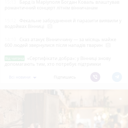
15:13
Бард із Маріуполя Богдан Коваль влаштував
романтичний концерт літнім вінничанам
15:12
Фекальне забруднення й паразити виявили у
водоймах Вінниці
photo_camera
14:10
Сказ атакує Вінниччину — за місяць майже
600 людей звернулися після нападів тварин
photo_camera
«Сертифікати добра»: у Вінниці знову
Від читача
допомагають тим, хто потребує підтримки
Всі новини
Підпишись