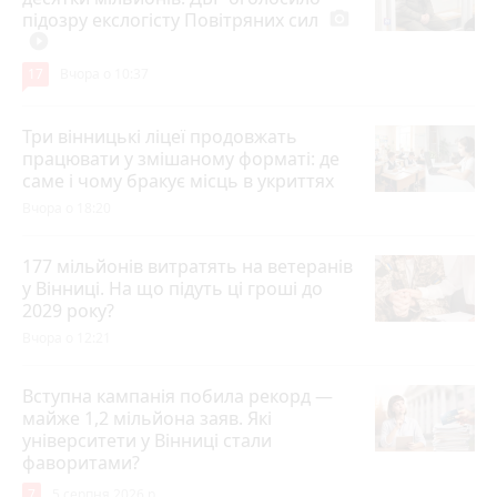
підозру екслогісту Повітряних сил
photo_camera
play_circle_filled
17
Вчора о 10:37
Три вінницькі ліцеї продовжать
працювати у змішаному форматі: де
саме і чому бракує місць в укриттях
Вчора о 18:20
177 мільйонів витратять на ветеранів
у Вінниці. На що підуть ці гроші до
2029 року?
Вчора о 12:21
Вступна кампанія побила рекорд —
майже 1,2 мільйона заяв. Які
університети у Вінниці стали
фаворитами?
7
5 серпня 2026 р.