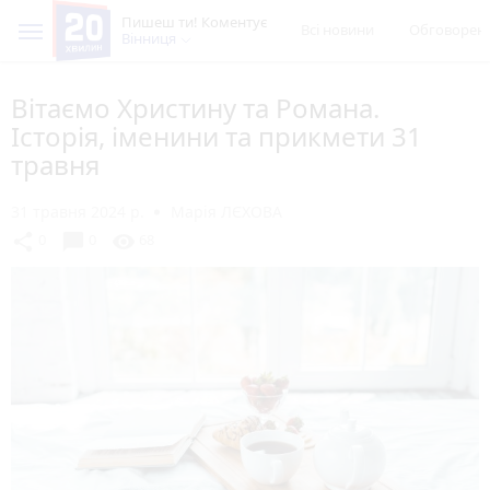
Пишеш ти! Коментує
Всі новини
Обговорен
Вінниця
Вітаємо Христину та Романа.
Історія, іменини та прикмети 31
травня
31 травня 2024 р.
Марія ЛЄХОВА
chat_bubble
share
visibility
0
0
68