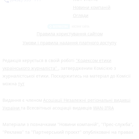
phone_in_talk
Новини компаній
Огляди
Правила користування сайтом
Умови і правила надання платного доступу
Редакція керується в своїй роботі
"Кодексом етики
українського журналіста"
, затвердженим Комісією з
журналістської етики. Поскаржитись на матеріал до Комісії
можна
тут
Видання є членом
Асоціації Незалежні регіональні видавці
України
та Всесвітньої асоціації видавців
WAN-IFRA
Матеріали з позначками "Новини компаній", "Прес-служба",
"Реклама" та "Партнерський проєкт" опубліковані на правах