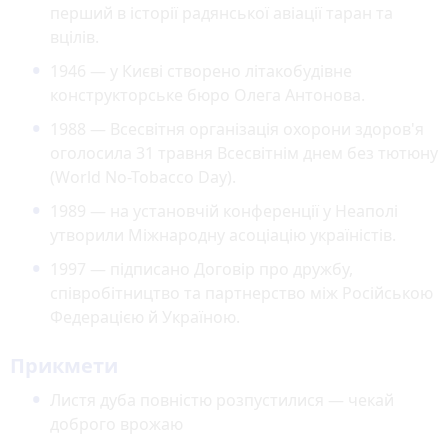
перший в історії радянської авіації таран та
вцілів.
1946 — у Києві створено літакобудівне
конструкторське бюро Олега Антонова.
1988 — Всесвітня організація охорони здоров'я
оголосила 31 травня Всесвітнім днем без тютюну
(World No-Tobacco Day).
1989 — на установчій конференції у Неаполі
утворили Міжнародну асоціацію україністів.
1997 — підписано Договір про дружбу,
співробітництво та партнерство між Російською
Федерацією й Україною.
Прикмети
Листя дуба повністю розпустилися — чекай
доброго врожаю