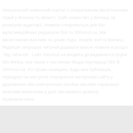
Незалежний новинний портал з оперативним висвітленням
подій у Вінниці та області. Сайт новин №1 у Вінниці за
розміром аудиторії. Новини створюються для Вас
мультимедійною редакцією RIA та 20minut.ua. Ми
висвітлюємо важливі та цікаві події, людей, життя Вінниці.
Редакція запрошує читачів додавати власні новини в розділ
"Від читачів". Сайт 20minut.ua входить до видавничої групи
RIA Media, яка також є частиною Медіа корпорації RIA ©
20minut.ua. Усі права захищені. Будь-яка публiкацiя,
передрук чи наступне поширення матеріалів сайту у
друкованих або електронних засобах масової інформації
можлива винятково у разі письмового дозволу
правовласника.
©2017-2025 20minut.ua
вул. Ширшова, буд. 3-а, м. Вінниця, 21032
[email protected]
Cуб'єкт у сфері онлайн-медіа; ідентифікатор медіа
- R40-02726.