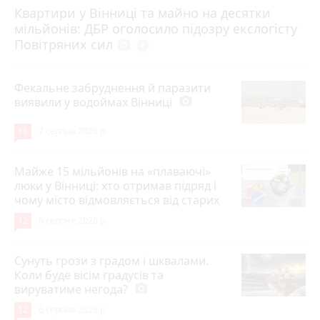
Квартири у Вінниці та майно на десятки
6 серпня 2026 р.
мільйонів: ДБР оголосило підозру екслогісту
Повітряних сил
photo_camera
play_circle_filled
Фекальне забруднення й паразити
виявили у водоймах Вінниці
photo_camera
15
7 серпня 2026 р.
Майже 15 мільйонів на «плаваючі»
люки у Вінниці: хто отримав підряд і
чому місто відмовляється від старих
12
6 серпня 2026 р.
Сунуть грози з градом і шквалами.
Коли буде вісім градусів та
вируватиме негода?
photo_camera
12
6 серпня 2026 р.