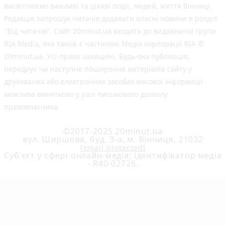
висвітлюємо важливі та цікаві події, людей, життя Вінниці.
Редакція запрошує читачів додавати власні новини в розділ
"Від читачів". Сайт 20minut.ua входить до видавничої групи
RIA Media, яка також є частиною Медіа корпорації RIA ©
20minut.ua. Усі права захищені. Будь-яка публiкацiя,
передрук чи наступне поширення матеріалів сайту у
друкованих або електронних засобах масової інформації
можлива винятково у разі письмового дозволу
правовласника.
©2017-2025 20minut.ua
вул. Ширшова, буд. 3-а, м. Вінниця, 21032
[email protected]
Cуб'єкт у сфері онлайн-медіа; ідентифікатор медіа
- R40-02726.