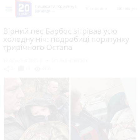
Пишеш ти! Коментує
Всі новини
Обговорен
Вінниця
Вірний пес Барбос зігрівав усю
холодну ніч: подробиці порятунку
трирічного Остапа
12 березня 2025 р.
Альона ЧЕРНІЮК
chat_bubble
share
visibility
2
16
4301