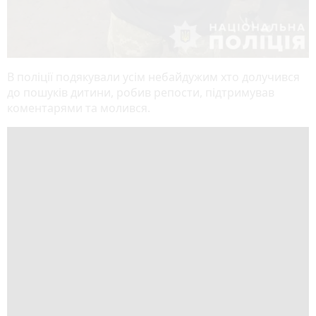
В поліції подякували усім небайдужим хто долучився
до пошуків дитини, робив репости, підтримував
коментарями та молився.