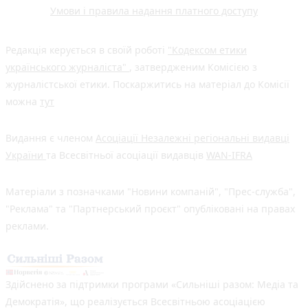
Умови і правила надання платного доступу
Редакція керується в своїй роботі
"Кодексом етики
українського журналіста"
, затвердженим Комісією з
журналістської етики. Поскаржитись на матеріал до Комісії
можна
тут
Видання є членом
Асоціації Незалежні регіональні видавці
України
та Всесвітньої асоціації видавців
WAN-IFRA
Матеріали з позначками "Новини компаній", "Прес-служба",
"Реклама" та "Партнерський проєкт" опубліковані на правах
реклами.
Здійснено за підтримки програми «Сильніші разом: Медіа та
Демократія», що реалізується Всесвітньою асоціацією