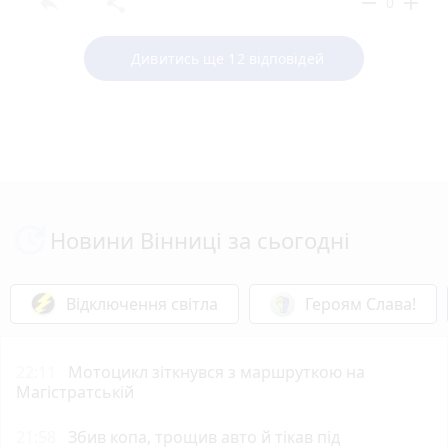
reply
share
remove
add
0
Дивитись ще 12 відповідей
Новини Вінниці за сьогодні
Відключення світла
Героям Слава!
22:11
Мотоцикл зіткнувся з маршруткою на
Магістратській
21:58
Збив копа, трощив авто й тікав під