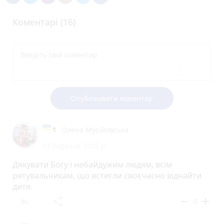
Коментарі (16)
Опублікувати коментар
Олена Мусійовська
13 березня 2025 р.
Дякувати Богу і небайдужим людям, всім
рятувальникам, що встигли своєчасно віднайти
дитя.
reply
share
remove
add
0