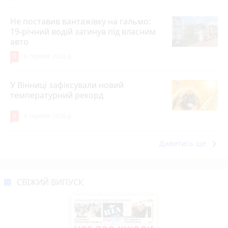
Не поставив вантажівку на гальмо:
19-річний водій загинув під власним
авто
9
6 серпня 2026 р.
У Вінниці зафіксували новий
температурний рекорд
8
6 серпня 2026 р.
keyboard_arrow_right
Дивитись ще
СВІЖИЙ ВИПУСК