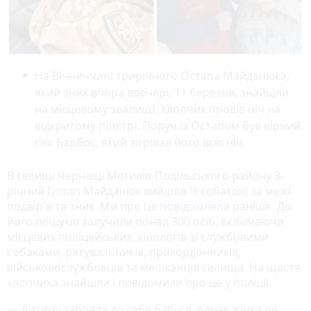
На Вінниччині трирічного Остапа Майданюка,
який зник вчора ввечері, 11 березня, знайшли
на місцевому звалищі. Хлопчик провів ніч на
відкритому повітрі. Поруч із Остапом був вірний
пес Барбос, який зігрівав його всю ніч.
В селищі Чернівці Могилів-Подільського району 3-
річний Остап Майданюк вийшов із собакою за межі
подвір'я та зник. Ми про це
повідомляли
раніше. До
його пошуків залучили понад 300 осіб, включаючи
місцевих поліцейських, кінологів зі службовими
собаками, рятувальників, прикордонників,
військовослужбовців та мешканців селища. На щастя,
хлопчика знайшли і повідомили про це у поліції.
—
️Дитину забрала до себе бабуся, однак жінка не