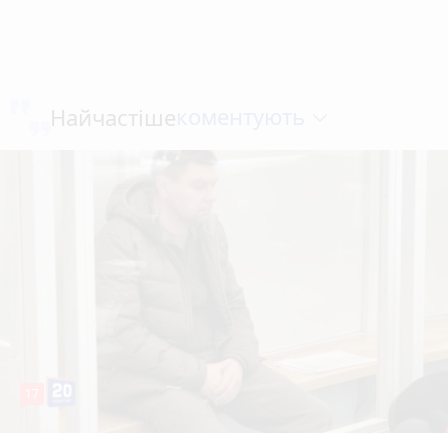
коментують
Найчастіше
17