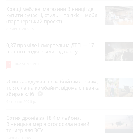
Кращі меблеві магазини Вінниці: де
купити сучасні, стильні та якісні меблі
(партнерський проєкт)
8 липня 2026 р.
0,87 проміле і смертельна ДТП — 17-
річного водія взяли під варту
7
Вчора о 13:01
«Син занедужав після бойових травм,
то я сіла на комбайн»: відома співачка
збирає хліб
play_circle_filled
6 серпня 2026 р.
Сотня дронів за 18,4 мільйона.
Вінницька мерія оголосила новий
тендер для ЗСУ
Вчора о 10:45