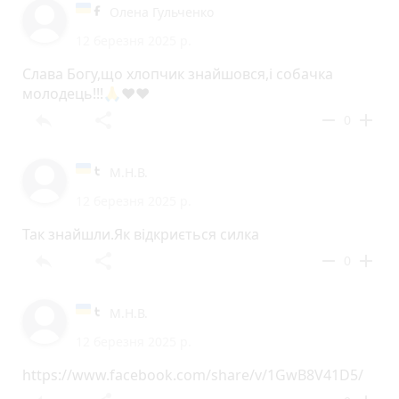
Олена Гульченко
12 березня 2025 р.
Слава Богу,що хлопчик знайшовся,і собачка
молодець!!!🙏❤️❤️
reply
share
remove
add
0
М.Н.В.
12 березня 2025 р.
Так знайшли.Як відкриється силка
reply
share
remove
add
0
М.Н.В.
12 березня 2025 р.
https://www.facebook.com/share/v/1GwB8V41D5/