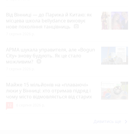
Від Вінниці — до Парижа й Китаю: як
місцева школа bellydance виховує
нове покоління танцівниць
photo_camera
7 серпня 2026 р.
АРМА шукала управителя, але «Bogun
City» знову будують. Як це стало
можливим?
play_circle_filled
7 серпня 2026 р.
Майже 15 мільйонів на «плаваючі»
люки у Вінниці: хто отримав підряд і
чому місто відмовляється від старих
12
6 серпня 2026 р.
keyboard_arrow_right
Дивитись ще